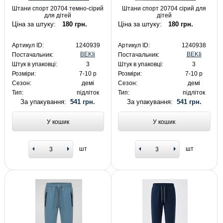
Штани спорт 20704 темно-сірий
Штани спорт 20704 сірий для
для дітей
дітей
Ціна за штуку:
180 грн.
Ціна за штуку:
180 грн.
Артикул ID:
1240939
Артикул ID:
1240938
BEKIi
BEKIi
Постачальник:
Постачальник:
Штук в упаковці:
3
Штук в упаковці:
3
Розміри:
7-10 р
Розміри:
7-10 р
Сезон:
демі
Сезон:
демі
Тип:
підліток
Тип:
підліток
За упакування:
541 грн.
За упакування:
541 грн.
У кошик
У кошик
шт
шт