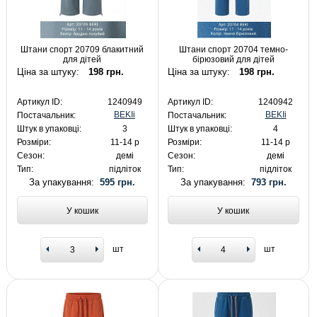
Штани спорт 20709 блакитний
Штани спорт 20704 темно-
для дітей
бірюзовий для дітей
Ціна за штуку:
198 грн.
Ціна за штуку:
198 грн.
Артикул ID:
1240949
Артикул ID:
1240942
BEKIi
BEKIi
Постачальник:
Постачальник:
Штук в упаковці:
3
Штук в упаковці:
4
Розміри:
11-14 р
Розміри:
11-14 р
Сезон:
демі
Сезон:
демі
Тип:
підліток
Тип:
підліток
За упакування:
595 грн.
За упакування:
793 грн.
У кошик
У кошик
шт
шт