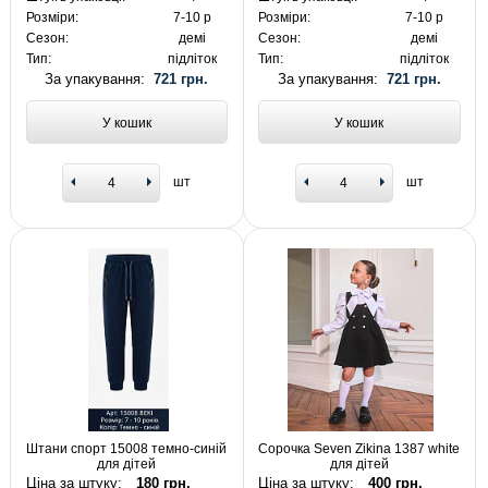
Розміри:
7-10 р
Розміри:
7-10 р
Сезон:
демі
Сезон:
демі
Тип:
підліток
Тип:
підліток
За упакування:
721 грн.
За упакування:
721 грн.
У кошик
У кошик
шт
шт
Штани спорт 15008 темно-синій
Сорочка Seven Zikina 1387 white
для дітей
для дітей
Ціна за штуку:
180 грн.
Ціна за штуку:
400 грн.