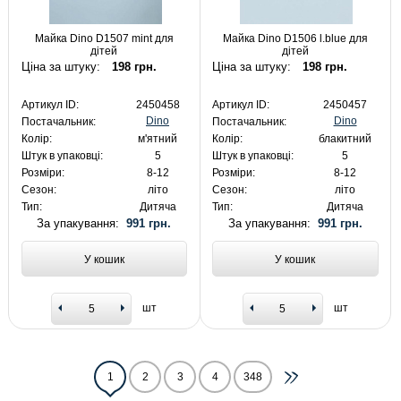
Майка Dino D1507 mint для
Майка Dino D1506 l.blue для
дітей
дітей
Ціна за штуку:
198 грн.
Ціна за штуку:
198 грн.
Артикул ID:
2450458
Артикул ID:
2450457
Dino
Dino
Постачальник:
Постачальник:
Колір:
м'ятний
Колір:
блакитний
Штук в упаковці:
5
Штук в упаковці:
5
Розміри:
8-12
Розміри:
8-12
Сезон:
літо
Сезон:
літо
Тип:
Дитяча
Тип:
Дитяча
За упакування:
991 грн.
За упакування:
991 грн.
У кошик
У кошик
шт
шт
1
2
3
4
348