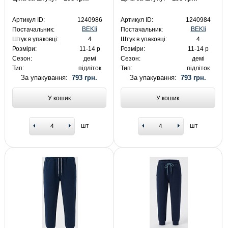
Артикул ID:
1240986
Артикул ID:
1240984
BEKIi
BEKIi
Постачальник:
Постачальник:
Штук в упаковці:
4
Штук в упаковці:
4
Розміри:
11-14 р
Розміри:
11-14 р
Сезон:
демі
Сезон:
демі
Тип:
підліток
Тип:
підліток
За упакування:
793 грн.
За упакування:
793 грн.
У кошик
У кошик
шт
шт