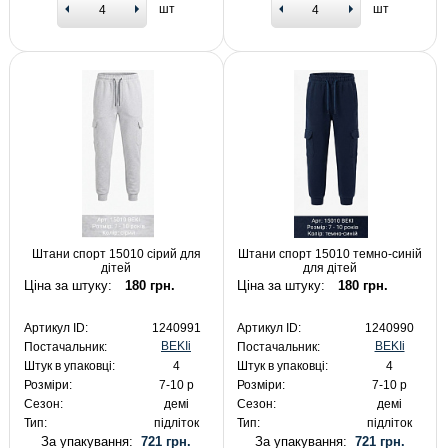
шт
шт
Штани спорт 15010 сірий для
Штани спорт 15010 темно-синій
дітей
для дітей
Ціна за штуку:
180 грн.
Ціна за штуку:
180 грн.
Артикул ID:
1240991
Артикул ID:
1240990
BEKIi
BEKIi
Постачальник:
Постачальник:
Штук в упаковці:
4
Штук в упаковці:
4
Розміри:
7-10 р
Розміри:
7-10 р
Сезон:
демі
Сезон:
демі
Тип:
підліток
Тип:
підліток
За упакування:
721 грн.
За упакування:
721 грн.