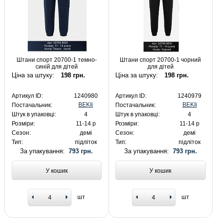
Штани спорт 20700-1 темно-
Штани спорт 20700-1 чорний
синій для дітей
для дітей
Ціна за штуку:
198 грн.
Ціна за штуку:
198 грн.
Артикул ID:
1240980
Артикул ID:
1240979
BEKIi
BEKIi
Постачальник:
Постачальник:
Штук в упаковці:
4
Штук в упаковці:
4
Розміри:
11-14 р
Розміри:
11-14 р
Сезон:
демі
Сезон:
демі
Тип:
підліток
Тип:
підліток
За упакування:
793 грн.
За упакування:
793 грн.
У кошик
У кошик
шт
шт