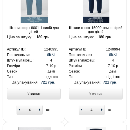
Штани спорт 8001-1 синій для
Штани спорт 15000 темно-сірий
дітей
для дітей
Ціна за штуку:
180 грн.
Ціна за штуку:
180 грн.
Артикул ID:
1240995
Артикул ID:
1240994
BEKIi
BEKIi
Постачальник:
Постачальник:
Штук в упаковці:
4
Штук в упаковці:
4
Розміри:
7-10 р
Розміри:
7-10 р
Сезон:
демі
Сезон:
демі
Тип:
підліток
Тип:
підліток
За упакування:
721 грн.
За упакування:
721 грн.
У кошик
У кошик
шт
шт