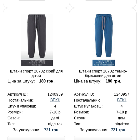
Штани спорт 20702 сірий для
Штани спорт 20702 темно-
дітей
бірюзовий для дітей
Ціна за штуку:
180 грн.
Ціна за штуку:
180 грн.
Артикул ID:
1240959
Артикул ID:
1240957
BEKIi
BEKIi
Постачальник:
Постачальник:
Штук в упаковці:
4
Штук в упаковці:
4
Розміри:
7-10 р
Розміри:
7-10 р
Сезон:
демі
Сезон:
демі
Тип:
підліток
Тип:
підліток
За упакування:
721 грн.
За упакування:
721 грн.