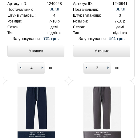
Артикул ID:
1240948
Артикул ID:
1240941
BEKIi
BEKIi
Постачальник:
Постачальник:
Штук в упаковці:
4
Штук в упаковці:
3
Розміри:
7-10 р
Розміри:
7-10 р
Сезон:
демі
Сезон:
демі
Тип:
підліток
Тип:
підліток
За упакування:
721 грн.
За упакування:
541 грн.
У кошик
У кошик
шт
шт