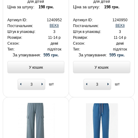
для дітей
для дітей
Ціна за штуку:
198 грн.
Ціна за штуку:
198 грн.
Артикул ID:
1240952
Артикул ID:
1240950
BEKIi
BEKIi
Постачальник:
Постачальник:
Штук в упаковці:
3
Штук в упаковці:
3
Розміри:
11-14 р
Розміри:
11-14 р
Сезон:
демі
Сезон:
демі
Тип:
підліток
Тип:
підліток
За упакування:
595 грн.
За упакування:
595 грн.
У кошик
У кошик
шт
шт