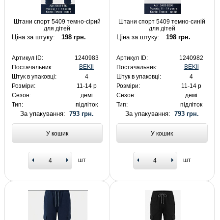
Штани спорт 5409 темно-сірий
Штани спорт 5409 темно-синій
для дітей
для дітей
Ціна за штуку:
198 грн.
Ціна за штуку:
198 грн.
Артикул ID:
1240983
Артикул ID:
1240982
BEKIi
BEKIi
Постачальник:
Постачальник:
Штук в упаковці:
4
Штук в упаковці:
4
Розміри:
11-14 р
Розміри:
11-14 р
Сезон:
демі
Сезон:
демі
Тип:
підліток
Тип:
підліток
За упакування:
793 грн.
За упакування:
793 грн.
У кошик
У кошик
шт
шт