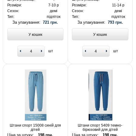
Розміри:
7-10 р
Розміри:
11-14 р
Сезон:
демі
Сезон:
демі
Тип:
підліток
Тип:
підліток
За упакування:
721 грн.
За упакування:
793 грн.
У кошик
У кошик
шт
шт
Штани спорт 15008 синій для
Штани спорт 5409 темно-
дітей
бірюзовий для дітей
Ціна за штуку:
198 грн.
Ціна за штуку:
198 грн.