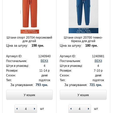
Штани спорт 20704 персиковий
Штани спорт 20700 темно-
для дітей
бірюза для дітей
Ціна за штуку:
198 грн.
Ціна за штуку:
180 грн.
Артикул ID:
1240940
Артикул ID:
1240981
BEKIi
BEKIi
Постачальник:
Постачальник:
Штук в упаковці:
4
Штук в упаковці:
4
Розміри:
11-14 р
Розміри:
7-10 р
Сезон:
демі
Сезон:
демі
Тип:
підліток
Тип:
підліток
За упакування:
793 грн.
За упакування:
721 грн.
У кошик
У кошик
шт
шт