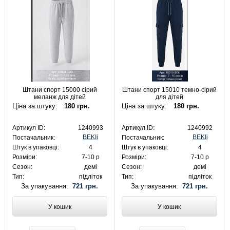
Штани спорт 15000 сірий
Штани спорт 15010 темно-сірий
меланж для дітей
для дітей
Ціна за штуку:
180 грн.
Ціна за штуку:
180 грн.
Артикул ID:
1240993
Артикул ID:
1240992
BEKIi
BEKIi
Постачальник:
Постачальник:
Штук в упаковці:
4
Штук в упаковці:
4
Розміри:
7-10 р
Розміри:
7-10 р
Сезон:
демі
Сезон:
демі
Тип:
підліток
Тип:
підліток
За упакування:
721 грн.
За упакування:
721 грн.
У кошик
У кошик