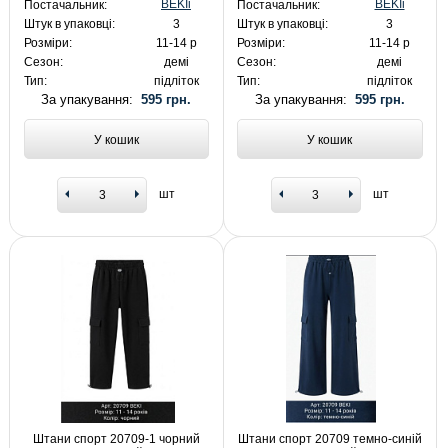
BEKIi
BEKIi
Постачальник:
Постачальник:
Штук в упаковці:
3
Штук в упаковці:
3
Розміри:
11-14 р
Розміри:
11-14 р
Сезон:
демі
Сезон:
демі
Тип:
підліток
Тип:
підліток
За упакування:
595 грн.
За упакування:
595 грн.
У кошик
У кошик
шт
шт
Штани спорт 20709-1 чорний
Штани спорт 20709 темно-синій