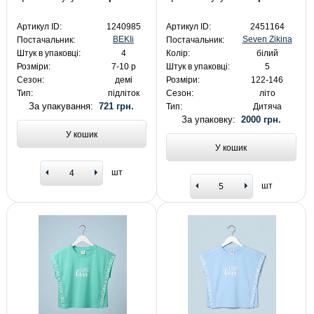
Артикул ID:
1240985
Артикул ID:
2451164
BEKIi
Seven Zikina
Постачальник:
Постачальник:
Штук в упаковці:
4
Колір:
білий
Розміри:
7-10 р
Штук в упаковці:
5
Сезон:
демі
Розміри:
122-146
Тип:
підліток
Сезон:
літо
За упакування:
721 грн.
Тип:
Дитяча
За упаковку:
2000 грн.
У кошик
У кошик
шт
шт