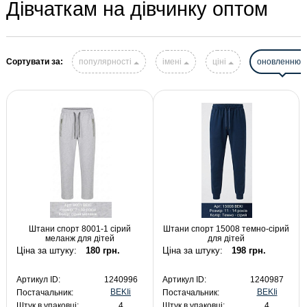
Дівчаткам на дівчинку оптом
Сортувати за:
популярності
імені
ціні
оновленню
Штани спорт 8001-1 сірий
Штани спорт 15008 темно-сірий
меланж для дітей
для дітей
Ціна за штуку:
180 грн.
Ціна за штуку:
198 грн.
Артикул ID:
1240996
Артикул ID:
1240987
BEKIi
BEKIi
Постачальник:
Постачальник:
Штук в упаковці:
4
Штук в упаковці:
4