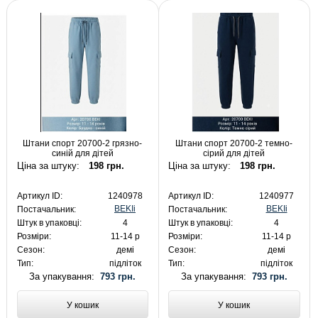
Штани спорт 20700-2 грязно-
Штани спорт 20700-2 темно-
синій для дітей
сірий для дітей
Ціна за штуку:
198 грн.
Ціна за штуку:
198 грн.
Артикул ID:
1240978
Артикул ID:
1240977
BEKIi
BEKIi
Постачальник:
Постачальник:
Штук в упаковці:
4
Штук в упаковці:
4
Розміри:
11-14 р
Розміри:
11-14 р
Сезон:
демі
Сезон:
демі
Тип:
підліток
Тип:
підліток
За упакування:
793 грн.
За упакування:
793 грн.
У кошик
У кошик