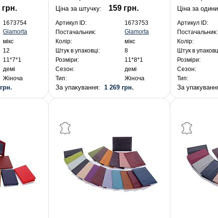
 грн.
159 грн.
Ціна за штучку:
Ціна за один
1673754
Артикул ID:
1673753
Артикул ID:
Glamorta
Glamorta
Постачальник:
Постачальник:
мікс
Колір:
мікс
Колір:
12
Штук в упаковці:
8
Штук в упаковц
11*7*1
Розміри:
11*8*1
Розміри:
демі
Сезон:
демі
Сезон:
Жіноча
Тип:
Жіноча
Тип:
 грн.
За упакування:
1 269 грн.
За упакуван