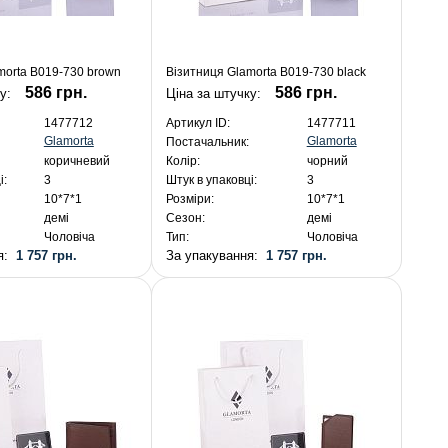
morta B019-730 brown
Візитниця Glamorta B019-730 black
586 грн.
586 грн.
ку:
Ціна за штучку:
1477712
Артикул ID:
1477711
Glamorta
Glamorta
Постачальник:
коричневий
Колір:
чорний
і:
3
Штук в упаковці:
3
10*7*1
Розміри:
10*7*1
демі
Сезон:
демі
Чоловіча
Тип:
Чоловіча
ня:
1 757 грн.
За упакування:
1 757 грн.