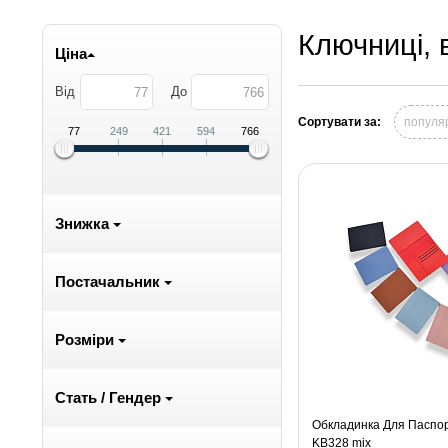
Ключниці, 
Ціна
Від
До
Сортувати за:
популя
77
249
421
594
766
Знижка
Постачальник
Розміри
Стать / Гендер
Обкладинка Для Паспор
KB328 mix