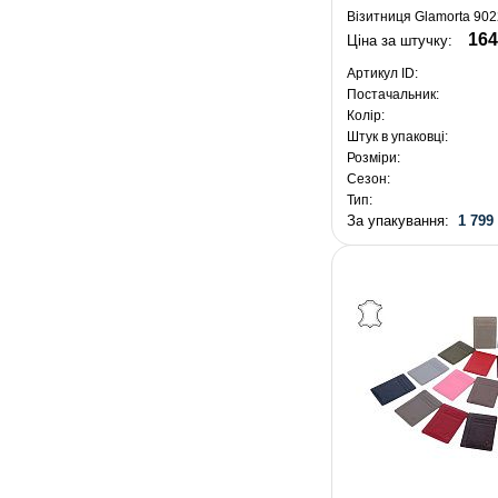
Візитниця Glamorta 902
164
Ціна за штучку:
Артикул ID:
Постачальник:
Колір:
Штук в упаковці:
Розміри:
Сезон:
Тип:
За упакування:
1 799