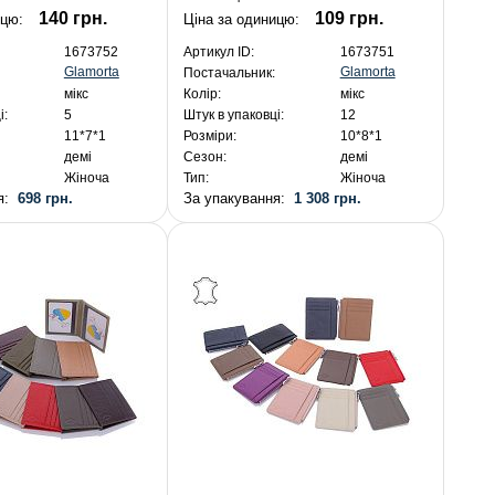
140 грн.
109 грн.
ицю:
Ціна за одиницю:
1673752
Артикул ID:
1673751
Glamorta
Glamorta
Постачальник:
мікс
Колір:
мікс
і:
5
Штук в упаковці:
12
11*7*1
Розміри:
10*8*1
демі
Сезон:
демі
Жіноча
Тип:
Жіноча
ня:
698 грн.
За упакування:
1 308 грн.