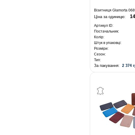
Візитниця Glamorta 068
14
Ціна за одиницю:
Артикул ID:
Постачальник:
Колір:
Штук в упаковці:
Розміри:
Сезон:
Тип:
За пакування:
2 374 г