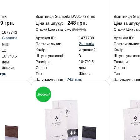
 mix
Візитниця Glamorta DV01-738 red
Візитниця Gla
9 грн.
248 грн.
Ціна за штуку:
Ціна за штук
261 грн.
Старий Ціна за штуку:
Старий Ціна за 
1673743
Glamorta
Артикул ID:
1477739
Артикул ID:
Glamorta
Постачальник:
Постачальник:
мікс
Колір:
червоний
Колір:
12
Штук в упаковці:
3
Штук в упаковц
10*7*0.5
Розміри:
10*7*0.5
Розміри:
демі
Сезон:
демі
Сезон:
Жіноча
 грн.
Тип:
Жіноча
Тип:
За упакування:
743 грн.
За упакуван
ЗНИЖКА