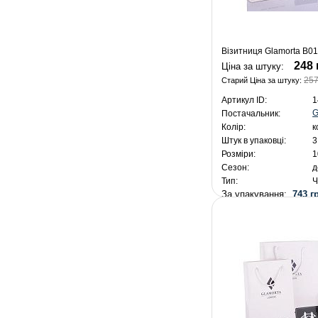
Візитниця Glamorta B01
248 
Ціна за штуку:
257
Старий Ціна за штуку:
Артикул ID:
1
G
Постачальник:
Колір:
к
Штук в упаковці:
3
Розміри:
1
Сезон:
д
Тип:
Ч
За упакування:
743 г