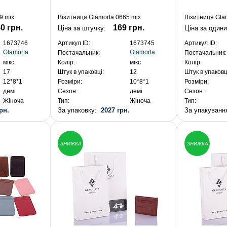
9 mix
Візитниця Glamorta 0665 mix
Візитниця Gla
0 грн.
169 грн.
Ціна за штучку:
Ціна за один
1673746
Артикул ID:
1673745
Артикул ID:
Glamorta
Glamorta
Постачальник:
Постачальник:
мікс
Колір:
мікс
Колір:
17
Штук в упаковці:
12
Штук в упаковц
12*8*1
Розміри:
10*8*1
Розміри:
демі
Сезон:
демі
Сезон:
Жіноча
Тип:
Жіноча
Тип:
рн.
За упаковку:
2027 грн.
За упакуван
ЗНИЖКА
ЗНИЖКА