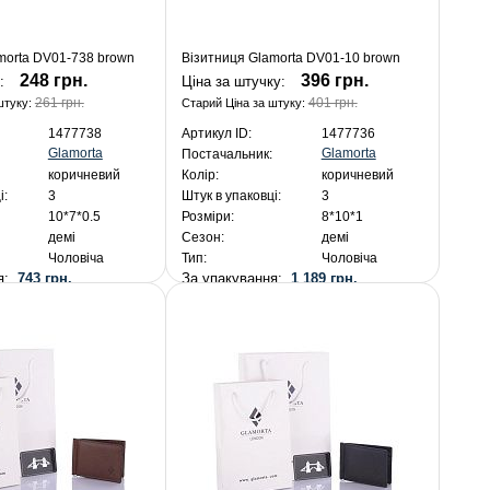
morta DV01-738 brown
Візитниця Glamorta DV01-10 brown
248 грн.
396 грн.
у:
Ціна за штучку:
261 грн.
401 грн.
штуку:
Старий Ціна за штуку:
1477738
Артикул ID:
1477736
Glamorta
Glamorta
Постачальник:
коричневий
Колір:
коричневий
і:
3
Штук в упаковці:
3
10*7*0.5
Розміри:
8*10*1
демі
Сезон:
демі
Чоловіча
Тип:
Чоловіча
ня:
743 грн.
За упакування:
1 189 грн.