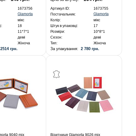
1673756
Артикул ID:
1673755
Glamorta
Glamorta
Постачальник:
мікс
Колір:
мікс
і:
18
Штук в упаковці:
17
11*7*1
Розміри:
10*8*1
демі
Сезон:
демі
Жіноча
Тип:
Жіноча
:
2514 грн.
За упакування:
2 780 грн.
morta 9040 mix
Візитниця Glamorta 9026 mix