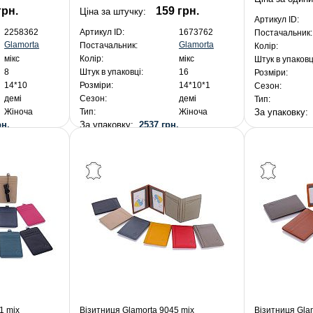
грн.
159 грн.
Ціна за штучку:
Артикул ID:
2258362
Артикул ID:
1673762
Постачальник:
Glamorta
Glamorta
Постачальник:
Колір:
мікс
Колір:
мікс
Штук в упаковц
8
Штук в упаковці:
16
Розміри:
14*10
Розміри:
14*10*1
Сезон:
демі
Сезон:
демі
Тип:
За упаковку
Жіноча
Тип:
Жіноча
рн.
За упаковку:
2537 грн.
1 mix
Візитниця Glamorta 9045 mix
Візитниця Gla