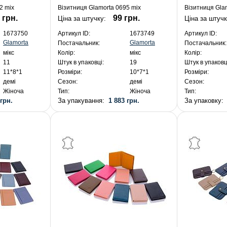
2 mix
Візитниця Glamorta 0695 mix
Візитниця Gla
 грн.
99 грн.
Ціна за штучку:
Ціна за штуч
1673750
Артикул ID:
1673749
Артикул ID:
Glamorta
Glamorta
Постачальник:
Постачальник:
мікс
Колір:
мікс
Колір:
11
Штук в упаковці:
19
Штук в упаковц
11*8*1
Розміри:
10*7*1
Розміри:
демі
Сезон:
демі
Сезон:
Жіноча
Тип:
Жіноча
Тип:
 грн.
За упакування:
1 883 грн.
За упаковку