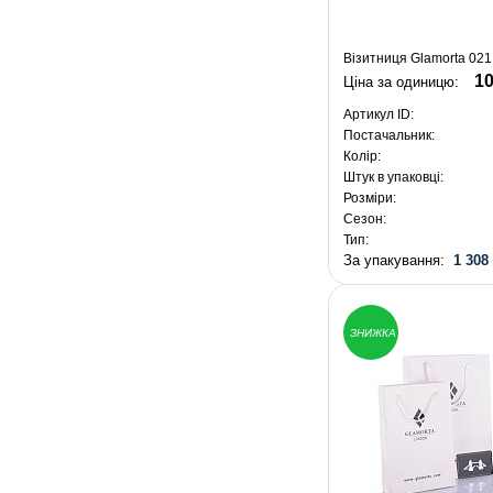
Візитниця Glamorta 021
10
Ціна за одиницю:
Артикул ID:
Постачальник:
Колір:
Штук в упаковці:
Розміри:
Сезон:
Тип:
За упакування:
1 308
ЗНИЖКА