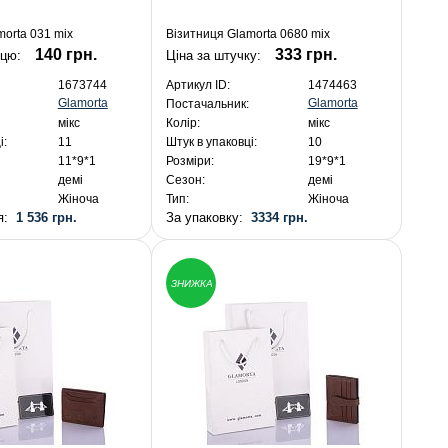
morta 031 mix
Візитниця Glamorta 0680 mix
140 грн.
333 грн.
ицю:
Ціна за штучку:
1673744
Артикул ID:
1474463
Glamorta
Glamorta
Постачальник:
мікс
Колір:
мікс
і:
11
Штук в упаковці:
10
11*9*1
Розміри:
19*9*1
демі
Сезон:
демі
Жіноча
Тип:
Жіноча
ня:
1 536 грн.
За упаковку:
3334 грн.
ЗНИЖКА