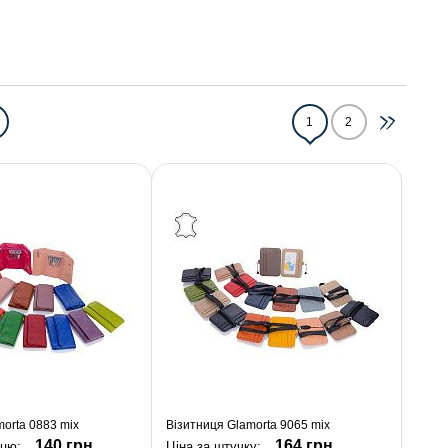
1
2
orta 0883 mix
Візитниця Glamorta 9065 mix
140 грн.
164 грн.
ицю:
Ціна за штучку: