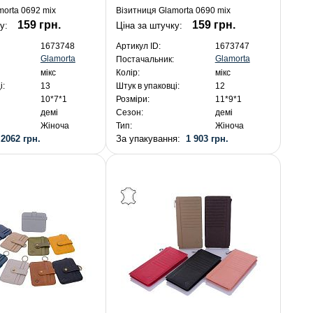
morta 0692 mix
Візитниця Glamorta 0690 mix
159 грн.
159 грн.
ку:
Ціна за штучку:
1673748
Артикул ID:
1673747
Glamorta
Glamorta
Постачальник:
мікс
Колір:
мікс
і:
13
Штук в упаковці:
12
10*7*1
Розміри:
11*9*1
демі
Сезон:
демі
Жіноча
Тип:
Жіноча
:
2062 грн.
За упакування:
1 903 грн.