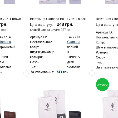
9-736-1 brown
Візитниця Glamorta B019-736-1 black
Візитниця Gla
грн.
248 грн.
Ціна за штуку:
Ціна за штуч
 грн.
257 грн.
Старий Ціна за штуку:
Артикул ID:
477714
Артикул ID:
1477713
Постачальник:
lamorta
Glamorta
Постачальник:
Колір:
оричневий
Колір:
чорний
Штук в упаковц
Штук в упаковці:
3
Розміри:
0*8*0.5
Розміри:
10*8*0.5
Сезон:
емі
Сезон:
демі
Тип:
За упакуван
оловіча
Тип:
Чоловіча
рн.
За упакування:
743 грн.
ЗНИЖКА