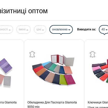
візитниці оптом
рності
імені
ціні
оновленню
Виводити за:
40
та Glamorta
Обкладинка Для Паспорта Glamorta
Ключниця Glam
9050 mix
Ціна за один