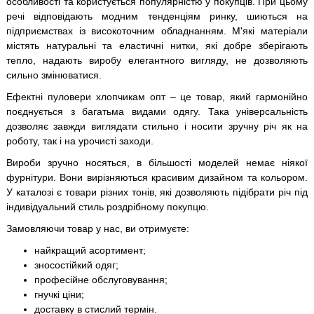
особливості та користується популярністю у покупців. При цьому
речі відповідають модним тенденціям ринку, шиються на
підприємствах із високоточним обладнанням. М'які матеріали
містять натуральні та еластичні нитки, які добре зберігають
тепло, надають виробу елегантного вигляду, не дозволяють
сильно змінюватися.
Ефектні пуловери хлопчикам опт – це товар, який гармонійно
поєднується з багатьма видами одягу. Така універсальність
дозволяє завжди виглядати стильно і носити зручну річ як на
роботу, так і на урочисті заходи.
Вироби зручно носяться, в більшості моделей немає ніякої
фурнітури. Вони вирізняються красивим дизайном та кольором.
У каталозі є товари різних тонів, які дозволяють підібрати річ під
індивідуальний стиль роздрібному покупцю.
Замовляючи товар у нас, ви отримуєте:
найкращий асортимент;
зносостійкий одяг;
професійне обслуговування;
гнучкі ціни;
доставку в стислий термін.