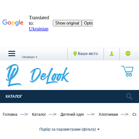
Ваше місто
Ukrainian
▼
КАТАЛОГ
Головна
Каталог
Дитячий одяг
Хлопчикам
Све
Підбір за параметрами (фільтр)