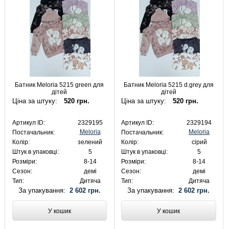
Батник Meloria 5215 green для
Батник Meloria 5215 d.grey для
дітей
дітей
Ціна за штуку:
520 грн.
Ціна за штуку:
520 грн.
Артикул ID:
2329195
Артикул ID:
2329194
Meloria
Meloria
Постачальник:
Постачальник:
Колір:
зелений
Колір:
сірий
Штук в упаковці:
5
Штук в упаковці:
5
Розміри:
8-14
Розміри:
8-14
Сезон:
демі
Сезон:
демі
Тип:
Дитяча
Тип:
Дитяча
За упакування:
2 602 грн.
За упакування:
2 602 грн.
У кошик
У кошик