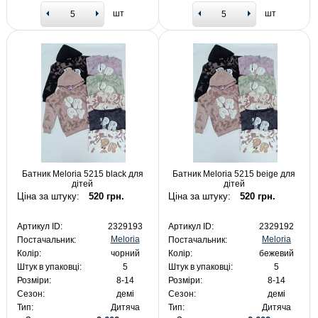
шт
шт
Батник Meloria 5215 black для
Батник Meloria 5215 beige для
дітей
дітей
Ціна за штуку:
520 грн.
Ціна за штуку:
520 грн.
Артикул ID:
2329193
Артикул ID:
2329192
Meloria
Meloria
Постачальник:
Постачальник:
Колір:
чорний
Колір:
бежевий
Штук в упаковці:
5
Штук в упаковці:
5
Розміри:
8-14
Розміри:
8-14
Сезон:
демі
Сезон:
демі
Тип:
Дитяча
Тип:
Дитяча