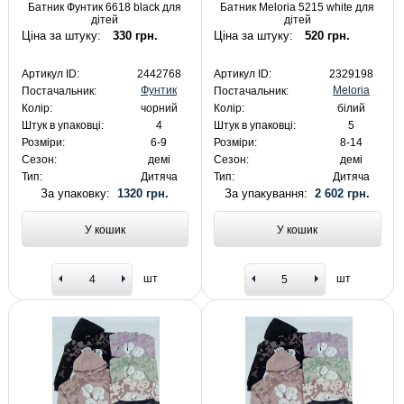
Батник Фунтик 6618 black для
Батник Meloria 5215 white для
дітей
дітей
Ціна за штуку:
330 грн.
Ціна за штуку:
520 грн.
Артикул ID:
2442768
Артикул ID:
2329198
Фунтик
Meloria
Постачальник:
Постачальник:
Колір:
чорний
Колір:
білий
Штук в упаковці:
4
Штук в упаковці:
5
Розміри:
6-9
Розміри:
8-14
Сезон:
демі
Сезон:
демі
Тип:
Дитяча
Тип:
Дитяча
За упаковку:
1320 грн.
За упакування:
2 602 грн.
У кошик
У кошик
шт
шт