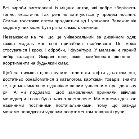
Всі вироби виготовлені із міцних ниток, які добре зберігають
тепло, еластичні. Такі речі не витягуються у процесі носіння.
Стильні толстовки оптом продаються від 1 упаковки. Залежно від
моделі у них може бути різна кількість одиниць.
Незважаючи на те, що це універсальний за дизайном одяг,
кожна модель має свої привабливі особливості. Це може
стосуватися і крою, і обробки, і фурнітури. У магазині є гарний
вибір кольорів. Яскраві тони, ніжні, комбіновані рішення –
асортименти на будь-який смак.
Щоб за низькою ціною купити толстовки кофти дівчаткам опт,
достатньо ознайомитися з каталогом, картками товарів, знайти
те, що максимально відповідає вашим уявленням про ідеальну
річ. А ми подбаємо, щоб замовлення прийняли ввічливі
менеджери і воно було вчасно доставлене. Ми станемо для вас
надійними постійними постачальниками, тому що завжди
можемо порадувати чудовим асортиментом товарної групи.