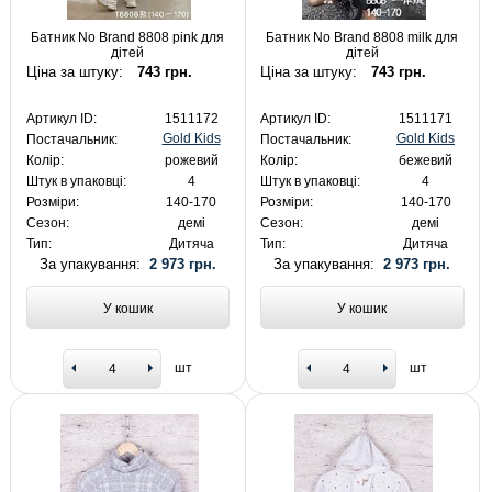
Батник No Brand 8808 pink для
Батник No Brand 8808 milk для
дітей
дітей
Ціна за штуку:
743 грн.
Ціна за штуку:
743 грн.
Артикул ID:
1511172
Артикул ID:
1511171
Gold Kids
Gold Kids
Постачальник:
Постачальник:
Колір:
рожевий
Колір:
бежевий
Штук в упаковці:
4
Штук в упаковці:
4
Розміри:
140-170
Розміри:
140-170
Сезон:
демі
Сезон:
демі
Тип:
Дитяча
Тип:
Дитяча
За упакування:
2 973 грн.
За упакування:
2 973 грн.
У кошик
У кошик
шт
шт