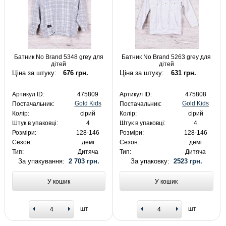
Батник No Brand 5348 grey для
Батник No Brand 5263 grey для
дітей
дітей
Ціна за штуку:
676 грн.
Ціна за штуку:
631 грн.
Артикул ID:
475809
Артикул ID:
475808
Gold Kids
Gold Kids
Постачальник:
Постачальник:
Колір:
сірий
Колір:
сірий
Штук в упаковці:
4
Штук в упаковці:
4
Розміри:
128-146
Розміри:
128-146
Сезон:
демі
Сезон:
демі
Тип:
Дитяча
Тип:
Дитяча
За упакування:
2 703 грн.
За упаковку:
2523 грн.
У кошик
У кошик
шт
шт