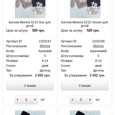
Батник Meloria 5215 lilac для
Батник Meloria 5215 l.brown для
дітей
дітей
Ціна за штуку:
520 грн.
Ціна за штуку:
520 грн.
Артикул ID:
2329197
Артикул ID:
2329196
Meloria
Meloria
Постачальник:
Постачальник:
Колір:
бузковий
Колір:
коричневий
Штук в упаковці:
5
Штук в упаковці:
5
Розміри:
8-14
Розміри:
8-14
Сезон:
демі
Сезон:
демі
Тип:
Дитяча
Тип:
Дитяча
За упакування:
2 602 грн.
За упакування:
2 602 грн.
У кошик
У кошик
шт
шт