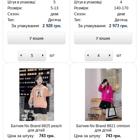
Штук в упаковці:
5
Штук в упаковці:
4
Розміри:
5-13
Розміри:
140-170
Сезон:
демі
Сезон:
демі
Тип:
Дитяча
Тип:
Дитяча
За упакування:
2 928 грн.
За упакування:
2 973 грн.
У кошик
У кошик
шт
шт
Батник No Brand 8825 peach
Батник No Brand 8821 crimson
для дітей
для дітей
Ціна за штуку:
743 грн.
Ціна за штуку:
743 грн.