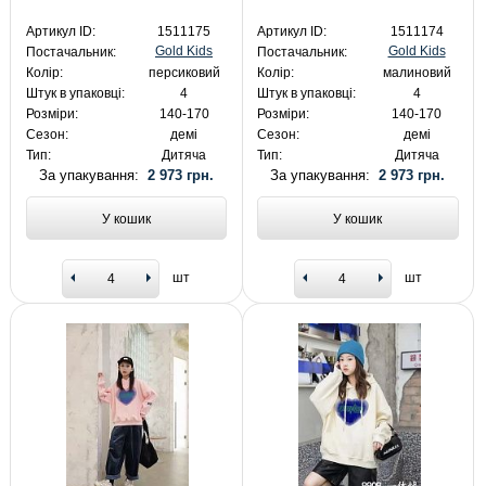
Артикул ID:
1511175
Артикул ID:
1511174
Gold Kids
Gold Kids
Постачальник:
Постачальник:
Колір:
персиковий
Колір:
малиновий
Штук в упаковці:
4
Штук в упаковці:
4
Розміри:
140-170
Розміри:
140-170
Сезон:
демі
Сезон:
демі
Тип:
Дитяча
Тип:
Дитяча
За упакування:
2 973 грн.
За упакування:
2 973 грн.
У кошик
У кошик
шт
шт