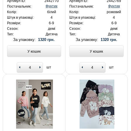
Артикул ID:
2442770
Артикул ID:
2442769
Фунтик
Фунтик
Постачальник:
Постачальник:
Колір:
білий
Колір:
рожевий
Штук в упаковці:
4
Штук в упаковці:
4
Розміри:
6-9
Розміри:
6-9
Сезон:
демі
Сезон:
демі
Тип:
Дитяча
Тип:
Дитяча
За упаковку:
1320 грн.
За упаковку:
1320 грн.
У кошик
У кошик
шт
шт