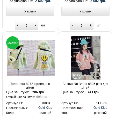
За упакування:
2 602 грн.
За упакування:
2 602 грн.
У кошик
У кошик
шт
шт
ЗНИЖКА
Толстовка 8272 l.green для
Батник No Brand 8825 pink для
дітей
дітей
Ціна за штуку:
586 грн.
Ціна за штуку:
743 грн.
698 грн.
Старий Ціна за штуку:
Артикул ID:
910881
Артикул ID:
1511176
Gold Kids
Gold Kids
Постачальник:
Постачальник:
Колір:
зелений
Колір:
рожевий