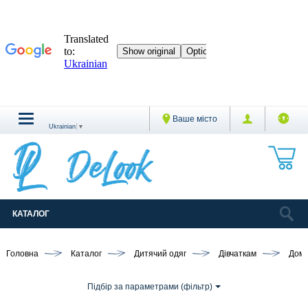
Ваше місто
Ukrainian
▼
КАТАЛОГ
Головна
Каталог
Дитячий одяг
Дівчаткам
Дома
Підбір за параметрами (фільтр)