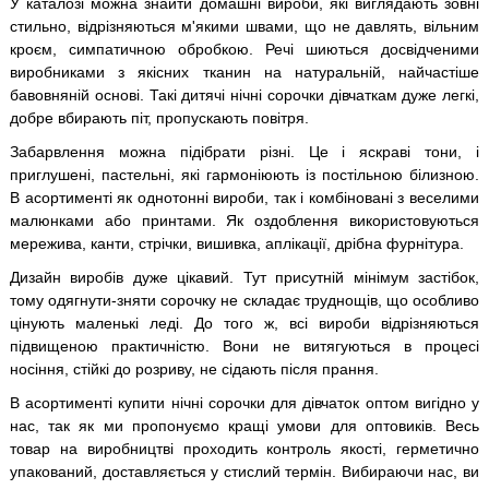
У каталозі можна знайти домашні вироби, які виглядають зовні
стильно, відрізняються м'якими швами, що не давлять, вільним
кроєм, симпатичною обробкою. Речі шиються досвідченими
виробниками з якісних тканин на натуральній, найчастіше
бавовняній основі. Такі дитячі нічні сорочки дівчаткам дуже легкі,
добре вбирають піт, пропускають повітря.
Забарвлення можна підібрати різні. Це і яскраві тони, і
приглушені, пастельні, які гармоніюють із постільною білизною.
В асортименті як однотонні вироби, так і комбіновані з веселими
малюнками або принтами. Як оздоблення використовуються
мережива, канти, стрічки, вишивка, аплікації, дрібна фурнітура.
Дизайн виробів дуже цікавий. Тут присутній мінімум застібок,
тому одягнути-зняти сорочку не складає труднощів, що особливо
цінують маленькі леді. До того ж, всі вироби відрізняються
підвищеною практичністю. Вони не витягуються в процесі
носіння, стійкі до розриву, не сідають після прання.
В асортименті купити нічні сорочки для дівчаток оптом вигідно у
нас, так як ми пропонуємо кращі умови для оптовиків. Весь
товар на виробництві проходить контроль якості, герметично
упакований, доставляється у стислий термін. Вибираючи нас, ви