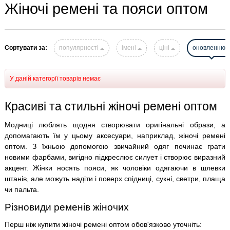
Жіночі ремені та пояси оптом
Сортувати за:
популярності
імені
ціні
оновленню
У даній категорії товарів немає
Красиві та стильні жіночі ремені оптом
Модниці люблять щодня створювати оригінальні образи, а
допомагають їм у цьому аксесуари, наприклад, жіночі ремені
оптом. З їхньою допомогою звичайний одяг починає грати
новими фарбами, вигідно підкреслює силует і створює виразний
акцент. Жінки носять пояси, як чоловіки одягаючи в шлевки
штанів, але можуть надіти і поверх спідниці, сукні, светри, плаща
чи пальта.
Різновиди ременів жіночих
Перш ніж купити жіночі ремені оптом обов'язково уточніть: