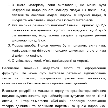
З якого матеріалу вони виготовлені, це може бути
натуральна шкіра різного кольору гладка і з тисненням,
плетені та лаковані моделі, вироби зі штучної шкіри, зі
шнурів та комбіновані варіанти з кількох матеріалів.
Яка ширина ременного полотна? Ремені шириною до 2,5
см вважаються вузькими, від 3-5 см середніми, від 4 до 5
см штановими, іноді можна зустріти у продажу ремені
шириною понад 5 см.
Форма виробу. Пояси можуть бути прямими, вигнутими,
копіювальними фігурою і поясами шнурками, сплетеними
зі шкіряних стрічок.
Ступінь жорсткості: м'які, напівжорсткі та жорсткі.
Величезне значення надається якості та оформлення
фурнітури. Це може бути металеве ретельно відполіроване
лиття та пластик, прикрашений рельєфним тисненням,
камінчиками та безліччю інших оригінальних деталей.
Власники роздрібних магазинів одягу та організатори спільних
покупок чудово знають, що найвигідніше купувати пояси жіночі
оптом, а інтернет-магазин «DeLook» пропонує постачання
товарів дрібними та великими партіями за ціною виробника.