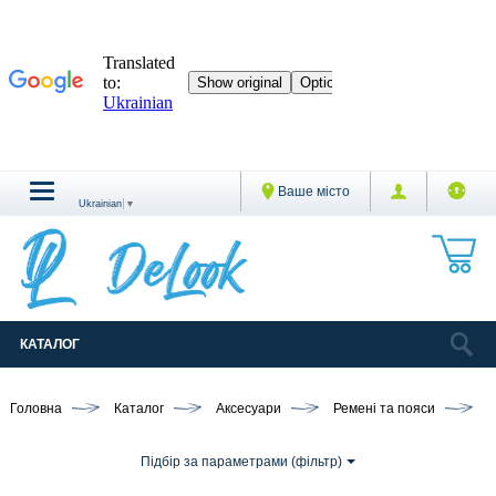
Ваше місто
Ukrainian
▼
КАТАЛОГ
Головна
Каталог
Аксесуари
Ремені та пояси
Ж
Підбір за параметрами (фільтр)