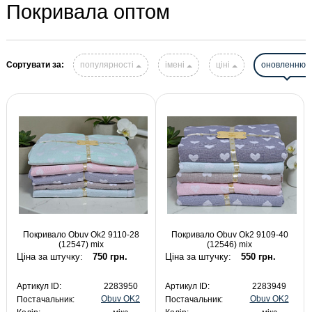
Покривала оптом
Сортувати за:
популярності
імені
ціні
оновленню
Покривало Obuv Ok2 9110-28
Покривало Obuv Ok2 9109-40
(12547) mix
(12546) mix
Ціна за штучку:
750 грн.
Ціна за штучку:
550 грн.
Артикул ID:
2283950
Артикул ID:
2283949
Obuv OK2
Obuv OK2
Постачальник:
Постачальник: