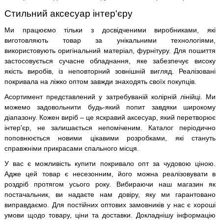
Стильний аксесуар інтер'єру
Ми працюємо тільки з досвідченими виробниками, які
виготовляють товар за унікальними технологіями,
використовують оригінальний матеріал, фурнітуру. Для пошиття
застосовується сучасне обладнання, яке забезпечує високу
якість виробів, із неповторний зовнішній вигляд. Реалізовані
покривала на ліжко оптом завжди знаходять своїх покупців.
Асортимент представлений у затребуваній колірній лінійці. Ми
можемо задовольнити будь-який попит завдяки широкому
діапазону. Кожен виріб – це яскравий аксесуар, який перетворює
інтер'єр, не залишається непоміченим. Каталог періодично
поповнюється новими цікавими розробками, які стануть
справжніми прикрасами спального місця.
У вас є можливість купити покривало опт за чудовою ціною.
Адже цей товар є несезонним, його можна реалізовувати в
роздріб протягом усього року. Вибираючи наш магазин як
постачальник, ви надаєте нам довіру, яку ми гарантовано
виправдаємо. Для постійних оптових замовників у нас є хороші
умови щодо товару, ціни та доставки. Докладнішу інформацію