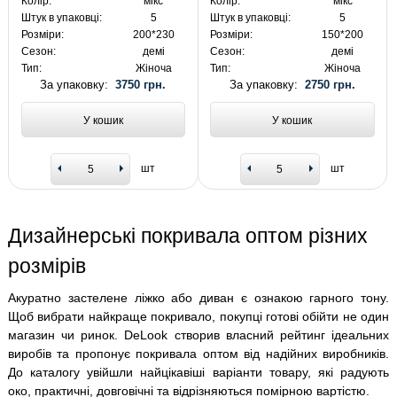
Колір:
мікс
Колір:
мікс
Штук в упаковці:
5
Штук в упаковці:
5
Розміри:
200*230
Розміри:
150*200
Сезон:
демі
Сезон:
демі
Тип:
Жіноча
Тип:
Жіноча
За упаковку:
3750 грн.
За упаковку:
2750 грн.
У кошик
У кошик
шт
шт
Дизайнерські покривала оптом різних
розмірів
Акуратно застелене ліжко або диван є ознакою гарного тону.
Щоб вибрати найкраще покривало, покупці готові обійти не один
магазин чи ринок. DeLook створив власний рейтинг ідеальних
виробів та пропонує покривала оптом від надійних виробників.
До каталогу увійшли найцікавіші варіанти товару, які радують
око, практичні, довговічні та відрізняються помірною вартістю.