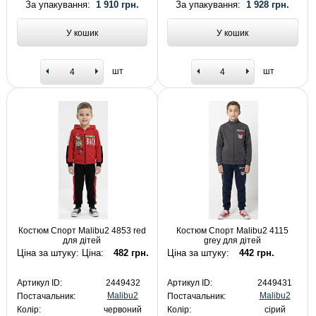
За упакування:
1 910 грн.
За упакування:
1 928 грн.
У кошик
У кошик
шт
шт
Костюм Спорт Malibu2 4853 red
Костюм Спорт Malibu2 4115
для дітей
grey для дітей
Ціна за штуку: Ціна:
482 грн.
Ціна за штуку:
442 грн.
Артикул ID:
2449432
Артикул ID:
2449431
Malibu2
Malibu2
Постачальник:
Постачальник:
Колір:
червоний
Колір:
сірий