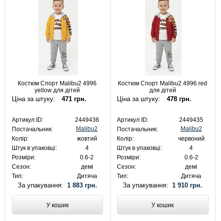
Костюм Спорт Malibu2 4996
Костюм Спорт Malibu2 4996 red
yellow для дітей
для дітей
Ціна за штуку:
471 грн.
Ціна за штуку:
478 грн.
Артикул ID:
2449436
Артикул ID:
2449435
Malibu2
Malibu2
Постачальник:
Постачальник:
Колір:
жовтий
Колір:
червоний
Штук в упаковці:
4
Штук в упаковці:
4
Розміри:
0.6-2
Розміри:
0.6-2
Сезон:
демі
Сезон:
демі
Тип:
Дитяча
Тип:
Дитяча
За упакування:
1 883 грн.
За упакування:
1 910 грн.
У кошик
У кошик