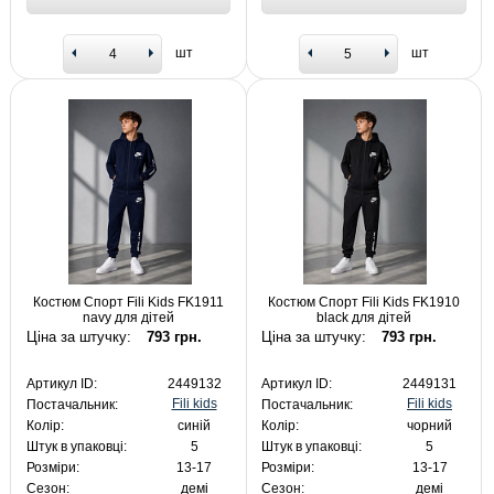
шт
шт
Костюм Спорт Fili Kids FK1911
Костюм Спорт Fili Kids FK1910
navy для дітей
black для дітей
Ціна за штучку:
793 грн.
Ціна за штучку:
793 грн.
Артикул ID:
2449132
Артикул ID:
2449131
Fili kids
Fili kids
Постачальник:
Постачальник:
Колір:
синій
Колір:
чорний
Штук в упаковці:
5
Штук в упаковці:
5
Розміри:
13-17
Розміри:
13-17
Сезон:
демі
Сезон:
демі