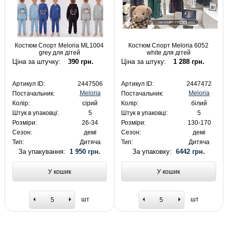
Костюм Спорт Meloria ML1004
Костюм Спорт Meloria 6052
grey для дітей
white для дітей
Ціна за штучку:
390 грн.
Ціна за штуку:
1 288 грн.
Артикул ID:
2447506
Артикул ID:
2447472
Meloria
Meloria
Постачальник:
Постачальник:
Колір:
сірий
Колір:
білий
Штук в упаковці:
5
Штук в упаковці:
5
Розміри:
26-34
Розміри:
130-170
Сезон:
демі
Сезон:
демі
Тип:
Дитяча
Тип:
Дитяча
За упакування:
1 950 грн.
За упаковку:
6442 грн.
У кошик
У кошик
шт
шт