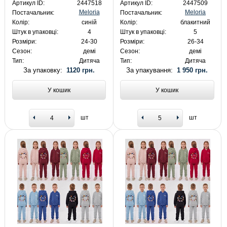
Артикул ID:
2447518
Артикул ID:
2447509
Meloria
Meloria
Постачальник:
Постачальник:
Колір:
синій
Колір:
блакитний
Штук в упаковці:
4
Штук в упаковці:
5
Розміри:
24-30
Розміри:
26-34
Сезон:
демі
Сезон:
демі
Тип:
Дитяча
Тип:
Дитяча
За упаковку:
1120 грн.
За упакування:
1 950 грн.
У кошик
У кошик
шт
шт