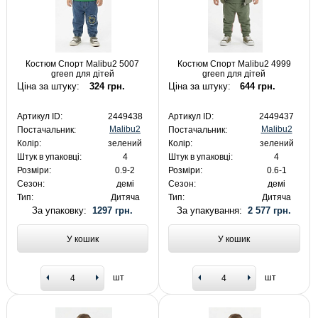
Костюм Спорт Malibu2 5007
Костюм Спорт Malibu2 4999
green для дітей
green для дітей
Ціна за штуку:
324 грн.
Ціна за штуку:
644 грн.
Артикул ID:
2449438
Артикул ID:
2449437
Malibu2
Malibu2
Постачальник:
Постачальник:
Колір:
зелений
Колір:
зелений
Штук в упаковці:
4
Штук в упаковці:
4
Розміри:
0.9-2
Розміри:
0.6-1
Сезон:
демі
Сезон:
демі
Тип:
Дитяча
Тип:
Дитяча
За упаковку:
1297 грн.
За упакування:
2 577 грн.
У кошик
У кошик
шт
шт