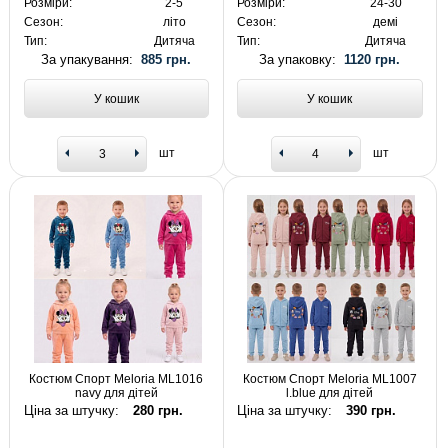
Розміри:
2-5
Розміри:
24-30
Сезон:
літо
Сезон:
демі
Тип:
Дитяча
Тип:
Дитяча
За упакування:
885 грн.
За упаковку:
1120 грн.
У кошик
У кошик
шт
шт
Костюм Спорт Meloria ML1016
Костюм Спорт Meloria ML1007
navy для дітей
l.blue для дітей
Ціна за штучку:
280 грн.
Ціна за штучку:
390 грн.