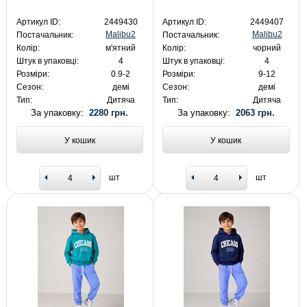
Артикул ID:
2449430
Артикул ID:
2449407
Malibu2
Malibu2
Постачальник:
Постачальник:
Колір:
м'ятний
Колір:
чорний
Штук в упаковці:
4
Штук в упаковці:
4
Розміри:
0.9-2
Розміри:
9-12
Сезон:
демі
Сезон:
демі
Тип:
Дитяча
Тип:
Дитяча
За упаковку:
2280 грн.
За упаковку:
2063 грн.
У кошик
У кошик
шт
шт