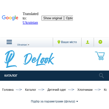
Ваше місто
Ukrainian
▼
КАТАЛОГ
Головна
Каталог
Дитячий одяг
Хлопчикам
Ко
Підбір за параметрами (фільтр)