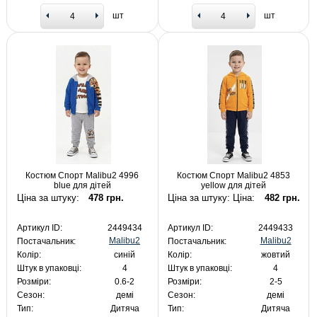
шт
шт
Костюм Спорт Malibu2 4996
Костюм Спорт Malibu2 4853
blue для дітей
yellow для дітей
Ціна за штуку:
478 грн.
Ціна за штуку: Ціна:
482 грн.
Артикул ID:
2449434
Артикул ID:
2449433
Malibu2
Malibu2
Постачальник:
Постачальник:
Колір:
синій
Колір:
жовтий
Штук в упаковці:
4
Штук в упаковці:
4
Розміри:
0.6-2
Розміри:
2-5
Сезон:
демі
Сезон:
демі
Тип:
Дитяча
Тип:
Дитяча