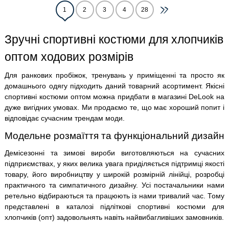
1
2
3
4
28
Зручні спортивні костюми для хлопчиків
оптом ходових розмірів
Для ранкових пробіжок, тренувань у приміщенні та просто як
домашнього одягу підходить даний товарний асортимент. Якісні
спортивні костюми оптом можна придбати в магазині DeLook на
дуже вигідних умовах. Ми продаємо те, що має хороший попит і
відповідає сучасним трендам моди.
Модельне розмаїття та функціональний дизайн
Демісезонні та зимові вироби виготовляються на сучасних
підприємствах, у яких велика увага приділяється підтримці якості
товару, його виробництву у широкій розмірній лінійці, розробці
практичного та симпатичного дизайну. Усі постачальники нами
ретельно відбираються та працюють із нами тривалий час. Тому
представлені в каталозі підліткові спортивні костюми для
хлопчиків (опт) задовольнять навіть найвибагливіших замовників.