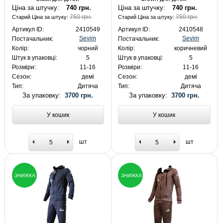
Ціна за штучку:
740 грн.
Ціна за штучку:
740 грн.
750 грн.
750 грн.
Старий Ціна за штуку:
Старий Ціна за штуку:
Артикул ID:
2410549
Артикул ID:
2410548
Sevim
Sevim
Постачальник:
Постачальник:
Колір:
чорний
Колір:
коричневий
Штук в упаковці:
5
Штук в упаковці:
5
Розміри:
11-16
Розміри:
11-16
Сезон:
демі
Сезон:
демі
Тип:
Дитяча
Тип:
Дитяча
За упаковку:
3700 грн.
За упаковку:
3700 грн.
У кошик
У кошик
шт
шт
ЗНИЖКА
ЗНИЖКА