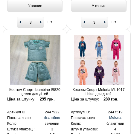
У кошик
У кошик
шт
шт
Костюм Спорт Ibambino IB820
Костюм Спорт Meloria ML1017
green для дітей
l.blue для дітей
Ціна за штучку:
295 грн.
Ціна за штучку:
280 грн.
Артикул ID:
2447922
Артикул ID:
2447519
iBamBino
Meloria
Постачальник:
Постачальник:
Колір:
зелений
Колір:
блакитний
Штук в упаковці:
3
Штук в упаковці:
4