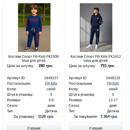
Костюм Спорт Fili Kids FK1936
Костюм Спорт Fili Kids FK1912
blue для дітей
navy для дітей
Ціна за штучку:
280 грн.
Ціна за штучку:
793 грн.
Артикул ID:
2449157
Артикул ID:
2449133
Fili kids
Fili kids
Постачальник:
Постачальник:
Колір:
синій
Колір:
синій
Штук в упаковці:
4
Штук в упаковці:
5
Розміри:
3-8
Розміри:
13-17
Сезон:
демі
Сезон:
демі
Тип:
Дитяча
Тип:
Дитяча
За упаковку:
1120 грн.
За пакування:
3 964 грн.
У кошик
У кошик