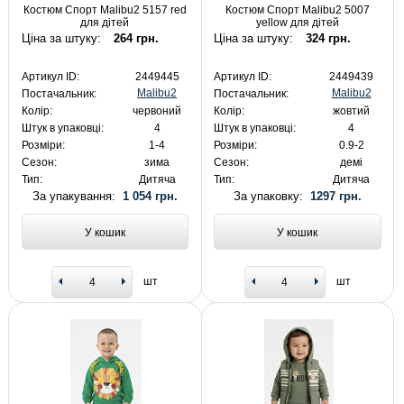
Костюм Спорт Malibu2 5157 red
Костюм Спорт Malibu2 5007
для дітей
yellow для дітей
Ціна за штуку:
264 грн.
Ціна за штуку:
324 грн.
Артикул ID:
2449445
Артикул ID:
2449439
Malibu2
Malibu2
Постачальник:
Постачальник:
Колір:
червоний
Колір:
жовтий
Штук в упаковці:
4
Штук в упаковці:
4
Розміри:
1-4
Розміри:
0.9-2
Сезон:
зима
Сезон:
демі
Тип:
Дитяча
Тип:
Дитяча
За упакування:
1 054 грн.
За упаковку:
1297 грн.
У кошик
У кошик
шт
шт