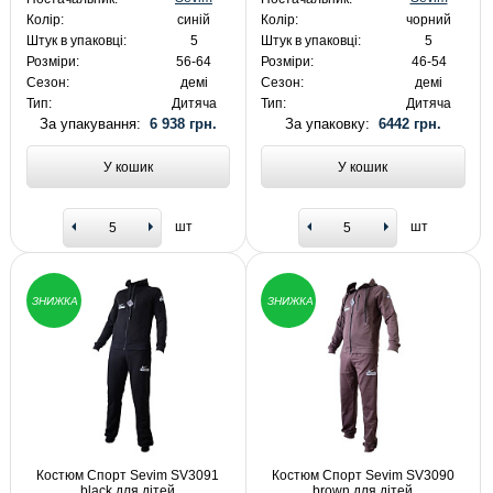
Колір:
синій
Колір:
чорний
Штук в упаковці:
5
Штук в упаковці:
5
Розміри:
56-64
Розміри:
46-54
Сезон:
демі
Сезон:
демі
Тип:
Дитяча
Тип:
Дитяча
За упакування:
6 938 грн.
За упаковку:
6442 грн.
У кошик
У кошик
шт
шт
ЗНИЖКА
ЗНИЖКА
Костюм Спорт Sevim SV3091
Костюм Спорт Sevim SV3090
black для дітей
brown для дітей