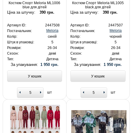
Костюм Спорт Meloria ML1006
Костюм Спорт Meloria ML1005
blue для дітей
black для дітей
Ціна за штучку:
390 грн.
Ціна за штучку:
390 грн.
Артикул ID:
2447508
Артикул ID:
2447507
Meloria
Meloria
Постачальник:
Постачальник:
Колір:
синій
Колір:
чорний
Штук в упаковці:
5
Штук в упаковці:
5
Розміри:
26-34
Розміри:
26-34
Сезон:
демі
Сезон:
демі
Тип:
Дитяча
Тип:
Дитяча
За упакування:
1 950 грн.
За упакування:
1 950 грн.
У кошик
У кошик
шт
шт