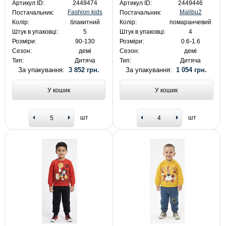
Артикул ID:
2449474
Артикул ID:
2449446
Fashion kids
Malibu2
Постачальник:
Постачальник:
Колір:
блакитний
Колір:
помаранчевий
Штук в упаковці:
5
Штук в упаковці:
4
Розміри:
90-130
Розміри:
0.6-1.6
Сезон:
демі
Сезон:
демі
Тип:
Дитяча
Тип:
Дитяча
За упакування:
3 852 грн.
За упакування:
1 054 грн.
У кошик
У кошик
шт
шт