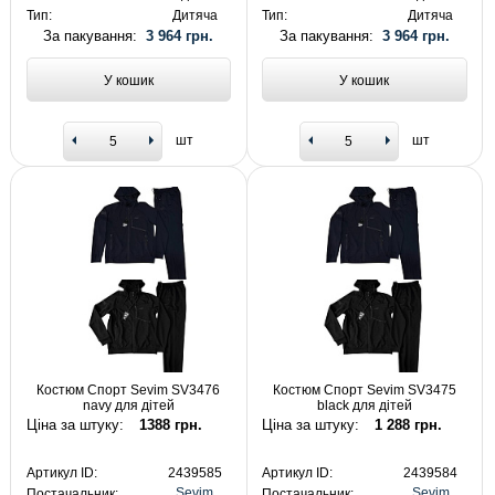
Тип:
Дитяча
Тип:
Дитяча
За пакування:
3 964 грн.
За пакування:
3 964 грн.
У кошик
У кошик
шт
шт
Костюм Спорт Sevim SV3476
Костюм Спорт Sevim SV3475
navy для дітей
black для дітей
Ціна за штуку:
1388 грн.
Ціна за штуку:
1 288 грн.
Артикул ID:
2439585
Артикул ID:
2439584
Sevim
Sevim
Постачальник:
Постачальник: