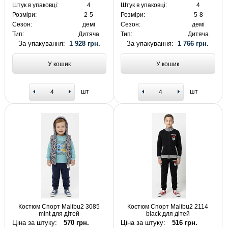
Штук в упаковці:
4
Штук в упаковці:
4
Розміри:
2-5
Розміри:
5-8
Сезон:
демі
Сезон:
демі
Тип:
Дитяча
Тип:
Дитяча
За упакування:
1 928 грн.
За упакування:
1 766 грн.
У кошик
У кошик
шт
шт
Костюм Спорт Malibu2 3085
Костюм Спорт Malibu2 2114
mint для дітей
black для дітей
Ціна за штуку:
570 грн.
Ціна за штуку:
516 грн.