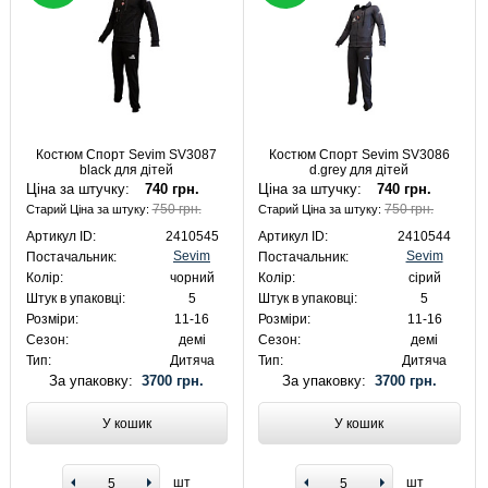
Костюм Спорт Sevim SV3087
Костюм Спорт Sevim SV3086
black для дітей
d.grey для дітей
Ціна за штучку:
740 грн.
Ціна за штучку:
740 грн.
750 грн.
750 грн.
Старий Ціна за штуку:
Старий Ціна за штуку:
Артикул ID:
2410545
Артикул ID:
2410544
Sevim
Sevim
Постачальник:
Постачальник:
Колір:
чорний
Колір:
сірий
Штук в упаковці:
5
Штук в упаковці:
5
Розміри:
11-16
Розміри:
11-16
Сезон:
демі
Сезон:
демі
Тип:
Дитяча
Тип:
Дитяча
За упаковку:
3700 грн.
За упаковку:
3700 грн.
У кошик
У кошик
шт
шт