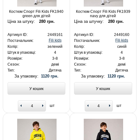
Костюм Спорт Fili Kids FK1940
Костюм Спорт Fili Kids FK1939
green для дітей
navy для дітей
Ціна за штуку:
280 грн.
Ціна за штучку:
280 грн.
Артикул ID:
2449161
Артикул ID:
2449160
Fili kids
Fili kids
Постачальник:
Постачальник:
Колір:
зелений
Колір:
синій
Штук в упаковці:
4
Штук в упаковці:
4
Розміри:
3-8
Розміри:
3-8
Сезон:
демі
Сезон:
демі
Тип:
Дитяча
Тип:
Дитяча
За упаковку:
1120 грн.
За упаковку:
1120 грн.
У кошик
У кошик
шт
шт