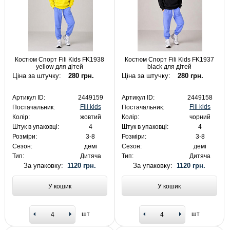
Костюм Спорт Fili Kids FK1938
Костюм Спорт Fili Kids FK1937
yellow для дітей
black для дітей
Ціна за штучку:
280 грн.
Ціна за штучку:
280 грн.
Артикул ID:
2449159
Артикул ID:
2449158
Fili kids
Fili kids
Постачальник:
Постачальник:
Колір:
жовтий
Колір:
чорний
Штук в упаковці:
4
Штук в упаковці:
4
Розміри:
3-8
Розміри:
3-8
Сезон:
демі
Сезон:
демі
Тип:
Дитяча
Тип:
Дитяча
За упаковку:
1120 грн.
За упаковку:
1120 грн.
У кошик
У кошик
шт
шт