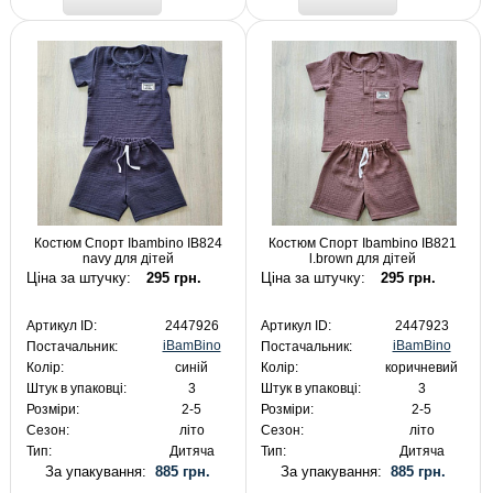
Костюм Спорт Ibambino IB824
Костюм Спорт Ibambino IB821
navy для дітей
l.brown для дітей
Ціна за штучку:
295 грн.
Ціна за штучку:
295 грн.
Артикул ID:
2447926
Артикул ID:
2447923
iBamBino
iBamBino
Постачальник:
Постачальник:
Колір:
синій
Колір:
коричневий
Штук в упаковці:
3
Штук в упаковці:
3
Розміри:
2-5
Розміри:
2-5
Сезон:
літо
Сезон:
літо
Тип:
Дитяча
Тип:
Дитяча
За упакування:
885 грн.
За упакування:
885 грн.