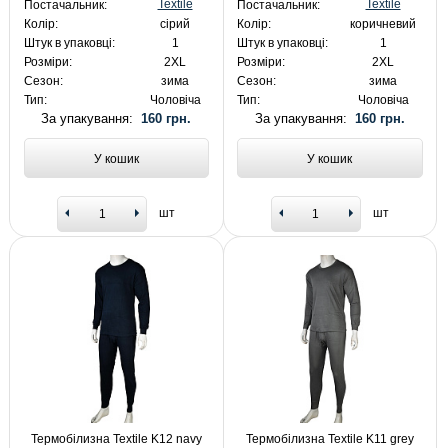
Textile
Textile
Постачальник:
Постачальник:
Колір:
сірий
Колір:
коричневий
Штук в упаковці:
1
Штук в упаковці:
1
Розміри:
2XL
Розміри:
2XL
Сезон:
зима
Сезон:
зима
Тип:
Чоловіча
Тип:
Чоловіча
За упакування:
160 грн.
За упакування:
160 грн.
У кошик
У кошик
шт
шт
Термобілизна Textile K12 navy
Термобілизна Textile K11 grey