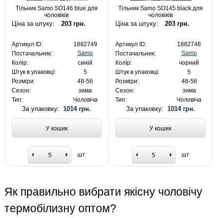
Тільник Samo SO146 blue для
Тільник Samo SO145 black для
чоловіків
чоловіків
Ціна за штуку:
203 грн.
Ціна за штуку:
203 грн.
Артикул ID:
1882749
Артикул ID:
1882748
Samo
Samo
Постачальник:
Постачальник:
Колір:
синій
Колір:
чорний
Штук в упаковці:
5
Штук в упаковці:
5
Розміри:
48-56
Розміри:
48-56
Сезон:
зима
Сезон:
зима
Тип:
Чоловіча
Тип:
Чоловіча
За упаковку:
1014 грн.
За упаковку:
1014 грн.
У кошик
У кошик
шт
шт
Як правильно вибрати якісну чоловічу
термобілизну оптом?