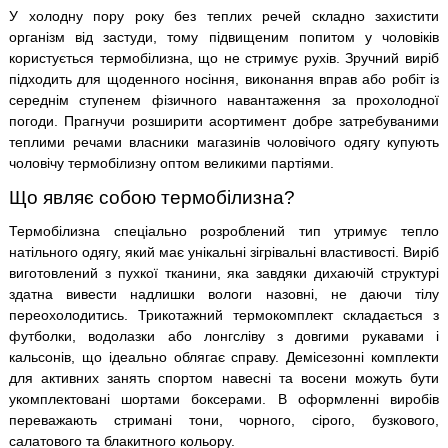
У холодну пору року без теплих речей складно захистити
організм від застуди, тому підвищеним попитом у чоловіків
користується термобілизна, що не стримує рухів. Зручний виріб
підходить для щоденного носіння, виконання вправ або робіт із
середнім ступенем фізичного навантаження за прохолодної
погоди. Прагнучи розширити асортимент добре затребуваними
теплими речами власники магазинів чоловічого одягу купують
чоловічу термобілизну оптом великими партіями.
Що являє собою термобілизна?
Термобілизна спеціально розроблений тип утримує тепло
натільного одягу, який має унікальні зігрівальні властивості. Виріб
виготовлений з пухкої тканини, яка завдяки дихаючій структурі
здатна вивести надлишки вологи назовні, не даючи тілу
переохолодитись. Трикотажний термокомплект складається з
футболки, водолазки або лонгсліву з довгими рукавами і
кальсонів, що ідеально облягає справу. Демісезонні комплекти
для активних занять спортом навесні та восени можуть бути
укомплектовані шортами боксерами. В оформленні виробів
переважають стримані тони, чорного, сірого, бузкового,
салатового та блакитного кольору.