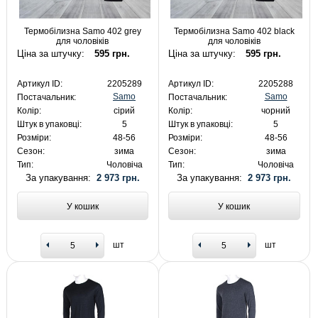
Термобілизна Samo 402 grey
Термобілизна Samo 402 black
для чоловіків
для чоловіків
Ціна за штучку:
595 грн.
Ціна за штучку:
595 грн.
Артикул ID:
2205289
Артикул ID:
2205288
Samo
Samo
Постачальник:
Постачальник:
Колір:
сірий
Колір:
чорний
Штук в упаковці:
5
Штук в упаковці:
5
Розміри:
48-56
Розміри:
48-56
Сезон:
зима
Сезон:
зима
Тип:
Чоловіча
Тип:
Чоловіча
За упакування:
2 973 грн.
За упакування:
2 973 грн.
У кошик
У кошик
шт
шт