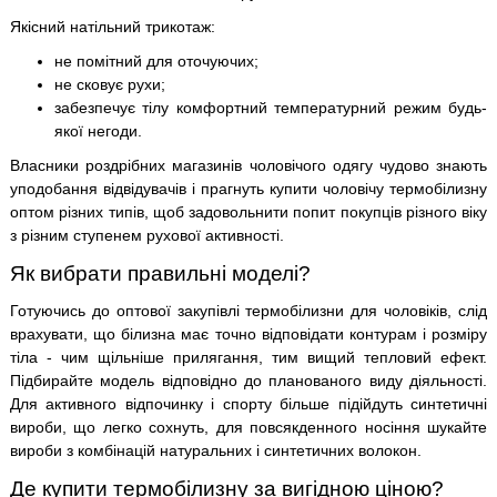
Якісний натільний трикотаж:
не помітний для оточуючих;
не сковує рухи;
забезпечує тілу комфортний температурний режим будь-
якої негоди.
Власники роздрібних магазинів чоловічого одягу чудово знають
уподобання відвідувачів і прагнуть купити чоловічу термобілизну
оптом різних типів, щоб задовольнити попит покупців різного віку
з різним ступенем рухової активності.
Як вибрати правильні моделі?
Готуючись до оптової закупівлі термобілизни для чоловіків, слід
врахувати, що білизна має точно відповідати контурам і розміру
тіла - чим щільніше прилягання, тим вищий тепловий ефект.
Підбирайте модель відповідно до планованого виду діяльності.
Для активного відпочинку і спорту більше підійдуть синтетичні
вироби, що легко сохнуть, для повсякденного носіння шукайте
вироби з комбінацій натуральних і синтетичних волокон.
Де купити термобілизну за вигідною ціною?