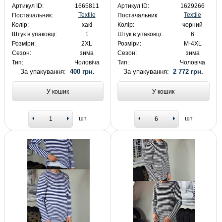
Артикул ID:
1665811
Артикул ID:
1629266
Textile
Textile
Постачальник:
Постачальник:
Колір:
хакі
Колір:
чорний
Штук в упаковці:
1
Штук в упаковці:
6
Розміри:
2XL
Розміри:
M-4XL
Сезон:
зима
Сезон:
зима
Тип:
Чоловіча
Тип:
Чоловіча
За упакування:
400 грн.
За упакування:
2 772 грн.
У кошик
У кошик
шт
шт