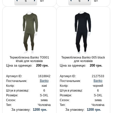
шт
шт
Термобілизна Banko TO001
Термобілизна Banko 005 black
khaki для чоловіків
для чоловіків
Ціна за одиницю:
200 грн.
Ціна за одиницю:
200 грн.
Артикул ID:
1618842
Артикул ID:
2127533
Banko
Banko
Постачальник:
Постачальник:
Колір:
хакі
Колір:
чорний
Штук в упаковці:
6
Штук в упаковці:
6
Розміри:
S-3XL
Розміри:
S-3XL
Сезон:
зима
Сезон:
зима
Тип:
Чоловіча
Тип:
Чоловіча
За упаковку:
1200 грн.
За упаковку:
1200 грн.