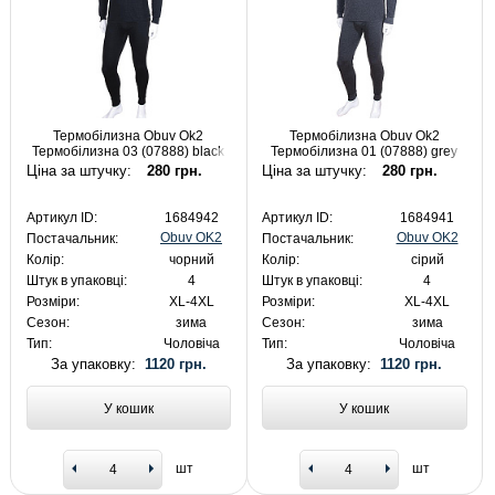
Термобілизна Obuv Ok2
Термобілизна Obuv Ok2
Термобілизна 03 (07888) black
Термобілизна 01 (07888) grey
для чоловіків
для чоловіків
Ціна за штучку:
280 грн.
Ціна за штучку:
280 грн.
Артикул ID:
1684942
Артикул ID:
1684941
Obuv OK2
Obuv OK2
Постачальник:
Постачальник:
Колір:
чорний
Колір:
сірий
Штук в упаковці:
4
Штук в упаковці:
4
Розміри:
XL-4XL
Розміри:
XL-4XL
Сезон:
зима
Сезон:
зима
Тип:
Чоловіча
Тип:
Чоловіча
За упаковку:
1120 грн.
За упаковку:
1120 грн.
У кошик
У кошик
шт
шт