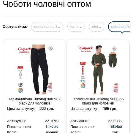
Чоботи чоловічі оптом
Сортувати за:
популярності
імені
ціні
оновленню
Термобілизна Trikotag 9007-02
Термобілизна Trikotag 9000-66
black для чоловіків
khaki для чоловіків
Ціна за штучку:
333 грн.
Ціна за штучку:
496 грн.
Артикул ID:
2213782
Артикул ID:
2213779
Trikotag
Trikotag
Постачальник:
Постачальник:
Колір:
чорний
Колір:
хакі