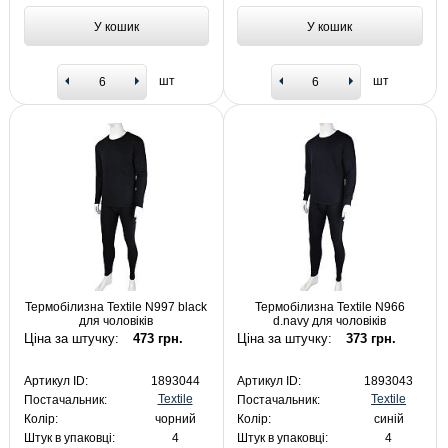
У кошик
У кошик
шт
шт
Термобілизна Textile N997 black
Термобілизна Textile N966
для чоловіків
d.navy для чоловіків
Ціна за штучку:
473 грн.
Ціна за штучку:
373 грн.
Артикул ID:
1893044
Артикул ID:
1893043
Textile
Textile
Постачальник:
Постачальник:
Колір:
чорний
Колір:
синій
Штук в упаковці:
4
Штук в упаковці:
4