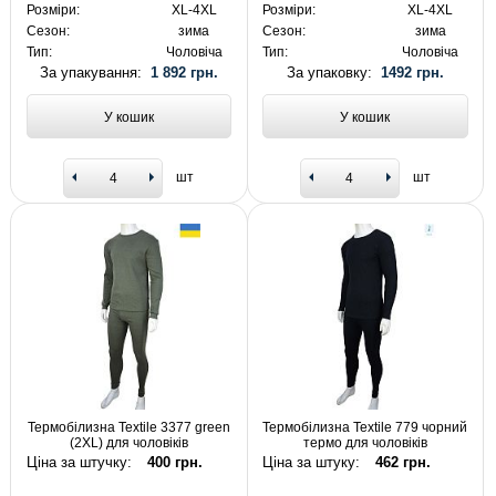
Розміри:
XL-4XL
Розміри:
XL-4XL
Сезон:
зима
Сезон:
зима
Тип:
Чоловіча
Тип:
Чоловіча
За упакування:
1 892 грн.
За упаковку:
1492 грн.
У кошик
У кошик
шт
шт
Термобілизна Textile 3377 green
Термобілизна Textile 779 чорний
(2XL) для чоловіків
термо для чоловіків
Ціна за штучку:
400 грн.
Ціна за штуку:
462 грн.