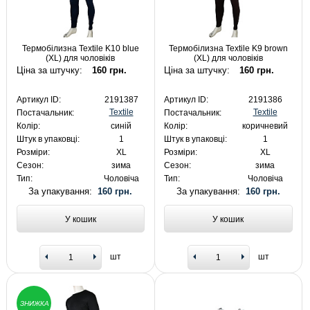
Термобілизна Textile K10 blue
Термобілизна Textile K9 brown
(XL) для чоловіків
(XL) для чоловіків
Ціна за штучку:
160 грн.
Ціна за штучку:
160 грн.
Артикул ID:
2191387
Артикул ID:
2191386
Textile
Textile
Постачальник:
Постачальник:
Колір:
синій
Колір:
коричневий
Штук в упаковці:
1
Штук в упаковці:
1
Розміри:
XL
Розміри:
XL
Сезон:
зима
Сезон:
зима
Тип:
Чоловіча
Тип:
Чоловіча
За упакування:
160 грн.
За упакування:
160 грн.
У кошик
У кошик
шт
шт
ЗНИЖКА