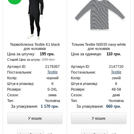
Термобілизна Textile K1 black
Тільник Textile N0035 navy-white
для чоловіків
для чоловіків
Ціна за штучку:
195 грн.
Ціна за одиницю:
110 грн.
200 грн.
Старий Ціна за штуку:
Артикул ID:
2179367
Артикул ID:
2147720
Textile
Textile
Постачальник:
Постачальник:
Колір:
чорний
Колір:
синій
Штук в упаковці:
6
Штук в упаковці:
6
Розміри:
S-3XL
Розміри:
48-58
Сезон:
зима
Сезон:
демі
Тип:
Чоловіча
Тип:
Чоловіча
За упакування:
1 170 грн.
За упакування:
660 грн.
У кошик
У кошик