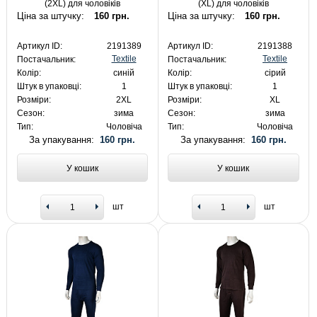
(2XL) для чоловіків
(XL) для чоловіків
Ціна за штучку:
160 грн.
Ціна за штучку:
160 грн.
Артикул ID:
2191389
Артикул ID:
2191388
Textile
Textile
Постачальник:
Постачальник:
Колір:
синій
Колір:
сірий
Штук в упаковці:
1
Штук в упаковці:
1
Розміри:
2XL
Розміри:
XL
Сезон:
зима
Сезон:
зима
Тип:
Чоловіча
Тип:
Чоловіча
За упакування:
160 грн.
За упакування:
160 грн.
У кошик
У кошик
шт
шт