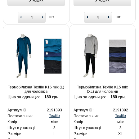
У кошик
У кошик
шт
шт
Термобілизна Textile K16 mix (L)
Термобілизна Textile K15 mix
для чоловіків
(XL) для чоловіків
Ціна за одиницю:
180 грн.
Ціна за одиницю:
180 грн.
Артикул ID:
2191393
Артикул ID:
2191392
Textile
Textile
Постачальник:
Постачальник:
Колір:
мікс
Колір:
мікс
Штук в упаковці:
3
Штук в упаковці:
3
Розміри:
L
Розміри:
XL