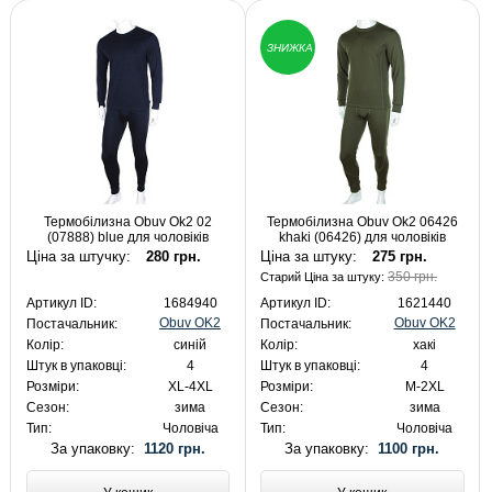
ЗНИЖКА
Термобілизна Obuv Ok2 02
Термобілизна Obuv Ok2 06426
(07888) blue для чоловіків
khaki (06426) для чоловіків
Ціна за штучку:
280 грн.
Ціна за штуку:
275 грн.
350 грн.
Старий Ціна за штуку:
Артикул ID:
1684940
Артикул ID:
1621440
Obuv OK2
Obuv OK2
Постачальник:
Постачальник:
Колір:
синій
Колір:
хакі
Штук в упаковці:
4
Штук в упаковці:
4
Розміри:
XL-4XL
Розміри:
M-2XL
Сезон:
зима
Сезон:
зима
Тип:
Чоловіча
Тип:
Чоловіча
За упаковку:
1120 грн.
За упаковку:
1100 грн.