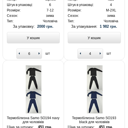
Штук в упаковці:
6
Штук в упаковці:
4
Розміри:
7-12
Розміри:
M-2XL
Сезон:
зима
Сезон:
зима
Тип:
Чоловіча
Тип:
Чоловіча
За упаковку:
2000 грн.
За упакування:
1 982 грн.
У кошик
У кошик
шт
шт
Термобілизна Samo SO194 navy
Термобілизна Samo SO193
для чоловіків
black для чоловіків
Ціна за штучку:
451 грн.
Ціна за штучку:
451 грн.