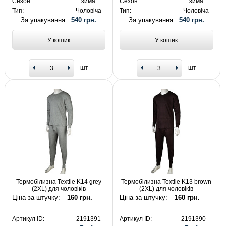
Сезон:
зима
Сезон:
зима
Тип:
Чоловіча
Тип:
Чоловіча
За упакування:
540 грн.
За упакування:
540 грн.
У кошик
У кошик
шт
шт
Термобілизна Textile K14 grey
Термобілизна Textile K13 brown
(2XL) для чоловіків
(2XL) для чоловіків
Ціна за штучку:
160 грн.
Ціна за штучку:
160 грн.
Артикул ID:
2191391
Артикул ID:
2191390