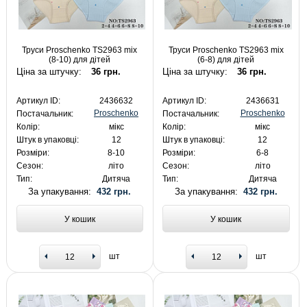
Труси Proschenko TS2963 mix
Труси Proschenko TS2963 mix
(8-10) для дітей
(6-8) для дітей
Ціна за штучку:
36 грн.
Ціна за штучку:
36 грн.
Артикул ID:
2436632
Артикул ID:
2436631
Proschenko
Proschenko
Постачальник:
Постачальник:
Колір:
мікс
Колір:
мікс
Штук в упаковці:
12
Штук в упаковці:
12
Розміри:
8-10
Розміри:
6-8
Сезон:
літо
Сезон:
літо
Тип:
Дитяча
Тип:
Дитяча
За упакування:
432 грн.
За упакування:
432 грн.
У кошик
У кошик
шт
шт