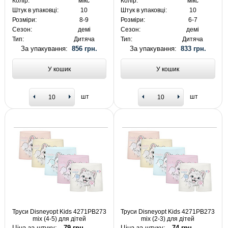
Колір:
мікс
Колір:
мікс
Штук в упаковці:
10
Штук в упаковці:
10
Розміри:
8-9
Розміри:
6-7
Сезон:
демі
Сезон:
демі
Тип:
Дитяча
Тип:
Дитяча
За упакування:
856 грн.
За упакування:
833 грн.
У кошик
У кошик
шт
шт
Труси Disneyopt Kids 4271PB273
Труси Disneyopt Kids 4271PB273
mix (4-5) для дітей
mix (2-3) для дітей
Ціна за штуку:
79 грн.
Ціна за штуку:
74 грн.