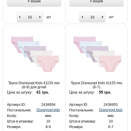
У кошик
У кошик
шт
шт
Труси Disneyopt Kids 41155 mix
Труси Disneyopt Kids 41155 mix
(8-9) для дітей
(6-7)
Ціна за штуку:
61 грн.
Ціна за штуку:
59 грн.
Артикул ID:
2438956
Артикул ID:
2438955
Disneyopt kids
Disneyopt kids
Постачальник:
Постачальник:
Колір:
мікс
Колір:
мікс
Штук в упаковці:
10
Штук в упаковці:
10
Розміри:
8-9
Розміри:
6-7