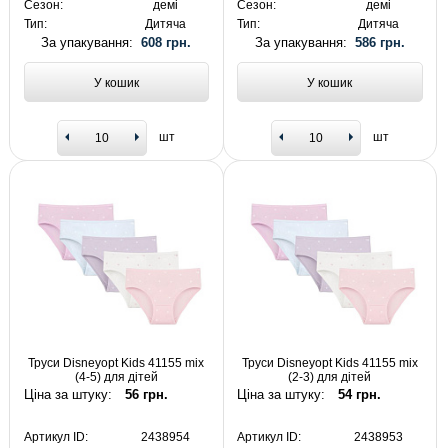
Сезон:
демі
Сезон:
демі
Тип:
Дитяча
Тип:
Дитяча
За упакування:
608 грн.
За упакування:
586 грн.
У кошик
У кошик
шт
шт
Труси Disneyopt Kids 41155 mix
Труси Disneyopt Kids 41155 mix
(4-5) для дітей
(2-3) для дітей
Ціна за штуку:
56 грн.
Ціна за штуку:
54 грн.
Артикул ID:
2438954
Артикул ID:
2438953