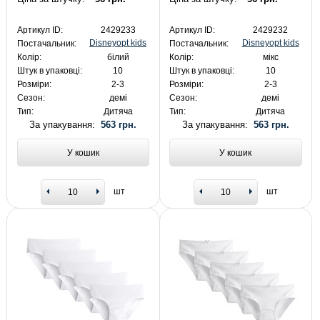
Артикул ID:
2429233
Артикул ID:
2429232
Disneyopt kids
Disneyopt kids
Постачальник:
Постачальник:
Колір:
білий
Колір:
мікс
Штук в упаковці:
10
Штук в упаковці:
10
Розміри:
2-3
Розміри:
2-3
Сезон:
демі
Сезон:
демі
Тип:
Дитяча
Тип:
Дитяча
За упакування:
563 грн.
За упакування:
563 грн.
У кошик
У кошик
шт
шт