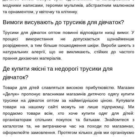
модними написами, героями мультиків, абстрактним малюнком
та орнаментом, у квіточку та клітинку.
Вимоги висувають до трусиків для дівчаток?
Трусики для дівчаток оптом повинні відповідати низці вимог. У
процесі використання не допускається щонайменше
розрідження, а тим більше пошкодження шкіри. Вироби шиють з
натуральних алергії, що не викликають, стійких до частого
прання дихаючих матеріалів.
Де купити якісні та недорогі трусики для
дівчаток?
Товари для дітей славляться високою прибутковістю. Магазин
«Делук» пропонує власникам магазинів дитячого одягу купити
трусики на дівчаток оптом за найвигіднішою ціною. Купувати
товари на нашому сайті можуть не лише підприємці. Ми
продаємо товари всім, хто хоче купити одяг для дітей:
організаторам спільних покупок та батькам. Знайомтеся з
каталогом та, не витрачаючи час на походи по магазинах,
оформлюйте замовлення. Протягом кількох днів ми організуємо