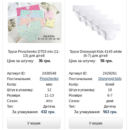
Труси Proschenko DT03 mix (11-
Труси Disneyopt Kids 4145 white
13) для дітей
(6-7) для дітей
Ціна за штучку:
36 грн.
Ціна за штучку:
56 грн.
Артикул ID:
2436548
Артикул ID:
2429261
Proschenko
Disneyopt kids
Постачальник:
Постачальник:
Колір:
мікс
Колір:
білий
Штук в упаковці:
12
Штук в упаковці:
10
Розміри:
11-13
Розміри:
6-7
Сезон:
літо
Сезон:
демі
Тип:
Дитяча
Тип:
Дитяча
За упакування:
432 грн.
За упакування:
563 грн.
У кошик
У кошик