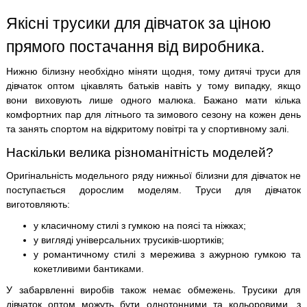
Якісні трусики для дівчаток за ціною
прямого постачання від виробника.
Нижню білизну необхідно міняти щодня, тому дитячі труси для
дівчаток оптом цікавлять батьків навіть у тому випадку, якщо
вони виховують лише одного малюка. Бажано мати кілька
комфортних пар для літнього та зимового сезону на кожен день
та занять спортом на відкритому повітрі та у спортивному залі.
Наскільки велика різноманітність моделей?
Оригінальність модельного ряду нижньої білизни для дівчаток не
поступається дорослим моделям. Труси для дівчаток
виготовляють:
у класичному стилі з гумкою на поясі та ніжках;
у вигляді універсальних трусиків-шортиків;
у романтичному стилі з мережива з ажурною гумкою та
кокетливими бантиками.
У забарвленні виробів також немає обмежень. Трусики для
дівчаток оптом можуть бути однотонними та кольоровими, з