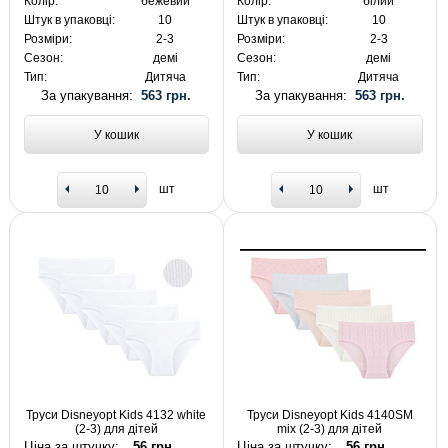
Колір:
бежевий
Колір:
білий
Штук в упаковці:
10
Штук в упаковці:
10
Розміри:
2-3
Розміри:
2-3
Сезон:
демі
Сезон:
демі
Тип:
Дитяча
Тип:
Дитяча
За упакування:
563 грн.
За упакування:
563 грн.
У кошик
У кошик
шт
шт
Труси Disneyopt Kids 4132 white
Труси Disneyopt Kids 4140SM
(2-3) для дітей
mix (2-3) для дітей
Ціна за штучку:
56 грн.
Ціна за штучку:
56 грн.