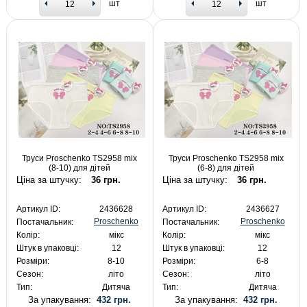
шт
шт
Труси Proschenko TS2958 mix
Труси Proschenko TS2958 mix
(8-10) для дітей
(6-8) для дітей
Ціна за штучку:
36 грн.
Ціна за штучку:
36 грн.
Артикул ID:
2436628
Артикул ID:
2436627
Proschenko
Proschenko
Постачальник:
Постачальник:
Колір:
мікс
Колір:
мікс
Штук в упаковці:
12
Штук в упаковці:
12
Розміри:
8-10
Розміри:
6-8
Сезон:
літо
Сезон:
літо
Тип:
Дитяча
Тип:
Дитяча
За упакування:
432 грн.
За упакування:
432 грн.