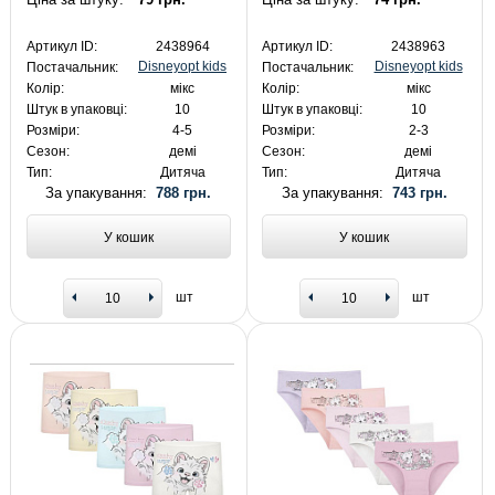
Артикул ID:
2438964
Артикул ID:
2438963
Disneyopt kids
Disneyopt kids
Постачальник:
Постачальник:
Колір:
мікс
Колір:
мікс
Штук в упаковці:
10
Штук в упаковці:
10
Розміри:
4-5
Розміри:
2-3
Сезон:
демі
Сезон:
демі
Тип:
Дитяча
Тип:
Дитяча
За упакування:
788 грн.
За упакування:
743 грн.
У кошик
У кошик
шт
шт