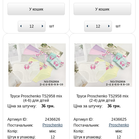
У кошик
У кошик
шт
шт
Труси Proschenko TS2958 mix
Труси Proschenko TS2958 mix
(4-6) для дітей
(2-4) для дітей
Ціна за штучку:
36 грн.
Ціна за штучку:
36 грн.
Артикул ID:
2436626
Артикул ID:
2436625
Proschenko
Proschenko
Постачальник:
Постачальник:
Колір:
мікс
Колір:
мікс
Штук в упаковці:
12
Штук в упаковці:
12