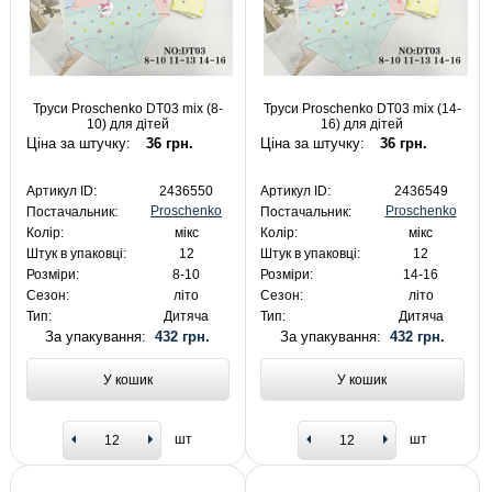
Труси Proschenko DT03 mix (8-
Труси Proschenko DT03 mix (14-
10) для дітей
16) для дітей
Ціна за штучку:
36 грн.
Ціна за штучку:
36 грн.
Артикул ID:
2436550
Артикул ID:
2436549
Proschenko
Proschenko
Постачальник:
Постачальник:
Колір:
мікс
Колір:
мікс
Штук в упаковці:
12
Штук в упаковці:
12
Розміри:
8-10
Розміри:
14-16
Сезон:
літо
Сезон:
літо
Тип:
Дитяча
Тип:
Дитяча
За упакування:
432 грн.
За упакування:
432 грн.
У кошик
У кошик
шт
шт