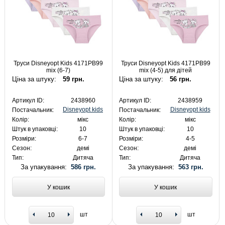
Труси Disneyopt Kids 4171PB99
Труси Disneyopt Kids 4171PB99
mix (6-7)
mix (4-5) для дітей
Ціна за штуку:
59 грн.
Ціна за штуку:
56 грн.
Артикул ID:
2438960
Артикул ID:
2438959
Disneyopt kids
Disneyopt kids
Постачальник:
Постачальник:
Колір:
мікс
Колір:
мікс
Штук в упаковці:
10
Штук в упаковці:
10
Розміри:
6-7
Розміри:
4-5
Сезон:
демі
Сезон:
демі
Тип:
Дитяча
Тип:
Дитяча
За упакування:
586 грн.
За упакування:
563 грн.
У кошик
У кошик
шт
шт