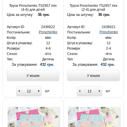
Труси Proschenko TS2957 mix
Труси Proschenko TS2957 mix
(4-6) для дітей
(2-4) для дітей
Ціна за штучку:
36 грн.
Ціна за штучку:
36 грн.
Артикул ID:
2436622
Артикул ID:
2436621
Proschenko
Proschenko
Постачальник:
Постачальник:
Колір:
мікс
Колір:
мікс
Штук в упаковці:
12
Штук в упаковці:
12
Розміри:
4-6
Розміри:
2-4
Сезон:
літо
Сезон:
літо
Тип:
Дитяча
Тип:
Дитяча
За упакування:
432 грн.
За упакування:
432 грн.
У кошик
У кошик
шт
шт