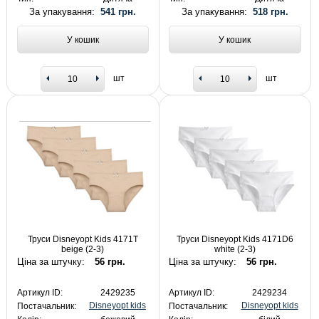
За упакування:
541 грн.
За упакування:
518 грн.
У кошик
У кошик
шт
шт
Труси Disneyopt Kids 4171T
Труси Disneyopt Kids 4171D6
beige (2-3)
white (2-3)
Ціна за штучку:
56 грн.
Ціна за штучку:
56 грн.
Артикул ID:
2429235
Артикул ID:
2429234
Disneyopt kids
Disneyopt kids
Постачальник:
Постачальник: