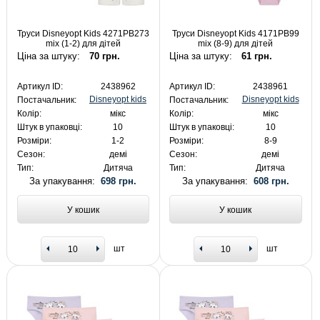
Труси Disneyopt Kids 4271PB273
Труси Disneyopt Kids 4171PB99
mix (1-2) для дітей
mix (8-9) для дітей
Ціна за штуку:
70 грн.
Ціна за штуку:
61 грн.
Артикул ID:
2438962
Артикул ID:
2438961
Disneyopt kids
Disneyopt kids
Постачальник:
Постачальник:
Колір:
мікс
Колір:
мікс
Штук в упаковці:
10
Штук в упаковці:
10
Розміри:
1-2
Розміри:
8-9
Сезон:
демі
Сезон:
демі
Тип:
Дитяча
Тип:
Дитяча
За упакування:
698 грн.
За упакування:
608 грн.
У кошик
У кошик
шт
шт