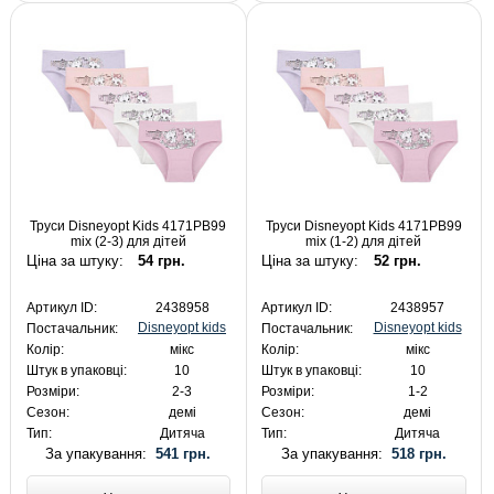
Труси Disneyopt Kids 4171PB99
Труси Disneyopt Kids 4171PB99
mix (2-3) для дітей
mix (1-2) для дітей
Ціна за штуку:
54 грн.
Ціна за штуку:
52 грн.
Артикул ID:
2438958
Артикул ID:
2438957
Disneyopt kids
Disneyopt kids
Постачальник:
Постачальник:
Колір:
мікс
Колір:
мікс
Штук в упаковці:
10
Штук в упаковці:
10
Розміри:
2-3
Розміри:
1-2
Сезон:
демі
Сезон:
демі
Тип:
Дитяча
Тип:
Дитяча
За упакування:
541 грн.
За упакування:
518 грн.