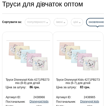
Труси для дівчаток оптом
Сортувати за:
популярності
імені
ціні
оновленню
Труси Disneyopt Kids 4271PB273
Труси Disneyopt Kids 4271PB273
mix (8-9) для дітей
mix (6-7) для дітей
Ціна за штуку:
86 грн.
Ціна за штуку:
83 грн.
Артикул ID:
2438966
Артикул ID:
2438965
Disneyopt kids
Disneyopt kids
Постачальник:
Постачальник: