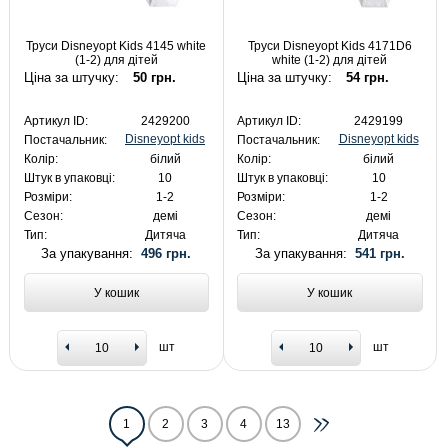
Труси Disneyopt Kids 4145 white
Труси Disneyopt Kids 4171D6
(1-2) для дітей
white (1-2) для дітей
Ціна за штучку:
50 грн.
Ціна за штучку:
54 грн.
Артикул ID:
2429200
Артикул ID:
2429199
Disneyopt kids
Disneyopt kids
Постачальник:
Постачальник:
Колір:
білий
Колір:
білий
Штук в упаковці:
10
Штук в упаковці:
10
Розміри:
1-2
Розміри:
1-2
Сезон:
демі
Сезон:
демі
Тип:
Дитяча
Тип:
Дитяча
За упакування:
496 грн.
За упакування:
541 грн.
У кошик
У кошик
шт
шт
1
2
3
4
13