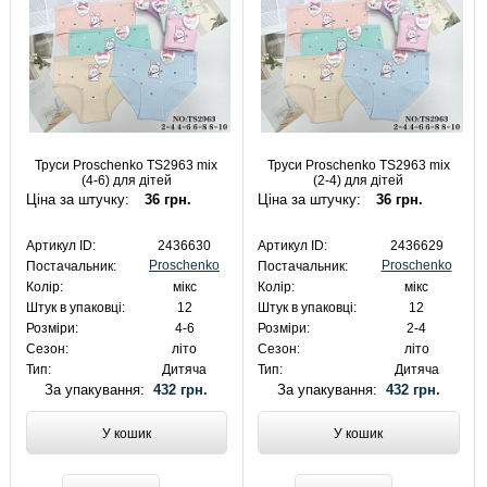
Труси Proschenko TS2963 mix
Труси Proschenko TS2963 mix
(4-6) для дітей
(2-4) для дітей
Ціна за штучку:
36 грн.
Ціна за штучку:
36 грн.
Артикул ID:
2436630
Артикул ID:
2436629
Proschenko
Proschenko
Постачальник:
Постачальник:
Колір:
мікс
Колір:
мікс
Штук в упаковці:
12
Штук в упаковці:
12
Розміри:
4-6
Розміри:
2-4
Сезон:
літо
Сезон:
літо
Тип:
Дитяча
Тип:
Дитяча
За упакування:
432 грн.
За упакування:
432 грн.
У кошик
У кошик