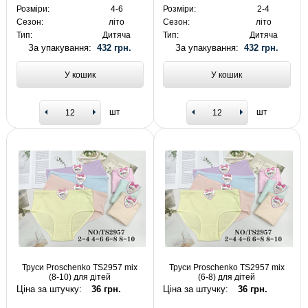
Розміри:
4-6
Розміри:
2-4
Сезон:
літо
Сезон:
літо
Тип:
Дитяча
Тип:
Дитяча
За упакування:
432 грн.
За упакування:
432 грн.
У кошик
У кошик
шт
шт
Труси Proschenko TS2957 mix
Труси Proschenko TS2957 mix
(8-10) для дітей
(6-8) для дітей
Ціна за штучку:
36 грн.
Ціна за штучку:
36 грн.