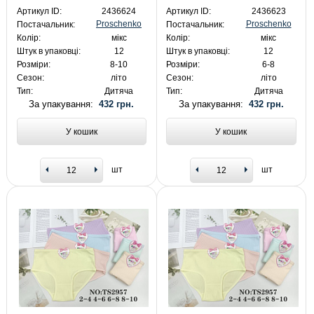
Артикул ID:
2436624
Артикул ID:
2436623
Proschenko
Proschenko
Постачальник:
Постачальник:
Колір:
мікс
Колір:
мікс
Штук в упаковці:
12
Штук в упаковці:
12
Розміри:
8-10
Розміри:
6-8
Сезон:
літо
Сезон:
літо
Тип:
Дитяча
Тип:
Дитяча
За упакування:
432 грн.
За упакування:
432 грн.
У кошик
У кошик
шт
шт