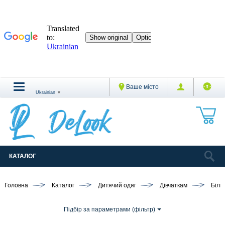
Ваше місто
Ukrainian
▼
КАТАЛОГ
Головна
Каталог
Дитячий одяг
Дівчаткам
Біли
Підбір за параметрами (фільтр)