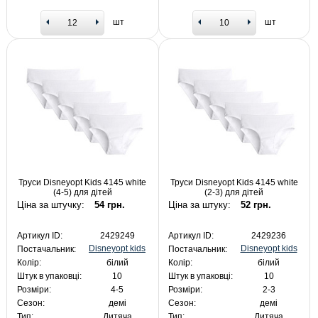
шт
шт
Труси Disneyopt Kids 4145 white
Труси Disneyopt Kids 4145 white
(4-5) для дітей
(2-3) для дітей
Ціна за штучку:
54 грн.
Ціна за штуку:
52 грн.
Артикул ID:
2429249
Артикул ID:
2429236
Disneyopt kids
Disneyopt kids
Постачальник:
Постачальник:
Колір:
білий
Колір:
білий
Штук в упаковці:
10
Штук в упаковці:
10
Розміри:
4-5
Розміри:
2-3
Сезон:
демі
Сезон:
демі
Тип:
Дитяча
Тип:
Дитяча