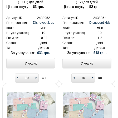
(10-11) для дітей
(1-2) для дітей
Ціна за штуку:
63 грн.
Ціна за штуку:
52 грн.
Артикул ID:
2438952
Артикул ID:
2438951
Disneyopt kids
Disneyopt kids
Постачальник:
Постачальник:
Колір:
мікс
Колір:
мікс
Штук в упаковці:
10
Штук в упаковці:
10
Розміри:
10-11
Розміри:
1-2
Сезон:
демі
Сезон:
демі
Тип:
Дитяча
Тип:
Дитяча
За упакування:
631 грн.
За упакування:
518 грн.
У кошик
У кошик
шт
шт