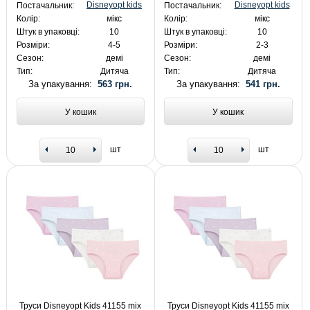
Disneyopt kids
Disneyopt kids
Постачальник:
Постачальник:
Колір:
мікс
Колір:
мікс
Штук в упаковці:
10
Штук в упаковці:
10
Розміри:
4-5
Розміри:
2-3
Сезон:
демі
Сезон:
демі
Тип:
Дитяча
Тип:
Дитяча
За упакування:
563 грн.
За упакування:
541 грн.
У кошик
У кошик
шт
шт
Труси Disneyopt Kids 41155 mix
Труси Disneyopt Kids 41155 mix