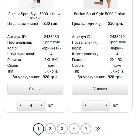
Лосіни Sport Style 5000-1 brown
Лосіни Sport Style 5000-1 black
жіночі
Ціна за одиницю:
230 грн.
Ціна за одиницю:
230 грн.
Артикул ID:
2438480
Артикул ID:
2438479
Sport style
Sport style
Постачальник:
Постачальник:
Колір:
коричневий
Колір:
чорний
Штук в упаковці:
4
Штук в упаковці:
4
Розміри:
2XL-5XL
Розміри:
2XL-5XL
Сезон:
демі
Сезон:
демі
Тип:
Жіноча
Тип:
Жіноча
За упакування:
920 грн.
За упакування:
920 грн.
У кошик
У кошик
шт
шт
1
2
3
4
9