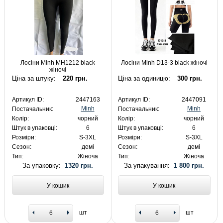
Лосіни Minh MH1212 black
Лосіни Minh D13-3 black жіночі
жіночі
Ціна за штуку:
220 грн.
Ціна за одиницю:
300 грн.
Артикул ID:
2447163
Артикул ID:
2447091
Minh
Minh
Постачальник:
Постачальник:
Колір:
чорний
Колір:
чорний
Штук в упаковці:
6
Штук в упаковці:
6
Розміри:
S-3XL
Розміри:
S-3XL
Сезон:
демі
Сезон:
демі
Тип:
Жіноча
Тип:
Жіноча
За упаковку:
1320 грн.
За упакування:
1 800 грн.
У кошик
У кошик
шт
шт