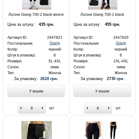
Лосіни Giang 700-2 black жіночі
Лосіни Giang 700-1 black
Ціна за штуку:
435 грн.
Ціна за штуку:
455 грн.
Артикул ID:
2447821
Артикул ID:
2447820
Giang
Giang
Постачальник:
Постачальник:
Колір:
чорний
Колір:
чорний
Штук в упаковці:
6
Штук в упаковці:
6
Розміри:
XL-4XL
Розміри:
2XL-4XL
Сезон:
зима
Сезон:
зима
Тип:
Жіноча
Тип:
Жіноча
За упаковку:
2610 грн.
За упаковку:
2730 грн.
У кошик
У кошик
шт
шт