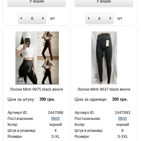
У кошик
У кошик
шт
шт
Лосіни Minh 9975 black жіночі
Лосіни Minh 9637 black жіночі
Ціна за штуку:
390 грн.
Ціна за одиницю:
300 грн.
Артикул ID:
2447088
Артикул ID:
2447083
Minh
Minh
Постачальник:
Постачальник:
Колір:
чорний
Колір:
чорний
Штук в упаковці:
4
Штук в упаковці:
6
Розміри:
S-XL
Розміри:
S-3XL