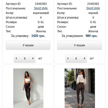
Артикул ID:
2446383
Артикул ID:
2446382
Sport style
Sport style
Постачальник:
Постачальник:
Колір:
коричневий
Колір:
чорний
Штук в упаковці:
4
Штук в упаковці:
4
Розміри:
S-XL
Розміри:
S-XL
Сезон:
демі
Сезон:
демі
Тип:
Жіноча
Тип:
Жіноча
За упаковку:
1420 грн.
За упакування:
980 грн.
У кошик
У кошик
шт
шт