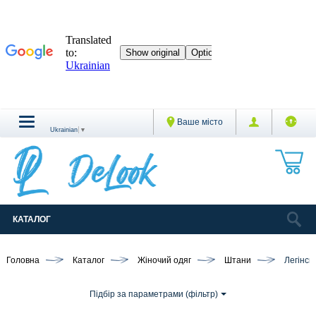
Ваше місто
Ukrainian
▼
КАТАЛОГ
Головна
Каталог
Жіночий одяг
Штани
Легінси
Підбір за параметрами (фільтр)