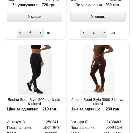
За упакування:
720 грн.
За упакування:
960 грн.
У кошик
У кошик
шт
шт
Лосіни Sport Style 500 black-old-
Лосіни Sport Style 5000-3 brown
6 жіночі
жіночі
Ціна за одиницю:
210 грн.
Ціна за одиницю:
230 грн.
Артикул ID:
1250341
Артикул ID:
2438483
Sport style
Sport style
Постачальник:
Постачальник: