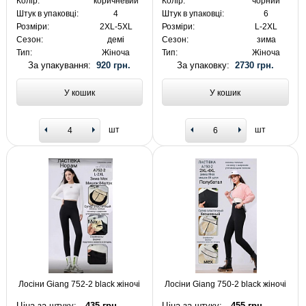
Колір:
коричневий
Колір:
чорний
Штук в упаковці:
4
Штук в упаковці:
6
Розміри:
2XL-5XL
Розміри:
L-2XL
Сезон:
демі
Сезон:
зима
Тип:
Жіноча
Тип:
Жіноча
За упакування:
920 грн.
За упаковку:
2730 грн.
У кошик
У кошик
шт
шт
Лосіни Giang 752-2 black жіночі
Лосіни Giang 750-2 black жіночі
Ціна за штуку:
435 грн.
Ціна за штуку:
455 грн.