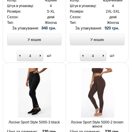
Колір:
чорний
Колір:
коричневий
Штук в упаковці:
4
Штук в упаковці:
4
Розміри:
S-XL
Розміри:
2XL-5XL
Сезон:
демі
Сезон:
демі
Тип:
Жіноча
Тип:
Жіноча
За упакування:
840 грн.
За упакування:
920 грн.
У кошик
У кошик
шт
шт
Лосіни Sport Style 5000-3 black
Лосіни Sport Style 5000-2 brown
жіночі
Ціна за одиницю:
230 грн.
Ціна за одиницю:
230 грн.