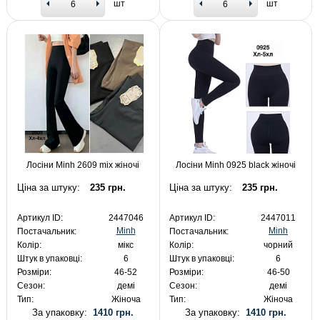
шт
шт
Лосіни Minh 2609 mix жіночі
Лосіни Minh 0925 black жіночі
Ціна за штуку:
235 грн.
Ціна за штуку:
235 грн.
Артикул ID:
2447046
Артикул ID:
2447011
Minh
Minh
Постачальник:
Постачальник:
Колір:
мікс
Колір:
чорний
Штук в упаковці:
6
Штук в упаковці:
6
Розміри:
46-52
Розміри:
46-50
Сезон:
демі
Сезон:
демі
Тип:
Жіноча
Тип:
Жіноча
За упаковку:
1410 грн.
За упаковку:
1410 грн.