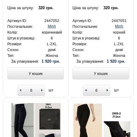
Ціна за штуку:
320 грн.
Ціна за штуку:
320 грн.
Артикул ID:
2447052
Артикул ID:
2447051
Minh
Minh
Постачальник:
Постачальник:
Колір:
коричневий
Колір:
чорний
Штук в упаковці:
6
Штук в упаковці:
6
Розміри:
L-2XL
Розміри:
L-2XL
Сезон:
демі
Сезон:
демі
Тип:
Жіноча
Тип:
Жіноча
За упакування:
1 920 грн.
За упакування:
1 920 грн.
У кошик
У кошик
шт
шт