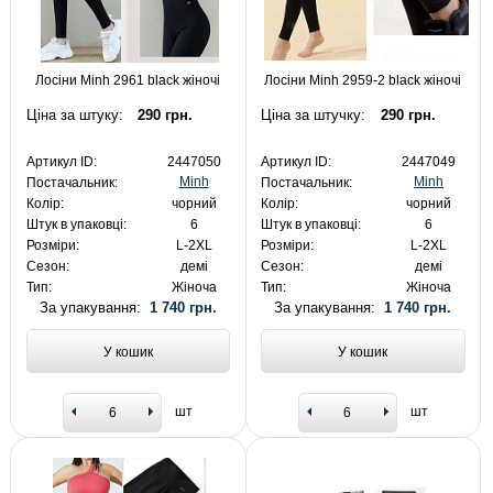
Лосіни Minh 2961 black жіночі
Лосіни Minh 2959-2 black жіночі
Ціна за штуку:
290 грн.
Ціна за штучку:
290 грн.
Артикул ID:
2447050
Артикул ID:
2447049
Minh
Minh
Постачальник:
Постачальник:
Колір:
чорний
Колір:
чорний
Штук в упаковці:
6
Штук в упаковці:
6
Розміри:
L-2XL
Розміри:
L-2XL
Сезон:
демі
Сезон:
демі
Тип:
Жіноча
Тип:
Жіноча
За упакування:
1 740 грн.
За упакування:
1 740 грн.
У кошик
У кошик
шт
шт