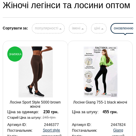
Жіночі легінси та лосини оптом
Сортувати за:
популярності
імені
ціні
оновленню
ЗНИЖКА
Лосіни Sport Style 5000 brown
Лосіни Giang 755-1 black жіночі
жіночі
Ціна за одиницю:
230 грн.
Ціна за штуку:
455 грн.
245 грн.
Старий Ціна за штуку:
Артикул ID:
2446377
Артикул ID:
2447824
Sport style
Giang
Постачальник:
Постачальник: