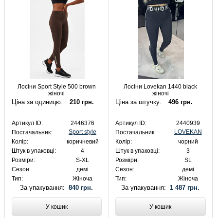
Лосіни Sport Style 500 brown
Лосіни Lovekan 1440 black
жіночі
жіночі
Ціна за одиницю:
210 грн.
Ціна за штучку:
496 грн.
Артикул ID:
2446376
Артикул ID:
2440939
Sport style
LOVEKAN
Постачальник:
Постачальник:
Колір:
коричневий
Колір:
чорний
Штук в упаковці:
4
Штук в упаковці:
3
Розміри:
S-XL
Розміри:
SL
Сезон:
демі
Сезон:
демі
Тип:
Жіноча
Тип:
Жіноча
За упакування:
840 грн.
За упакування:
1 487 грн.
У кошик
У кошик