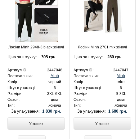
Лосіни Minh 2948-3 black жіночі
Лосіни Minh 2701 mix жіночі
Ціна за штучку:
305 грн.
Ціна за штучку:
280 грн.
Артикул ID:
2447048
Артикул ID:
2447047
Minh
Minh
Постачальник:
Постачальник:
Колір:
чорний
Колір:
мікс
Штук в упаковці:
6
Штук в упаковці:
6
Розміри:
3XL-6XL
Розміри:
S-3XL
Сезон:
демі
Сезон:
демі
Тип:
Жіноча
Тип:
Жіноча
За упакування:
1 830 грн.
За упакування:
1 680 грн.
У кошик
У кошик