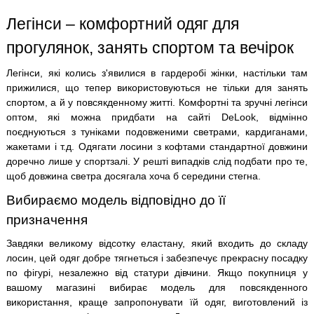
Легінси – комфортний одяг для
прогулянок, занять спортом та вечірок
Легінси, які колись з'явилися в гардеробі жінки, настільки там
прижилися, що тепер використовуються не тільки для занять
спортом, а й у повсякденному житті. Комфортні та зручні легінси
оптом, які можна придбати на сайті DeLook, відмінно
поєднуються з туніками подовженими светрами, кардиганами,
жакетами і т.д. Одягати лосини з кофтами стандартної довжини
доречно лише у спортзалі. У решті випадків слід подбати про те,
щоб довжина светра досягала хоча б середини стегна.
Вибираємо модель відповідно до її
призначення
Завдяки великому відсотку еластану, який входить до складу
лосин, цей одяг добре тягнеться і забезпечує прекрасну посадку
по фігурі, незалежно від статури дівчини. Якщо покупниця у
вашому магазині вибирає модель для повсякденного
використання, краще запропонувати їй одяг, виготовлений із