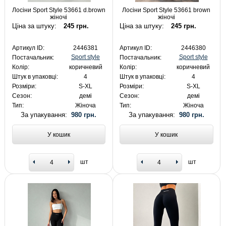
Лосіни Sport Style 53661 d.brown
Лосіни Sport Style 53661 brown
жіночі
жіночі
Ціна за штуку:
245 грн.
Ціна за штуку:
245 грн.
Артикул ID:
2446381
Артикул ID:
2446380
Sport style
Sport style
Постачальник:
Постачальник:
Колір:
коричневий
Колір:
коричневий
Штук в упаковці:
4
Штук в упаковці:
4
Розміри:
S-XL
Розміри:
S-XL
Сезон:
демі
Сезон:
демі
Тип:
Жіноча
Тип:
Жіноча
За упакування:
980 грн.
За упакування:
980 грн.
У кошик
У кошик
шт
шт