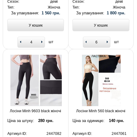
Сезон:
демі
Сезон:
демі
Тип:
Жіноча
Тип:
Жіноча
За упакування:
1 560 грн.
За упакування:
1 800 грн.
У кошик
У кошик
шт
шт
Лосіни Minh 9603 black жіночі
Лосіни Minh 560 black жіночі
Ціна за штуку:
280 грн.
Ціна за одиницю:
140 грн.
Артикул ID:
2447082
Артикул ID:
2447061