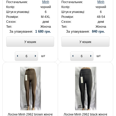
Minh
Minh
Постачальник:
Постачальник:
Колір:
чорний
Колір:
чорний
Штук в упаковці:
6
Штук в упаковці:
6
Розміри:
M-4XL
Розміри:
48-54
Сезон:
демі
Сезон:
демі
Тип:
Жіноча
Тип:
Жіноча
За упакування:
1 680 грн.
За упакування:
840 грн.
У кошик
У кошик
шт
шт
Лосіни Minh 2962 brown жіночі
Лосіни Minh 2962 black жіночі