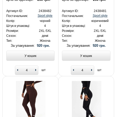
Артикул ID:
2438482
Артикул ID:
2438481
Sport style
Sport style
Постачальник:
Постачальник:
Колір:
чорний
Колір:
коричневий
Штук в упаковці:
4
Штук в упаковці:
4
Розміри:
2XL-5XL
Розміри:
2XL-5XL
Сезон:
демі
Сезон:
демі
Тип:
Жіноча
Тип:
Жіноча
За упакування:
920 грн.
За упакування:
920 грн.
У кошик
У кошик
шт
шт