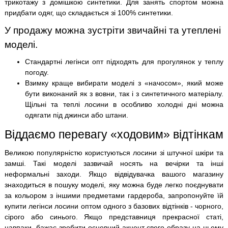
трикотажу з домішкою синтетики. Для занять спортом можна
придбати одяг, що складається зі 100% синтетики.
У продажу можна зустріти звичайні та утеплені
моделі.
Стандартні легінси опт підходять для прогулянок у теплу
погоду.
Взимку краще вибирати моделі з «начосом», який може
бути виконаний як з вовни, так і з синтетичного матеріалу.
Щільні та теплі лосини в особливо холодні дні можна
одягати під джинси або штани.
Віддаємо перевагу «ходовим» відтінкам
Великою популярністю користуються лосини зі штучної шкіри та
замші. Такі моделі зазвичай носять на вечірки та інші
неформальні заходи. Якщо відвідувачка вашого магазину
знаходиться в пошуку моделі, яку можна буде легко поєднувати
за кольором з іншими предметами гардероба, запропонуйте їй
купити легінси лосини оптом одного з базових відтінків - чорного,
сірого або синього. Якщо представниця прекрасної статі,
навпаки, бажає зробити основний акцент свого образу на цьому