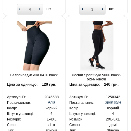
шт
шт
Велосипедки Alia 0410 black
Лосіни Sport Style 5000 black-
old-6 жіночі
Ціна за одиницю:
120 грн.
Ціна за одиницю:
240 грн.
Артикул ID:
2045588
Артикул ID:
1250342
Алія
Sport style
Постачальник:
Постачальник:
Колір:
чорний
Колір:
чорний
Штук в упаковці:
6
Штук в упаковці:
4
Розміри:
L-4XL
Розміри:
2XL-5XL
Сезон:
літо
Сезон:
демі
Тип:
Жіноча
Тип:
Жіноча