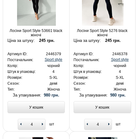
Лосіни Sport Style 53661 black
Лосіни Sport Style 5276 black
жіночі
жіночі
Ціна за штуку:
245 грн.
Ціна за штуку:
245 грн.
Артикул ID:
2446379
Артикул ID:
2446378
Sport style
Sport style
Постачальник:
Постачальник:
Колір:
чорний
Колір:
чорний
Штук в упаковці:
4
Штук в упаковці:
4
Розміри:
S-XL
Розміри:
S-XL
Сезон:
демі
Сезон:
демі
Тип:
Жіноча
Тип:
Жіноча
За упакування:
980 грн.
За упакування:
980 грн.
У кошик
У кошик
шт
шт