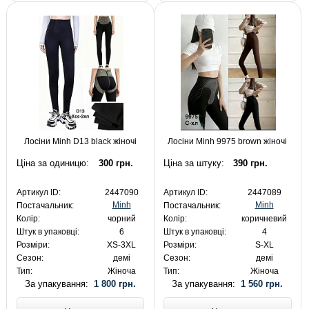
Лосіни Minh D13 black жіночі
Лосіни Minh 9975 brown жіночі
Ціна за одиницю:
300 грн.
Ціна за штуку:
390 грн.
Артикул ID:
2447090
Артикул ID:
2447089
Minh
Minh
Постачальник:
Постачальник:
Колір:
чорний
Колір:
коричневий
Штук в упаковці:
6
Штук в упаковці:
4
Розміри:
XS-3XL
Розміри:
S-XL
Сезон:
демі
Сезон:
демі
Тип:
Жіноча
Тип:
Жіноча
За упакування:
1 800 грн.
За упакування:
1 560 грн.