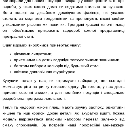
Ми зібрали для наших покупців найкращі у своїй ціновій категорії
вироби, у яких кожна дама виглядатиме стильно та сучасно.
Вони пошиті за дизайном досвідчених фахівців, які уважно
стежать за модними тенденціями та пропонують цікаві своїми
унікальними рішеннями новинки. Трендові красиві жіночі плащі
опт обов'язково прикрасять гардероб кожної представниці
прекрасної статі.
Одяг відомих виробників привертає увагу:
цікавими силуетами;
приємними на дотик водовідштовхувальними тканинами;
багатим вибором кольорів під будь-який стиль;
якісною довговічною фурнітурою.
Купуючи товар у нас, ви отримуєте найкраще, що сьогодні
можна зустріти на ринку готового одягу. До того ж, у нас діють
приємні сезонні знижки, а для постійних покупців і спеціально
розроблена програма лояльності.
Теплі та недорогі жіночі плащі мають зручну застібку, різнотипні
кишені та інші корисні дрібні деталі, які акуратно вшиті. Кожна
модель відрізняється власним набором переваг, залежно від
смаку споживачів. За потреби наші професійні менеджери