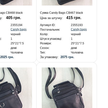
ags CB468 black
Сумка Candy Bags CB467 black
405 грн.
415 грн.
ку:
Ціна за штучку:
2355194
Артикул ID:
2355193
Candy bags
Candy bags
Постачальник:
чорний
Колір:
чорний
і:
1
Штук в упаковці:
1
25*21*7.5
Розміри:
25*21*7.5
демі
Сезон:
демі
Чоловіча
Тип:
Чоловіча
:
2025 грн.
За упаковку:
2075 грн.