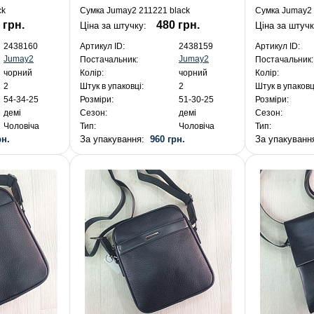
ck
Сумка Jumay2 211221 black
Сумка Jumay2 
 грн.
480 грн.
Ціна за штучку:
Ціна за штуч
2438160
Артикул ID:
2438159
Артикул ID:
Jumay2
Jumay2
Постачальник:
Постачальник:
чорний
Колір:
чорний
Колір:
2
Штук в упаковці:
2
Штук в упаковц
54-34-25
Розміри:
51-30-25
Розміри:
демі
Сезон:
демі
Сезон:
Чоловіча
Тип:
Чоловіча
Тип:
рн.
За упакування:
960 грн.
За упакуван