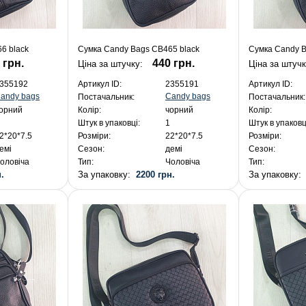
6 black
Сумка Candy Bags CB465 black
Сумка Candy B
 грн.
440 грн.
Ціна за штучку:
Ціна за штуч
355192
Артикул ID:
2355191
Артикул ID:
andy bags
Candy bags
Постачальник:
Постачальник:
орний
Колір:
чорний
Колір:
Штук в упаковці:
1
Штук в упаковц
2*20*7.5
Розміри:
22*20*7.5
Розміри:
емі
Сезон:
демі
Сезон:
оловіча
Тип:
Чоловіча
Тип:
.
За упаковку:
2200 грн.
За упаковку