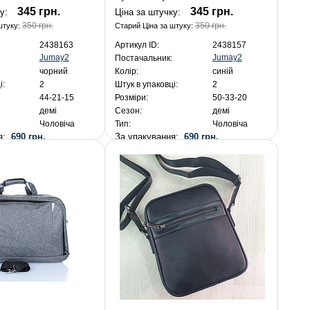
345 грн.
345 грн.
ку:
Ціна за штучку:
350 грн.
350 грн.
штуку:
Старий Ціна за штуку:
2438163
Артикул ID:
2438157
Jumay2
Jumay2
Постачальник:
чорний
Колір:
синій
і:
2
Штук в упаковці:
2
44-21-15
Розміри:
50-33-20
демі
Сезон:
демі
Чоловіча
Тип:
Чоловіча
ня:
690 грн.
За упакування:
690 грн.