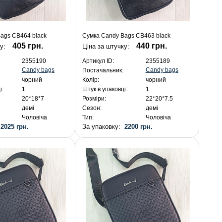
ags CB464 black
Сумка Candy Bags CB463 black
405 грн.
440 грн.
ку:
Ціна за штучку:
2355190
Артикул ID:
2355189
Candy bags
Candy bags
Постачальник:
чорний
Колір:
чорний
і:
1
Штук в упаковці:
1
20*18*7
Розміри:
22*20*7.5
демі
Сезон:
демі
Чоловіча
Тип:
Чоловіча
:
2025 грн.
За упаковку:
2200 грн.