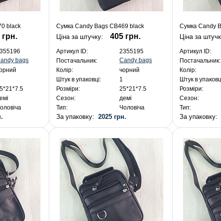
0 black
Сумка Candy Bags CB469 black
Сумка Candy B
 грн.
405 грн.
Ціна за штучку:
Ціна за штуч
355196
Артикул ID:
2355195
Артикул ID:
andy bags
Candy bags
Постачальник:
Постачальник:
орний
Колір:
чорний
Колір:
Штук в упаковці:
1
Штук в упаковц
5*21*7.5
Розміри:
25*21*7.5
Розміри:
емі
Сезон:
демі
Сезон:
оловіча
Тип:
Чоловіча
Тип:
.
За упаковку:
2025 грн.
За упаковку