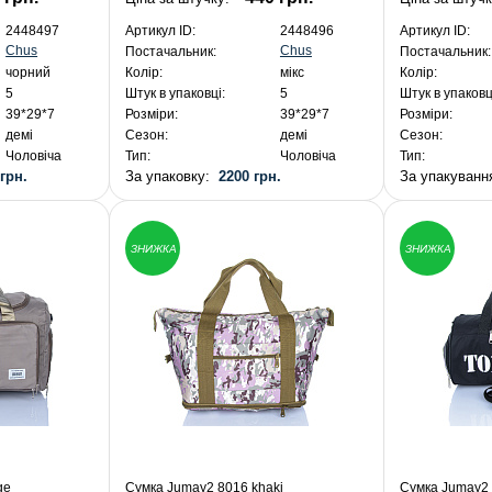
2448497
Артикул ID:
2448496
Артикул ID:
Chus
Chus
Постачальник:
Постачальник:
чорний
Колір:
мікс
Колір:
5
Штук в упаковці:
5
Штук в упаковц
39*29*7
Розміри:
39*29*7
Розміри:
демі
Сезон:
демі
Сезон:
Чоловіча
Тип:
Чоловіча
Тип:
 грн.
За упаковку:
2200 грн.
За упакуван
ЗНИЖКА
ЗНИЖКА
ge
Сумка Jumay2 8016 khaki
Сумка Jumay2 