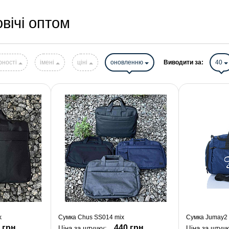
вічі оптом
рності
імені
ціні
оновленню
Виводити за:
40
k
Сумка Chus SS014 mix
Сумка Jumay2 
 грн.
440 грн.
Ціна за штучку:
Ціна за штуч