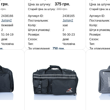
 грн.
375 грн.
Ціна за штучку:
Ціна за штуч
 грн.
380 грн.
Старий Ціна за штуку:
Старий Ціна за 
2438166
Артикул ID:
2438165
Артикул ID:
Jumay2
Jumay2
Постачальник:
Постачальник:
бежевий
Колір:
хакі
Колір:
2
Штук в упаковці:
2
Штук в упаковц
51-34-19
Розміри:
56-30-23
Розміри:
демі
Сезон:
демі
Сезон:
Чоловіча
Тип:
Чоловіча
Тип:
рн.
За упакування:
750 грн.
За упакуван