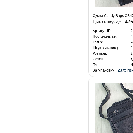
Сумка Candy Bags CB47
475
Ціна за штучку:
Артикул ID:
2
C
Постачальник:
Колір:
ч
Штук в упаковці:
1
Розміри:
2
Сезон:
д
Тип:
Ч
За упаковку:
2375 грн