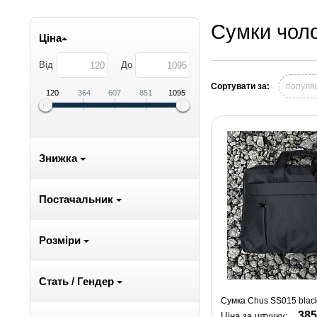
Сумки чоло
Ціна
Від
До
Сортувати за:
популя
120
364
607
851
1095
Знижка
Постачальник
Розміри
Стать / Гендер
Сумка Chus SS015 blac
385
Ціна за штучку: