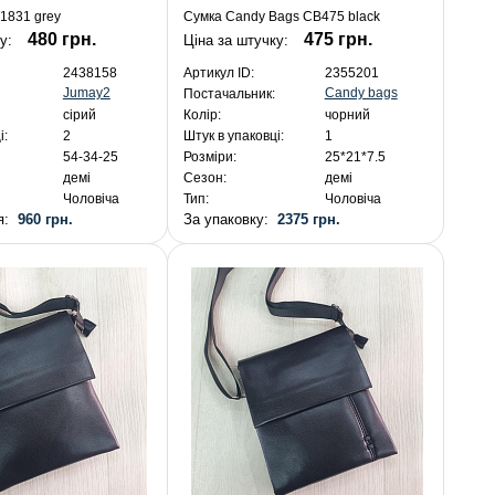
1831 grey
Сумка Candy Bags CB475 black
480 грн.
475 грн.
ку:
Ціна за штучку:
2438158
Артикул ID:
2355201
Jumay2
Candy bags
Постачальник:
сірий
Колір:
чорний
і:
2
Штук в упаковці:
1
54-34-25
Розміри:
25*21*7.5
демі
Сезон:
демі
Чоловіча
Тип:
Чоловіча
ня:
960 грн.
За упаковку:
2375 грн.