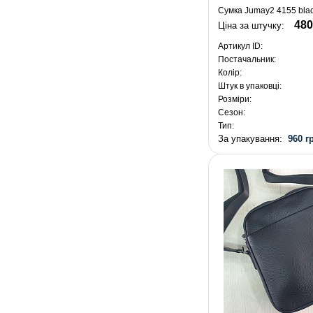
Сумка Jumay2 4155 bla
480
Ціна за штучку:
Артикул ID:
Постачальник:
Колір:
Штук в упаковці:
Розміри:
Сезон:
Тип:
За упакування:
960 г