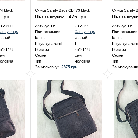
4 black
Сумка Candy Bags CB473 black
Сумка Candy B
 грн.
475 грн.
Ціна за штучку:
Ціна за штуч
355200
Артикул ID:
2355199
Артикул ID:
andy bags
Candy bags
Постачальник:
Постачальник:
орний
Колір:
чорний
Колір:
Штук в упаковці:
1
Штук в упаковц
5*21*7.5
Розміри:
25*21*7.5
Розміри:
емі
Сезон:
демі
Сезон:
оловіча
Тип:
Чоловіча
Тип:
.
За упаковку:
2375 грн.
За упакуван