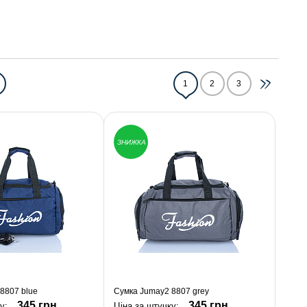
1
2
3
ЗНИЖКА
8807 blue
Сумка Jumay2 8807 grey
345 грн.
345 грн.
ку:
Ціна за штучку: