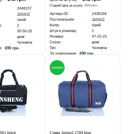
350 грн.
Старий Ціна за штуку:
2448157
Jumay2
Артикул ID:
2438169
Jumay2
Постачальник:
синій
Колір:
сірий
і:
2
Штук в упаковці:
2
30-50-20
Розміри:
47-25-25
демі
Сезон:
демі
Чоловіча
ня:
690 грн.
Тип:
Чоловіча
За упакування:
690 грн.
ЗНИЖКА
561 black
Сумка Jumay2 1789 blue