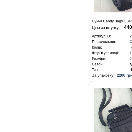
Сумка Candy Bags CB46
440
Ціна за штучку:
Артикул ID:
2
C
Постачальник:
Колір:
ч
Штук в упаковці:
1
Розміри:
2
Сезон:
д
Тип:
Ч
За упаковку:
2200 грн