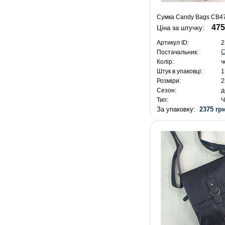
Сумка Candy Bags CB47
475
Ціна за штучку:
Артикул ID:
2
C
Постачальник:
Колір:
ч
Штук в упаковці:
1
Розміри:
2
Сезон:
д
Тип:
Ч
За упаковку:
2375 грн