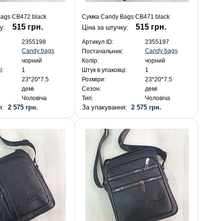
ags CB472 black
Сумка Candy Bags CB471 black
515 грн.
515 грн.
ку:
Ціна за штучку:
2355198
Артикул ID:
2355197
Candy bags
Candy bags
Постачальник:
чорний
Колір:
чорний
і:
1
Штук в упаковці:
1
23*20*7.5
Розміри:
23*20*7.5
демі
Сезон:
демі
Чоловіча
Тип:
Чоловіча
ня:
2 575 грн.
За упакування:
2 575 грн.