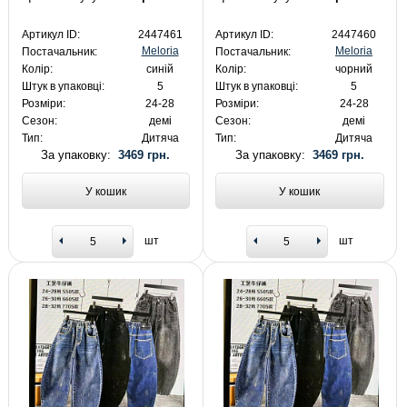
Артикул ID:
2447461
Артикул ID:
2447460
Meloria
Meloria
Постачальник:
Постачальник:
Колір:
синій
Колір:
чорний
Штук в упаковці:
5
Штук в упаковці:
5
Розміри:
24-28
Розміри:
24-28
Сезон:
демі
Сезон:
демі
Тип:
Дитяча
Тип:
Дитяча
За упаковку:
3469 грн.
За упаковку:
3469 грн.
У кошик
У кошик
шт
шт