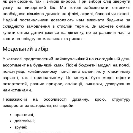
як демісезонні, так і зимові вироби. При виборі слід звернути
увагу на виворітний бік. Ми готові забезпечити оптовиків
необхідною кількістю джинсів на флісі, акрилі, бавовні чи віскозі.
Надійні постачальники дозволяють нам виконати будь-яке за
складністю замовлення в стислий термін. Ви можете онлайн
купити оптом дитячі джинси на дівчинку, не витрачаючи час та
кошти на поїздку по магазинах та ринках.
Модельний вибір
У каталозі представлений найактуальніший на сьогоднішній день
асортимент на будь-який смак. Якісні бюджетні моделі на поясі,
поясі-гумці, комбінованому поясі виготовлені як у класичному
варіанті, так і оригінальному. Це можуть бути модні ефекти
потертостей, рваних прикрас, аплікації, вишивки, декорування
намистинками.
Незважаючи на особливості дизайну, крою, структуру
використаних матеріалів, всі вироби:
практичні;
довговічні;
зручні;