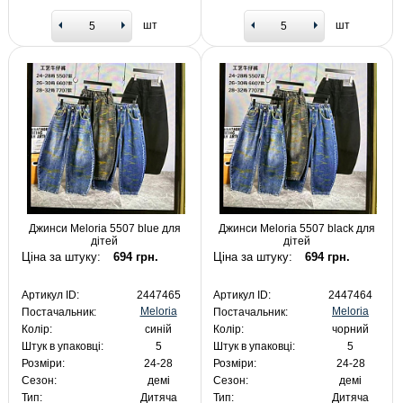
шт
шт
Джинси Meloria 5507 blue для
Джинси Meloria 5507 black для
дітей
дітей
Ціна за штуку:
694 грн.
Ціна за штуку:
694 грн.
Артикул ID:
2447465
Артикул ID:
2447464
Meloria
Meloria
Постачальник:
Постачальник:
Колір:
синій
Колір:
чорний
Штук в упаковці:
5
Штук в упаковці:
5
Розміри:
24-28
Розміри:
24-28
Сезон:
демі
Сезон:
демі
Тип:
Дитяча
Тип:
Дитяча