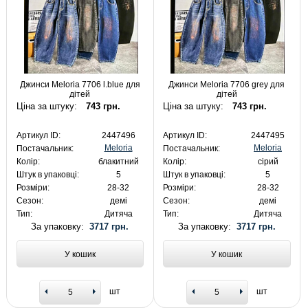
Джинси Meloria 7706 l.blue для
Джинси Meloria 7706 grey для
дітей
дітей
Ціна за штуку:
743 грн.
Ціна за штуку:
743 грн.
Артикул ID:
2447496
Артикул ID:
2447495
Meloria
Meloria
Постачальник:
Постачальник:
Колір:
блакитний
Колір:
сірий
Штук в упаковці:
5
Штук в упаковці:
5
Розміри:
28-32
Розміри:
28-32
Сезон:
демі
Сезон:
демі
Тип:
Дитяча
Тип:
Дитяча
За упаковку:
3717 грн.
За упаковку:
3717 грн.
У кошик
У кошик
шт
шт