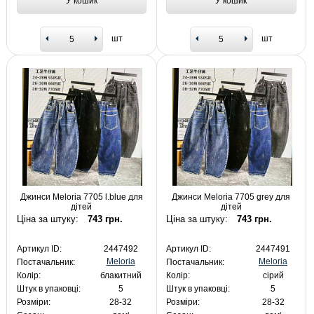
У кошик
У кошик
шт
шт
Джинси Meloria 7705 l.blue для
Джинси Meloria 7705 grey для
дітей
дітей
Ціна за штуку:
743 грн.
Ціна за штуку:
743 грн.
Артикул ID:
2447492
Артикул ID:
2447491
Meloria
Meloria
Постачальник:
Постачальник:
Колір:
блакитний
Колір:
сірий
Штук в упаковці:
5
Штук в упаковці:
5
Розміри:
28-32
Розміри:
28-32