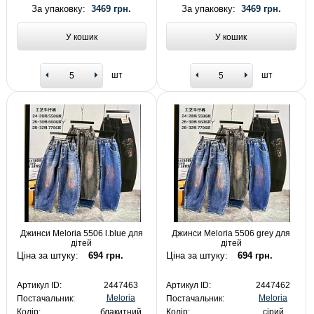
За упаковку:
3469 грн.
За упаковку:
3469 грн.
У кошик
У кошик
шт
шт
Джинси Meloria 5506 l.blue для
Джинси Meloria 5506 grey для
дітей
дітей
Ціна за штуку:
694 грн.
Ціна за штуку:
694 грн.
Артикул ID:
2447463
Артикул ID:
2447462
Meloria
Meloria
Постачальник:
Постачальник:
Колір:
блакитний
Колір:
сірий