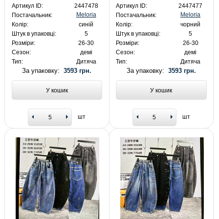
Артикул ID:
2447478
Артикул ID:
2447477
Meloria
Meloria
Постачальник:
Постачальник:
Колір:
синій
Колір:
чорний
Штук в упаковці:
5
Штук в упаковці:
5
Розміри:
26-30
Розміри:
26-30
Сезон:
демі
Сезон:
демі
Тип:
Дитяча
Тип:
Дитяча
За упаковку:
3593 грн.
За упаковку:
3593 грн.
У кошик
У кошик
шт
шт