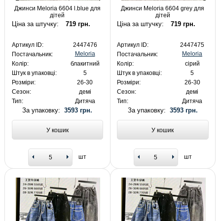
Джинси Meloria 6604 l.blue для
Джинси Meloria 6604 grey для
дітей
дітей
Ціна за штучку:
719 грн.
Ціна за штучку:
719 грн.
Артикул ID:
2447476
Артикул ID:
2447475
Meloria
Meloria
Постачальник:
Постачальник:
Колір:
блакитний
Колір:
сірий
Штук в упаковці:
5
Штук в упаковці:
5
Розміри:
26-30
Розміри:
26-30
Сезон:
демі
Сезон:
демі
Тип:
Дитяча
Тип:
Дитяча
За упаковку:
3593 грн.
За упаковку:
3593 грн.
У кошик
У кошик
шт
шт