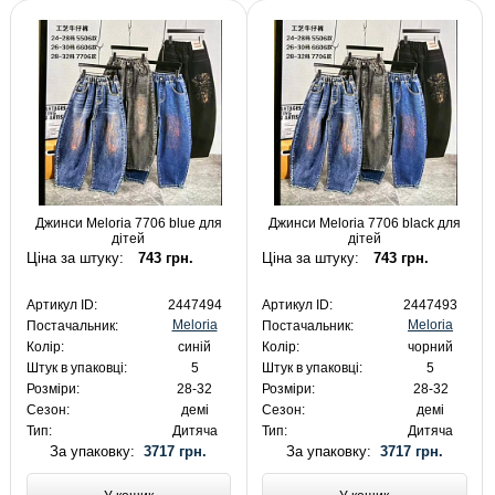
Джинси Meloria 7706 blue для
Джинси Meloria 7706 black для
дітей
дітей
Ціна за штуку:
743 грн.
Ціна за штуку:
743 грн.
Артикул ID:
2447494
Артикул ID:
2447493
Meloria
Meloria
Постачальник:
Постачальник:
Колір:
синій
Колір:
чорний
Штук в упаковці:
5
Штук в упаковці:
5
Розміри:
28-32
Розміри:
28-32
Сезон:
демі
Сезон:
демі
Тип:
Дитяча
Тип:
Дитяча
За упаковку:
3717 грн.
За упаковку:
3717 грн.