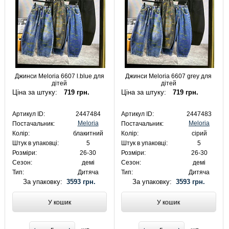
Джинси Meloria 6607 l.blue для
Джинси Meloria 6607 grey для
дітей
дітей
Ціна за штуку:
719 грн.
Ціна за штуку:
719 грн.
Артикул ID:
2447484
Артикул ID:
2447483
Meloria
Meloria
Постачальник:
Постачальник:
Колір:
блакитний
Колір:
сірий
Штук в упаковці:
5
Штук в упаковці:
5
Розміри:
26-30
Розміри:
26-30
Сезон:
демі
Сезон:
демі
Тип:
Дитяча
Тип:
Дитяча
За упаковку:
3593 грн.
За упаковку:
3593 грн.
У кошик
У кошик