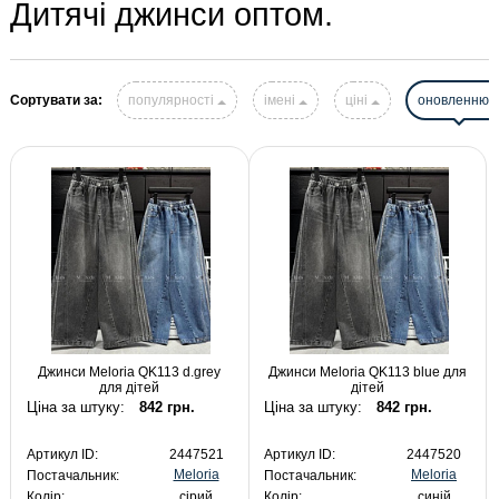
Дитячі джинси оптом.
Сортувати за:
популярності
імені
ціні
оновленню
Джинси Meloria QK113 d.grey
Джинси Meloria QK113 blue для
для дітей
дітей
Ціна за штуку:
842 грн.
Ціна за штуку:
842 грн.
Артикул ID:
2447521
Артикул ID:
2447520
Meloria
Meloria
Постачальник:
Постачальник:
Колір:
сірий
Колір:
синій