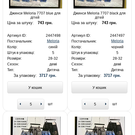
Джинси Meloria 7707 blue для
Джинси Meloria 7707 black для
дітей
дітей
Ціна за штуку:
743 грн.
Ціна за штуку:
743 грн.
Артикул ID:
2447498
Артикул ID:
2447497
Meloria
Meloria
Постачальник:
Постачальник:
Колір:
синій
Колір:
чорний
Штук в упаковці:
5
Штук в упаковці:
5
Розміри:
28-32
Розміри:
28-32
Сезон:
демі
Сезон:
демі
Тип:
Дитяча
Тип:
Дитяча
За упаковку:
3717 грн.
За упаковку:
3717 грн.
У кошик
У кошик
шт
шт