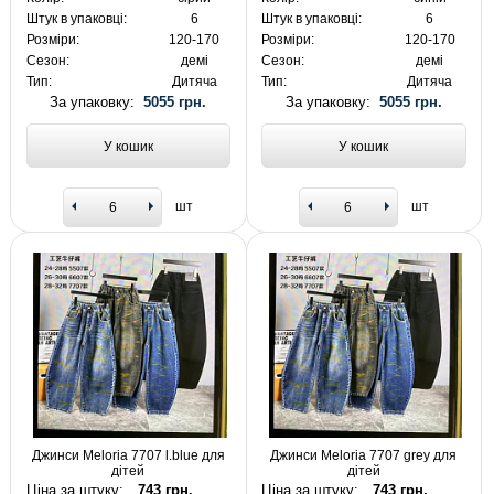
Штук в упаковці:
6
Штук в упаковці:
6
Розміри:
120-170
Розміри:
120-170
Сезон:
демі
Сезон:
демі
Тип:
Дитяча
Тип:
Дитяча
За упаковку:
5055 грн.
За упаковку:
5055 грн.
У кошик
У кошик
шт
шт
Джинси Meloria 7707 l.blue для
Джинси Meloria 7707 grey для
дітей
дітей
Ціна за штуку:
743 грн.
Ціна за штуку:
743 грн.