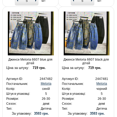
шт
шт
Джинси Meloria 6607 blue для
Джинси Meloria 6607 black для
дітей
дітей
Ціна за штуку:
719 грн.
Ціна за штуку:
719 грн.
Артикул ID:
2447482
Артикул ID:
2447481
Meloria
Meloria
Постачальник:
Постачальник:
Колір:
синій
Колір:
чорний
Штук в упаковці:
5
Штук в упаковці:
5
Розміри:
26-30
Розміри:
26-30
Сезон:
демі
Сезон:
демі
Тип:
Дитяча
Тип:
Дитяча
За упаковку:
3593 грн.
За упаковку:
3593 грн.