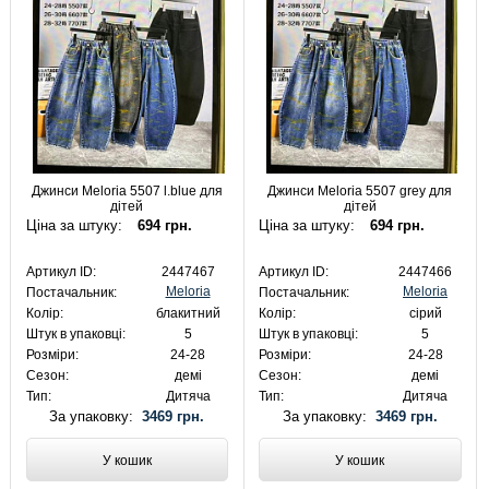
Джинси Meloria 5507 l.blue для
Джинси Meloria 5507 grey для
дітей
дітей
Ціна за штуку:
694 грн.
Ціна за штуку:
694 грн.
Артикул ID:
2447467
Артикул ID:
2447466
Meloria
Meloria
Постачальник:
Постачальник:
Колір:
блакитний
Колір:
сірий
Штук в упаковці:
5
Штук в упаковці:
5
Розміри:
24-28
Розміри:
24-28
Сезон:
демі
Сезон:
демі
Тип:
Дитяча
Тип:
Дитяча
За упаковку:
3469 грн.
За упаковку:
3469 грн.
У кошик
У кошик