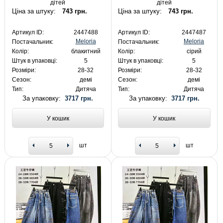
дітей
дітей
Ціна за штуку:
743 грн.
Ціна за штуку:
743 грн.
Артикул ID:
2447488
Артикул ID:
2447487
Meloria
Meloria
Постачальник:
Постачальник:
Колір:
блакитний
Колір:
сірий
Штук в упаковці:
5
Штук в упаковці:
5
Розміри:
28-32
Розміри:
28-32
Сезон:
демі
Сезон:
демі
Тип:
Дитяча
Тип:
Дитяча
За упаковку:
3717 грн.
За упаковку:
3717 грн.
У кошик
У кошик
шт
шт