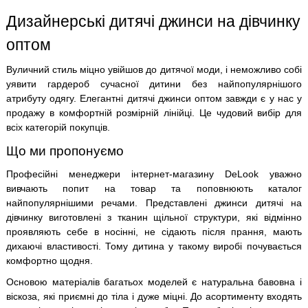
Дизайнерські дитячі джинси на дівчинку
оптом
Вуличний стиль міцно увійшов до дитячої моди, і неможливо собі
уявити гардероб сучасної дитини без найпопулярнішого
атрибуту одягу. Елегантні дитячі джинси оптом завжди є у нас у
продажу в комфортній розмірній лінійці. Це чудовий вибір для
всіх категорій покупців.
Що ми пропонуємо
Професійні менеджери інтернет-магазину DeLook уважно
вивчають попит на товар та поповнюють каталог
найпопулярнішими речами. Представлені джинси дитячі на
дівчинку виготовлені з тканин щільної структури, які відмінно
проявляють себе в носінні, не сідають після прання, мають
дихаючі властивості. Тому дитина у такому виробі почувається
комфортно щодня.
Основою матеріалів багатьох моделей є натуральна бавовна і
віскоза, які приємні до тіла і дуже міцні. До асортименту входять