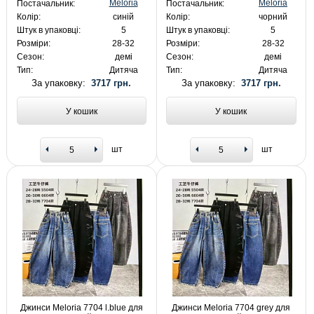
Meloria
Meloria
Постачальник:
Постачальник:
Колір:
синій
Колір:
чорний
Штук в упаковці:
5
Штук в упаковці:
5
Розміри:
28-32
Розміри:
28-32
Сезон:
демі
Сезон:
демі
Тип:
Дитяча
Тип:
Дитяча
За упаковку:
3717 грн.
За упаковку:
3717 грн.
У кошик
У кошик
шт
шт
Джинси Meloria 7704 l.blue для
Джинси Meloria 7704 grey для