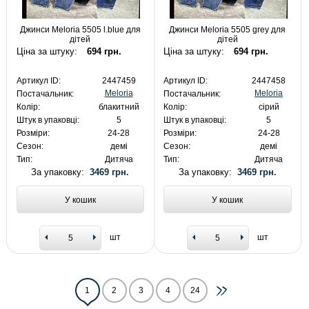
Джинси Meloria 5505 l.blue для
Джинси Meloria 5505 grey для
дітей
дітей
Ціна за штуку:
694 грн.
Ціна за штуку:
694 грн.
Артикул ID:
2447459
Артикул ID:
2447458
Meloria
Meloria
Постачальник:
Постачальник:
Колір:
блакитний
Колір:
сірий
Штук в упаковці:
5
Штук в упаковці:
5
Розміри:
24-28
Розміри:
24-28
Сезон:
демі
Сезон:
демі
Тип:
Дитяча
Тип:
Дитяча
За упаковку:
3469 грн.
За упаковку:
3469 грн.
У кошик
У кошик
шт
шт
1
2
3
4
24