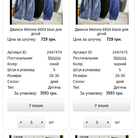
Джинси Meloria 6604 blue для
Джинси Meloria 6604 black для
дітей
дітей
Ціна за штучку:
719 грн.
Ціна за штучку:
719 грн.
Артикул ID:
2447474
Артикул ID:
2447473
Meloria
Meloria
Постачальник:
Постачальник:
Колір:
синій
Колір:
чорний
Штук в упаковці:
5
Штук в упаковці:
5
Розміри:
26-30
Розміри:
26-30
Сезон:
демі
Сезон:
демі
Тип:
Дитяча
Тип:
Дитяча
За упаковку:
3593 грн.
За упаковку:
3593 грн.
У кошик
У кошик
шт
шт