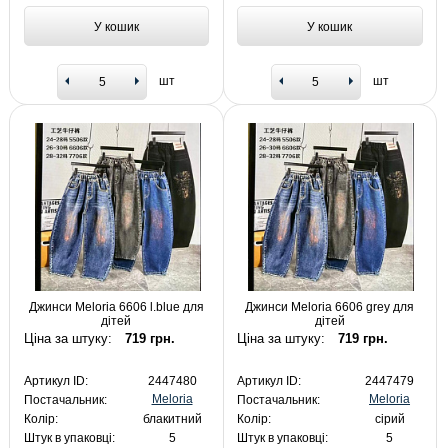
У кошик
У кошик
шт
шт
Джинси Meloria 6606 l.blue для
Джинси Meloria 6606 grey для
дітей
дітей
Ціна за штуку:
719 грн.
Ціна за штуку:
719 грн.
Артикул ID:
2447480
Артикул ID:
2447479
Meloria
Meloria
Постачальник:
Постачальник:
Колір:
блакитний
Колір:
сірий
Штук в упаковці:
5
Штук в упаковці:
5