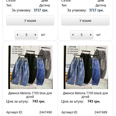
Сезон:
демі
Сезон:
демі
Тип:
Дитяча
Тип:
Дитяча
За упаковку:
3717 грн.
За упаковку:
3717 грн.
У кошик
У кошик
шт
шт
Джинси Meloria 7705 blue для
Джинси Meloria 7705 black для
дітей
дітей
Ціна за штуку:
743 грн.
Ціна за штуку:
743 грн.
Артикул ID:
2447490
Артикул ID:
2447489