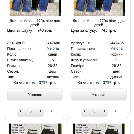
Джинси Meloria 7704 blue для
Джинси Meloria 7704 black для
дітей
дітей
Ціна за штуку:
743 грн.
Ціна за штуку:
743 грн.
Артикул ID:
2447486
Артикул ID:
2447485
Meloria
Meloria
Постачальник:
Постачальник:
Колір:
синій
Колір:
чорний
Штук в упаковці:
5
Штук в упаковці:
5
Розміри:
28-32
Розміри:
28-32
Сезон:
демі
Сезон:
демі
Тип:
Дитяча
Тип:
Дитяча
За упаковку:
3717 грн.
За упаковку:
3717 грн.
У кошик
У кошик
шт
шт