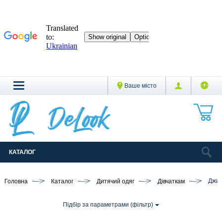
Ваше місто
КАТАЛОГ
Головна
Каталог
Дитячий одяг
Дівчаткам
Джи
Підбір за параметрами (фільтр)