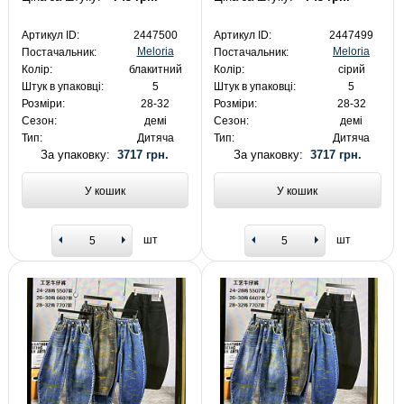
Артикул ID:
2447500
Артикул ID:
2447499
Meloria
Meloria
Постачальник:
Постачальник:
Колір:
блакитний
Колір:
сірий
Штук в упаковці:
5
Штук в упаковці:
5
Розміри:
28-32
Розміри:
28-32
Сезон:
демі
Сезон:
демі
Тип:
Дитяча
Тип:
Дитяча
За упаковку:
3717 грн.
За упаковку:
3717 грн.
У кошик
У кошик
шт
шт