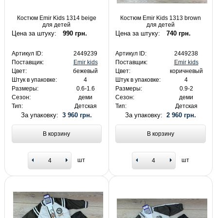
Костюм Emir Kids 1314 beige
Костюм Emir Kids 1313 brown
для детей
для детей
Цена за штуку:
990 грн.
Цена за штуку:
740 грн.
Артикул ID:
2449239
Артикул ID:
2449238
Поставщик:
Emir kids
Поставщик:
Emir kids
Цвет:
бежевый
Цвет:
коричневый
Штук в упаковке:
4
Штук в упаковке:
4
Размеры:
0.6-1.6
Размеры:
0.9-2
Сезон:
деми
Сезон:
деми
Тип:
Детская
Тип:
Детская
За упаковку:
3 960 грн.
За упаковку:
2 960 грн.
В корзину
В корзину
шт
шт