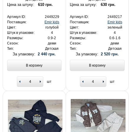
Цена за штуку:
610 грн.
Цена за штуку:
630 грн.
Артикул ID:
2449229
Артикул ID:
2449217
Поставщик:
Emir kids
Поставщик:
Emir kids
Цвет:
голубой
Цвет:
зеленый
Штук в упаковке:
4
Штук в упаковке:
4
Размеры:
0.9-2
Размеры:
0.6-1.6
Сезон:
деми
Сезон:
деми
Тип:
Детская
Тип:
Детская
За упаковку:
2 440 грн.
За упаковку:
2 520 грн.
В корзину
В корзину
шт
шт