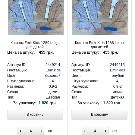
Костюм Emir Kids 1289 beige
Костюм Emir Kids 1288 l.blue
для детей
для детей
Цена за штуку:
455 грн.
Цена за штуку:
455 грн.
Артикул ID:
2449214
Артикул ID:
2449213
Поставщик:
Emir kids
Поставщик:
Emir kids
Цвет:
бежевый
Цвет:
голубой
Штук в упаковке:
4
Штук в упаковке:
4
Размеры:
0.9-2
Размеры:
0.9-2
Сезон:
деми
Сезон:
деми
Тип:
Детская
Тип:
Детская
За упаковку:
1 820 грн.
За упаковку:
1 820 грн.
В корзину
В корзину
шт
шт