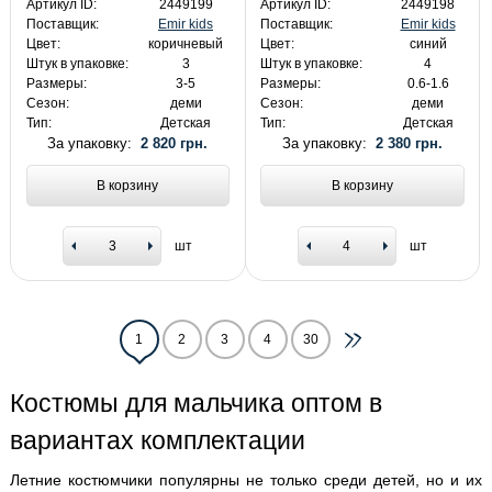
Артикул ID:
2449199
Артикул ID:
2449198
Поставщик:
Emir kids
Поставщик:
Emir kids
Цвет:
коричневый
Цвет:
синий
Штук в упаковке:
3
Штук в упаковке:
4
Размеры:
3-5
Размеры:
0.6-1.6
Сезон:
деми
Сезон:
деми
Тип:
Детская
Тип:
Детская
За упаковку:
2 820 грн.
За упаковку:
2 380 грн.
В корзину
В корзину
шт
шт
1
2
3
4
30
Костюмы для мальчика оптом в
вариантах комплектации
Летние костюмчики популярны не только среди детей, но и их