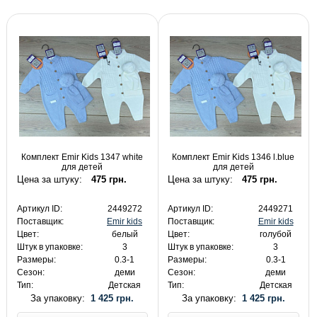
Комплект Emir Kids 1347 white
Комплект Emir Kids 1346 l.blue
для детей
для детей
Цена за штуку:
475 грн.
Цена за штуку:
475 грн.
Артикул ID:
2449272
Артикул ID:
2449271
Поставщик:
Emir kids
Поставщик:
Emir kids
Цвет:
белый
Цвет:
голубой
Штук в упаковке:
3
Штук в упаковке:
3
Размеры:
0.3-1
Размеры:
0.3-1
Сезон:
деми
Сезон:
деми
Тип:
Детская
Тип:
Детская
За упаковку:
1 425 грн.
За упаковку:
1 425 грн.