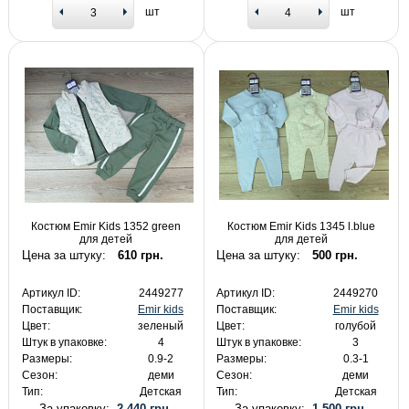
шт
шт
Костюм Emir Kids 1352 green
Костюм Emir Kids 1345 l.blue
для детей
для детей
Цена за штуку:
610 грн.
Цена за штуку:
500 грн.
Артикул ID:
2449277
Артикул ID:
2449270
Поставщик:
Emir kids
Поставщик:
Emir kids
Цвет:
зеленый
Цвет:
голубой
Штук в упаковке:
4
Штук в упаковке:
3
Размеры:
0.9-2
Размеры:
0.3-1
Сезон:
деми
Сезон:
деми
Тип:
Детская
Тип:
Детская
За упаковку:
2 440 грн.
За упаковку:
1 500 грн.