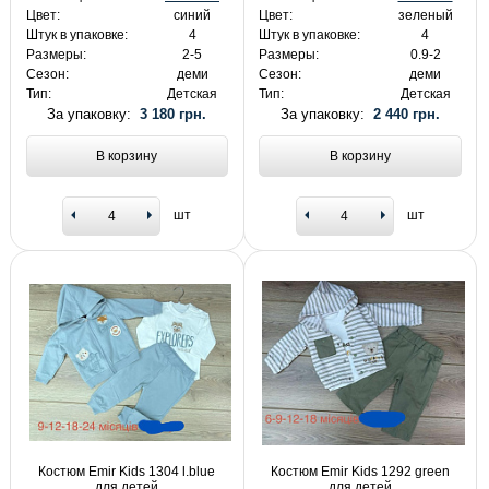
Цвет:
синий
Цвет:
зеленый
Штук в упаковке:
4
Штук в упаковке:
4
Размеры:
2-5
Размеры:
0.9-2
Сезон:
деми
Сезон:
деми
Тип:
Детская
Тип:
Детская
За упаковку:
3 180 грн.
За упаковку:
2 440 грн.
В корзину
В корзину
шт
шт
Костюм Emir Kids 1304 l.blue
Костюм Emir Kids 1292 green
для детей
для детей