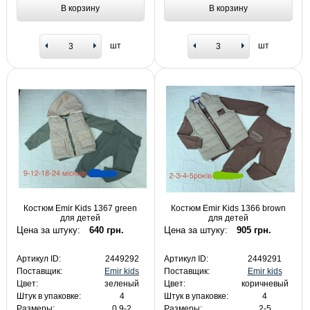
В корзину
В корзину
шт
шт
Костюм Emir Kids 1367 green
Костюм Emir Kids 1366 brown
для детей
для детей
Цена за штуку:
640 грн.
Цена за штуку:
905 грн.
Артикул ID:
2449292
Артикул ID:
2449291
Поставщик:
Emir kids
Поставщик:
Emir kids
Цвет:
зеленый
Цвет:
коричневый
Штук в упаковке:
4
Штук в упаковке:
4
Размеры:
0.9-2
Размеры:
2-5