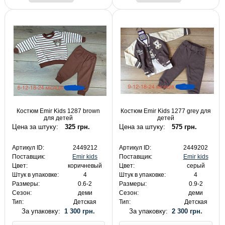
Костюм Emir Kids 1287 brown
Костюм Emir Kids 1277 grey для
для детей
детей
Цена за штуку:
325 грн.
Цена за штуку:
575 грн.
Артикул ID:
2449212
Артикул ID:
2449202
Поставщик:
Emir kids
Поставщик:
Emir kids
Цвет:
коричневый
Цвет:
серый
Штук в упаковке:
4
Штук в упаковке:
4
Размеры:
0.6-2
Размеры:
0.9-2
Сезон:
деми
Сезон:
деми
Тип:
Детская
Тип:
Детская
За упаковку:
1 300 грн.
За упаковку:
2 300 грн.