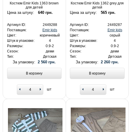
Костюм Emir Kids 1363 brown
Костюм Emir Kids 1362 grey для
для детей
детей
Цена за штуку:
640 грн.
Цена за штуку:
565 грн.
Артикул ID:
2449288
Артикул ID:
2449287
Поставщик:
Emir kids
Поставщик:
Emir kids
Цвет:
коричневый
Цвет:
серый
Штук в упаковке:
4
Штук в упаковке:
4
Размеры:
0.9-2
Размеры:
0.9-2
Сезон:
деми
Сезон:
деми
Тип:
Детская
Тип:
Детская
За упаковку:
2 560 грн.
За упаковку:
2 260 грн.
В корзину
В корзину
шт
шт