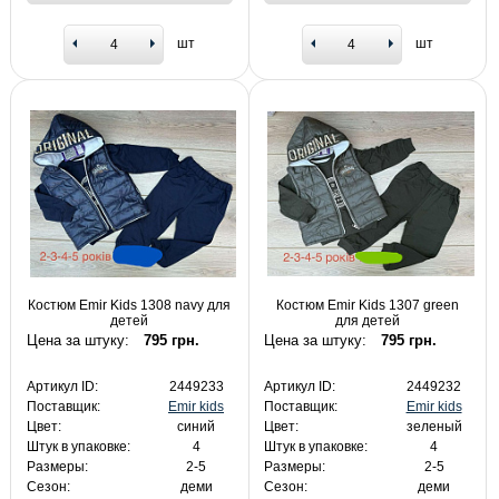
шт
шт
Костюм Emir Kids 1308 navy для
Костюм Emir Kids 1307 green
детей
для детей
Цена за штуку:
795 грн.
Цена за штуку:
795 грн.
Артикул ID:
2449233
Артикул ID:
2449232
Поставщик:
Emir kids
Поставщик:
Emir kids
Цвет:
синий
Цвет:
зеленый
Штук в упаковке:
4
Штук в упаковке:
4
Размеры:
2-5
Размеры:
2-5
Сезон:
деми
Сезон:
деми