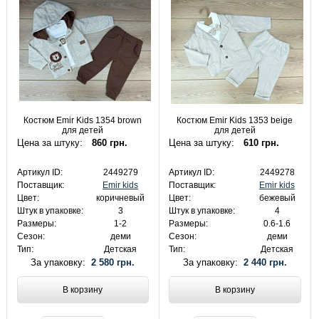
Костюм Emir Kids 1354 brown
Костюм Emir Kids 1353 beige
для детей
для детей
Цена за штуку:
860 грн.
Цена за штуку:
610 грн.
Артикул ID:
2449279
Артикул ID:
2449278
Поставщик:
Emir kids
Поставщик:
Emir kids
Цвет:
коричневый
Цвет:
бежевый
Штук в упаковке:
3
Штук в упаковке:
4
Размеры:
1-2
Размеры:
0.6-1.6
Сезон:
деми
Сезон:
деми
Тип:
Детская
Тип:
Детская
За упаковку:
2 580 грн.
За упаковку:
2 440 грн.
В корзину
В корзину