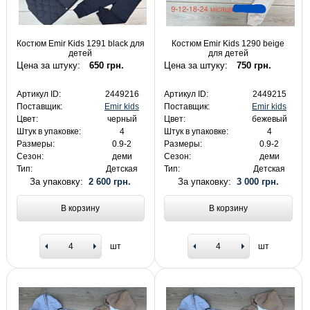
Костюм Emir Kids 1291 black для
Костюм Emir Kids 1290 beige
детей
для детей
Цена за штуку:
650 грн.
Цена за штуку:
750 грн.
Артикул ID:
2449216
Артикул ID:
2449215
Поставщик:
Emir kids
Поставщик:
Emir kids
Цвет:
черный
Цвет:
бежевый
Штук в упаковке:
4
Штук в упаковке:
4
Размеры:
0.9-2
Размеры:
0.9-2
Сезон:
деми
Сезон:
деми
Тип:
Детская
Тип:
Детская
За упаковку:
2 600 грн.
За упаковку:
3 000 грн.
В корзину
В корзину
шт
шт