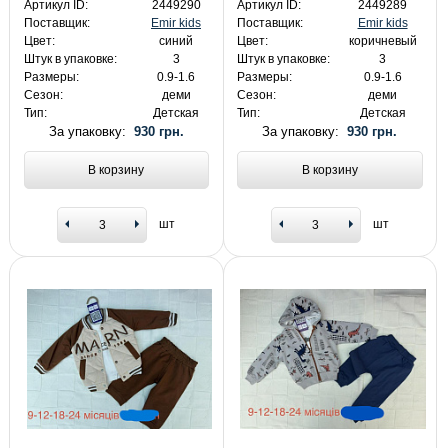
Артикул ID:
2449290
Артикул ID:
2449289
Поставщик:
Emir kids
Поставщик:
Emir kids
Цвет:
синий
Цвет:
коричневый
Штук в упаковке:
3
Штук в упаковке:
3
Размеры:
0.9-1.6
Размеры:
0.9-1.6
Сезон:
деми
Сезон:
деми
Тип:
Детская
Тип:
Детская
За упаковку:
930 грн.
За упаковку:
930 грн.
В корзину
В корзину
шт
шт