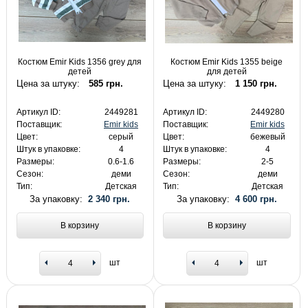
Костюм Emir Kids 1356 grey для
Костюм Emir Kids 1355 beige
детей
для детей
Цена за штуку:
585 грн.
Цена за штуку:
1 150 грн.
Артикул ID:
2449281
Артикул ID:
2449280
Поставщик:
Emir kids
Поставщик:
Emir kids
Цвет:
серый
Цвет:
бежевый
Штук в упаковке:
4
Штук в упаковке:
4
Размеры:
0.6-1.6
Размеры:
2-5
Сезон:
деми
Сезон:
деми
Тип:
Детская
Тип:
Детская
За упаковку:
2 340 грн.
За упаковку:
4 600 грн.
В корзину
В корзину
шт
шт