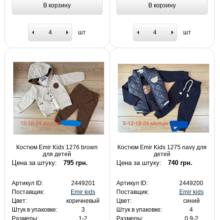
В корзину
В корзину
шт
шт
Костюм Emir Kids 1276 brown
Костюм Emir Kids 1275 navy для
для детей
детей
Цена за штуку:
795 грн.
Цена за штуку:
740 грн.
Артикул ID:
2449201
Артикул ID:
2449200
Поставщик:
Emir kids
Поставщик:
Emir kids
Цвет:
коричневый
Цвет:
синий
Штук в упаковке:
3
Штук в упаковке:
4
Размеры:
1-2
Размеры:
0.9-2