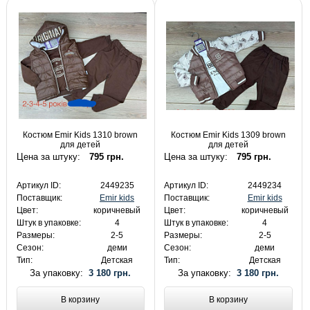
Костюм Emir Kids 1310 brown
Костюм Emir Kids 1309 brown
для детей
для детей
Цена за штуку:
795 грн.
Цена за штуку:
795 грн.
Артикул ID:
2449235
Артикул ID:
2449234
Поставщик:
Emir kids
Поставщик:
Emir kids
Цвет:
коричневый
Цвет:
коричневый
Штук в упаковке:
4
Штук в упаковке:
4
Размеры:
2-5
Размеры:
2-5
Сезон:
деми
Сезон:
деми
Тип:
Детская
Тип:
Детская
За упаковку:
3 180 грн.
За упаковку:
3 180 грн.
В корзину
В корзину