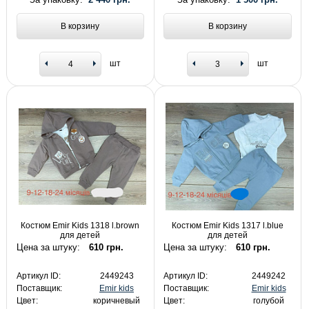
В корзину
В корзину
шт
шт
Костюм Emir Kids 1318 l.brown
Костюм Emir Kids 1317 l.blue
для детей
для детей
Цена за штуку:
610 грн.
Цена за штуку:
610 грн.
Артикул ID:
2449243
Артикул ID:
2449242
Поставщик:
Emir kids
Поставщик:
Emir kids
Цвет:
коричневый
Цвет:
голубой