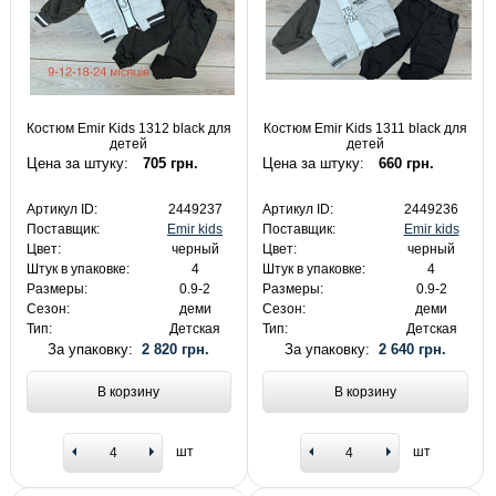
Костюм Emir Kids 1312 black для
Костюм Emir Kids 1311 black для
детей
детей
Цена за штуку:
705 грн.
Цена за штуку:
660 грн.
Артикул ID:
2449237
Артикул ID:
2449236
Поставщик:
Emir kids
Поставщик:
Emir kids
Цвет:
черный
Цвет:
черный
Штук в упаковке:
4
Штук в упаковке:
4
Размеры:
0.9-2
Размеры:
0.9-2
Сезон:
деми
Сезон:
деми
Тип:
Детская
Тип:
Детская
За упаковку:
2 820 грн.
За упаковку:
2 640 грн.
В корзину
В корзину
шт
шт