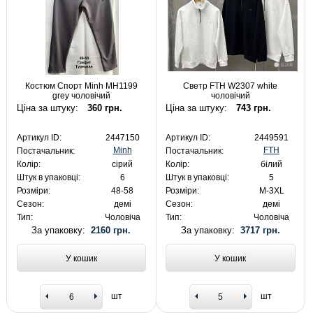
Костюм Спорт Minh MH1199
Светр FTH W2307 white
grey чоловічий
чоловічий
Ціна за штуку:
360 грн.
Ціна за штуку:
743 грн.
Артикул ID:
2447150
Артикул ID:
2449591
Minh
FTH
Постачальник:
Постачальник:
Колір:
сірий
Колір:
білий
Штук в упаковці:
6
Штук в упаковці:
5
Розміри:
48-58
Розміри:
M-3XL
Сезон:
демі
Сезон:
демі
Тип:
Чоловіча
Тип:
Чоловіча
За упаковку:
2160 грн.
За упаковку:
3717 грн.
У кошик
У кошик
шт
шт