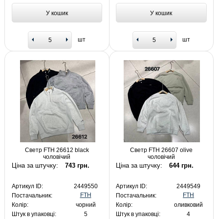
У кошик
У кошик
шт
шт
Светр FTH 26612 black
Светр FTH 26607 olive
чоловічий
чоловічий
Ціна за штучку:
743 грн.
Ціна за штучку:
644 грн.
Артикул ID:
2449550
Артикул ID:
2449549
FTH
FTH
Постачальник:
Постачальник:
Колір:
чорний
Колір:
оливковий
Штук в упаковці:
5
Штук в упаковці:
4