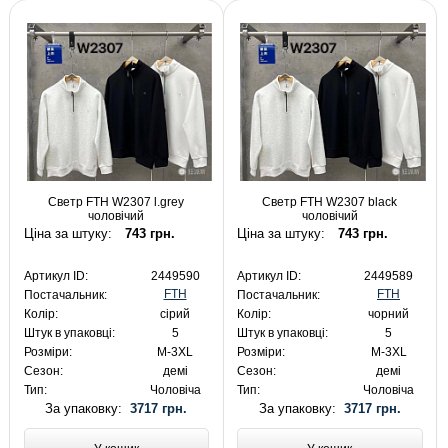
Светр FTH W2307 l.grey
Светр FTH W2307 black
чоловічий
чоловічий
Ціна за штуку:
743 грн.
Ціна за штуку:
743 грн.
Артикул ID:
2449590
Артикул ID:
2449589
FTH
FTH
Постачальник:
Постачальник:
Колір:
сірий
Колір:
чорний
Штук в упаковці:
5
Штук в упаковці:
5
Розміри:
M-3XL
Розміри:
M-3XL
Сезон:
демі
Сезон:
демі
Тип:
Чоловіча
Тип:
Чоловіча
За упаковку:
3717 грн.
За упаковку:
3717 грн.