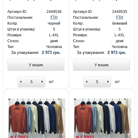
Артикул ID:
2449536
Артикул ID:
2449535
FTH
FTH
Постачальник:
Постачальник:
Колір:
чорний
Колір:
бежевий
Штук в упаковці:
5
Штук в упаковці:
5
Розміри:
L-4XL
Розміри:
L-4XL
Сезон:
демі
Сезон:
демі
Тип:
Чоловіча
Тип:
Чоловіча
За упакування:
2 973 грн.
За упакування:
2 973 грн.
У кошик
У кошик
шт
шт