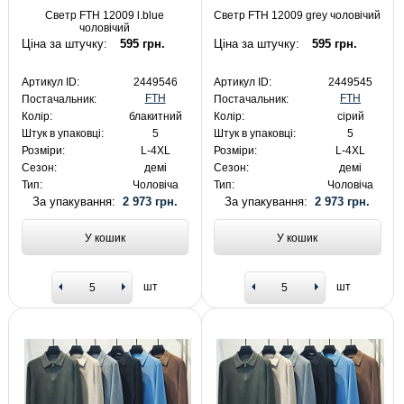
Светр FTH 12009 l.blue
Светр FTH 12009 grey чоловічий
чоловічий
Ціна за штучку:
595 грн.
Ціна за штучку:
595 грн.
Артикул ID:
2449546
Артикул ID:
2449545
FTH
FTH
Постачальник:
Постачальник:
Колір:
блакитний
Колір:
сірий
Штук в упаковці:
5
Штук в упаковці:
5
Розміри:
L-4XL
Розміри:
L-4XL
Сезон:
демі
Сезон:
демі
Тип:
Чоловіча
Тип:
Чоловіча
За упакування:
2 973 грн.
За упакування:
2 973 грн.
У кошик
У кошик
шт
шт