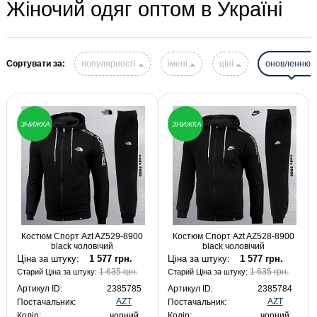
Жіночий одяг оптом в Україні
Сортувати за:
популярності
імені
ціні
оновленню
ЗНИЖКА
ЗНИЖКА
Костюм Спорт Azt AZ529-8900
Костюм Спорт Azt AZ528-8900
black чоловічий
black чоловічий
Ціна за штуку:
1 577 грн.
Ціна за штуку:
1 577 грн.
1 635 грн.
1 635 грн.
Старий Ціна за штуку:
Старий Ціна за штуку:
Артикул ID:
2385785
Артикул ID:
2385784
AZT
AZT
Постачальник:
Постачальник:
Колір:
чорний
Колір:
чорний