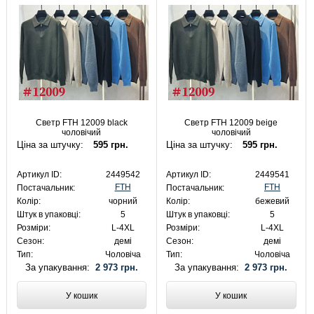
Светр FTH 12009 black
Светр FTH 12009 beige
чоловічий
чоловічий
Ціна за штучку:
595 грн.
Ціна за штучку:
595 грн.
Артикул ID:
2449542
Артикул ID:
2449541
FTH
FTH
Постачальник:
Постачальник:
Колір:
чорний
Колір:
бежевий
Штук в упаковці:
5
Штук в упаковці:
5
Розміри:
L-4XL
Розміри:
L-4XL
Сезон:
демі
Сезон:
демі
Тип:
Чоловіча
Тип:
Чоловіча
За упакування:
2 973 грн.
За упакування:
2 973 грн.
У кошик
У кошик