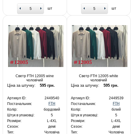
шт
шт
Светр FTH 12005 wine
Светр FTH 12005 white
чоловічий
чоловічий
Ціна за штучку:
595 грн.
Ціна за штучку:
595 грн.
Артикул ID:
2449540
Артикул ID:
2449539
FTH
FTH
Постачальник:
Постачальник:
Колір:
бордовий
Колір:
білий
Штук в упаковці:
5
Штук в упаковці:
5
Розміри:
L-4XL
Розміри:
L-4XL
Сезон:
демі
Сезон:
демі
Тип:
Чоловіча
Тип:
Чоловіча