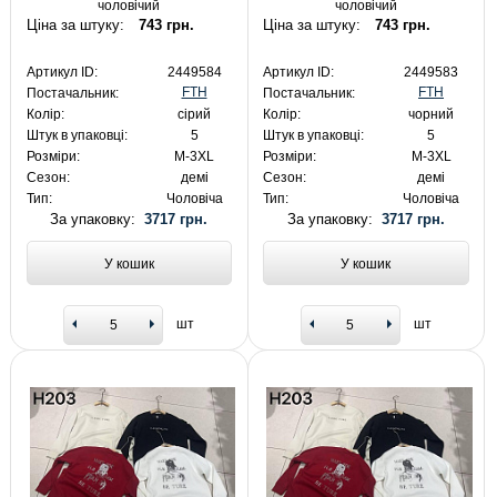
чоловічий
чоловічий
Ціна за штуку:
743 грн.
Ціна за штуку:
743 грн.
Артикул ID:
2449584
Артикул ID:
2449583
FTH
FTH
Постачальник:
Постачальник:
Колір:
сірий
Колір:
чорний
Штук в упаковці:
5
Штук в упаковці:
5
Розміри:
M-3XL
Розміри:
M-3XL
Сезон:
демі
Сезон:
демі
Тип:
Чоловіча
Тип:
Чоловіча
За упаковку:
3717 грн.
За упаковку:
3717 грн.
У кошик
У кошик
шт
шт