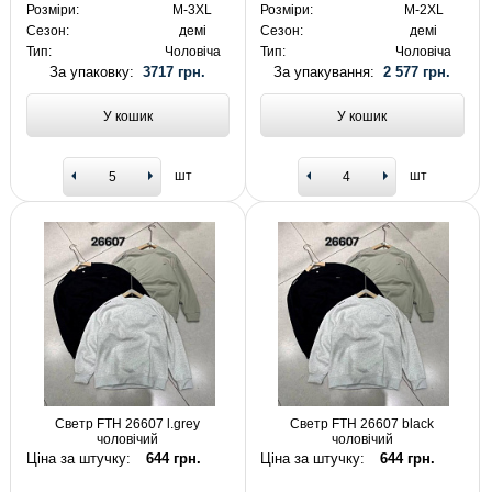
Розміри:
M-3XL
Розміри:
M-2XL
Сезон:
демі
Сезон:
демі
Тип:
Чоловіча
Тип:
Чоловіча
За упаковку:
3717 грн.
За упакування:
2 577 грн.
У кошик
У кошик
шт
шт
Светр FTH 26607 l.grey
Светр FTH 26607 black
чоловічий
чоловічий
Ціна за штучку:
644 грн.
Ціна за штучку:
644 грн.