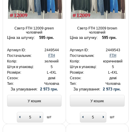
Светр FTH 12009 green
Светр FTH 12009 brown
чоловічий
чоловічий
Ціна за штучку:
595 грн.
Ціна за штучку:
595 грн.
Артикул ID:
2449544
Артикул ID:
2449543
FTH
FTH
Постачальник:
Постачальник:
Колір:
зелений
Колір:
коричневий
Штук в упаковці:
5
Штук в упаковці:
5
Розміри:
L-4XL
Розміри:
L-4XL
Сезон:
демі
Сезон:
демі
Тип:
Чоловіча
Тип:
Чоловіча
За упакування:
2 973 грн.
За упакування:
2 973 грн.
У кошик
У кошик
шт
шт