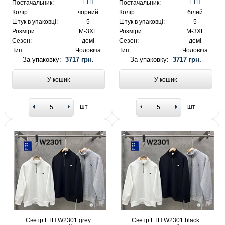
FTH
FTH
Постачальник:
Постачальник:
Колір:
чорний
Колір:
білий
Штук в упаковці:
5
Штук в упаковці:
5
Розміри:
M-3XL
Розміри:
M-3XL
Сезон:
демі
Сезон:
демі
Тип:
Чоловіча
Тип:
Чоловіча
За упаковку:
3717 грн.
За упаковку:
3717 грн.
У кошик
У кошик
шт
шт
Светр FTH W2301 grey
Светр FTH W2301 black