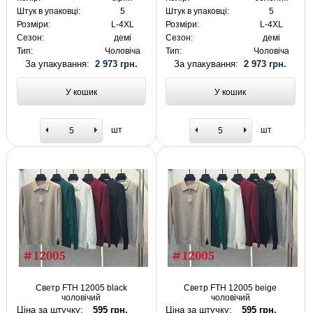
Штук в упаковці:
5
Штук в упаковці:
5
Розміри:
L-4XL
Розміри:
L-4XL
Сезон:
демі
Сезон:
демі
Тип:
Чоловіча
Тип:
Чоловіча
За упакування:
2 973 грн.
За упакування:
2 973 грн.
У кошик
У кошик
шт
шт
Светр FTH 12005 black
Светр FTH 12005 beige
чоловічий
чоловічий
Ціна за штучку:
595 грн.
Ціна за штучку:
595 грн.