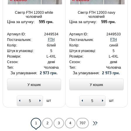
Светр FTH 12003 white
Светр FTH 12003 navy
чоловічий
чоловічий
Ціна за штучку:
595 грн.
Ціна за штучку:
595 грн.
Артикул ID:
2449534
Артикул ID:
2449533
FTH
FTH
Постачальник:
Постачальник:
Колір:
білий
Колір:
синій
Штук в упаковці:
5
Штук в упаковці:
5
Розміри:
L-4XL
Розміри:
L-4XL
Сезон:
демі
Сезон:
демі
Тип:
Чоловіча
Тип:
Чоловіча
За упакування:
2 973 грн.
За упакування:
2 973 грн.
У кошик
У кошик
шт
шт
1
2
3
4
707