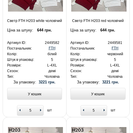
Светр FTH H203 white чоловічий
Светр FTH H203 red чоловічий
Ціна за штуку:
644 грн.
Ціна за штуку:
644 грн.
Артикул ID:
2449582
Артикул ID:
2449581
FTH
FTH
Постачальник:
Постачальник:
Колір:
білий
Колір:
червоний
Штук в упаковці:
5
Штук в упаковці:
5
Розміри:
L-4XL
Розміри:
L-4XL
Сезон:
демі
Сезон:
демі
Тип:
Чоловіча
Тип:
Чоловіча
За упаковку:
3221 грн.
За упаковку:
3221 грн.
У кошик
У кошик
шт
шт