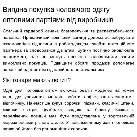
Вигідна покупка чоловічого одягу
оптовими партіями від виробників
Стильний гардероб ознака благополуччя та респектабельності
чоловіка. Привабливий зовнішній вигляд допомагає вибудувати
взаємовигідні відносини з роботодавцем, знайти потенційного
партнера та сподобатися дівчатам. Бутики постійно оновлюють
асортимент, але не можуть повністю задовольнити запити
вимогливих покупців. Підвищити обсяги продажів допомагає
чоловічий одяг оптом від надійного постачальника.
Які товари мають попит?
Одяг для чоловіків оптом включає безліч моделей на кожен
день, для урочистих випадків, роботи в офісі, занять спортом і
відпочинку. Найчастіше купує сорочки, піджаки, класичні штани,
джинси, светри, футболки, спідню та білизну. Кожна з
перелічених позицій має бути представлена ​​у торговельній
мережі речами різного стилю. У повсякденному житті чоловікам
важко обійтися без різноманітних сорочок.