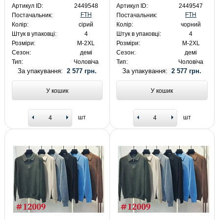
Артикул ID:
2449548
Артикул ID:
2449547
FTH
FTH
Постачальник:
Постачальник:
Колір:
сірий
Колір:
чорний
Штук в упаковці:
4
Штук в упаковці:
4
Розміри:
M-2XL
Розміри:
M-2XL
Сезон:
демі
Сезон:
демі
Тип:
Чоловіча
Тип:
Чоловіча
За упакування:
2 577 грн.
За упакування:
2 577 грн.
У кошик
У кошик
шт
шт