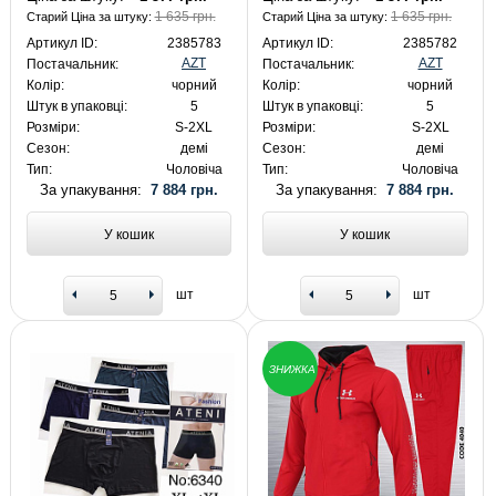
1 635 грн.
1 635 грн.
Старий Ціна за штуку:
Старий Ціна за штуку:
Артикул ID:
2385783
Артикул ID:
2385782
AZT
AZT
Постачальник:
Постачальник:
Колір:
чорний
Колір:
чорний
Штук в упаковці:
5
Штук в упаковці:
5
Розміри:
S-2XL
Розміри:
S-2XL
Сезон:
демі
Сезон:
демі
Тип:
Чоловіча
Тип:
Чоловіча
За упакування:
7 884 грн.
За упакування:
7 884 грн.
У кошик
У кошик
шт
шт
ЗНИЖКА