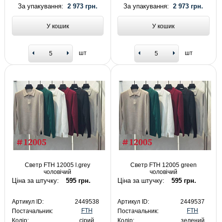
За упакування:
2 973 грн.
За упакування:
2 973 грн.
У кошик
У кошик
шт
шт
Светр FTH 12005 l.grey
Светр FTH 12005 green
чоловічий
чоловічий
Ціна за штучку:
595 грн.
Ціна за штучку:
595 грн.
Артикул ID:
2449538
Артикул ID:
2449537
FTH
FTH
Постачальник:
Постачальник:
Колір:
сірий
Колір:
зелений