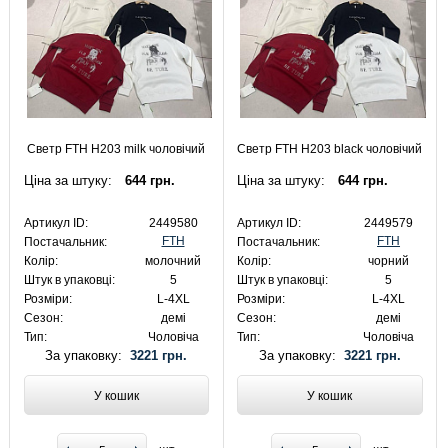
Светр FTH H203 milk чоловічий
Светр FTH H203 black чоловічий
Ціна за штуку:
644 грн.
Ціна за штуку:
644 грн.
Артикул ID:
2449580
Артикул ID:
2449579
FTH
FTH
Постачальник:
Постачальник:
Колір:
молочний
Колір:
чорний
Штук в упаковці:
5
Штук в упаковці:
5
Розміри:
L-4XL
Розміри:
L-4XL
Сезон:
демі
Сезон:
демі
Тип:
Чоловіча
Тип:
Чоловіча
За упаковку:
3221 грн.
За упаковку:
3221 грн.
У кошик
У кошик