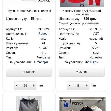
Труси Redoor 6340 mix чоловічі
Костюм Спорт Azt 4040 red
чоловічий
Ціна за штуку:
56 грн.
Ціна за штуку:
856 грн.
946 грн.
Старий Ціна за штуку:
Артикул ID:
2363624
Артикул ID:
2359005
Redoor
AZT
Постачальник:
Постачальник:
Колір:
мікс
Колір:
червоний
Штук в упаковці:
24
Штук в упаковці:
5
Розміри:
XL-4XL
Розміри:
S-2XL
Сезон:
літо
Сезон:
демі
Тип:
Чоловіча
Тип:
Чоловіча
За упакування:
1 352 грн.
За упаковку:
4280 грн.
У кошик
У кошик
шт
шт