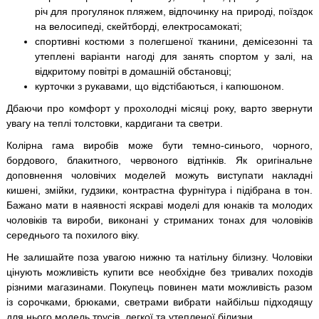
річ для прогулянок пляжем, відпочинку на природі, поїздок
на велосипеді, скейтборді, електросамокаті;
спортивні костюми з полегшеної тканини, демісезонні та
утеплені варіанти нагоді для занять спортом у залі, на
відкритому повітрі в домашній обстановці;
курточки з рукавами, що відстібаються, і капюшоном.
Дбаючи про комфорт у прохолодні місяці року, варто звернути
увагу на теплі толстовки, кардигани та светри.
Колірна гама виробів може бути темно-синього, чорного,
бордового, блакитного, червоного відтінків. Як оригінальне
доповнення чоловічих моделей можуть виступати накладні
кишені, змійки, гудзики, контрастна фурнітура і підібрана в тон.
Бажано мати в наявності яскраві моделі для юнаків та молодих
чоловіків та вироби, виконані у стриманих тонах для чоловіків
середнього та похилого віку.
Не залишайте поза увагою нижню та натільну білизну. Чоловіки
цінують можливість купити все необхідне без тривалих походів
різними магазинами. Покупець повинен мати можливість разом
із сорочками, брюками, светрами вибрати найбільш підходящу
для нього модель трусів, легкої та утепленої білизни.