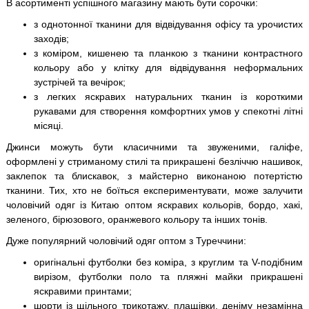
В асортименті успішного магазину мають бути сорочки:
з однотонної тканини для відвідування офісу та урочистих
заходів;
з коміром, кишенею та планкою з тканини контрастного
кольору або у клітку для відвідування неформальних
зустрічей та вечірок;
з легких яскравих натуральних тканин із короткими
рукавами для створення комфортних умов у спекотні літні
місяці.
Джинси можуть бути класичними та звуженими, галіфе,
оформлені у стриманому стилі та прикрашені безліччю нашивок,
заклепок та блискавок, з майстерно виконаною потертістю
тканини. Тих, хто не боїться експериментувати, може залучити
чоловічий одяг із Китаю оптом яскравих кольорів, бордо, хакі,
зеленого, бірюзового, оранжевого кольору та інших тонів.
Дуже популярний чоловічий одяг оптом з Туреччини:
оригінальні футболки без коміра, з круглим та V-подібним
вирізом, футболки поло та пляжні майки прикрашені
яскравими принтами;
шорти із щільного трикотажу, плащівки, деніму незамінна