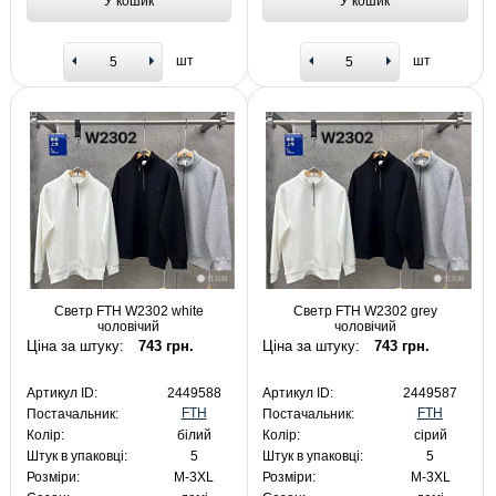
У кошик
У кошик
шт
шт
Светр FTH W2302 white
Светр FTH W2302 grey
чоловічий
чоловічий
Ціна за штуку:
743 грн.
Ціна за штуку:
743 грн.
Артикул ID:
2449588
Артикул ID:
2449587
FTH
FTH
Постачальник:
Постачальник:
Колір:
білий
Колір:
сірий
Штук в упаковці:
5
Штук в упаковці:
5
Розміри:
M-3XL
Розміри:
M-3XL