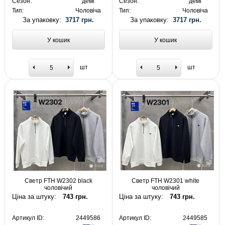
Сезон:
демі
Сезон:
демі
Тип:
Чоловіча
Тип:
Чоловіча
За упаковку:
3717 грн.
За упаковку:
3717 грн.
У кошик
У кошик
шт
шт
Светр FTH W2302 black
Светр FTH W2301 white
чоловічий
чоловічий
Ціна за штуку:
743 грн.
Ціна за штуку:
743 грн.
Артикул ID:
2449586
Артикул ID:
2449585