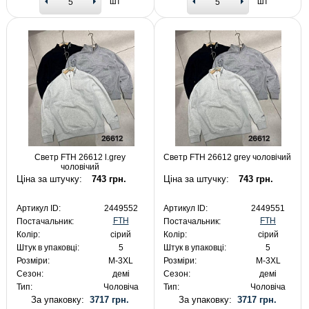
шт
шт
Светр FTH 26612 l.grey
Светр FTH 26612 grey чоловічий
чоловічий
Ціна за штучку:
743 грн.
Ціна за штучку:
743 грн.
Артикул ID:
2449552
Артикул ID:
2449551
FTH
FTH
Постачальник:
Постачальник:
Колір:
сірий
Колір:
сірий
Штук в упаковці:
5
Штук в упаковці:
5
Розміри:
M-3XL
Розміри:
M-3XL
Сезон:
демі
Сезон:
демі
Тип:
Чоловіча
Тип:
Чоловіча
За упаковку:
3717 грн.
За упаковку:
3717 грн.