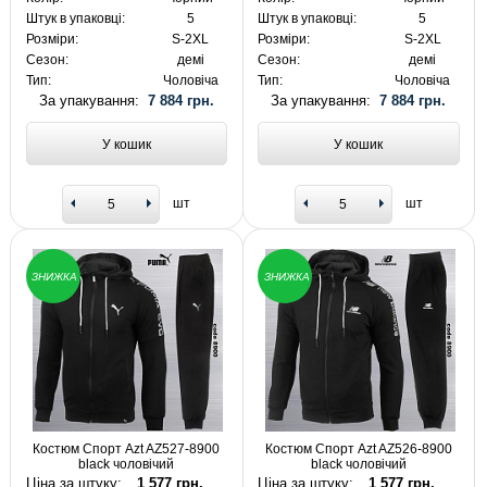
Штук в упаковці:
5
Штук в упаковці:
5
Розміри:
S-2XL
Розміри:
S-2XL
Сезон:
демі
Сезон:
демі
Тип:
Чоловіча
Тип:
Чоловіча
За упакування:
7 884 грн.
За упакування:
7 884 грн.
У кошик
У кошик
шт
шт
ЗНИЖКА
ЗНИЖКА
Костюм Спорт Azt AZ527-8900
Костюм Спорт Azt AZ526-8900
black чоловічий
black чоловічий
Ціна за штуку:
1 577 грн.
Ціна за штуку:
1 577 грн.