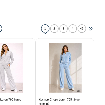
1
2
3
4
42
oren 795 l.grey
Костюм Спорт Loren 795 l.blue
жіночий