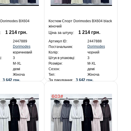
 Dorimodes BX604
Костюм Спорт Dorimodes BX604 black
жіночий
1 214 грн.
1 214 грн.
у:
Ціна за штуку:
2447889
Артикул ID:
2447888
Dorimodes
Dorimodes
Постачальник:
коричневий
Колір:
чорний
і:
3
Штук в упаковці:
3
M-XL
Розміри:
M-XL
демі
Сезон:
демі
Жіноча
Тип:
Жіноча
я:
3 642 грн.
За пакування:
3 642 грн.