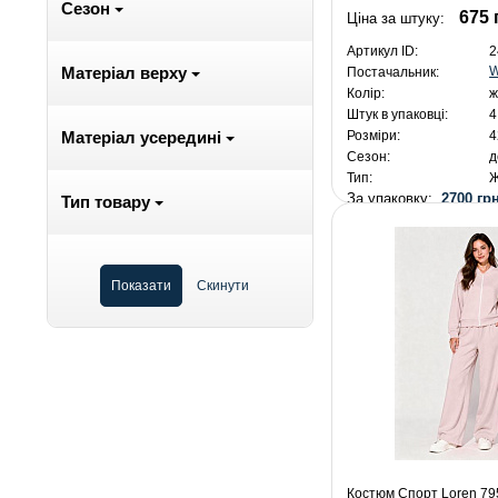
Сезон
675 
Ціна за штуку:
Артикул ID:
2
W
Матеріал верху
Постачальник:
Колір:
ж
Штук в упаковці:
4
Розміри:
4
Матеріал усередині
Сезон:
д
Тип:
Ж
За упаковку:
2700 грн
Тип товару
Костюм Спорт Loren 795