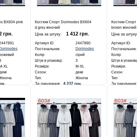
s BX604 pink
Костюм Спорт Dorimodes BX604
Костюм Спорт
d.grey жіночий
brown жіночий
2 грн.
1 412 грн.
Ціна за штуку:
Ціна за штук
2447891
Артикул ID:
2447890
Артикул ID:
Dorimodes
Dorimodes
Постачальник:
Постачальник:
рожевий
Колір:
сірий
Колір:
3
Штук в упаковці:
3
Штук в упаковц
M-XL
Розміри:
M-XL
Розміри:
демі
Сезон:
демі
Сезон:
Жіноча
Тип:
Жіноча
Тип:
рн.
За пакування:
4 237 грн.
За пакуванн