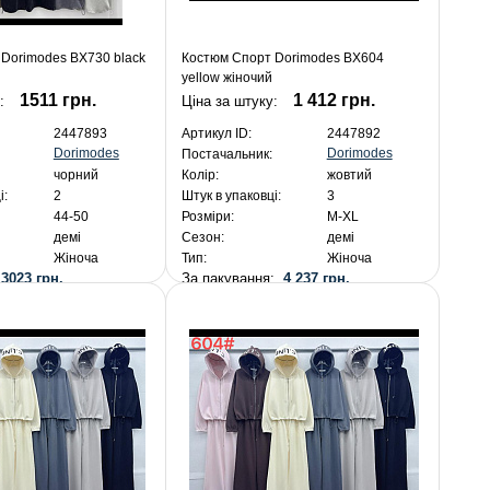
Dorimodes BX730 black
Костюм Спорт Dorimodes BX604
yellow жіночий
1511 грн.
1 412 грн.
у:
Ціна за штуку:
2447893
Артикул ID:
2447892
Dorimodes
Dorimodes
Постачальник:
чорний
Колір:
жовтий
і:
2
Штук в упаковці:
3
44-50
Розміри:
M-XL
демі
Сезон:
демі
Жіноча
Тип:
Жіноча
:
3023 грн.
За пакування:
4 237 грн.