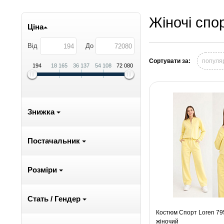
Жіночі спо
Ціна
Від
До
Сортувати за:
популя
194
18 165
36 137
54 108
72 080
Знижка
Постачальник
Розміри
Стать / Гендер
Костюм Спорт Loren 795
жіночий