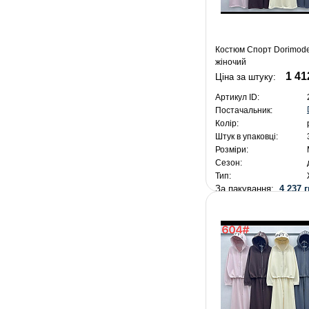
Костюм Спорт Dorimode
жіночий
1 41
Ціна за штуку:
Артикул ID:
Постачальник:
Колір:
Штук в упаковці:
Розміри:
Сезон:
Тип:
За пакування:
4 237 г