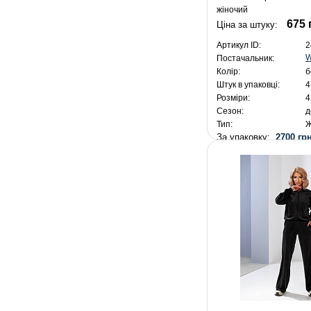
жіночий
675 
Ціна за штуку:
Артикул ID:
2
W
Постачальник:
Колір:
б
Штук в упаковці:
4
Розміри:
4
Сезон:
д
Тип:
Ж
За упаковку:
2700 грн