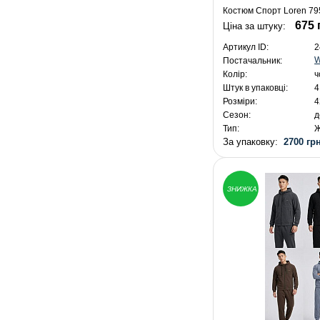
Костюм Спорт Loren 795
675 
Ціна за штуку:
Артикул ID:
2
W
Постачальник:
Колір:
ч
Штук в упаковці:
4
Розміри:
4
Сезон:
д
Тип:
Ж
За упаковку:
2700 грн
ЗНИЖКА