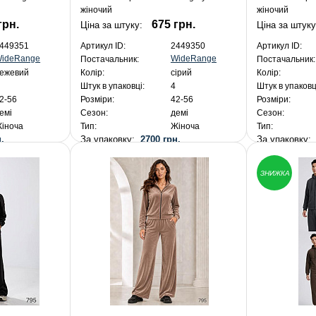
жіночий
жіночий
грн.
675 грн.
Ціна за штуку:
Ціна за штуку
449351
Артикул ID:
2449350
Артикул ID:
ideRange
WideRange
Постачальник:
Постачальник:
ежевий
Колір:
сірий
Колір:
Штук в упаковці:
4
Штук в упаковц
2-56
Розміри:
42-56
Розміри:
емі
Сезон:
демі
Сезон:
іноча
Тип:
Жіноча
Тип:
.
За упаковку:
2700 грн.
За упаковку
ЗНИЖКА