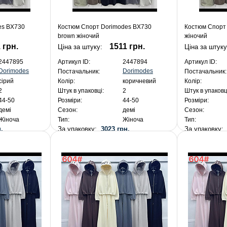
es BX730
Костюм Спорт Dorimodes BX730
Костюм Спорт 
brown жіночий
жіночий
 грн.
1511 грн.
Ціна за штуку:
Ціна за штук
2447895
Артикул ID:
2447894
Артикул ID:
Dorimodes
Dorimodes
Постачальник:
Постачальник:
сірий
Колір:
коричневий
Колір:
2
Штук в упаковці:
2
Штук в упаковц
44-50
Розміри:
44-50
Розміри:
демі
Сезон:
демі
Сезон:
Жіноча
Тип:
Жіноча
Тип:
.
За упаковку:
3023 грн.
За упаковку