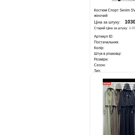
Костюм Спорт Sevim SV
жіночий
1030
Ціна за штуку:
1 0
Старий Ціна за штуку:
Артикул ID:
Постачальник:
Колір:
Штук в упаковці:
Розміри:
Сезон:
Тип:
За упакування:
5 150