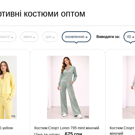
ртивні костюми оптом
рності
імені
ціні
оновленню
Виводити за:
40
 yellow
Костюм Спорт Loren 795 mint жіночий
Костюм Спорт L
жіночий
675 грн.
Ціна за штуку: