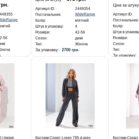
грн.
Ціна за штуку
Артикул ID:
2449354
WideRange
449355
Артикул ID:
Постачальник:
ideRange
Постачальник:
Колір:
м'ятний
овтий
Колір:
Штук в упаковці:
4
Штук в упаковц
Розміри:
42-56
2-56
Розміри:
Сезон:
демі
емі
Сезон:
Тип:
Жіноча
За упаковку:
2700 грн.
іноча
Тип:
.
За упаковку
 l.beige
Костюм Спорт Loren 795 d.grey
Костюм Спорт 