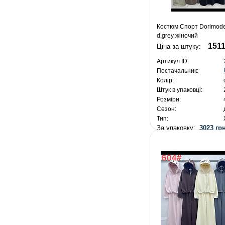
Костюм Спорт Dorimod
d.grey жіночий
1511
Ціна за штуку:
Артикул ID:
Постачальник:
Колір:
Штук в упаковці:
Розміри:
Сезон:
Тип:
За упаковку:
3023 грн