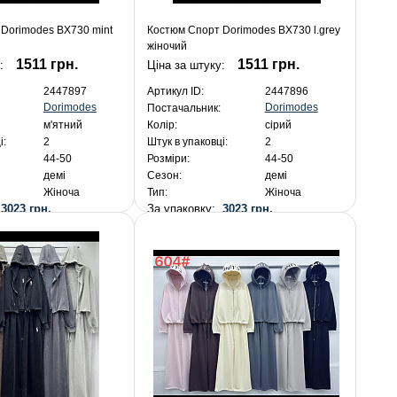
Dorimodes BX730 mint
Костюм Спорт Dorimodes BX730 l.grey
жіночий
1511 грн.
1511 грн.
у:
Ціна за штуку:
2447897
Артикул ID:
2447896
Dorimodes
Dorimodes
Постачальник:
м'ятний
Колір:
сірий
і:
2
Штук в упаковці:
2
44-50
Розміри:
44-50
демі
Сезон:
демі
Жіноча
Тип:
Жіноча
:
3023 грн.
За упаковку:
3023 грн.