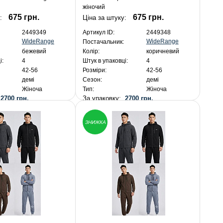
жіночий
675 грн.
675 грн.
:
Ціна за штуку:
2449349
Артикул ID:
2449348
WideRange
WideRange
Постачальник:
бежевий
Колір:
коричневий
і:
4
Штук в упаковці:
4
42-56
Розміри:
42-56
демі
Сезон:
демі
Жіноча
Тип:
Жіноча
:
2700 грн.
За упаковку:
2700 грн.
ЗНИЖКА