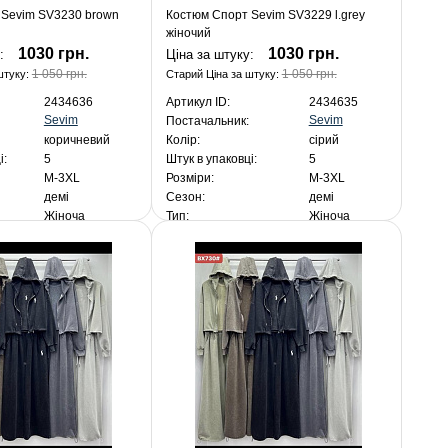
 Sevim SV3230 brown
Костюм Спорт Sevim SV3229 l.grey
жіночий
1030 грн.
1030 грн.
у:
Ціна за штуку:
1 050 грн.
1 050 грн.
штуку:
Старий Ціна за штуку:
2434636
Артикул ID:
2434635
Sevim
Sevim
Постачальник:
коричневий
Колір:
сірий
і:
5
Штук в упаковці:
5
M-3XL
Розміри:
M-3XL
демі
Сезон:
демі
Жіноча
Тип:
Жіноча
ня:
5 150 грн.
За упакування:
5 150 грн.