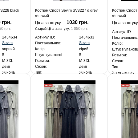
3228 black
Костюм Спорт Sevim SV3227 d.grey
Костюм Спорт 
жіночий
жіночий
 грн.
1030 грн.
Ціна за штуку:
Ціна за штук
50 грн.
1 050 грн.
Старий Ціна за штуку:
Артикул ID:
2434634
Артикул ID:
2434633
Постачальник:
Sevim
Sevim
Постачальник:
Колір:
чорний
Колір:
сірий
Штук в упаковц
5
Штук в упаковці:
5
Розміри:
M-3XL
Розміри:
M-3XL
Сезон:
демі
Сезон:
демі
Тип:
За упаковку
Жіноча
Тип:
Жіноча
 грн.
За упакування:
5 150 грн.