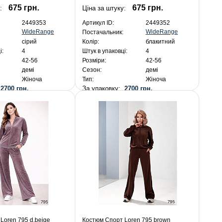
675 грн.
675 грн.
:
Ціна за штуку:
2449353
Артикул ID:
2449352
WideRange
WideRange
Постачальник:
сірий
Колір:
блакитний
і:
4
Штук в упаковці:
4
42-56
Розміри:
42-56
демі
Сезон:
демі
Жіноча
Тип:
Жіноча
:
2700 грн.
За упаковку:
2700 грн.
Loren 795 d.beige
Костюм Спорт Loren 795 brown