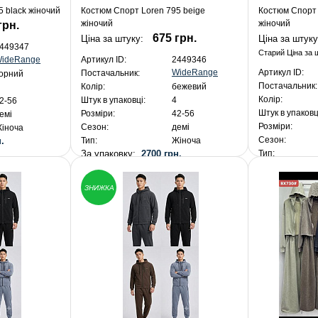
 black жіночий
Костюм Спорт Loren 795 beige
Костюм Спорт
жіночий
жіночий
грн.
675 грн.
Ціна за штуку:
Ціна за штук
449347
Старий Ціна за 
ideRange
Артикул ID:
2449346
WideRange
Артикул ID:
Постачальник:
орний
Постачальник:
Колір:
бежевий
Колір:
Штук в упаковці:
4
2-56
Штук в упаковц
Розміри:
42-56
емі
Розміри:
Сезон:
демі
іноча
Сезон:
.
Тип:
Жіноча
За упаковку:
2700 грн.
Тип:
За упакуван
ЗНИЖКА