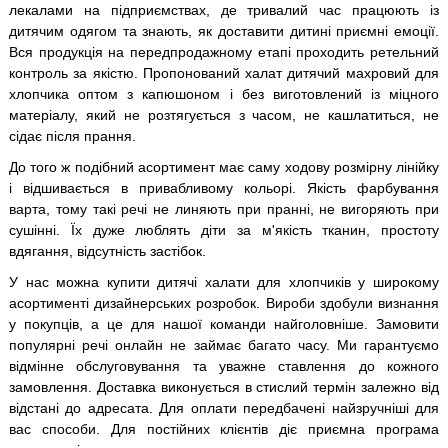
лекалами на підприємствах, де тривалий час працюють із
дитячим одягом та знають, як доставити дитині приємні емоції.
Вся продукція на передпродажному етапі проходить ретельний
контроль за якістю. Пропонований халат дитячий махровий для
хлопчика оптом з капюшоном і без виготовлений із міцного
матеріалу, який не розтягується з часом, не кашлатиться, не
сідає після прання.
До того ж подібний асортимент має саму ходову розмірну лінійку
і відшивається в привабливому кольорі. Якість фарбування
варта, тому такі речі не линяють при пранні, не вигоряють при
сушінні. Їх дуже люблять діти за м'якість тканин, простоту
вдягання, відсутність застібок.
У нас можна купити дитячі халати для хлопчиків у широкому
асортименті дизайнерських розробок. Вироби здобули визнання
у покупців, а це для нашої команди найголовніше. Замовити
популярні речі онлайн не займає багато часу. Ми гарантуємо
відмінне обслуговування та уважне ставлення до кожного
замовлення. Доставка виконується в стислий термін залежно від
відстані до адресата. Для оплати передбачені найзручніші для
вас способи. Для постійних клієнтів діє приємна програма