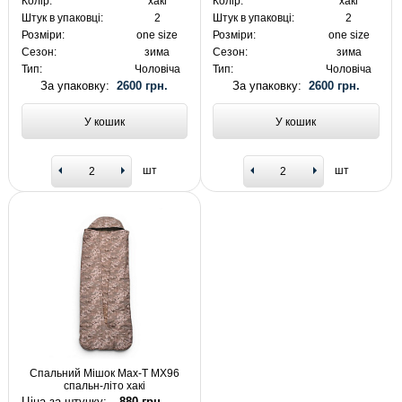
Колір:
хакі
Колір:
хакі
Штук в упаковці:
2
Штук в упаковці:
2
Розміри:
one size
Розміри:
one size
Сезон:
зима
Сезон:
зима
Тип:
Чоловіча
Тип:
Чоловіча
За упаковку:
2600 грн.
За упаковку:
2600 грн.
У кошик
У кошик
шт
шт
Спальний Мішок Max-T MX96
спальн-літо хакі
Ціна за штучку:
880 грн.