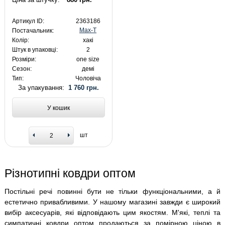
Артикул ID:
2363186
Max-T
Постачальник:
Колір:
хакі
Штук в упаковці:
2
Розміри:
one size
Сезон:
демі
Тип:
Чоловіча
За упакування:
1 760 грн.
У кошик
шт
Різнотипні ковдри оптом
Постільні речі повинні бути не тільки функціональними, а й
естетично привабливими. У нашому магазині завжди є широкий
вибір аксесуарів, які відповідають цим якостям. М'які, теплі та
симпатичні ковдри оптом продаються за помірною ціною в