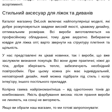
асортименті.
Стильний аксесуар для ліжок та диванів
Каталог магазину DeLook включає найпопулярніші моделі, які
добре розкуповуються завдяки високій якості, цікавому дизайну,
оптимальним розмірам. Всі вироби виготовляються на
професійному обладнанні, тому дуже акуратно. Вибираючи
ковдри для ліжка опт, варто звернути на структуру плетіння та
щільність.
У нас представлені як цікаві новинки, так і вироби, що вже
заслужили визнання покупців. Всі вони дуже практичні, ніжні до
тіла, добре зберігають тепло, забезпечують необхідний
повітрообмін. При цьому кожна річ має індивідуальний,
неповторний дизайн, який можна підібрати під стиль і колір
інтер'єру, іншого постільного приладдя.
Колірна гамма найрізноманітніша – від однотонних тонів до
комбінованих. Якість фарбування висока: після прання вироби
не линяють, на сонці не вигоряють.
Якщо ви обрали наш магазин, то ми готові запропонувати: