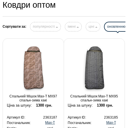
Ковдри оптом
Сортувати за:
популярності
імені
ціні
оновленню
Спальний Мішок Max-T MX97
Спальний Мішок Max-T MX95
спальн-зима хакі
спальн-зима хакі
Ціна за штуку:
1300 грн.
Ціна за штуку:
1300 грн.
Артикул ID:
2363187
Артикул ID:
2363185
Max-T
Max-T
Постачальник:
Постачальник: