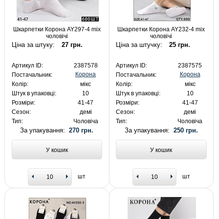
Шкарпетки Корона AY297-4 mix
Шкарпетки Корона AY232-4 mix
чоловічі
чоловічі
Ціна за штуку:
27 грн.
Ціна за штучку:
25 грн.
Артикул ID:
2387578
Артикул ID:
2387575
Корона
Корона
Постачальник:
Постачальник:
Колір:
мікс
Колір:
мікс
Штук в упаковці:
10
Штук в упаковці:
10
Розміри:
41-47
Розміри:
41-47
Сезон:
демі
Сезон:
демі
Тип:
Чоловіча
Тип:
Чоловіча
За упакування:
270 грн.
За упакування:
250 грн.
У кошик
У кошик
шт
шт