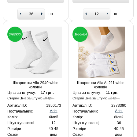
шт
шт
ЗНИЖКА
ЗНИЖКА
Шкарпетки Alia 2940 white
Шкарпетки Alia AL211 white
чоловічі
чоловічі
Ціна за штучку:
17 грн.
Ціна за штучку:
11 грн.
18 грн.
12 грн.
Старий Ціна за штуку:
Старий Ціна за штуку:
Артикул ID:
1950173
Артикул ID:
2373390
Алія
Алія
Постачальник:
Постачальник:
Колір:
білий
Колір:
білий
Штук в упаковці:
12
Штук в упаковці:
36
Розміри:
40-45
Розміри:
40-45
Сезон:
демі
Сезон:
демі