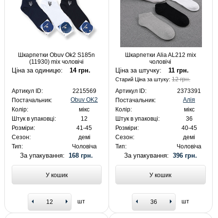
Шкарпетки Obuv Ok2 S185n
Шкарпетки Alia AL212 mix
(11930) mix чоловічі
чоловічі
Ціна за одиницю:
14 грн.
Ціна за штучку:
11 грн.
12 грн.
Старий Ціна за штуку:
Артикул ID:
2215569
Артикул ID:
2373391
Obuv OK2
Алія
Постачальник:
Постачальник:
Колір:
мікс
Колір:
мікс
Штук в упаковці:
12
Штук в упаковці:
36
Розміри:
41-45
Розміри:
40-45
Сезон:
демі
Сезон:
демі
Тип:
Чоловіча
Тип:
Чоловіча
За упакування:
168 грн.
За упакування:
396 грн.
У кошик
У кошик
шт
шт