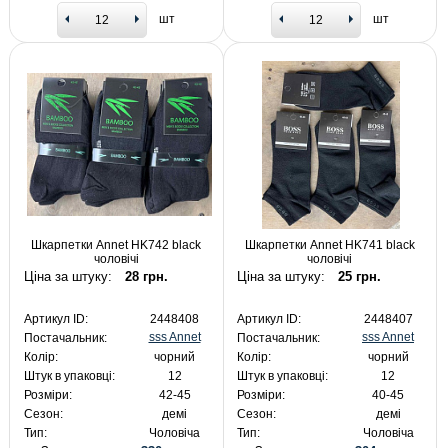
шт
шт
Шкарпетки Annet HK742 black
Шкарпетки Annet HK741 black
чоловічі
чоловічі
Ціна за штуку:
28 грн.
Ціна за штуку:
25 грн.
Артикул ID:
2448408
Артикул ID:
2448407
sss Annet
sss Annet
Постачальник:
Постачальник:
Колір:
чорний
Колір:
чорний
Штук в упаковці:
12
Штук в упаковці:
12
Розміри:
42-45
Розміри:
40-45
Сезон:
демі
Сезон:
демі
Тип:
Чоловіча
Тип:
Чоловіча