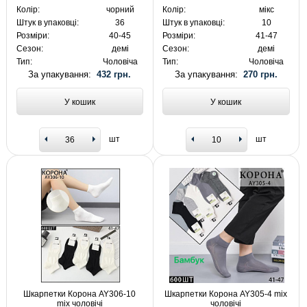
Колір:
чорний
Колір:
мікс
Штук в упаковці:
36
Штук в упаковці:
10
Розміри:
40-45
Розміри:
41-47
Сезон:
демі
Сезон:
демі
Тип:
Чоловіча
Тип:
Чоловіча
За упакування:
432 грн.
За упакування:
270 грн.
У кошик
У кошик
шт
шт
Шкарпетки Корона AY306-10
Шкарпетки Корона AY305-4 mix
mix чоловічі
чоловічі