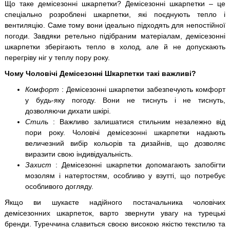
Що таке демісезонні шкарпетки? Демісезонні шкарпетки – це
спеціально розроблені шкарпетки, які поєднують тепло і
вентиляцію. Саме тому вони ідеально підходять для непостійної
погоди. Завдяки ретельно підібраним матеріалам, демісезонні
шкарпетки зберігають тепло в холод, але й не допускають
перегріву ніг у теплу пору року.
Чому Чоловічі Демісезонні Шкарпетки такі важливі?
Комфорт
: Демісезонні шкарпетки забезпечують комфорт
у будь-яку погоду. Вони не тиснуть і не тиснуть,
дозволяючи дихати шкірі.
Стиль
: Важливо залишатися стильним незалежно від
пори року. Чоловічі демісезонні шкарпетки надають
величезний вибір кольорів та дизайнів, що дозволяє
виразити свою індивідуальність.
Захист
: Демісезонні шкарпетки допомагають запобігти
мозолям і натертостям, особливо у взутті, що потребує
особливого догляду.
Якщо ви шукаєте надійного постачальника чоловічих
демісезонних шкарпеток, варто звернути увагу на турецькі
бренди. Туреччина славиться своєю високою якістю текстилю та