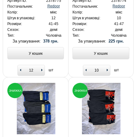
Артикул ID:
2378775
Артикул ID:
2378774
Redoor
Redoor
Постачальник:
Постачальник:
Колір:
мікс
Колір:
мікс
Штук в упаковці:
12
Штук в упаковці:
10
Розміри:
41-45
Розміри:
41-47
Сезон:
демі
Сезон:
демі
Тип:
Чоловіча
Тип:
Чоловіча
За упакування:
378 грн.
За упакування:
225 грн.
У кошик
У кошик
шт
шт
ЗНИЖКА
ЗНИЖКА