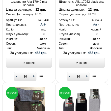
Шкарпетки Alia 17049 mix
Шкарпетки Alia 17052 black мікс
чоловічі
чоловічі
Ціна за одиницю:
12 грн.
Ціна за одиницю:
12 грн.
13 грн.
13 грн.
Старий Ціна за штуку:
Старий Ціна за штуку:
Артикул ID:
1498431
Артикул ID:
1498434
Алія
Алія
Постачальник:
Постачальник:
Колір:
мікс
Колір:
чорний
Штук в упаковці:
36
Штук в упаковці:
36
Розміри:
40-45
Розміри:
40-45
Сезон:
демі
Сезон:
демі
Тип:
Чоловіча
Тип:
Чоловіча
За упакування:
432 грн.
За упакування:
432 грн.
У кошик
У кошик
шт
шт
ЗНИЖКА
ЗНИЖКА