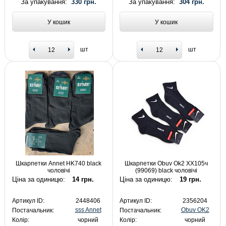
За упакування:
330 грн.
За упакування:
304 грн.
У кошик
У кошик
шт
шт
Шкарпетки Annet HK740 black
Шкарпетки Obuv Ok2 XX105ч
чоловічі
(99069) black чоловічі
Ціна за одиницю:
14 грн.
Ціна за одиницю:
19 грн.
Артикул ID:
2448406
Артикул ID:
2356204
sss Annet
Obuv OK2
Постачальник:
Постачальник:
Колір:
чорний
Колір:
чорний