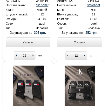
Артикул ID:
2448416
Артикул ID:
2448415
sss Annet
sss Annet
Постачальник:
Постачальник:
Колір:
чорний
Колір:
мікс
Штук в упаковці:
12
Штук в упаковці:
12
Розміри:
41-45
Розміри:
41-45
Сезон:
демі
Сезон:
демі
Тип:
Чоловіча
Тип:
Чоловіча
За упакування:
304 грн.
За упакування:
252 грн.
У кошик
У кошик
шт
шт