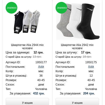
ЗНИЖКА
ЗНИЖКА
Шкарпетки Alia 2944 mix
Шкарпетки Alia 2942 mix
чоловічі
чоловічі
Ціна за одиницю:
12 грн.
Ціна за штучку:
17 грн.
13 грн.
18 грн.
Старий Ціна за штуку:
Старий Ціна за штуку:
Артикул ID:
1950177
Артикул ID:
1950175
Алія
Алія
Постачальник:
Постачальник:
Колір:
мікс
Колір:
мікс
Штук в упаковці:
36
Штук в упаковці:
12
Розміри:
40-45
Розміри:
40-45
Сезон:
демі
Сезон:
демі
Тип:
Чоловіча
Тип:
Чоловіча
За упакування:
432 грн.
За упакування:
204 грн.
У кошик
У кошик