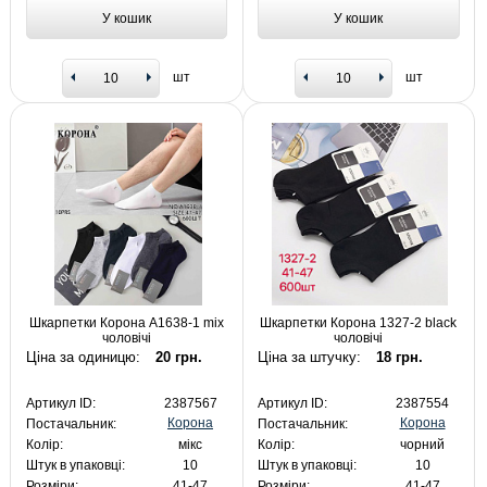
У кошик
У кошик
шт
шт
Шкарпетки Корона A1638-1 mix
Шкарпетки Корона 1327-2 black
чоловічі
чоловічі
Ціна за одиницю:
20 грн.
Ціна за штучку:
18 грн.
Артикул ID:
2387567
Артикул ID:
2387554
Корона
Корона
Постачальник:
Постачальник:
Колір:
мікс
Колір:
чорний
Штук в упаковці:
10
Штук в упаковці:
10
Розміри:
41-47
Розміри:
41-47