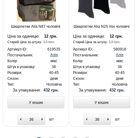
Шкарпетки Alia N87 чоловічі
Шкарпетки Alia N25 mix чоловічі
Ціна за одиницю:
12 грн.
Ціна за одиницю:
12 грн.
13 грн.
13 грн.
Старий Ціна за штуку:
Старий Ціна за штуку:
Артикул ID:
619535
Артикул ID:
580916
Алія
Алія
Постачальник:
Постачальник:
Колір:
мікс
Колір:
мікс
Штук в упаковці:
36
Штук в упаковці:
36
Розміри:
40-45
Розміри:
40-45
Сезон:
демі
Сезон:
демі
Тип:
Чоловіча
Тип:
Чоловіча
За упакування:
432 грн.
За упакування:
432 грн.
У кошик
У кошик
шт
шт