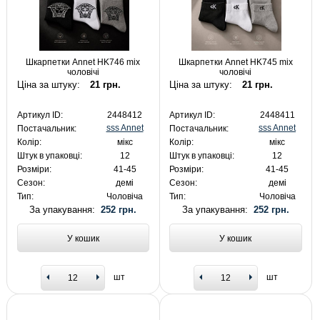
Шкарпетки Annet HK746 mix
Шкарпетки Annet HK745 mix
чоловічі
чоловічі
Ціна за штуку:
21 грн.
Ціна за штуку:
21 грн.
Артикул ID:
2448412
Артикул ID:
2448411
sss Annet
sss Annet
Постачальник:
Постачальник:
Колір:
мікс
Колір:
мікс
Штук в упаковці:
12
Штук в упаковці:
12
Розміри:
41-45
Розміри:
41-45
Сезон:
демі
Сезон:
демі
Тип:
Чоловіча
Тип:
Чоловіча
За упакування:
252 грн.
За упакування:
252 грн.
У кошик
У кошик
шт
шт