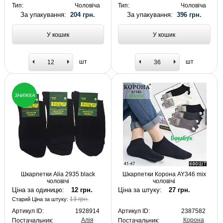
Тип:
Чоловіча
Тип:
Чоловіча
За упакування:
204 грн.
За упакування:
396 грн.
У кошик
У кошик
шт
шт
ЗНИЖКА
Шкарпетки Alia 2935 black
Шкарпетки Корона AY346 mix
чоловічі
чоловічі
Ціна за одиницю:
12 грн.
Ціна за штуку:
27 грн.
13 грн.
Старий Ціна за штуку:
Артикул ID:
1928914
Артикул ID:
2387582
Алія
Корона
Постачальник:
Постачальник: