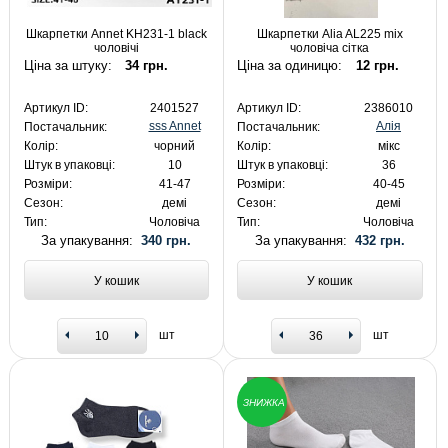
Шкарпетки Annet KH231-1 black
Шкарпетки Alia AL225 mix
чоловічі
чоловіча сітка
Ціна за штуку:
34 грн.
Ціна за одиницю:
12 грн.
Артикул ID:
2401527
Артикул ID:
2386010
sss Annet
Алія
Постачальник:
Постачальник:
Колір:
чорний
Колір:
мікс
Штук в упаковці:
10
Штук в упаковці:
36
Розміри:
41-47
Розміри:
40-45
Сезон:
демі
Сезон:
демі
Тип:
Чоловіча
Тип:
Чоловіча
За упакування:
340 грн.
За упакування:
432 грн.
У кошик
У кошик
шт
шт
ЗНИЖКА