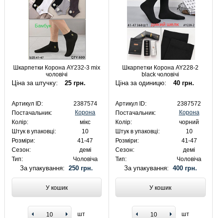
Шкарпетки Корона AY232-3 mix
Шкарпетки Корона AY228-2
чоловічі
black чоловічі
Ціна за штучку:
25 грн.
Ціна за одиницю:
40 грн.
Артикул ID:
2387574
Артикул ID:
2387572
Корона
Корона
Постачальник:
Постачальник:
Колір:
мікс
Колір:
чорний
Штук в упаковці:
10
Штук в упаковці:
10
Розміри:
41-47
Розміри:
41-47
Сезон:
демі
Сезон:
демі
Тип:
Чоловіча
Тип:
Чоловіча
За упакування:
250 грн.
За упакування:
400 грн.
У кошик
У кошик
шт
шт