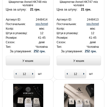
Шкарпетки Annet HK748 mix
Шкарпетки Annet HK747 mix
чоловічі
чоловічі
Ціна за штуку:
21 грн.
Ціна за штуку:
21 грн.
Артикул ID:
2448414
Артикул ID:
2448413
sss Annet
sss Annet
Постачальник:
Постачальник:
Колір:
мікс
Колір:
мікс
Штук в упаковці:
12
Штук в упаковці:
12
Розміри:
41-45
Розміри:
41-45
Сезон:
демі
Сезон:
демі
Тип:
Чоловіча
Тип:
Чоловіча
За упакування:
252 грн.
За упакування:
252 грн.
У кошик
У кошик
шт
шт