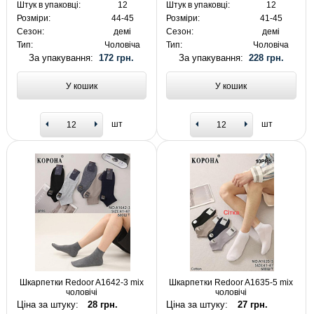
Штук в упаковці:
12
Штук в упаковці:
12
Розміри:
44-45
Розміри:
41-45
Сезон:
демі
Сезон:
демі
Тип:
Чоловіча
Тип:
Чоловіча
За упакування:
172 грн.
За упакування:
228 грн.
У кошик
У кошик
шт
шт
Шкарпетки Redoor A1642-3 mix
Шкарпетки Redoor A1635-5 mix
чоловічі
чоловічі
Ціна за штуку:
28 грн.
Ціна за штуку:
27 грн.