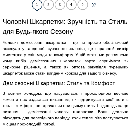
1
2
3
4
9
Чоловічі Шкарпетки: Зручність та Стиль
для Будь-якого Сезону
Чоловічі демісезонні шкарпетки - це не просто обов'язковий
аксесуар у гардеробі сучасного чоловіка, це справжній витвір
мистецтва у світі моди та комфорту. У цій статті ми розглянемо
чому вибір демісезонних шкарпеток варто сприймати як
серйозне рішення, а також як оптова закупівля турецьких
шкарпеток може стати вигідним кроком для вашого бізнесу.
Демісезонні Шкарпетки: Стиль та Комфорт
З осіннім холодом, що насувається, і прохолодною весною
кожен з нас задається питанням, як підтримувати свої ноги в
теплі і комфорті, не втрачаючи при цьому стиль. І відповідь на це
питання – демісезонні чоловічі шкарпетки. Вони ідеально
підходять для перехідного періоду, коли тепле літо поступається
місцем прохолодній погоді.