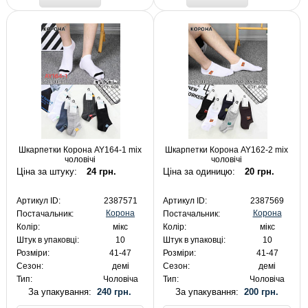
Шкарпетки Корона AY164-1 mix
Шкарпетки Корона AY162-2 mix
чоловічі
чоловічі
Ціна за штуку:
24 грн.
Ціна за одиницю:
20 грн.
Артикул ID:
2387571
Артикул ID:
2387569
Корона
Корона
Постачальник:
Постачальник:
Колір:
мікс
Колір:
мікс
Штук в упаковці:
10
Штук в упаковці:
10
Розміри:
41-47
Розміри:
41-47
Сезон:
демі
Сезон:
демі
Тип:
Чоловіча
Тип:
Чоловіча
За упакування:
240 грн.
За упакування:
200 грн.