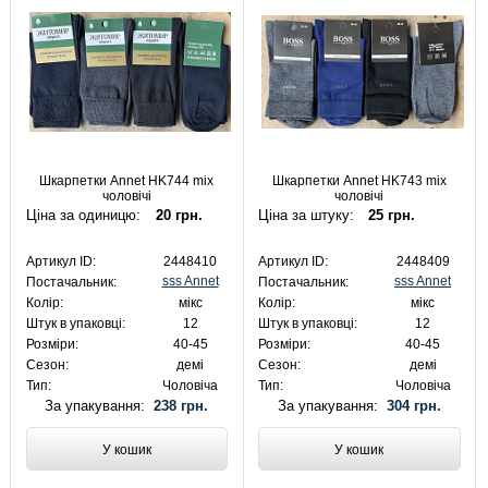
Шкарпетки Annet HK744 mix
Шкарпетки Annet HK743 mix
чоловічі
чоловічі
Ціна за одиницю:
20 грн.
Ціна за штуку:
25 грн.
Артикул ID:
2448410
Артикул ID:
2448409
sss Annet
sss Annet
Постачальник:
Постачальник:
Колір:
мікс
Колір:
мікс
Штук в упаковці:
12
Штук в упаковці:
12
Розміри:
40-45
Розміри:
40-45
Сезон:
демі
Сезон:
демі
Тип:
Чоловіча
Тип:
Чоловіча
За упакування:
238 грн.
За упакування:
304 грн.
У кошик
У кошик