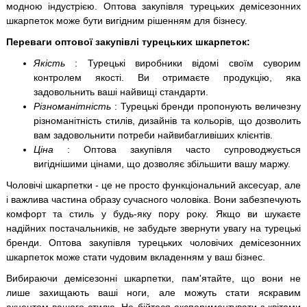
модною індустрією. Оптова закупівля турецьких демісезонних
шкарпеток може бути вигідним рішенням для бізнесу.
Переваги оптової закупівлі турецьких шкарпеток:
Якість
: Турецькі виробники відомі своїм суворим
контролем якості. Ви отримаєте продукцію, яка
задовольнить ваші найвищі стандарти.
Різноманітність
: Турецькі бренди пропонують величезну
різноманітність стилів, дизайнів та кольорів, що дозволить
вам задовольнити потреби найвибагливіших клієнтів.
Ціна
: Оптова закупівля часто супроводжується
вигіднішими цінами, що дозволяє збільшити вашу маржу.
Чоловічі шкарпетки - це не просто функціональний аксесуар, але
і важлива частина образу сучасного чоловіка. Вони забезпечують
комфорт та стиль у будь-яку пору року. Якщо ви шукаєте
надійних постачальників, не забудьте звернути увагу на турецькі
бренди. Оптова закупівля турецьких чоловічих демісезонних
шкарпеток може стати чудовим вкладенням у ваш бізнес.
Вибираючи демісезонні шкарпетки, пам'ятайте, що вони не
лише захищають ваші ноги, але можуть стати яскравим
акцентом вашого стилю. Не бійтеся експериментувати з квітами