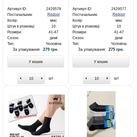
Артикул ID:
2429578
Артикул ID:
2429577
Redoor
Redoor
Постачальник:
Постачальник:
Колір:
мікс
Колір:
мікс
Штук в упаковці:
10
Штук в упаковці:
10
Розміри:
41-47
Розміри:
41-47
Сезон:
демі
Сезон:
демі
Тип:
Чоловіча
Тип:
Чоловіча
За упакування:
279 грн.
За упакування:
275 грн.
У кошик
У кошик
шт
шт