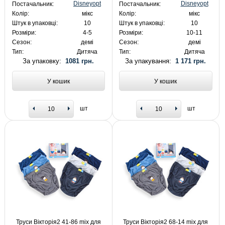
Disneyopt
Disneyopt
Постачальник:
Постачальник:
Колір:
мікс
Колір:
мікс
Штук в упаковці:
10
Штук в упаковці:
10
Розміри:
4-5
Розміри:
10-11
Сезон:
демі
Сезон:
демі
Тип:
Дитяча
Тип:
Дитяча
За упаковку:
1081 грн.
За упакування:
1 171 грн.
У кошик
У кошик
шт
шт
Труси Вікторія2 41-86 mix для
Труси Вікторія2 68-14 mix для