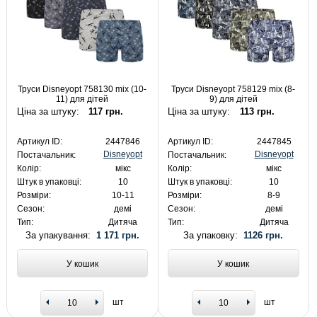
Труси Disneyopt 758130 mix (10-
Труси Disneyopt 758129 mix (8-
11) для дітей
9) для дітей
Ціна за штуку:
117 грн.
Ціна за штуку:
113 грн.
Артикул ID:
2447846
Артикул ID:
2447845
Disneyopt
Disneyopt
Постачальник:
Постачальник:
Колір:
мікс
Колір:
мікс
Штук в упаковці:
10
Штук в упаковці:
10
Розміри:
10-11
Розміри:
8-9
Сезон:
демі
Сезон:
демі
Тип:
Дитяча
Тип:
Дитяча
За упакування:
1 171 грн.
За упаковку:
1126 грн.
У кошик
У кошик
шт
шт