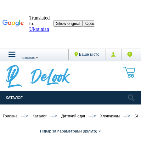
Ваше місто
Ukrainian
▼
КАТАЛОГ
Головна
Каталог
Дитячий одяг
Хлопчикам
Біл
Підбір за параметрами (фільтр)