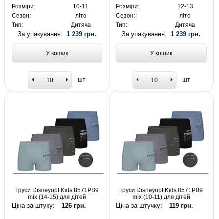
Розміри:
10-11
Розміри:
12-13
Сезон:
літо
Сезон:
літо
Тип:
Дитяча
Тип:
Дитяча
За упакування:
1 239 грн.
За упакування:
1 239 грн.
У кошик
У кошик
шт
шт
Труси Disneyopt Kids 8571PB9
Труси Disneyopt Kids 8571PB9
mix (14-15) для дітей
mix (10-11) для дітей
Ціна за штуку:
126 грн.
Ціна за штучку:
119 грн.