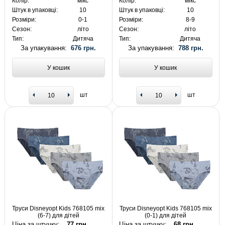
Колір:
мікс
Колір:
мікс
Штук в упаковці:
10
Штук в упаковці:
10
Розміри:
0-1
Розміри:
8-9
Сезон:
літо
Сезон:
літо
Тип:
Дитяча
Тип:
Дитяча
За упакування:
676 грн.
За упакування:
788 грн.
У кошик
У кошик
шт
шт
Труси Disneyopt Kids 768105 mix
Труси Disneyopt Kids 768105 mix
(6-7) для дітей
(0-1) для дітей
Ціна за штучку:
77 грн.
Ціна за штучку:
68 грн.