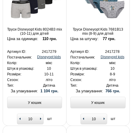
Труси Disneyopt Kids 8024B3 mix
Труси Disneyopt Kids 7681B13
(10-11) для дітей
mix (8-9) для дітей
Ціна за одиницю:
110 грн.
Ціна за штучку:
77 грн.
Артикул ID:
2417279
Артикул ID:
2417278
Disneyopt kids
Disneyopt kids
Постачальник:
Постачальник:
Колір:
мікс
Колір:
мікс
Штук в упаковці:
10
Штук в упаковці:
10
Розміри:
10-11
Розміри:
8-9
Сезон:
літо
Сезон:
літо
Тип:
Дитяча
Тип:
Дитяча
За упакування:
1 104 грн.
За упакування:
766 грн.
У кошик
У кошик
шт
шт