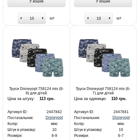
У кошик
У кошик
шт
шт
Труси Disneyopt 758124 mix (8-
Труси Disneyopt 758124 mix (6-
9) для дітей
7) для дітей
Ціна за штуку:
113 грн.
Ціна за одиницю:
110 грн.
Артикул ID:
2447842
Артикул ID:
2447841
Disneyopt
Disneyopt
Постачальник:
Постачальник:
Колір:
мікс
Колір:
мікс
Штук в упаковці:
10
Штук в упаковці:
10
Розміри:
8-9
Розміри:
6-7