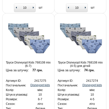
шт
шт
Труси Disneyopt Kids 768108 mix
Труси Disneyopt Kids 768108 mix
(6-7)
(4-5) для дітей
Ціна за штучку:
77 грн.
Ціна за штучку:
74 грн.
Артикул ID:
2417275
Артикул ID:
2417274
Disneyopt kids
Disneyopt kids
Постачальник:
Постачальник:
Колір:
мікс
Колір:
мікс
Штук в упаковці:
10
Штук в упаковці:
10
Розміри:
6-7
Розміри:
4-5
Сезон:
літо
Сезон:
літо
Тип:
Дитяча
Тип:
Дитяча