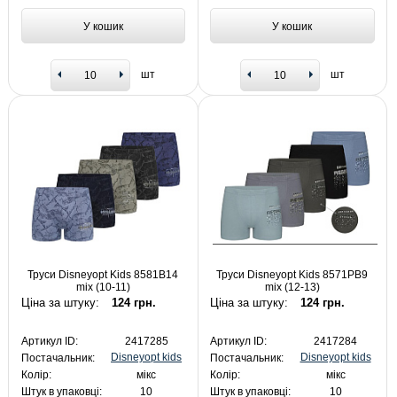
У кошик
У кошик
шт
шт
Труси Disneyopt Kids 8581B14
Труси Disneyopt Kids 8571PB9
mix (10-11)
mix (12-13)
Ціна за штуку:
124 грн.
Ціна за штуку:
124 грн.
Артикул ID:
2417285
Артикул ID:
2417284
Disneyopt kids
Disneyopt kids
Постачальник:
Постачальник:
Колір:
мікс
Колір:
мікс
Штук в упаковці:
10
Штук в упаковці:
10