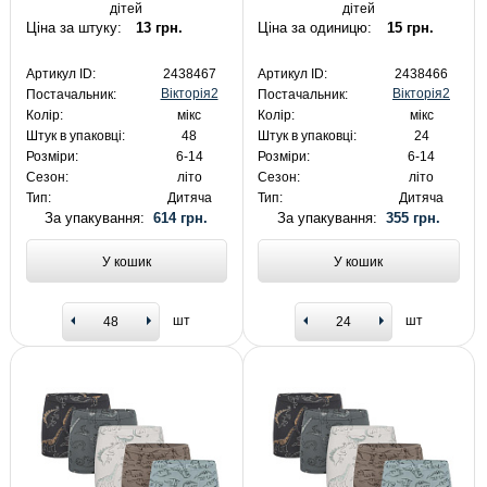
дітей
дітей
Ціна за штуку:
13 грн.
Ціна за одиницю:
15 грн.
Артикул ID:
2438467
Артикул ID:
2438466
Вікторія2
Вікторія2
Постачальник:
Постачальник:
Колір:
мікс
Колір:
мікс
Штук в упаковці:
48
Штук в упаковці:
24
Розміри:
6-14
Розміри:
6-14
Сезон:
літо
Сезон:
літо
Тип:
Дитяча
Тип:
Дитяча
За упакування:
614 грн.
За упакування:
355 грн.
У кошик
У кошик
шт
шт