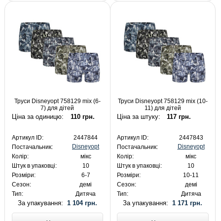
Труси Disneyopt 758129 mix (6-
Труси Disneyopt 758129 mix (10-
7) для дітей
11) для дітей
Ціна за одиницю:
110 грн.
Ціна за штуку:
117 грн.
Артикул ID:
2447844
Артикул ID:
2447843
Disneyopt
Disneyopt
Постачальник:
Постачальник:
Колір:
мікс
Колір:
мікс
Штук в упаковці:
10
Штук в упаковці:
10
Розміри:
6-7
Розміри:
10-11
Сезон:
демі
Сезон:
демі
Тип:
Дитяча
Тип:
Дитяча
За упакування:
1 104 грн.
За упакування:
1 171 грн.