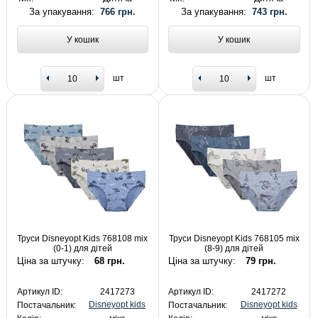
За упакування:
766 грн.
За упакування:
743 грн.
У кошик
У кошик
шт
шт
Труси Disneyopt Kids 768108 mix
Труси Disneyopt Kids 768105 mix
(0-1) для дітей
(8-9) для дітей
Ціна за штучку:
68 грн.
Ціна за штучку:
79 грн.
Артикул ID:
2417273
Артикул ID:
2417272
Disneyopt kids
Disneyopt kids
Постачальник:
Постачальник: