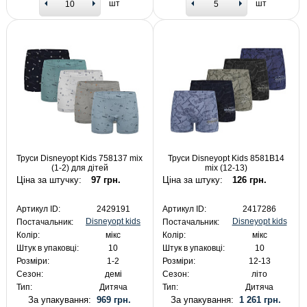
шт
шт
Труси Disneyopt Kids 758137 mix
Труси Disneyopt Kids 8581B14
(1-2) для дітей
mix (12-13)
Ціна за штучку:
97 грн.
Ціна за штуку:
126 грн.
Артикул ID:
2429191
Артикул ID:
2417286
Disneyopt kids
Disneyopt kids
Постачальник:
Постачальник:
Колір:
мікс
Колір:
мікс
Штук в упаковці:
10
Штук в упаковці:
10
Розміри:
1-2
Розміри:
12-13
Сезон:
демі
Сезон:
літо
Тип:
Дитяча
Тип:
Дитяча
За упакування:
969 грн.
За упакування:
1 261 грн.