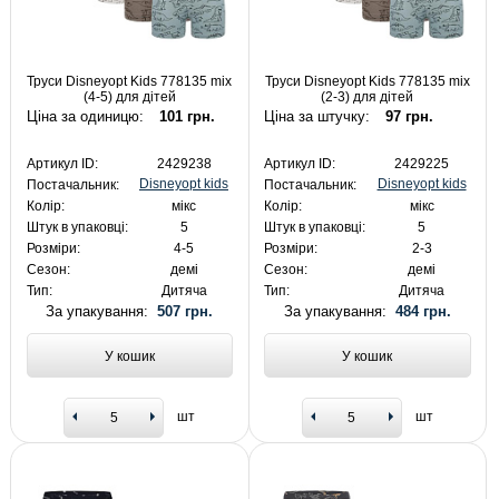
Труси Disneyopt Kids 778135 mix
Труси Disneyopt Kids 778135 mix
(4-5) для дітей
(2-3) для дітей
Ціна за одиницю:
101 грн.
Ціна за штучку:
97 грн.
Артикул ID:
2429238
Артикул ID:
2429225
Disneyopt kids
Disneyopt kids
Постачальник:
Постачальник:
Колір:
мікс
Колір:
мікс
Штук в упаковці:
5
Штук в упаковці:
5
Розміри:
4-5
Розміри:
2-3
Сезон:
демі
Сезон:
демі
Тип:
Дитяча
Тип:
Дитяча
За упакування:
507 грн.
За упакування:
484 грн.
У кошик
У кошик
шт
шт