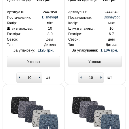
Артикул ID:
2447850
Артикул ID:
2447849
Disneyopt
Disneyopt
Постачальник:
Постачальник:
Колір:
мікс
Колір:
мікс
Штук в упаковці:
10
Штук в упаковці:
10
Розміри:
8-9
Розміри:
6-7
Сезон:
демі
Сезон:
демі
Тип:
Дитяча
Тип:
Дитяча
За упаковку:
1126 грн.
За упакування:
1 104 грн.
У кошик
У кошик
шт
шт