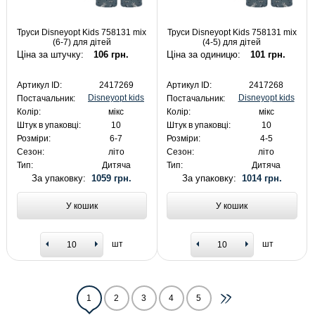
Труси Disneyopt Kids 758131 mix
Труси Disneyopt Kids 758131 mix
(6-7) для дітей
(4-5) для дітей
Ціна за штучку:
106 грн.
Ціна за одиницю:
101 грн.
Артикул ID:
2417269
Артикул ID:
2417268
Disneyopt kids
Disneyopt kids
Постачальник:
Постачальник:
Колір:
мікс
Колір:
мікс
Штук в упаковці:
10
Штук в упаковці:
10
Розміри:
6-7
Розміри:
4-5
Сезон:
літо
Сезон:
літо
Тип:
Дитяча
Тип:
Дитяча
За упаковку:
1059 грн.
За упаковку:
1014 грн.
У кошик
У кошик
шт
шт
1
2
3
4
5