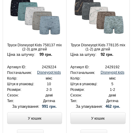
Труси Disneyopt Kids 758137 mix
Труси Disneyopt Kids 778135 mix
(2-3) для дітей
(1-2) для дітей
Ціна за штучку:
99 грн.
Ціна за штуку:
92 грн.
Артикул ID:
2429224
Артикул ID:
2429192
Disneyopt kids
Disneyopt kids
Постачальник:
Постачальник:
Колір:
мікс
Колір:
мікс
Штук в упаковці:
10
Штук в упаковці:
5
Розміри:
2-3
Розміри:
1-2
Сезон:
демі
Сезон:
демі
Тип:
Дитяча
Тип:
Дитяча
За упакування:
991 грн.
За упакування:
462 грн.
У кошик
У кошик