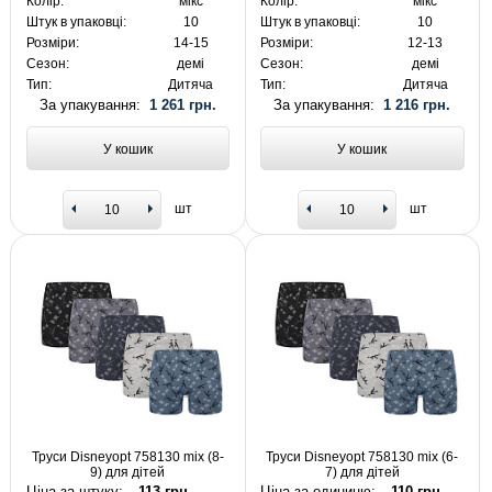
Колір:
мікс
Колір:
мікс
Штук в упаковці:
10
Штук в упаковці:
10
Розміри:
14-15
Розміри:
12-13
Сезон:
демі
Сезон:
демі
Тип:
Дитяча
Тип:
Дитяча
За упакування:
1 261 грн.
За упакування:
1 216 грн.
У кошик
У кошик
шт
шт
Труси Disneyopt 758130 mix (8-
Труси Disneyopt 758130 mix (6-
9) для дітей
7) для дітей
Ціна за штуку:
113 грн.
Ціна за одиницю:
110 грн.