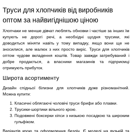
Труси для хлопчиків від виробників
оптом за найвигіднішою ціною
Хлопчаки не менше дівчат люблять обновки і частіше за інших їм
купують не дорогі речі, а необхідні щодня трусики, які
доводиться міняти навіть у тому випадку, якщо вони ще не
зносилися, але малюк з них просто виріс. Труси для хлопчиків
оптом чудове вкладення коштів. Товар завжди затребуваний і
добре продається, а власники магазинів та підприємці
отримують прибуток.
Широта асортименту
Дизайн спідньої білизни для хлопчиків дуже різноманітний.
Можна купити:
Класичні облягаючі чоловічі труси брифи або плавки.
Трусики-шортики вільного крою.
Подовжені боксерки хіпси з низькою посадкою та широким
гульфіком.
Варіантів крою та оформлення безліч. Є моделі на вузькій та