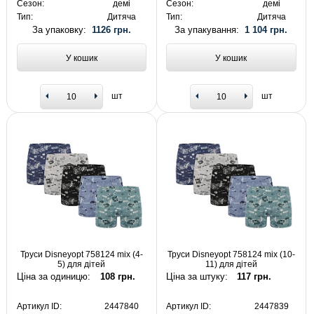
Сезон:
демі
Сезон:
демі
Тип:
Дитяча
Тип:
Дитяча
За упаковку:
1126 грн.
За упакування:
1 104 грн.
У кошик
У кошик
шт
шт
Труси Disneyopt 758124 mix (4-
Труси Disneyopt 758124 mix (10-
5) для дітей
11) для дітей
Ціна за одиницю:
108 грн.
Ціна за штуку:
117 грн.
Артикул ID:
2447840
Артикул ID:
2447839