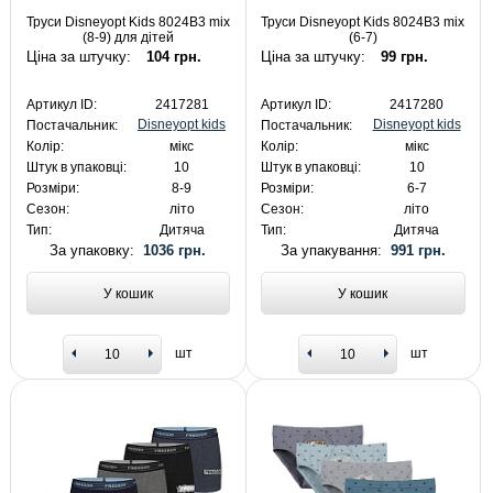
Труси Disneyopt Kids 8024B3 mix
Труси Disneyopt Kids 8024B3 mix
(8-9) для дітей
(6-7)
Ціна за штучку:
104 грн.
Ціна за штучку:
99 грн.
Артикул ID:
2417281
Артикул ID:
2417280
Disneyopt kids
Disneyopt kids
Постачальник:
Постачальник:
Колір:
мікс
Колір:
мікс
Штук в упаковці:
10
Штук в упаковці:
10
Розміри:
8-9
Розміри:
6-7
Сезон:
літо
Сезон:
літо
Тип:
Дитяча
Тип:
Дитяча
За упаковку:
1036 грн.
За упакування:
991 грн.
У кошик
У кошик
шт
шт