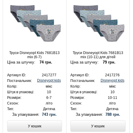
Труси Disneyopt Kids 7681B13
Труси Disneyopt Kids 7681B13
mix (6-7)
mix (10-11) для дітей
Ціна за штучку:
74 грн.
Ціна за штучку:
79 грн.
Артикул ID:
2417277
Артикул ID:
2417276
Disneyopt kids
Disneyopt kids
Постачальник:
Постачальник:
Колір:
мікс
Колір:
мікс
Штук в упаковці:
10
Штук в упаковці:
10
Розміри:
6-7
Розміри:
10-11
Сезон:
літо
Сезон:
літо
Тип:
Дитяча
Тип:
Дитяча
За упакування:
743 грн.
За упакування:
788 грн.
У кошик
У кошик