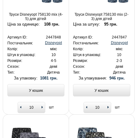
Труси Disneyopt 758130 mix (4-
Труси Disneyopt 758130 mix (2-
5) для дітей
3) для дітей
Ціна за одиницю:
108 грн.
Ціна за штуку:
95 грн.
Артикул ID:
2447848
Артикул ID:
2447847
Disneyopt
Disneyopt
Постачальник:
Постачальник:
Колір:
мікс
Колір:
мікс
Штук в упаковці:
10
Штук в упаковці:
10
Розміри:
4-5
Розміри:
2-3
Сезон:
демі
Сезон:
демі
Тип:
Дитяча
Тип:
Дитяча
За упаковку:
1081 грн.
За упакування:
946 грн.
У кошик
У кошик
шт
шт