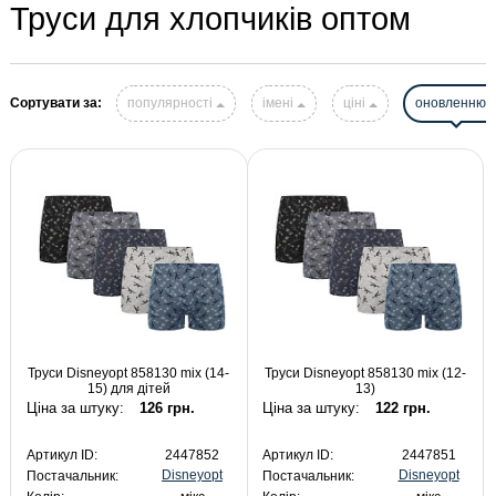
Труси для хлопчиків оптом
Сортувати за:
популярності
імені
ціні
оновленню
Труси Disneyopt 858130 mix (14-
Труси Disneyopt 858130 mix (12-
15) для дітей
13)
Ціна за штуку:
126 грн.
Ціна за штуку:
122 грн.
Артикул ID:
2447852
Артикул ID:
2447851
Disneyopt
Disneyopt
Постачальник:
Постачальник: