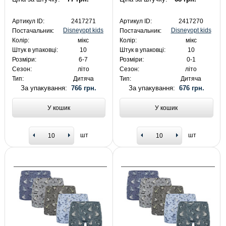
Артикул ID:
2417271
Артикул ID:
2417270
Disneyopt kids
Disneyopt kids
Постачальник:
Постачальник:
Колір:
мікс
Колір:
мікс
Штук в упаковці:
10
Штук в упаковці:
10
Розміри:
6-7
Розміри:
0-1
Сезон:
літо
Сезон:
літо
Тип:
Дитяча
Тип:
Дитяча
За упакування:
766 грн.
За упакування:
676 грн.
У кошик
У кошик
шт
шт