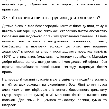
широкій гумці. Однотонні та кольорові, з малюнками та
принтами.
З якої тканини шиють трусики для хлопчиків?
Дитяча білизна має безпосередній контакт тілом дитини, тому її
шиють з алегорії, що не викликає, екологічно чистої абсолютно
безпечної для людського організму трикотажної тканини. В'язане
полотно виготовляють з натуральних бавовняних, лляних,
бамбукових та шовкових волокон до яких для надання
додаткової міцності та еластичності додають невелику кількість
(10%) штучних ниток (еластану, поліестеру та лайкри). Матеріал
добре вбирає вологу, швидко сохне і має дихаючий ефект і без
втрати привабливого зовнішнього вигляду витримує безліч
прань.
На передній частині трусиків мають ущільнену подвійну вставку,
в якій всі шви заховані на виворітному боці. Літні дитячі труси
хлопчикам оптом підбирають із тонкого бавовняного трикотажу
(кулір, ажурний та гумка) з мінімальною кількістю синтетичних
волокон. Для зими із щільного трикотажу: равина, гумка та
інтерлок.