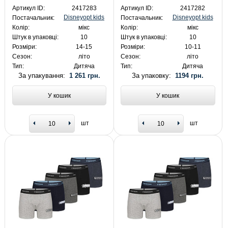
Артикул ID:
2417283
Артикул ID:
2417282
Disneyopt kids
Disneyopt kids
Постачальник:
Постачальник:
Колір:
мікс
Колір:
мікс
Штук в упаковці:
10
Штук в упаковці:
10
Розміри:
14-15
Розміри:
10-11
Сезон:
літо
Сезон:
літо
Тип:
Дитяча
Тип:
Дитяча
За упакування:
1 261 грн.
За упаковку:
1194 грн.
У кошик
У кошик
шт
шт