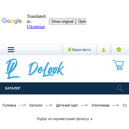
Ваше місто
КАТАЛОГ
Головна
Каталог
Дитячий одяг
Хлопчикам
Све
Підбір за параметрами (фільтр)