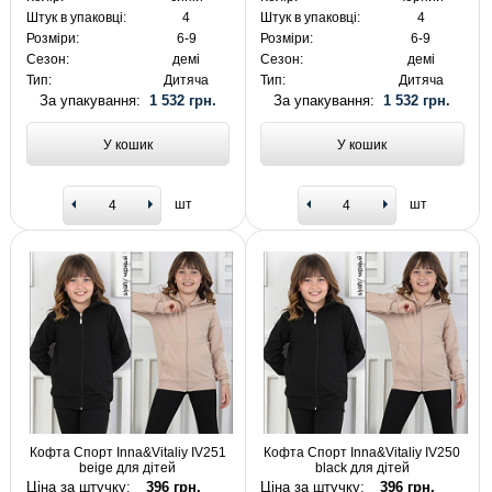
Штук в упаковці:
4
Штук в упаковці:
4
Розміри:
6-9
Розміри:
6-9
Сезон:
демі
Сезон:
демі
Тип:
Дитяча
Тип:
Дитяча
За упакування:
1 532 грн.
За упакування:
1 532 грн.
У кошик
У кошик
шт
шт
Кофта Спорт Inna&Vitaliy IV251
Кофта Спорт Inna&Vitaliy IV250
beige для дітей
black для дітей
Ціна за штучку:
396 грн.
Ціна за штучку:
396 грн.