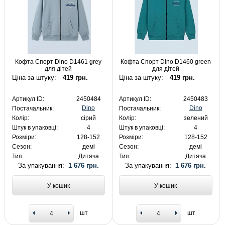
Кофта Спорт Dino D1461 grey
Кофта Спорт Dino D1460 green
для дітей
для дітей
Ціна за штуку:
419 грн.
Ціна за штуку:
419 грн.
Артикул ID:
2450484
Артикул ID:
2450483
Dino
Dino
Постачальник:
Постачальник:
Колір:
сірий
Колір:
зелений
Штук в упаковці:
4
Штук в упаковці:
4
Розміри:
128-152
Розміри:
128-152
Сезон:
демі
Сезон:
демі
Тип:
Дитяча
Тип:
Дитяча
За упакування:
1 676 грн.
За упакування:
1 676 грн.
У кошик
У кошик
шт
шт