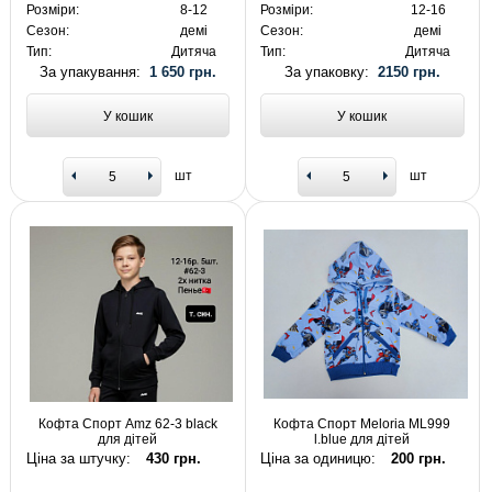
Розміри:
8-12
Розміри:
12-16
Сезон:
демі
Сезон:
демі
Тип:
Дитяча
Тип:
Дитяча
За упакування:
1 650 грн.
За упаковку:
2150 грн.
У кошик
У кошик
шт
шт
Кофта Спорт Amz 62-3 black
Кофта Спорт Meloria ML999
для дітей
l.blue для дітей
Ціна за штучку:
430 грн.
Ціна за одиницю:
200 грн.