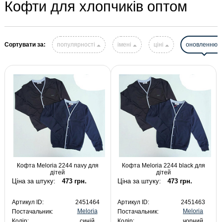
Кофти для хлопчиків оптом
Сортувати за:
популярності
імені
ціні
оновленню
Кофта Meloria 2244 navy для
Кофта Meloria 2244 black для
дітей
дітей
Ціна за штуку:
473 грн.
Ціна за штуку:
473 грн.
Артикул ID:
2451464
Артикул ID:
2451463
Meloria
Meloria
Постачальник:
Постачальник:
Колір:
синій
Колір:
чорний