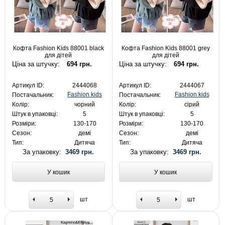
Кофта Fashion Kids 88001 black
Кофта Fashion Kids 88001 grey
для дітей
для дітей
Ціна за штучку:
694 грн.
Ціна за штучку:
694 грн.
Артикул ID:
2444068
Артикул ID:
2444067
Fashion kids
Fashion kids
Постачальник:
Постачальник:
Колір:
чорний
Колір:
сірий
Штук в упаковці:
5
Штук в упаковці:
5
Розміри:
130-170
Розміри:
130-170
Сезон:
демі
Сезон:
демі
Тип:
Дитяча
Тип:
Дитяча
За упаковку:
3469 грн.
За упаковку:
3469 грн.
У кошик
У кошик
шт
шт