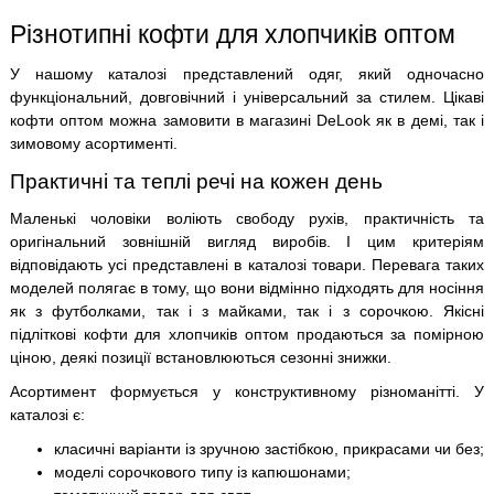
Різнотипні кофти для хлопчиків оптом
У нашому каталозі представлений одяг, який одночасно
функціональний, довговічний і універсальний за стилем. Цікаві
кофти оптом можна замовити в магазині DeLook як в демі, так і
зимовому асортименті.
Практичні та теплі речі на кожен день
Маленькі чоловіки воліють свободу рухів, практичність та
оригінальний зовнішній вигляд виробів. І цим критеріям
відповідають усі представлені в каталозі товари. Перевага таких
моделей полягає в тому, що вони відмінно підходять для носіння
як з футболками, так і з майками, так і з сорочкою. Якісні
підліткові кофти для хлопчиків оптом продаються за помірною
ціною, деякі позиції встановлюються сезонні знижки.
Асортимент формується у конструктивному різноманітті. У
каталозі є:
класичні варіанти із зручною застібкою, прикрасами чи без;
моделі сорочкового типу із капюшонами;