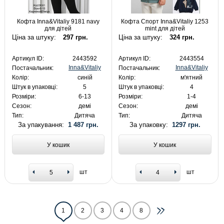
Кофта Inna&Vitaliy 9181 navy
Кофта Спорт Inna&Vitaliy 1253
для дітей
mint для дітей
Ціна за штуку:
297 грн.
Ціна за штуку:
324 грн.
Артикул ID:
2443592
Артикул ID:
2443554
Inna&Vitaliy
Inna&Vitaliy
Постачальник:
Постачальник:
Колір:
синій
Колір:
м'ятний
Штук в упаковці:
5
Штук в упаковці:
4
Розміри:
6-13
Розміри:
1-4
Сезон:
демі
Сезон:
демі
Тип:
Дитяча
Тип:
Дитяча
За упакування:
1 487 грн.
За упаковку:
1297 грн.
У кошик
У кошик
шт
шт
1
2
3
4
8