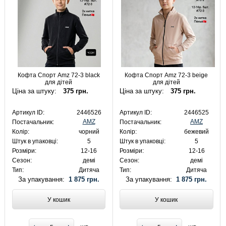
Кофта Спорт Amz 72-3 black
Кофта Спорт Amz 72-3 beige
для дітей
для дітей
Ціна за штуку:
375 грн.
Ціна за штуку:
375 грн.
Артикул ID:
2446526
Артикул ID:
2446525
AMZ
AMZ
Постачальник:
Постачальник:
Колір:
чорний
Колір:
бежевий
Штук в упаковці:
5
Штук в упаковці:
5
Розміри:
12-16
Розміри:
12-16
Сезон:
демі
Сезон:
демі
Тип:
Дитяча
Тип:
Дитяча
За упакування:
1 875 грн.
За упакування:
1 875 грн.
У кошик
У кошик