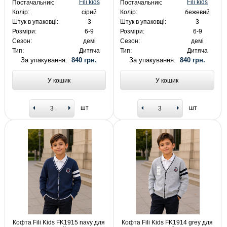
Fili kids
Fili kids
Постачальник:
Постачальник:
Колір:
сірий
Колір:
бежевий
Штук в упаковці:
3
Штук в упаковці:
3
Розміри:
6-9
Розміри:
6-9
Сезон:
демі
Сезон:
демі
Тип:
Дитяча
Тип:
Дитяча
За упакування:
840 грн.
За упакування:
840 грн.
У кошик
У кошик
шт
шт
Кофта Fili Kids FK1915 navy для
Кофта Fili Kids FK1914 grey для