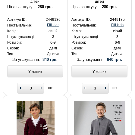
дітей
дітей
Ціна за штуку:
280 грн.
Ціна за штуку:
280 грн.
Артикул ID:
2449136
Артикул ID:
2449135
Fili kids
Fili kids
Постачальник:
Постачальник:
Колір:
синій
Колір:
сірий
Штук в упаковці:
3
Штук в упаковці:
3
Розміри:
6-9
Розміри:
6-9
Сезон:
демі
Сезон:
демі
Тип:
Дитяча
Тип:
Дитяча
За упакування:
840 грн.
За упакування:
840 грн.
У кошик
У кошик
шт
шт