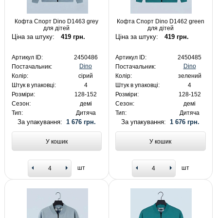
Кофта Спорт Dino D1463 grey
Кофта Спорт Dino D1462 green
для дітей
для дітей
Ціна за штуку:
419 грн.
Ціна за штуку:
419 грн.
Артикул ID:
2450486
Артикул ID:
2450485
Dino
Dino
Постачальник:
Постачальник:
Колір:
сірий
Колір:
зелений
Штук в упаковці:
4
Штук в упаковці:
4
Розміри:
128-152
Розміри:
128-152
Сезон:
демі
Сезон:
демі
Тип:
Дитяча
Тип:
Дитяча
За упакування:
1 676 грн.
За упакування:
1 676 грн.
У кошик
У кошик
шт
шт