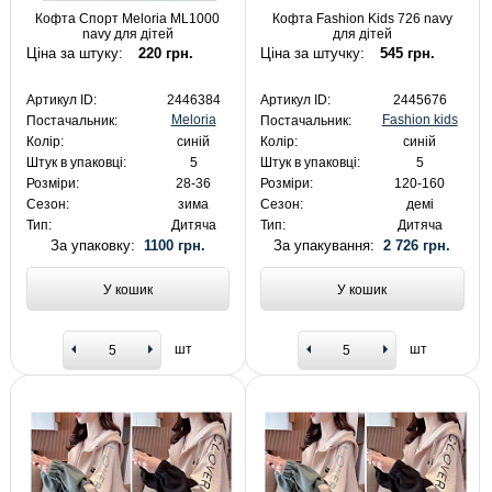
Кофта Спорт Meloria ML1000
Кофта Fashion Kids 726 navy
navy для дітей
для дітей
Ціна за штуку:
220 грн.
Ціна за штучку:
545 грн.
Артикул ID:
2446384
Артикул ID:
2445676
Meloria
Fashion kids
Постачальник:
Постачальник:
Колір:
синій
Колір:
синій
Штук в упаковці:
5
Штук в упаковці:
5
Розміри:
28-36
Розміри:
120-160
Сезон:
зима
Сезон:
демі
Тип:
Дитяча
Тип:
Дитяча
За упаковку:
1100 грн.
За упакування:
2 726 грн.
У кошик
У кошик
шт
шт