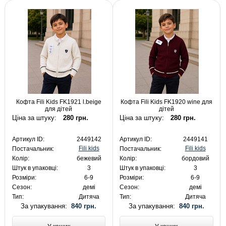
Кофта Fili Kids FK1921 l.beige
Кофта Fili Kids FK1920 wine для
для дітей
дітей
Ціна за штуку:
280 грн.
Ціна за штуку:
280 грн.
Артикул ID:
2449142
Артикул ID:
2449141
Fili kids
Fili kids
Постачальник:
Постачальник:
Колір:
бежевий
Колір:
бордовий
Штук в упаковці:
3
Штук в упаковці:
3
Розміри:
6-9
Розміри:
6-9
Сезон:
демі
Сезон:
демі
Тип:
Дитяча
Тип:
Дитяча
За упакування:
840 грн.
За упакування:
840 грн.