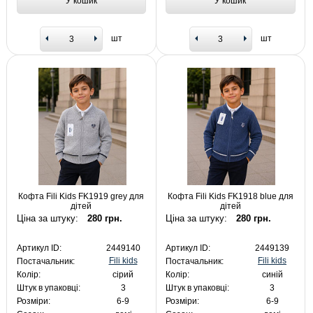
У кошик
У кошик
шт
шт
Кофта Fili Kids FK1919 grey для
Кофта Fili Kids FK1918 blue для
дітей
дітей
Ціна за штуку:
280 грн.
Ціна за штуку:
280 грн.
Артикул ID:
2449140
Артикул ID:
2449139
Fili kids
Fili kids
Постачальник:
Постачальник:
Колір:
сірий
Колір:
синій
Штук в упаковці:
3
Штук в упаковці:
3
Розміри:
6-9
Розміри:
6-9