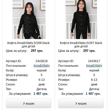
Кофта Inna&Vitaliy IV268 black
Кофта Inna&Vitaliy IV267 black
для дітей
для дітей
Ціна за штуку:
297 грн.
Ціна за штуку:
297 грн.
Артикул ID:
2443618
Артикул ID:
2443617
Inna&Vitaliy
Inna&Vitaliy
Постачальник:
Постачальник:
Колір:
чорний
Колір:
чорний
Штук в упаковці:
5
Штук в упаковці:
5
Розміри:
6-13
Розміри:
6-13
Сезон:
демі
Сезон:
демі
Тип:
Дитяча
Тип:
Дитяча
За упакування:
1 487 грн.
За упакування:
1 487 грн.
У кошик
У кошик