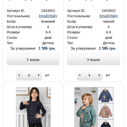
Артикул ID:
2443603
Артикул ID:
2443602
Inna&Vitaliy
Inna&Vitaliy
Постачальник:
Постачальник:
Колір:
бежевий
Колір:
чорний
Штук в упаковці:
4
Штук в упаковці:
4
Розміри:
6-9
Розміри:
6-9
Сезон:
демі
Сезон:
демі
Тип:
Дитяча
Тип:
Дитяча
За упакування:
1 586 грн.
За упакування:
1 586 грн.
У кошик
У кошик
шт
шт