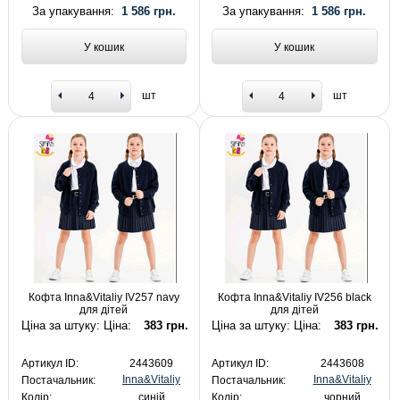
За упакування:
1 586 грн.
За упакування:
1 586 грн.
У кошик
У кошик
шт
шт
Кофта Inna&Vitaliy IV257 navy
Кофта Inna&Vitaliy IV256 black
для дітей
для дітей
Ціна за штуку: Ціна:
383 грн.
Ціна за штуку: Ціна:
383 грн.
Артикул ID:
2443609
Артикул ID:
2443608
Inna&Vitaliy
Inna&Vitaliy
Постачальник:
Постачальник:
Колір:
синій
Колір:
чорний