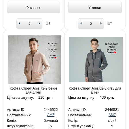
У кошик
У кошик
шт
шт
Кофта Спорт Amz 72-2 beige
Кофта Спорт Amz 62-3 grey для
для дітей
дітей
Ціна за штучку:
330 грн.
Ціна за штучку:
430 грн.
Артикул ID:
2446522
Артикул ID:
2446521
AMZ
AMZ
Постачальник:
Постачальник:
Колір:
бежевий
Колір:
сірий
Штук в упаковці:
5
Штук в упаковці:
5