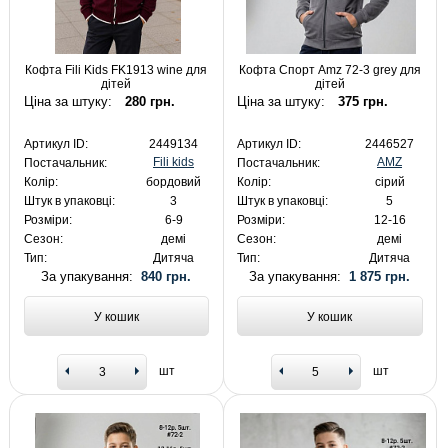
Кофта Fili Kids FK1913 wine для
Кофта Спорт Amz 72-3 grey для
дітей
дітей
Ціна за штуку:
280 грн.
Ціна за штуку:
375 грн.
Артикул ID:
2449134
Артикул ID:
2446527
Fili kids
AMZ
Постачальник:
Постачальник:
Колір:
бордовий
Колір:
сірий
Штук в упаковці:
3
Штук в упаковці:
5
Розміри:
6-9
Розміри:
12-16
Сезон:
демі
Сезон:
демі
Тип:
Дитяча
Тип:
Дитяча
За упакування:
840 грн.
За упакування:
1 875 грн.
У кошик
У кошик
шт
шт