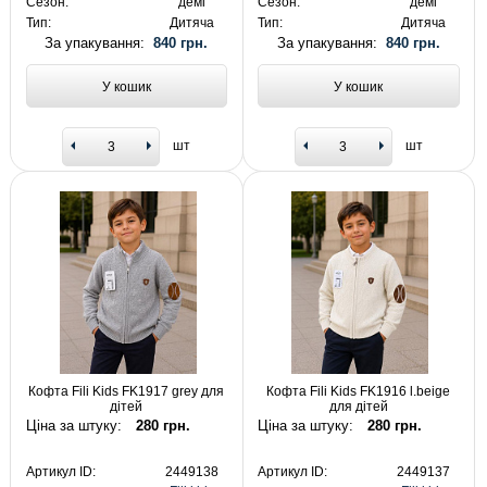
Сезон:
демі
Сезон:
демі
Тип:
Дитяча
Тип:
Дитяча
За упакування:
840 грн.
За упакування:
840 грн.
У кошик
У кошик
шт
шт
Кофта Fili Kids FK1917 grey для
Кофта Fili Kids FK1916 l.beige
дітей
для дітей
Ціна за штуку:
280 грн.
Ціна за штуку:
280 грн.
Артикул ID:
2449138
Артикул ID:
2449137