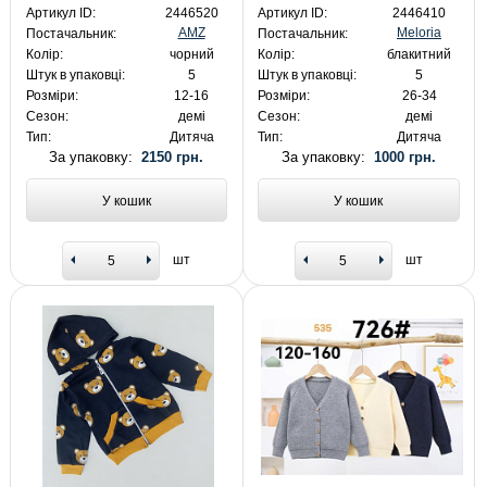
Артикул ID:
2446520
Артикул ID:
2446410
AMZ
Meloria
Постачальник:
Постачальник:
Колір:
чорний
Колір:
блакитний
Штук в упаковці:
5
Штук в упаковці:
5
Розміри:
12-16
Розміри:
26-34
Сезон:
демі
Сезон:
демі
Тип:
Дитяча
Тип:
Дитяча
За упаковку:
2150 грн.
За упаковку:
1000 грн.
У кошик
У кошик
шт
шт