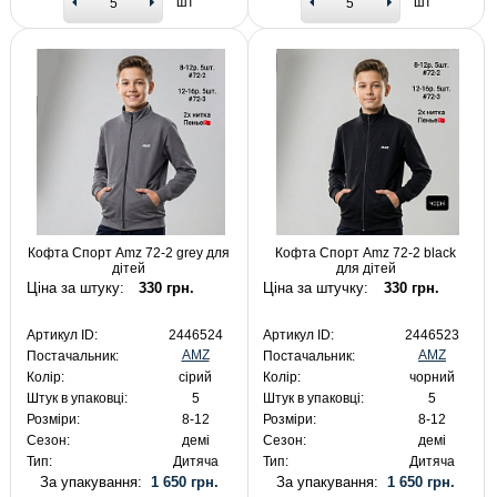
шт
шт
Кофта Спорт Amz 72-2 grey для
Кофта Спорт Amz 72-2 black
дітей
для дітей
Ціна за штуку:
330 грн.
Ціна за штучку:
330 грн.
Артикул ID:
2446524
Артикул ID:
2446523
AMZ
AMZ
Постачальник:
Постачальник:
Колір:
сірий
Колір:
чорний
Штук в упаковці:
5
Штук в упаковці:
5
Розміри:
8-12
Розміри:
8-12
Сезон:
демі
Сезон:
демі
Тип:
Дитяча
Тип:
Дитяча
За упакування:
1 650 грн.
За упакування:
1 650 грн.