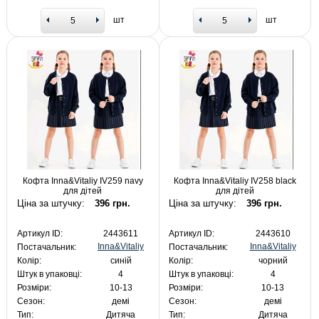
шт
шт
Кофта Inna&Vitaliy IV259 navy
Кофта Inna&Vitaliy IV258 black
для дітей
для дітей
Ціна за штучку:
396 грн.
Ціна за штучку:
396 грн.
Артикул ID:
2443611
Артикул ID:
2443610
Inna&Vitaliy
Inna&Vitaliy
Постачальник:
Постачальник:
Колір:
синій
Колір:
чорний
Штук в упаковці:
4
Штук в упаковці:
4
Розміри:
10-13
Розміри:
10-13
Сезон:
демі
Сезон:
демі
Тип:
Дитяча
Тип:
Дитяча