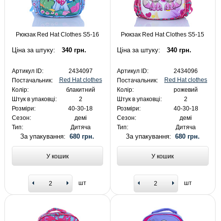
Рюкзак Red Hat Clothes S5-16
Рюкзак Red Hat Clothes S5-15
Ціна за штуку:
340 грн.
Ціна за штуку:
340 грн.
Артикул ID:
2434097
Артикул ID:
2434096
Red Hat clothes
Red Hat clothes
Постачальник:
Постачальник:
Колір:
блакитний
Колір:
рожевий
Штук в упаковці:
2
Штук в упаковці:
2
Розміри:
40-30-18
Розміри:
40-30-18
Сезон:
демі
Сезон:
демі
Тип:
Дитяча
Тип:
Дитяча
За упакування:
680 грн.
За упакування:
680 грн.
У кошик
У кошик
шт
шт