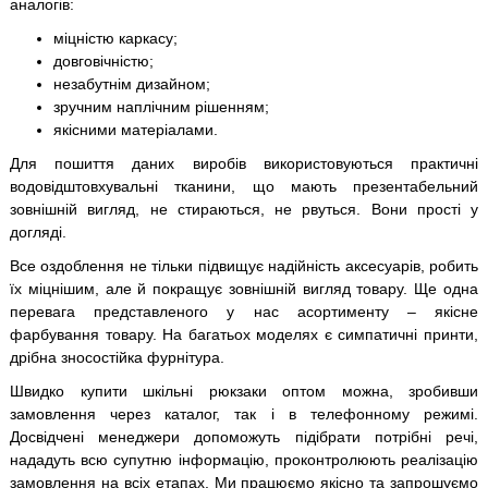
аналогів:
міцністю каркасу;
довговічністю;
незабутнім дизайном;
зручним наплічним рішенням;
якісними матеріалами.
Для пошиття даних виробів використовуються практичні
водовідштовхувальні тканини, що мають презентабельний
зовнішній вигляд, не стираються, не рвуться. Вони прості у
догляді.
Все оздоблення не тільки підвищує надійність аксесуарів, робить
їх міцнішим, але й покращує зовнішній вигляд товару. Ще одна
перевага представленого у нас асортименту – якісне
фарбування товару. На багатьох моделях є симпатичні принти,
дрібна зносостійка фурнітура.
Швидко купити шкільні рюкзаки оптом можна, зробивши
замовлення через каталог, так і в телефонному режимі.
Досвідчені менеджери допоможуть підібрати потрібні речі,
нададуть всю супутню інформацію, проконтролюють реалізацію
замовлення на всіх етапах. Ми працюємо якісно та запрошуємо