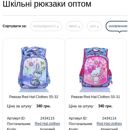
Шкільні рюкзаки оптом
Сортувати за:
популярності
імені
ціні
оновленню
Рюкзак Red Hat Clothes S5-32
Рюкзак Red Hat Clothes S5-31
Ціна за штуку:
340 грн.
Ціна за штуку:
340 грн.
Артикул ID:
2434115
Артикул ID:
2434114
Red Hat clothes
Red Hat clothes
Постачальник:
Постачальник:
Колір:
бузковий
Колір:
блакитний