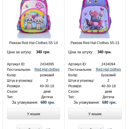
Рюкзак Red Hat Clothes S5-14
Рюкзак Red Hat Clothes S5-13
Ціна за штуку:
340 грн.
Ціна за штуку:
340 грн.
Артикул ID:
2434095
Артикул ID:
2434094
Red Hat clothes
Red Hat clothes
Постачальник:
Постачальник:
Колір:
рожевий
Колір:
бузковий
Штук в упаковці:
2
Штук в упаковці:
2
Розміри:
40-30-18
Розміри:
40-30-18
Сезон:
демі
Сезон:
демі
Тип:
Дитяча
Тип:
Дитяча
За упакування:
680 грн.
За упакування:
680 грн.
У кошик
У кошик