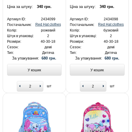
Ціна за штуку:
340 грн.
Ціна за штуку:
340 грн.
Артикул ID:
2434099
Артикул ID:
2434098
Red Hat clothes
Red Hat clothes
Постачальник:
Постачальник:
Колір:
рожевий
Колір:
бузковий
Штук в упаковці:
2
Штук в упаковці:
2
Розміри:
40-30-18
Розміри:
40-30-18
Сезон:
демі
Сезон:
демі
Тип:
Дитяча
Тип:
Дитяча
За упакування:
680 грн.
За упакування:
680 грн.
У кошик
У кошик
шт
шт