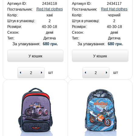
Артикул ID:
2434118
Артикул ID:
2434117
Red Hat clothes
Red Hat clothes
Постачальник:
Постачальник:
Колір:
хакі
Колір:
чорний
Штук в упаковці:
2
Штук в упаковці:
2
Розміри:
40-30-18
Розміри:
40-30-18
Сезон:
демі
Сезон:
демі
Тип:
Дитяча
Тип:
Дитяча
За упакування:
680 грн.
За упакування:
680 грн.
У кошик
У кошик
шт
шт