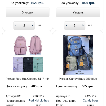
За упаковку:
1020 грн.
За упаковку:
1020 грн.
У кошик
У кошик
шт
шт
Рюкзак Red Hat Clothes S1-7 mix
Рюкзак Candy Bags 259 blue
Ціна за штучку:
485 грн.
Ціна за штучку:
535 грн.
Артикул ID:
2368312
Артикул ID:
2427719
Red Hat clothes
Candy bags
Постачальник:
Постачальник:
Колір:
мікс
Колір:
синій