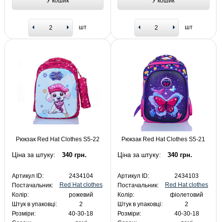
У кошик
У кошик
шт
шт
Рюкзак Red Hat Clothes S5-22
Рюкзак Red Hat Clothes S5-21
Ціна за штуку:
340 грн.
Ціна за штуку:
340 грн.
Артикул ID:
2434104
Артикул ID:
2434103
Red Hat clothes
Red Hat clothes
Постачальник:
Постачальник:
Колір:
рожевий
Колір:
фіолетовий
Штук в упаковці:
2
Штук в упаковці:
2
Розміри:
40-30-18
Розміри:
40-30-18