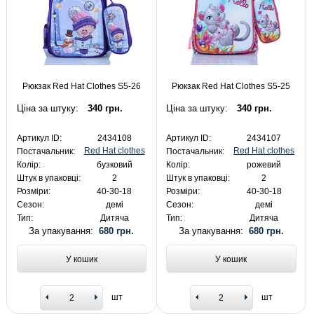
Рюкзак Red Hat Clothes S5-26
Рюкзак Red Hat Clothes S5-25
Ціна за штуку:
340 грн.
Ціна за штуку:
340 грн.
Артикул ID:
2434108
Артикул ID:
2434107
Red Hat clothes
Red Hat clothes
Постачальник:
Постачальник:
Колір:
бузковий
Колір:
рожевий
Штук в упаковці:
2
Штук в упаковці:
2
Розміри:
40-30-18
Розміри:
40-30-18
Сезон:
демі
Сезон:
демі
Тип:
Дитяча
Тип:
Дитяча
За упакування:
680 грн.
За упакування:
680 грн.
У кошик
У кошик
шт
шт