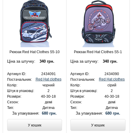
Рюкзак Red Hat Clothes S5-10
Рюкзак Red Hat Clothes S5-1
Ціна за штучку:
340 грн.
Ціна за штучку:
340 грн.
Артикул ID:
2434091
Артикул ID:
2434090
Red Hat clothes
Red Hat clothes
Постачальник:
Постачальник:
Колір:
чорний
Колір:
сірий
Штук в упаковці:
2
Штук в упаковці:
2
Розміри:
40-30-18
Розміри:
40-30-18
Сезон:
демі
Сезон:
демі
Тип:
Дитяча
Тип:
Дитяча
За упакування:
680 грн.
За упакування:
680 грн.
У кошик
У кошик