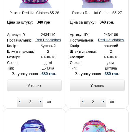
Рюкзак Red Hat Clothes S5-28
Рюкзак Red Hat Clothes S5-27
Ціна за штуку:
340 грн.
Ціна за штуку:
340 грн.
Артикул ID:
2434110
Артикул ID:
2434109
Red Hat clothes
Red Hat clothes
Постачальник:
Постачальник:
Колір:
бузковий
Колір:
рожевий
Штук в упаковці:
2
Штук в упаковці:
2
Розміри:
40-30-18
Розміри:
40-30-18
Сезон:
демі
Сезон:
демі
Тип:
Дитяча
Тип:
Дитяча
За упакування:
680 грн.
За упакування:
680 грн.
У кошик
У кошик
шт
шт