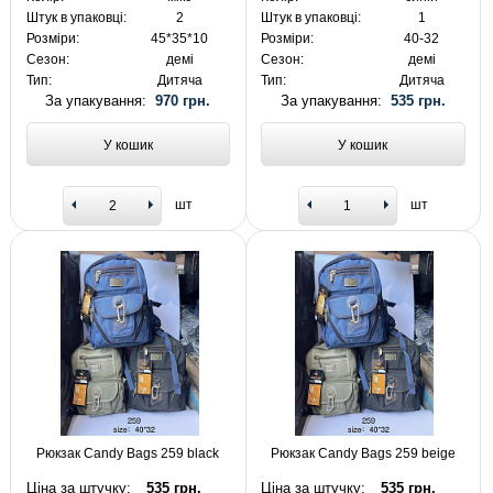
Штук в упаковці:
2
Штук в упаковці:
1
Розміри:
45*35*10
Розміри:
40-32
Сезон:
демі
Сезон:
демі
Тип:
Дитяча
Тип:
Дитяча
За упакування:
970 грн.
За упакування:
535 грн.
У кошик
У кошик
шт
шт
Рюкзак Candy Bags 259 black
Рюкзак Candy Bags 259 beige
Ціна за штучку:
535 грн.
Ціна за штучку:
535 грн.