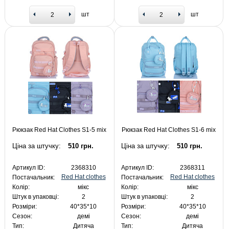
шт
шт
Рюкзак Red Hat Clothes S1-5 mix
Рюкзак Red Hat Clothes S1-6 mix
Ціна за штучку:
510 грн.
Ціна за штучку:
510 грн.
Артикул ID:
2368310
Артикул ID:
2368311
Red Hat clothes
Red Hat clothes
Постачальник:
Постачальник:
Колір:
мікс
Колір:
мікс
Штук в упаковці:
2
Штук в упаковці:
2
Розміри:
40*35*10
Розміри:
40*35*10
Сезон:
демі
Сезон:
демі
Тип:
Дитяча
Тип:
Дитяча