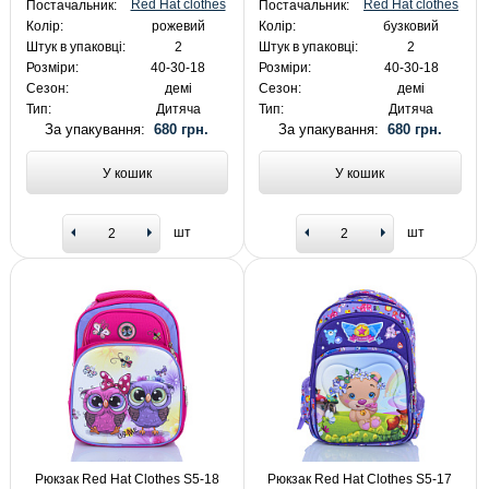
Red Hat clothes
Red Hat clothes
Постачальник:
Постачальник:
Колір:
рожевий
Колір:
бузковий
Штук в упаковці:
2
Штук в упаковці:
2
Розміри:
40-30-18
Розміри:
40-30-18
Сезон:
демі
Сезон:
демі
Тип:
Дитяча
Тип:
Дитяча
За упакування:
680 грн.
За упакування:
680 грн.
У кошик
У кошик
шт
шт
Рюкзак Red Hat Clothes S5-18
Рюкзак Red Hat Clothes S5-17