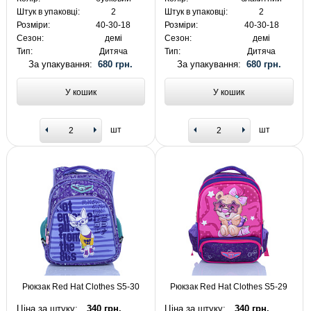
Штук в упаковці:
2
Штук в упаковці:
2
Розміри:
40-30-18
Розміри:
40-30-18
Сезон:
демі
Сезон:
демі
Тип:
Дитяча
Тип:
Дитяча
За упакування:
680 грн.
За упакування:
680 грн.
У кошик
У кошик
шт
шт
Рюкзак Red Hat Clothes S5-30
Рюкзак Red Hat Clothes S5-29
Ціна за штуку:
340 грн.
Ціна за штуку:
340 грн.