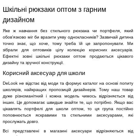
Шкільні рюкзаки оптом з гарним
дизайном
Яке ж навчання без стильного рюкзака чи портфеля, який
обов'язково міг би вразити уяву однокласників? Зазвичай дитина
точно знає, що хоче, тому треба їй це запропонувати. Ми
зібрали для оптовиків цілу колекцію корисних аксесуарів.
Ефектні зовні шкільні рюкзаки оптом продаються цікавого
дизайну та зручної конструкції.
Корисний аксесуар для школи
DeLook не відстає від моди та формує каталог на основі попиту
школярів, найкращих пропозицій дизайнерів. Тому наш товар
дуже різноманітний і кожна модель чимось відрізняється від
інших. Це допомагає швидше знайти те, що потрібно. Якщо вас
цікавлять портфелі для школи оптом, то ця група постійно
поповнюється яскравими та стильними аксесуарами, які
прослужать довго.
Всі представлені в магазині аксесуари відрізняються від