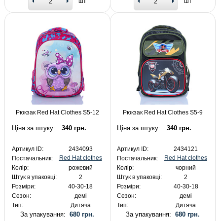
шт
шт
Рюкзак Red Hat Clothes S5-12
Рюкзак Red Hat Clothes S5-9
Ціна за штуку:
340 грн.
Ціна за штуку:
340 грн.
Артикул ID:
2434093
Артикул ID:
2434121
Red Hat clothes
Red Hat clothes
Постачальник:
Постачальник:
Колір:
рожевий
Колір:
чорний
Штук в упаковці:
2
Штук в упаковці:
2
Розміри:
40-30-18
Розміри:
40-30-18
Сезон:
демі
Сезон:
демі
Тип:
Дитяча
Тип:
Дитяча
За упакування:
680 грн.
За упакування:
680 грн.