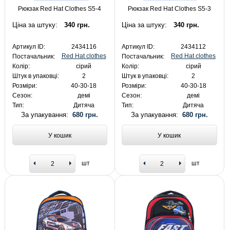
Рюкзак Red Hat Clothes S5-4
Рюкзак Red Hat Clothes S5-3
Ціна за штуку:
340 грн.
Ціна за штуку:
340 грн.
Артикул ID:
2434116
Артикул ID:
2434112
Red Hat clothes
Red Hat clothes
Постачальник:
Постачальник:
Колір:
сірий
Колір:
сірий
Штук в упаковці:
2
Штук в упаковці:
2
Розміри:
40-30-18
Розміри:
40-30-18
Сезон:
демі
Сезон:
демі
Тип:
Дитяча
Тип:
Дитяча
За упакування:
680 грн.
За упакування:
680 грн.
У кошик
У кошик
шт
шт