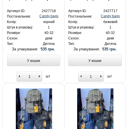
Артикул ID:
2427718
Артикул ID:
2427717
Candy bags
Candy bags
Постачальник:
Постачальник:
Колір:
чорний
Колір:
бежевий
Штук в упаковці:
1
Штук в упаковці:
1
Розміри:
40-32
Розміри:
40-32
Сезон:
демі
Сезон:
демі
Тип:
Дитяча
Тип:
Дитяча
За упакування:
535 грн.
За упакування:
535 грн.
У кошик
У кошик
шт
шт