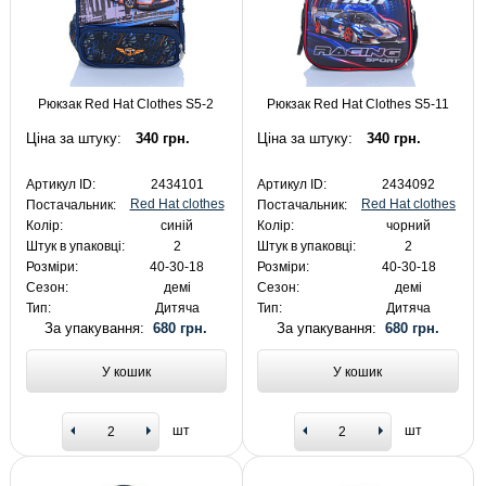
Рюкзак Red Hat Clothes S5-2
Рюкзак Red Hat Clothes S5-11
Ціна за штуку:
340 грн.
Ціна за штуку:
340 грн.
Артикул ID:
2434101
Артикул ID:
2434092
Red Hat clothes
Red Hat clothes
Постачальник:
Постачальник:
Колір:
синій
Колір:
чорний
Штук в упаковці:
2
Штук в упаковці:
2
Розміри:
40-30-18
Розміри:
40-30-18
Сезон:
демі
Сезон:
демі
Тип:
Дитяча
Тип:
Дитяча
За упакування:
680 грн.
За упакування:
680 грн.
У кошик
У кошик
шт
шт