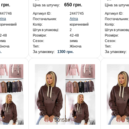
 грн.
650 грн.
Ціна за штучку:
Ціна за штуч
447746
Артикул ID:
2447745
Артикул ID:
rina
Arina
Постачальник:
Постачальник:
оричневий
Колір:
коричневий
Колір:
Штук в упаковці:
2
Штук в упаковц
2-48
Розміри:
42-48
Розміри:
има
Сезон:
зима
Сезон:
іноча
Тип:
Жіноча
Тип:
.
За упаковку:
1300 грн.
За упаковку