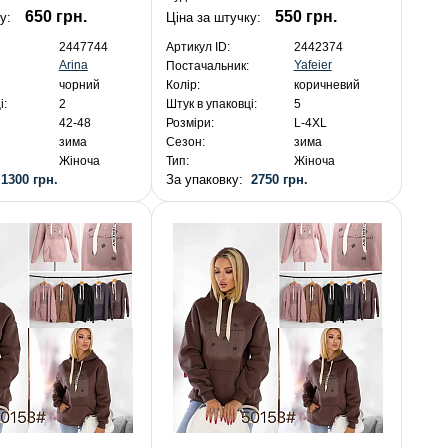
650 грн.
550 грн.
ку:
Ціна за штучку:
2447744
Артикул ID:
2442374
Arina
Yafeier
Постачальник:
чорний
Колір:
коричневий
і:
2
Штук в упаковці:
5
42-48
Розміри:
L-4XL
зима
Сезон:
зима
Жіноча
Тип:
Жіноча
:
1300 грн.
За упаковку:
2750 грн.