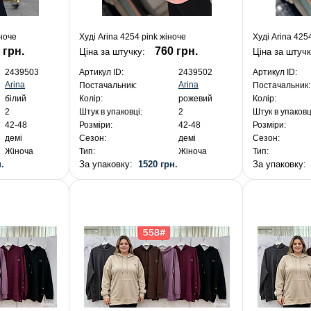
іноче
Худі Arina 4254 pink жіноче
Худі Arina 425
 грн.
760 грн.
Ціна за штучку:
Ціна за штуч
2439503
Артикул ID:
2439502
Артикул ID:
Arina
Arina
Постачальник:
Постачальник:
білий
Колір:
рожевий
Колір:
2
Штук в упаковці:
2
Штук в упаковц
42-48
Розміри:
42-48
Розміри:
демі
Сезон:
демі
Сезон:
Жіноча
Тип:
Жіноча
Тип:
.
За упаковку:
1520 грн.
За упаковку