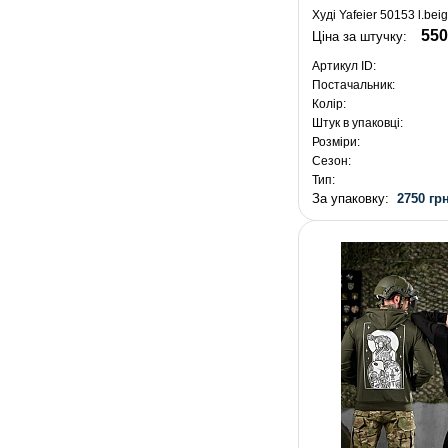
Худі Yafeier 50153 l.bei
550
Ціна за штучку:
Артикул ID:
Постачальник:
Колір:
Штук в упаковці:
Розміри:
Сезон:
Тип:
За упаковку:
2750 грн