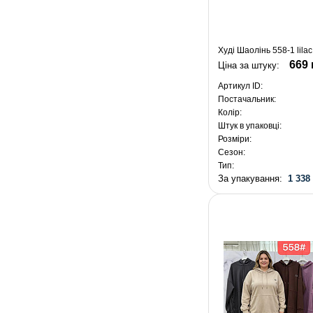
Худі Шаолінь 558-1 lila
669 
Ціна за штуку:
Артикул ID:
Постачальник:
Колір:
Штук в упаковці:
Розміри:
Сезон:
Тип:
За упакування:
1 338