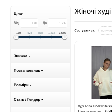
Жіночі худ
Ціна
Від
До
Сортувати за:
популя
170
524
878
1 232
1 586
Знижка
Постачальник
Розміри
Стать / Гендер
Худі Arina 4250 white ж
650
Ціна за штучку: