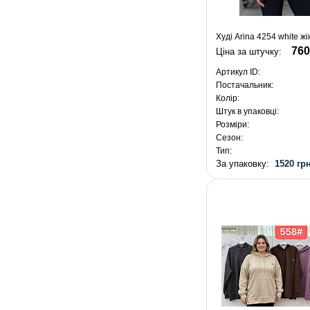
Худі Arina 4254 white ж
760
Ціна за штучку:
Артикул ID:
Постачальник:
Колір:
Штук в упаковці:
Розміри:
Сезон:
Тип:
За упаковку:
1520 грн