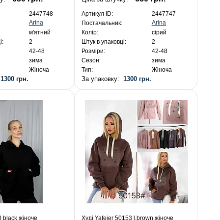
2447748
Артикул ID:
2447747
Arina
Arina
Постачальник:
м'ятний
Колір:
сірий
і:
2
Штук в упаковці:
2
42-48
Розміри:
42-48
зима
Сезон:
зима
Жіноча
Тип:
Жіноча
:
1300 грн.
За упаковку:
1300 грн.
0 black жіноче
Худі Yafeier 50153 l.brown жіноче