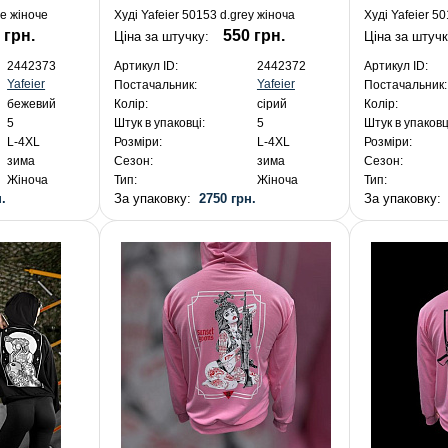
ge жіноче
Худі Yafeier 50153 d.grey жіноча
Худі Yafeier 5
 грн.
550 грн.
Ціна за штучку:
Ціна за штуч
2442373
Артикул ID:
2442372
Артикул ID:
Yafeier
Yafeier
Постачальник:
Постачальник:
бежевий
Колір:
сірий
Колір:
5
Штук в упаковці:
5
Штук в упаковц
L-4XL
Розміри:
L-4XL
Розміри:
зима
Сезон:
зима
Сезон:
Жіноча
Тип:
Жіноча
Тип:
.
За упаковку:
2750 грн.
За упаковку