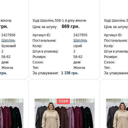
c жіноча
Худі Шаолінь 558-1 d.grey жіноче
Худі Шаолінь 
грн.
669 грн.
Ціна за штуку:
Ціна за штук
2427956
Артикул ID:
2427955
Артикул ID:
Шаолінь
Шаолінь
Постачальник:
Постачальник:
бузковий
Колір:
сірий
Колір:
2
Штук в упаковці:
2
Штук в упаковц
58-62
Розміри:
58-62
Розміри:
демі
Сезон:
демі
Сезон:
Жіноча
Тип:
Жіноча
Тип:
 грн.
За упакування:
1 338 грн.
За упакуван