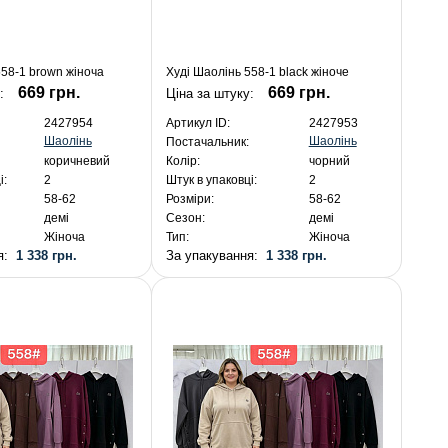
558-1 brown жіноча
Худі Шаолінь 558-1 black жіноче
669 грн.
669 грн.
у:
Ціна за штуку:
2427954
Артикул ID:
2427953
Шаолінь
Шаолінь
Постачальник:
коричневий
Колір:
чорний
і:
2
Штук в упаковці:
2
58-62
Розміри:
58-62
демі
Сезон:
демі
Жіноча
Тип:
Жіноча
ня:
1 338 грн.
За упакування:
1 338 грн.