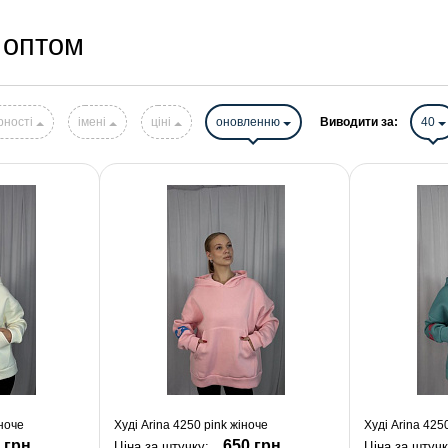
і оптом
рності
імені
ціні
оновленню
Виводити за:
40
іноче
Худі Arina 4250 pink жіноче
Худі Arina 425
 грн.
650 грн.
Ціна за штучку:
Ціна за штуч