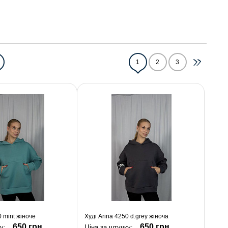
1
2
3
0 mint жіноче
Худі Arina 4250 d.grey жіноча
650 грн.
650 грн.
ку:
Ціна за штучку: