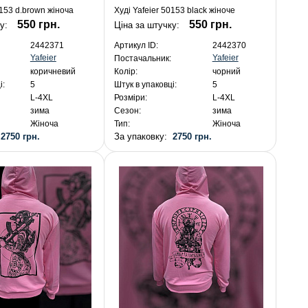
0153 d.brown жіноча
Худі Yafeier 50153 black жіноче
550 грн.
550 грн.
ку:
Ціна за штучку:
2442371
Артикул ID:
2442370
Yafeier
Yafeier
Постачальник:
коричневий
Колір:
чорний
і:
5
Штук в упаковці:
5
L-4XL
Розміри:
L-4XL
зима
Сезон:
зима
Жіноча
Тип:
Жіноча
:
2750 грн.
За упаковку:
2750 грн.