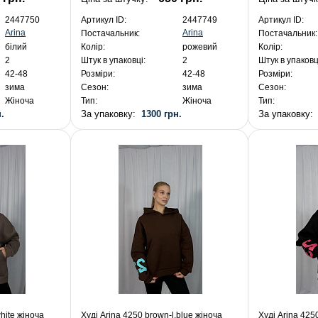
2447750
Артикул ID:
2447749
Артикул ID:
Arina
Arina
Постачальник:
Постачальник:
білий
Колір:
рожевий
Колір:
2
Штук в упаковці:
2
Штук в упаковц
42-48
Розміри:
42-48
Розміри:
зима
Сезон:
зима
Сезон:
Жіноча
Тип:
Жіноча
Тип:
.
За упаковку:
1300 грн.
За упаковку
hite жіноча
Худі Arina 4250 brown-l.blue жіноча
Худі Arina 425