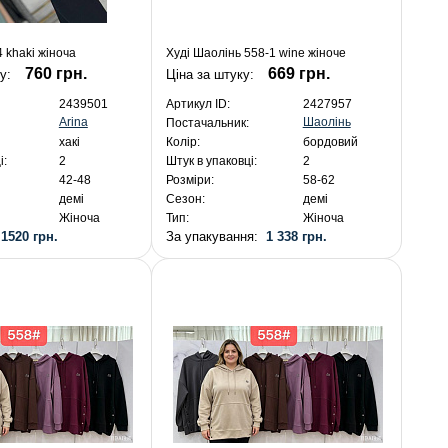
4 khaki жіноча
Худі Шаолінь 558-1 wine жіноче
760 грн.
669 грн.
ку:
Ціна за штуку:
2439501
Артикул ID:
2427957
Arina
Шаолінь
Постачальник:
хакі
Колір:
бордовий
і:
2
Штук в упаковці:
2
42-48
Розміри:
58-62
демі
Сезон:
демі
Жіноча
Тип:
Жіноча
:
1520 грн.
За упакування:
1 338 грн.