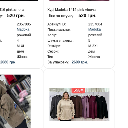
416 pink жіноча
Худі Madoka 1415 pink жіноча
520 грн.
520 грн.
ку:
Ціна за штучку:
2357005
Артикул ID:
2357004
Madoka
Madoka
Постачальник:
рожевий
Колір:
рожевий
і:
4
Штук в упаковці:
5
M-XL
Розміри:
M-3XL
демі
Сезон:
демі
Жіноча
Тип:
Жіноча
:
2080 грн.
За упаковку:
2600 грн.