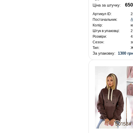
650
Ціна за штучку:
Артикул ID:
2
A
Постачальник:
Колір:
к
Штук в упаковці:
2
Розміри:
4
Сезон:
з
Тип:
Ж
За упаковку:
1300 грн