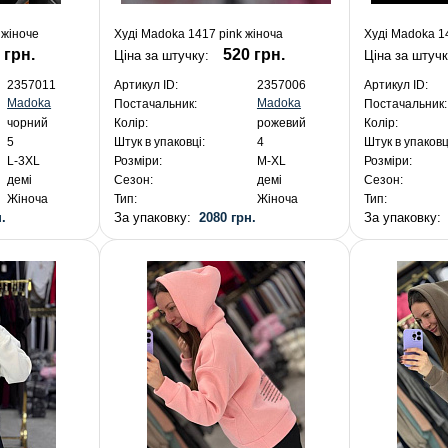
 жіноче
Худі Madoka 1417 pink жіноча
Худі Madoka 1
 грн.
520 грн.
Ціна за штучку:
Ціна за штуч
2357011
Артикул ID:
2357006
Артикул ID:
Madoka
Madoka
Постачальник:
Постачальник:
чорний
Колір:
рожевий
Колір:
5
Штук в упаковці:
4
Штук в упаковц
L-3XL
Розміри:
M-XL
Розміри:
демі
Сезон:
демі
Сезон:
Жіноча
Тип:
Жіноча
Тип:
.
За упаковку:
2080 грн.
За упаковку