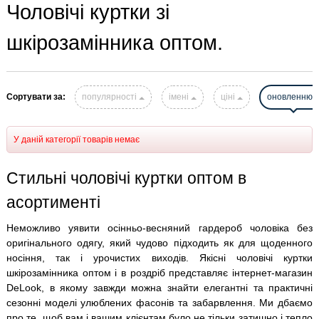
Чоловічі куртки зі
шкірозамінника оптом.
Сортувати за:
популярності
імені
ціні
оновленню
У даній категорії товарів немає
Стильні чоловічі куртки оптом в
асортименті
Неможливо уявити осінньо-весняний гардероб чоловіка без
оригінального одягу, який чудово підходить як для щоденного
носіння, так і урочистих виходів. Якісні чоловічі куртки
шкірозамінника оптом і в роздріб представляє інтернет-магазин
DeLook, в якому завжди можна знайти елегантні та практичні
сезонні моделі улюблених фасонів та забарвлення. Ми дбаємо
про те, щоб вам і вашим клієнтам було не тільки затишно і тепло