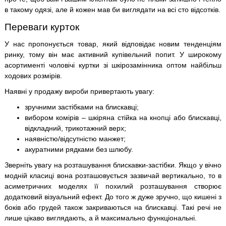
в такому одязі, але й кожен мав би виглядати на всі сто відсотків.
Переваги курток
У нас пропонується товар, який відповідає новим тенденціям
ринку, тому він має активний купівельний попит. У широкому
асортименті чоловічі куртки зі шкірозамінника оптом найбільш
ходових розмірів.
Наявні у продажу вироби привертають увагу:
зручними застібками на блискавці;
вибором комірів – шкіряна стійка на кнопці або блискавці,
відкладний, трикотажний верх;
наявністю/відсутністю манжет;
акуратними рядками без шлюбу.
Зверніть увагу на розташування блискавки-застібки. Якщо у вічно
модній класиці вона розташовується зазвичай вертикально, то в
асиметричних моделях її похилий розташування створює
додатковий візуальний ефект. До того ж дуже зручно, що кишені з
боків або грудей також закриваються на блискавці. Такі речі не
лише цікаво виглядають, а й максимально функціональні.