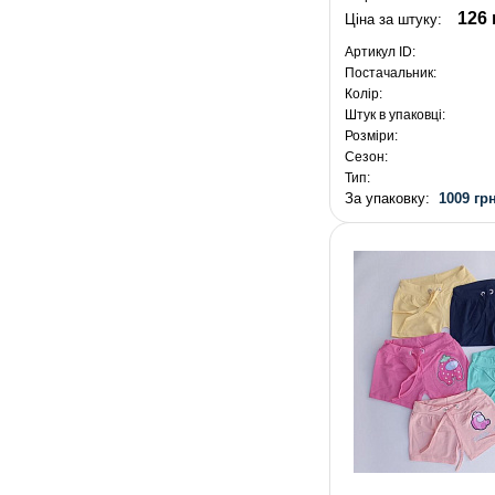
126 
Ціна за штуку:
Артикул ID:
Постачальник:
Колір:
Штук в упаковці:
Розміри:
Сезон:
Тип:
За упаковку:
1009 грн