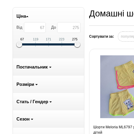
Домашні шо
Ціна
Від
До
Сортувати за:
популя
67
119
171
223
275
Постачальник
Розміри
Стать / Гендер
Сезон
Шорти Meloria ML6797 y
дітей