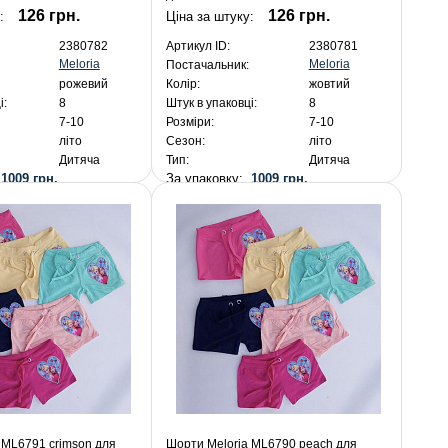
126 грн.
126 грн.
у:
Ціна за штуку:
2380782
Артикул ID:
2380781
Meloria
Meloria
Постачальник:
рожевий
Колір:
жовтий
і:
8
Штук в упаковці:
8
7-10
Розміри:
7-10
літо
Сезон:
літо
Дитяча
Тип:
Дитяча
:
1009 грн.
За упаковку:
1009 грн.
 ML6791 crimson для
Шорти Meloria ML6790 peach для