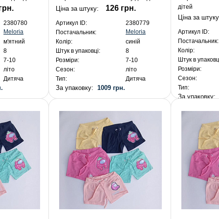
дітей
грн.
126 грн.
Ціна за штуку:
Ціна за штук
2380780
Артикул ID:
2380779
Meloria
Meloria
Артикул ID:
Постачальник:
Постачальник:
м'ятний
Колір:
синій
Колір:
8
Штук в упаковці:
8
Штук в упаковц
7-10
Розміри:
7-10
Розміри:
літо
Сезон:
літо
Сезон:
Дитяча
Тип:
Дитяча
.
За упаковку:
1009 грн.
Тип:
За упаковку