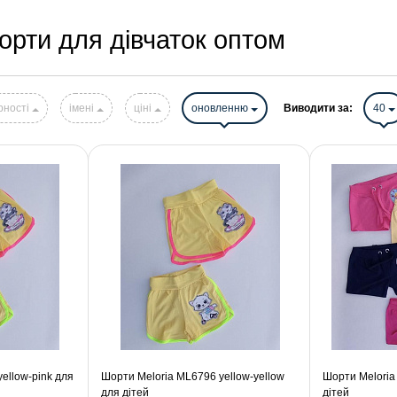
рти для дівчаток оптом
рності
імені
ціні
оновленню
Виводити за:
40
ellow-pink для
Шорти Meloria ML6796 yellow-yellow
Шорти Meloria
для дітей
дітей