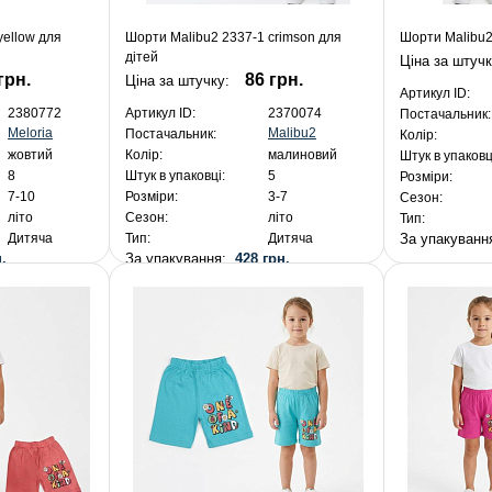
yellow для
Шорти Malibu2 2337-1 crimson для
Шорти Malibu2
дітей
Ціна за штуч
грн.
86 грн.
Ціна за штучку:
Артикул ID:
2380772
Артикул ID:
2370074
Постачальник:
Meloria
Malibu2
Постачальник:
Колір:
жовтий
Колір:
малиновий
Штук в упаковц
8
Штук в упаковці:
5
Розміри:
7-10
Розміри:
3-7
Сезон:
літо
Сезон:
літо
Тип:
За упакуван
Дитяча
Тип:
Дитяча
.
За упакування:
428 грн.