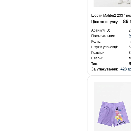
Шорти Malibu2 2337 pea
86 
Ціна за штучку:
Артикул ID:
2
M
Постачальник:
Колір:
п
Штук в упаковці:
5
Розміри:
3
Сезон:
л
Тип:
Д
За упакування:
428 г