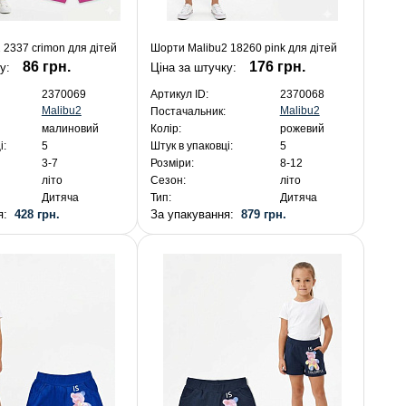
 2337 crimon для дітей
Шорти Malibu2 18260 pink для дітей
86 грн.
176 грн.
ку:
Ціна за штучку:
2370069
Артикул ID:
2370068
Malibu2
Malibu2
Постачальник:
малиновий
Колір:
рожевий
і:
5
Штук в упаковці:
5
3-7
Розміри:
8-12
літо
Сезон:
літо
Дитяча
Тип:
Дитяча
ня:
428 грн.
За упакування:
879 грн.