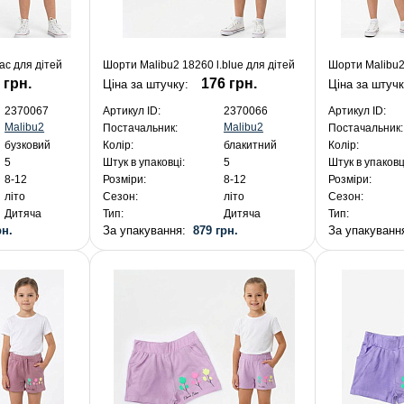
ac для дітей
Шорти Malibu2 18260 l.blue для дітей
Шорти Malibu2
 грн.
176 грн.
Ціна за штучку:
Ціна за штуч
2370067
Артикул ID:
2370066
Артикул ID:
Malibu2
Malibu2
Постачальник:
Постачальник:
бузковий
Колір:
блакитний
Колір:
5
Штук в упаковці:
5
Штук в упаковц
8-12
Розміри:
8-12
Розміри:
літо
Сезон:
літо
Сезон:
Дитяча
Тип:
Дитяча
Тип:
рн.
За упакування:
879 грн.
За упакуван