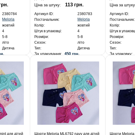
грн.
113 грн.
Ціна за штуку:
Ціна за штук
2380784
Артикул ID:
2380783
Артикул ID:
Meloria
Meloria
Постачальник:
Постачальник:
жовтий
Колір:
жовтий
Колір:
4
Штук в упаковці:
4
Штук в упаковц
5-8
Розміри:
5-8
Розміри:
літо
Сезон:
літо
Сезон:
Дитяча
Тип:
Дитяча
Тип:
рн.
За упакування:
450 грн.
За упаковку
int для дітей
Шорти Meloria ML6792 navy для дітей
Шорти Meloria