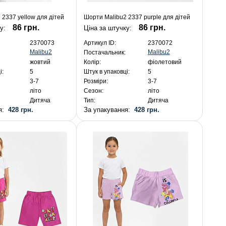
 2337 yellow для дітей
Шорти Malibu2 2337 purple для дітей
86 грн.
86 грн.
ку:
Ціна за штучку:
2370073
Артикул ID:
2370072
Malibu2
Malibu2
Постачальник:
жовтий
Колір:
фіолетовий
і:
5
Штук в упаковці:
5
3-7
Розміри:
3-7
літо
Сезон:
літо
Дитяча
Тип:
Дитяча
ня:
428 грн.
За упакування:
428 грн.