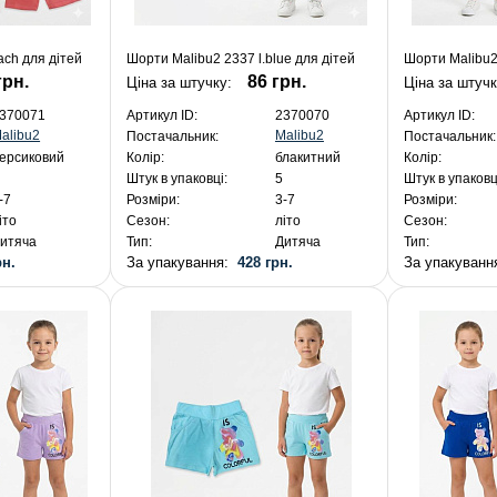
ch для дітей
Шорти Malibu2 2337 l.blue для дітей
Шорти Malibu2
грн.
86 грн.
Ціна за штучку:
Ціна за штуч
370071
Артикул ID:
2370070
Артикул ID:
alibu2
Malibu2
Постачальник:
Постачальник:
ерсиковий
Колір:
блакитний
Колір:
Штук в упаковці:
5
Штук в упаковц
-7
Розміри:
3-7
Розміри:
іто
Сезон:
літо
Сезон:
итяча
Тип:
Дитяча
Тип:
рн.
За упакування:
428 грн.
За упакуван