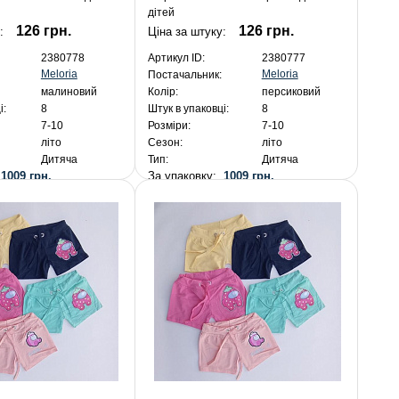
дітей
126 грн.
126 грн.
у:
Ціна за штуку:
2380778
Артикул ID:
2380777
Meloria
Meloria
Постачальник:
малиновий
Колір:
персиковий
і:
8
Штук в упаковці:
8
7-10
Розміри:
7-10
літо
Сезон:
літо
Дитяча
Тип:
Дитяча
:
1009 грн.
За упаковку:
1009 грн.