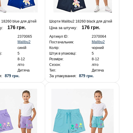
 18260 blue для дітей
Шорти Malibu2 18260 black для дітей
176 грн.
176 грн.
ку:
Ціна за штучку:
2370065
Артикул ID:
2370064
Malibu2
Malibu2
Постачальник:
синій
Колір:
чорний
і:
5
Штук в упаковці:
5
8-12
Розміри:
8-12
літо
Сезон:
літо
Дитяча
Тип:
Дитяча
ня:
879 грн.
За упакування:
879 грн.