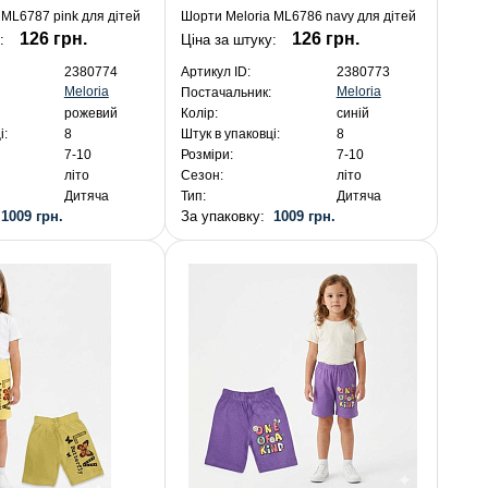
 ML6787 pink для дітей
Шорти Meloria ML6786 navy для дітей
126 грн.
126 грн.
у:
Ціна за штуку:
2380774
Артикул ID:
2380773
Meloria
Meloria
Постачальник:
рожевий
Колір:
синій
і:
8
Штук в упаковці:
8
7-10
Розміри:
7-10
літо
Сезон:
літо
Дитяча
Тип:
Дитяча
:
1009 грн.
За упаковку:
1009 грн.