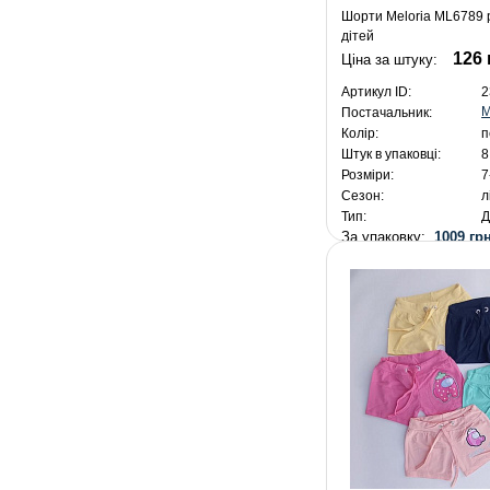
Шорти Meloria ML6789 
дітей
126 
Ціна за штуку:
Артикул ID:
2
M
Постачальник:
Колір:
п
Штук в упаковці:
8
Розміри:
7
Сезон:
л
Тип:
Д
За упаковку:
1009 грн