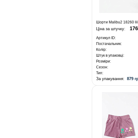
Шорти Malibu2 18260 lil
176
Ціна за штучку:
Артикул ID:
Постачальник:
Колір:
Штук в упаковці:
Розміри:
Сезон:
Тип:
За упакування:
879 г