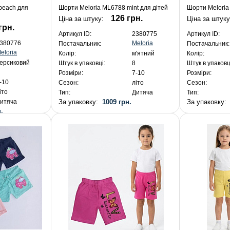
peach для
Шорти Meloria ML6788 mint для дітей
Шорти Meloria
126 грн.
Ціна за штуку:
Ціна за штук
грн.
Артикул ID:
2380775
Артикул ID:
Meloria
380776
Постачальник:
Постачальник:
eloria
Колір:
м'ятний
Колір:
ерсиковий
Штук в упаковці:
8
Штук в упаковц
Розміри:
7-10
Розміри:
-10
Сезон:
літо
Сезон:
іто
Тип:
Дитяча
Тип:
За упаковку:
1009 грн.
За упаковку
итяча
.