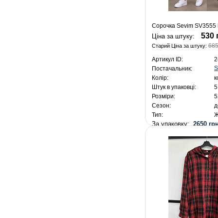
Сорочка Sevim SV3555 
530 
Ціна за штуку:
685
Старий Ціна за штуку:
Артикул ID:
2
S
Постачальник:
Колір:
к
Штук в упаковці:
5
Розміри:
5
Сезон:
д
Тип:
Ж
За упаковку:
2650 грн