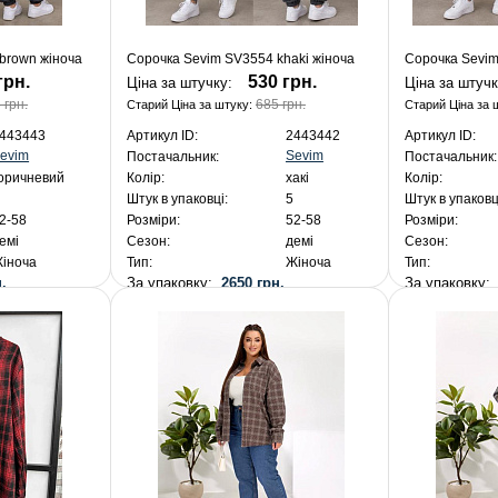
brown жіноча
Сорочка Sevim SV3554 khaki жіноча
Сорочка Sevim
грн.
530 грн.
Ціна за штучку:
Ціна за штуч
 грн.
685 грн.
Старий Ціна за штуку:
Старий Ціна за 
443443
Артикул ID:
2443442
Артикул ID:
evim
Sevim
Постачальник:
Постачальник:
оричневий
Колір:
хакі
Колір:
Штук в упаковці:
5
Штук в упаковц
2-58
Розміри:
52-58
Розміри:
емі
Сезон:
демі
Сезон:
іноча
Тип:
Жіноча
Тип:
.
За упаковку:
2650 грн.
За упаковку