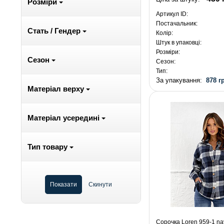
Розміри
Артикул ID:
Постачальник:
Стать / Гендер
Колір:
Штук в упаковці:
Розміри:
Сезон
Сезон:
Тип:
За упакування:
878 г
Матеріал верху
Матеріал усередині
Тип товару
Сорочка Loren 959-1 na