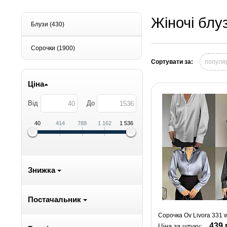
Жіночі блу
Блузи
(430)
Сорочки
(1900)
Сортувати за:
популя
Ціна
Від
До
40
414
788
1 162
1 536
Знижка
Постачальник
Сорочка Ov Livora 331 w
439 
Ціна за штуку: