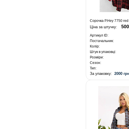
Сорочка P.Hey 7750 red
500
Ціна за штучку:
Артикул ID:
Постачальник:
Колір:
Штук в упаковці:
Розміри:
Сезон:
Тип:
За упаковку:
2000 грн