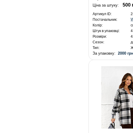
500 
Ціна за штуку:
Артикул ID:
2
W
Постачальник:
Колір:
с
Штук в упаковці:
4
Розміри:
4
Сезон:
д
Тип:
Ж
За упаковку:
2000 грн