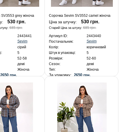
 SV3553 grey жіноча
Сорочка Sevim SV3552 camel жіноча
530 грн.
530 грн.
ку:
Ціна за штучку:
685 грн.
685 грн.
штуку:
Старий Ціна за штуку:
2443441
Артикул ID:
2443440
Sevim
Sevim
Постачальник:
сірий
Колір:
коричневий
і:
5
Штук в упаковці:
5
52-58
Розміри:
52-60
демі
Сезон:
демі
Жіноча
Тип:
Жіноча
:
2650 грн.
За упаковку:
2650 грн.