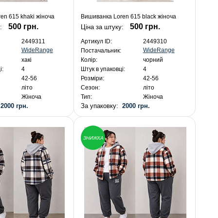
en 615 khaki жіноча
Вишиванка Loren 615 black жіноча
500 грн.
500 грн.
:
Ціна за штуку:
2449311
Артикул ID:
2449310
WideRange
WideRange
Постачальник:
хакі
Колір:
чорний
і:
4
Штук в упаковці:
4
42-56
Розміри:
42-56
літо
Сезон:
літо
Жіноча
Тип:
Жіноча
:
2000 грн.
За упаковку:
2000 грн.
ЗНИЖКА