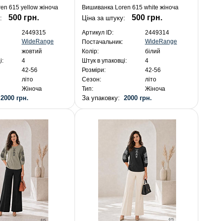
en 615 yellow жіноча
Вишиванка Loren 615 white жіноча
500 грн.
500 грн.
:
Ціна за штуку:
2449315
Артикул ID:
2449314
WideRange
WideRange
Постачальник:
жовтий
Колір:
білий
і:
4
Штук в упаковці:
4
42-56
Розміри:
42-56
літо
Сезон:
літо
Жіноча
Тип:
Жіноча
:
2000 грн.
За упаковку:
2000 грн.