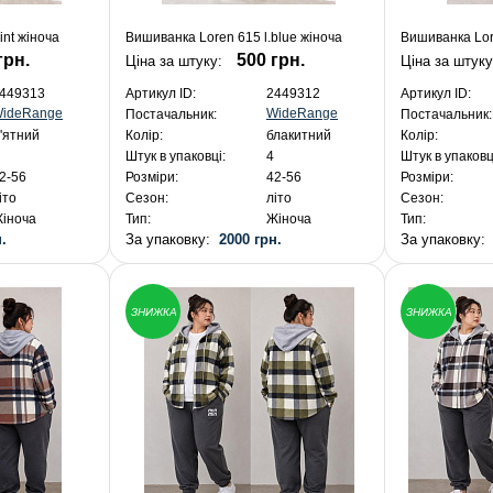
nt жіноча
Вишиванка Loren 615 l.blue жіноча
Вишиванка Lor
грн.
500 грн.
Ціна за штуку:
Ціна за штуку
449313
Артикул ID:
2449312
Артикул ID:
ideRange
WideRange
Постачальник:
Постачальник:
'ятний
Колір:
блакитний
Колір:
Штук в упаковці:
4
Штук в упаковц
2-56
Розміри:
42-56
Розміри:
іто
Сезон:
літо
Сезон:
іноча
Тип:
Жіноча
Тип:
.
За упаковку:
2000 грн.
За упаковку
ЗНИЖКА
ЗНИЖКА