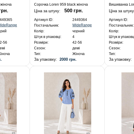
 жіноча
Сорочка Loren 959 black жіноча
Вишиванка Lor
грн.
500 грн.
Ціна за штуку:
Ціна за штуку
449365
Артикул ID:
2449364
Артикул ID:
ideRange
WideRange
Постачальник:
Постачальник:
ірий
Колір:
чорний
Колір:
Штук в упаковці:
4
Штук в упаковц
2-56
Розміри:
42-56
Розміри:
емі
Сезон:
демі
Сезон:
іноча
Тип:
Жіноча
Тип:
.
За упаковку:
2000 грн.
За упаковку