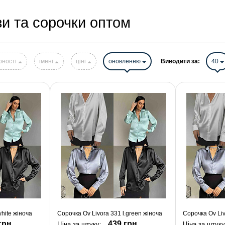
зи та сорочки оптом
рності
імені
ціні
оновленню
Виводити за:
40
hite жіноча
Сорочка Ov Livora 331 l.green жіноча
Сорочка Ov Liv
грн.
439 грн.
Ціна за штуку:
Ціна за штуку