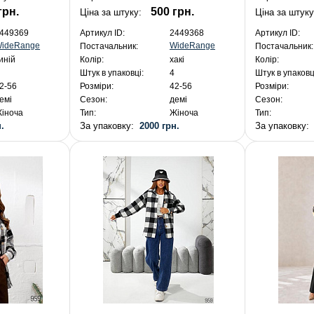
грн.
500 грн.
Ціна за штуку:
Ціна за штуку
449369
Артикул ID:
2449368
Артикул ID:
ideRange
WideRange
Постачальник:
Постачальник:
иній
Колір:
хакі
Колір:
Штук в упаковці:
4
Штук в упаковц
2-56
Розміри:
42-56
Розміри:
емі
Сезон:
демі
Сезон:
іноча
Тип:
Жіноча
Тип:
.
За упаковку:
2000 грн.
За упаковку