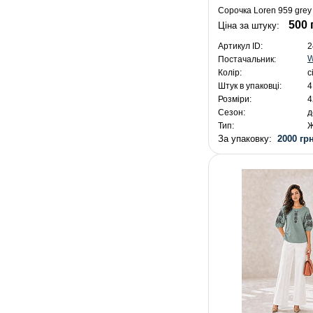
Сорочка Loren 959 grey
500 
Ціна за штуку:
Артикул ID:
2
W
Постачальник:
Колір:
с
Штук в упаковці:
4
Розміри:
4
Сезон:
д
Тип:
Ж
За упаковку:
2000 грн