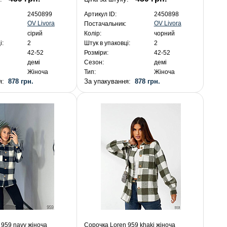
2450899
Артикул ID:
2450898
OV Livora
OV Livora
Постачальник:
сірий
Колір:
чорний
і:
2
Штук в упаковці:
2
42-52
Розміри:
42-52
демі
Сезон:
демі
Жіноча
Тип:
Жіноча
ня:
878 грн.
За упакування:
878 грн.
 959 navy жіноча
Сорочка Loren 959 khaki жіноча