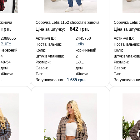
 жіноча
Сорочка Lelis 1152 chocolate жіноча
Сорочка Lelis 
 грн.
842 грн.
Ціна за штучку:
Ціна за штуч
2388055
Артикул ID:
2445750
Артикул ID:
P.HEY
Lelis
Постачальник:
Постачальник:
червоний
Колір:
коричневий
Колір:
4
Штук в упаковці:
2
Штук в упаковц
48-54
Розміри:
L-XL
Розміри:
демі
Сезон:
демі
Сезон:
Жіноча
Тип:
Жіноча
Тип:
.
За упакування:
1 685 грн.
За упакуван