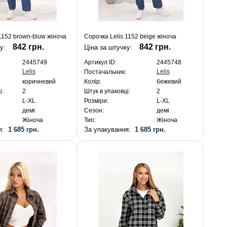
1152 brown-bluw жіноча
Сорочка Lelis 1152 beige жіноча
842 грн.
842 грн.
ку:
Ціна за штучку:
2445749
Артикул ID:
2445748
Lelis
Lelis
Постачальник:
коричневий
Колір:
бежевий
і:
2
Штук в упаковці:
2
L-XL
Розміри:
L-XL
демі
Сезон:
демі
Жіноча
Тип:
Жіноча
ня:
1 685 грн.
За упакування:
1 685 грн.