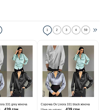
1
2
3
4
59
ora 331 grey жіноча
Сорочка Ov Livora 331 black жіноча
439 грн.
439 грн.
:
Ціна за штуку: