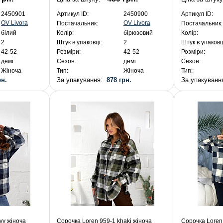
2450901
Артикул ID:
2450900
Артикул ID:
OV Livora
OV Livora
Постачальник:
Постачальник:
білий
Колір:
бірюзовий
Колір:
2
Штук в упаковці:
2
Штук в упаковц
42-52
Розміри:
42-52
Розміри:
демі
Сезон:
демі
Сезон:
Жіноча
Тип:
Жіноча
Тип:
рн.
За упакування:
878 грн.
За упакуван
vy жіноча
Сорочка Loren 959-1 khaki жіноча
Сорочка Loren