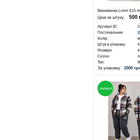
Вишиванка Loren 615 mi
500 
Ціна за штуку:
Артикул ID:
2
W
Постачальник:
Колір:
м
Штук в упаковці:
4
Розміри:
4
Сезон:
л
Тип:
Ж
За упаковку:
2000 грн
ЗНИЖКА