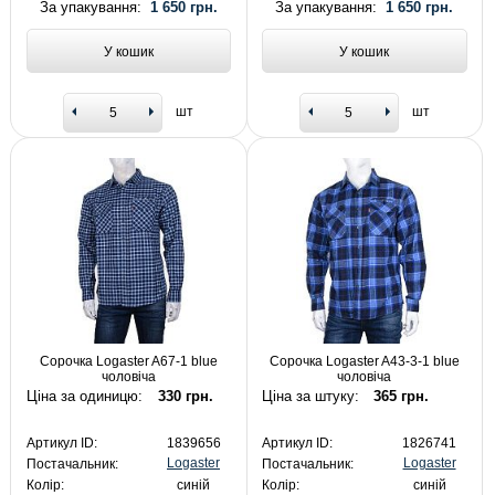
За упакування:
1 650 грн.
За упакування:
1 650 грн.
У кошик
У кошик
шт
шт
Сорочка Logaster A67-1 blue
Сорочка Logaster A43-3-1 blue
чоловіча
чоловіча
Ціна за одиницю:
330 грн.
Ціна за штуку:
365 грн.
Артикул ID:
1839656
Артикул ID:
1826741
Logaster
Logaster
Постачальник:
Постачальник:
Колір:
синій
Колір:
синій