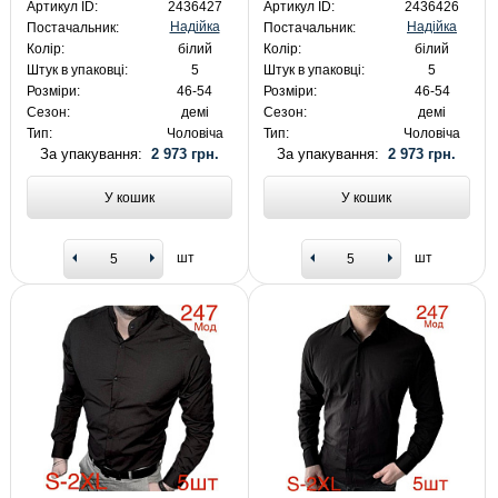
Артикул ID:
2436427
Артикул ID:
2436426
Надійка
Надійка
Постачальник:
Постачальник:
Колір:
білий
Колір:
білий
Штук в упаковці:
5
Штук в упаковці:
5
Розміри:
46-54
Розміри:
46-54
Сезон:
демі
Сезон:
демі
Тип:
Чоловіча
Тип:
Чоловіча
За упакування:
2 973 грн.
За упакування:
2 973 грн.
У кошик
У кошик
шт
шт