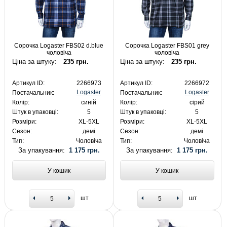
Сорочка Logaster FBS02 d.blue
Сорочка Logaster FBS01 grey
чоловіча
чоловіча
Ціна за штуку:
235 грн.
Ціна за штуку:
235 грн.
Артикул ID:
2266973
Артикул ID:
2266972
Logaster
Logaster
Постачальник:
Постачальник:
Колір:
синій
Колір:
сірий
Штук в упаковці:
5
Штук в упаковці:
5
Розміри:
XL-5XL
Розміри:
XL-5XL
Сезон:
демі
Сезон:
демі
Тип:
Чоловіча
Тип:
Чоловіча
За упакування:
1 175 грн.
За упакування:
1 175 грн.
У кошик
У кошик
шт
шт