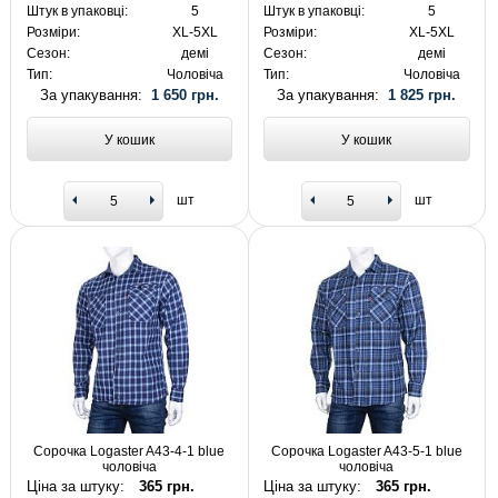
Штук в упаковці:
5
Штук в упаковці:
5
Розміри:
XL-5XL
Розміри:
XL-5XL
Сезон:
демі
Сезон:
демі
Тип:
Чоловіча
Тип:
Чоловіча
За упакування:
1 650 грн.
За упакування:
1 825 грн.
У кошик
У кошик
шт
шт
Сорочка Logaster A43-4-1 blue
Сорочка Logaster A43-5-1 blue
чоловіча
чоловіча
Ціна за штуку:
365 грн.
Ціна за штуку:
365 грн.