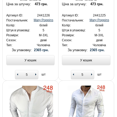
Ціна за штучку:
473 грн.
Ціна за штучку:
473 грн.
Артикул ID:
2441226
Артикул ID:
2441225
Mary Poppins
Mary Poppins
Постачальник:
Постачальник:
Колір:
білий
Колір:
білий
Штук в упаковці:
5
Штук в упаковці:
5
Розміри:
M-3XL
Розміри:
M-3XL
Сезон:
демі
Сезон:
демі
Тип:
Чоловіча
Тип:
Чоловіча
За упаковку:
2365 грн.
За упаковку:
2365 грн.
У кошик
У кошик
шт
шт