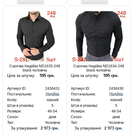
Сорочка Надійка ND1635-248
Сорочка Надійка ND1634-248
black чоловіча
black чоловіча
Ціна за штучку:
595 грн.
Ціна за штучку:
595 грн.
Артикул ID:
2436431
Артикул ID:
2436430
Надійка
Надійка
Постачальник:
Постачальник:
Колір:
чорний
Колір:
чорний
Штук в упаковці:
5
Штук в упаковці:
5
Розміри:
46-54
Розміри:
46-54
Сезон:
демі
Сезон:
демі
Тип:
Чоловіча
Тип:
Чоловіча
За упакування:
2 973 грн.
За упакування:
2 973 грн.