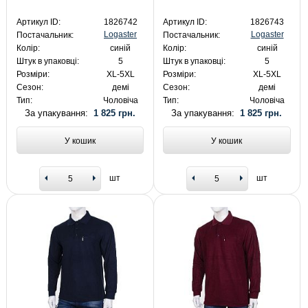
Артикул ID:
1826742
Артикул ID:
1826743
Logaster
Logaster
Постачальник:
Постачальник:
Колір:
синій
Колір:
синій
Штук в упаковці:
5
Штук в упаковці:
5
Розміри:
XL-5XL
Розміри:
XL-5XL
Сезон:
демі
Сезон:
демі
Тип:
Чоловіча
Тип:
Чоловіча
За упакування:
1 825 грн.
За упакування:
1 825 грн.
У кошик
У кошик
шт
шт