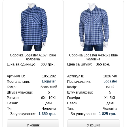
Сорочка Logaster A167 l.blue
Сорочка Logaster A43-1-1 blue
чоловіча
чоловіча
Ціна за одиницю:
330 грн.
Ціна за штуку:
365 грн.
Артикул ID:
1851282
Артикул ID:
1826740
Logaster
Logaster
Постачальник:
Постачальник:
Колір:
блакитний
Колір:
синій
Штук в упаковці:
5
Штук в упаковці:
5
Розміри:
6XL-10XL
Розміри:
XL-5XL
Сезон:
демі
Сезон:
демі
Тип:
Чоловіча
Тип:
Чоловіча
За упакування:
1 650 грн.
За упакування:
1 825 грн.
У кошик
У кошик