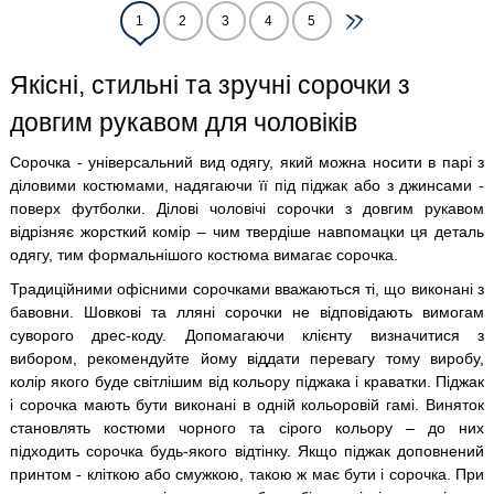
1
2
3
4
5
Якісні, стильні та зручні сорочки з
довгим рукавом для чоловіків
Сорочка - універсальний вид одягу, який можна носити в парі з
діловими костюмами, надягаючи її під піджак або з джинсами -
поверх футболки. Ділові чоловічі сорочки з довгим рукавом
відрізняє жорсткий комір – чим твердіше навпомацки ця деталь
одягу, тим формальнішого костюма вимагає сорочка.
Традиційними офісними сорочками вважаються ті, що виконані з
бавовни. Шовкові та лляні сорочки не відповідають вимогам
суворого дрес-коду. Допомагаючи клієнту визначитися з
вибором, рекомендуйте йому віддати перевагу тому виробу,
колір якого буде світлішим від кольору піджака і краватки. Піджак
і сорочка мають бути виконані в одній кольоровій гамі. Виняток
становлять костюми чорного та сірого кольору – до них
підходить сорочка будь-якого відтінку. Якщо піджак доповнений
принтом - кліткою або смужкою, такою ж має бути і сорочка. При