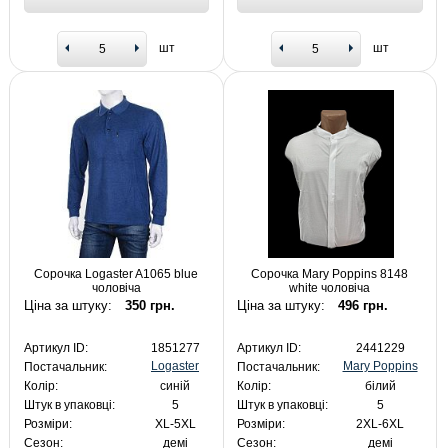
шт
шт
Сорочка Logaster A1065 blue
Сорочка Mary Poppins 8148
чоловіча
white чоловіча
Ціна за штуку:
350 грн.
Ціна за штуку:
496 грн.
Артикул ID:
1851277
Артикул ID:
2441229
Logaster
Mary Poppins
Постачальник:
Постачальник:
Колір:
синій
Колір:
білий
Штук в упаковці:
5
Штук в упаковці:
5
Розміри:
XL-5XL
Розміри:
2XL-6XL
Сезон:
демі
Сезон:
демі