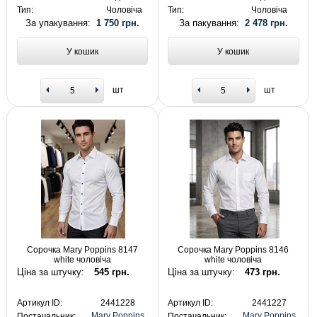
Тип:
Чоловіча
Тип:
Чоловіча
За упакування:
1 750 грн.
За пакування:
2 478 грн.
У кошик
У кошик
шт
шт
Сорочка Mary Poppins 8147
Сорочка Mary Poppins 8146
white чоловіча
white чоловіча
Ціна за штучку:
545 грн.
Ціна за штучку:
473 грн.
Артикул ID:
2441228
Артикул ID:
2441227
Mary Poppins
Mary Poppins
Постачальник:
Постачальник: