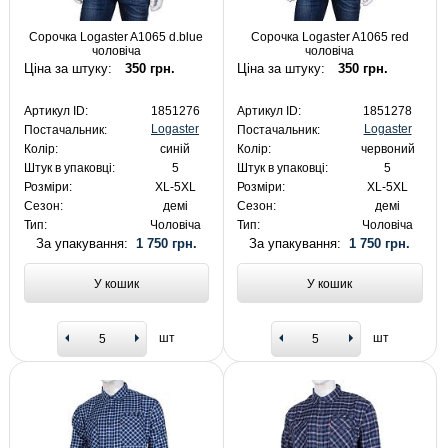
Сорочка Logaster A1065 d.blue
Сорочка Logaster A1065 red
чоловіча
чоловіча
Ціна за штуку:
350 грн.
Ціна за штуку:
350 грн.
Артикул ID:
1851276
Артикул ID:
1851278
Logaster
Logaster
Постачальник:
Постачальник:
Колір:
синій
Колір:
червоний
Штук в упаковці:
5
Штук в упаковці:
5
Розміри:
XL-5XL
Розміри:
XL-5XL
Сезон:
демі
Сезон:
демі
Тип:
Чоловіча
Тип:
Чоловіча
За упакування:
1 750 грн.
За упакування:
1 750 грн.
У кошик
У кошик
шт
шт