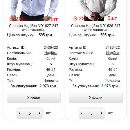
Сорочка Надійка ND1627-247
Сорочка Надійка ND1626-247
white чоловіча
white чоловіча
Ціна за штучку:
595 грн.
Ціна за штучку:
595 грн.
Артикул ID:
2436423
Артикул ID:
2436422
Надійка
Надійка
Постачальник:
Постачальник:
Колір:
білий
Колір:
білий
Штук в упаковці:
5
Штук в упаковці:
5
Розміри:
46-54
Розміри:
46-54
Сезон:
демі
Сезон:
демі
Тип:
Чоловіча
Тип:
Чоловіча
За упакування:
2 973 грн.
За упакування:
2 973 грн.
У кошик
У кошик
шт
шт