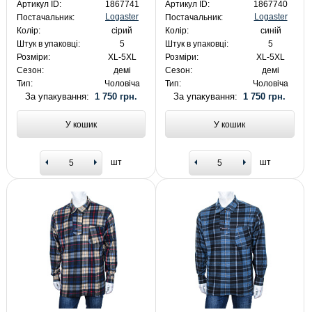
Артикул ID:
1867741
Артикул ID:
1867740
Logaster
Logaster
Постачальник:
Постачальник:
Колір:
сірий
Колір:
синій
Штук в упаковці:
5
Штук в упаковці:
5
Розміри:
XL-5XL
Розміри:
XL-5XL
Сезон:
демі
Сезон:
демі
Тип:
Чоловіча
Тип:
Чоловіча
За упакування:
1 750 грн.
За упакування:
1 750 грн.
У кошик
У кошик
шт
шт