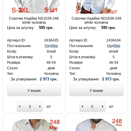
Сорочка Надійка ND1639-248
Сорочка Надійка ND1638-248
white чоловіча
white чоловіча
Ціна за штучку:
595 грн.
Ціна за штучку:
595 грн.
Артикул ID:
2436435
Артикул ID:
2436434
Надійка
Надійка
Постачальник:
Постачальник:
Колір:
білий
Колір:
білий
Штук в упаковці:
5
Штук в упаковці:
5
Розміри:
46-54
Розміри:
46-54
Сезон:
демі
Сезон:
демі
Тип:
Чоловіча
Тип:
Чоловіча
За упакування:
2 973 грн.
За упакування:
2 973 грн.
У кошик
У кошик
шт
шт