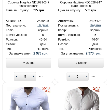
Сорочка Надійка ND1629-247
Сорочка Надійка ND1628-247
black чоловіча
black чоловіча
Ціна за штучку:
595 грн.
Ціна за штучку:
595 грн.
Артикул ID:
2436425
Артикул ID:
2436424
Надійка
Надійка
Постачальник:
Постачальник:
Колір:
чорний
Колір:
чорний
Штук в упаковці:
5
Штук в упаковці:
5
Розміри:
46-54
Розміри:
46-54
Сезон:
демі
Сезон:
демі
Тип:
Чоловіча
Тип:
Чоловіча
За упакування:
2 973 грн.
За упакування:
2 973 грн.
У кошик
У кошик
шт
шт