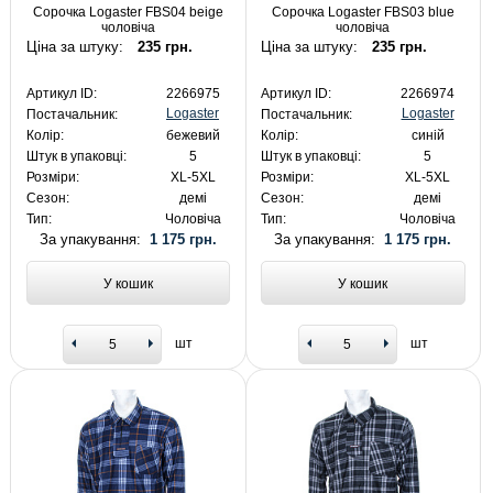
Сорочка Logaster FBS04 beige
Сорочка Logaster FBS03 blue
чоловіча
чоловіча
Ціна за штуку:
235 грн.
Ціна за штуку:
235 грн.
Артикул ID:
2266975
Артикул ID:
2266974
Logaster
Logaster
Постачальник:
Постачальник:
Колір:
бежевий
Колір:
синій
Штук в упаковці:
5
Штук в упаковці:
5
Розміри:
XL-5XL
Розміри:
XL-5XL
Сезон:
демі
Сезон:
демі
Тип:
Чоловіча
Тип:
Чоловіча
За упакування:
1 175 грн.
За упакування:
1 175 грн.
У кошик
У кошик
шт
шт