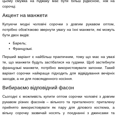
цьому смужка на піджаку має бути більш рідкісною, ніж на
сорочці.
Акцент на манжети
Купуючи модні чоловічі сорочки з довгим рукавом оптом,
потрібно обов'язково звернути увагу на їхні манжети, які можуть
бути двох видів:
Барель;
Французькі.
Перший варіант є найбільш практичним, тому що має на увазі
те, що манжети будуть застібатися на гудзики. Щоб застебнути
французькі манжети, потрібно використовувати запонки. Такий
варіант сорочки найкраще підходить для відвідування вечірніх
заходів, а не для повсякденного носіння.
Вибираємо відповідний фасон
Сьогодні є можливість купити оптом сорочки чоловічі з довгим
рукавом різних фасонів – вільного та приталеного: приталену
прийнято використовувати як пару для ділового костюма, а
вільну сорочку зазвичай носять у поєднанні з джинсами та