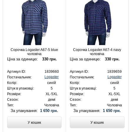
Сорочка Logaster A67-5 blue
Сорочка Logaster A67-4 navy
чоловіча
чоловіча
Ціна за одиницю:
330 грн.
Ціна за одиницю:
330 грн.
Артикул ID:
1839660
Артикул ID:
1839659
Logaster
Logaster
Постачальник:
Постачальник:
Колір:
синій
Колір:
синій
Штук в упаковці:
5
Штук в упаковці:
5
Розміри:
XL-5XL
Розміри:
XL-5XL
Сезон:
демі
Сезон:
демі
Тип:
Чоловіча
Тип:
Чоловіча
За упакування:
1 650 грн.
За упакування:
1 650 грн.
У кошик
У кошик