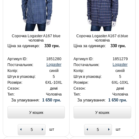
Сорочка Logaster A167 blue
Сорочка Logaster A167 d.blue
чоловіча
чоловіча
Ціна за одиницю:
330 грн.
Ціна за одиницю:
330 грн.
Артикул ID:
1851280
Артикул ID:
1851279
Logaster
Logaster
Постачальник:
Постачальник:
Колір:
синій
Колір:
синій
Штук в упаковці:
5
Штук в упаковці:
5
Розміри:
6XL-10XL
Розміри:
6XL-10XL
Сезон:
демі
Сезон:
демі
Тип:
Чоловіча
Тип:
Чоловіча
За упакування:
1 650 грн.
За упакування:
1 650 грн.
У кошик
У кошик
шт
шт