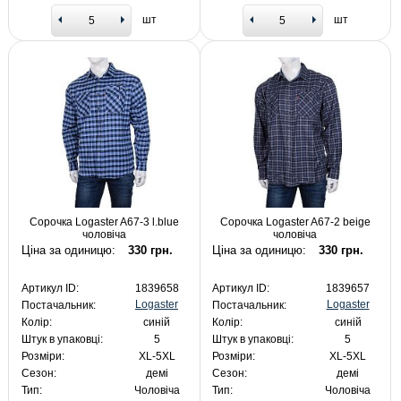
шт
шт
Сорочка Logaster A67-3 l.blue
Сорочка Logaster A67-2 beige
чоловіча
чоловіча
Ціна за одиницю:
330 грн.
Ціна за одиницю:
330 грн.
Артикул ID:
1839658
Артикул ID:
1839657
Logaster
Logaster
Постачальник:
Постачальник:
Колір:
синій
Колір:
синій
Штук в упаковці:
5
Штук в упаковці:
5
Розміри:
XL-5XL
Розміри:
XL-5XL
Сезон:
демі
Сезон:
демі
Тип:
Чоловіча
Тип:
Чоловіча