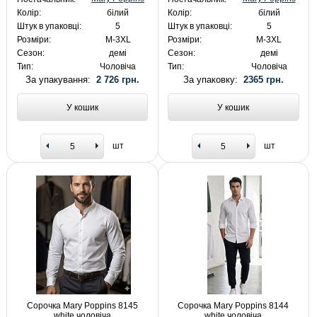
Колір:
білий
Колір:
білий
Штук в упаковці:
5
Штук в упаковці:
5
Розміри:
M-3XL
Розміри:
M-3XL
Сезон:
демі
Сезон:
демі
Тип:
Чоловіча
Тип:
Чоловіча
За упакування:
2 726 грн.
За упаковку:
2365 грн.
У кошик
У кошик
шт
шт
Сорочка Mary Poppins 8145
Сорочка Mary Poppins 8144
white чоловіча
white чоловіча