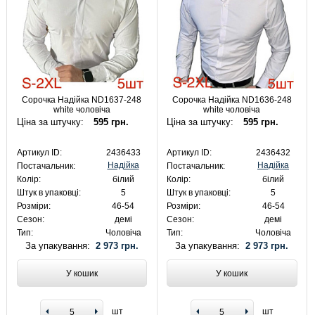
Сорочка Надійка ND1637-248
Сорочка Надійка ND1636-248
white чоловіча
white чоловіча
Ціна за штучку:
595 грн.
Ціна за штучку:
595 грн.
Артикул ID:
2436433
Артикул ID:
2436432
Надійка
Надійка
Постачальник:
Постачальник:
Колір:
білий
Колір:
білий
Штук в упаковці:
5
Штук в упаковці:
5
Розміри:
46-54
Розміри:
46-54
Сезон:
демі
Сезон:
демі
Тип:
Чоловіча
Тип:
Чоловіча
За упакування:
2 973 грн.
За упакування:
2 973 грн.
У кошик
У кошик
шт
шт