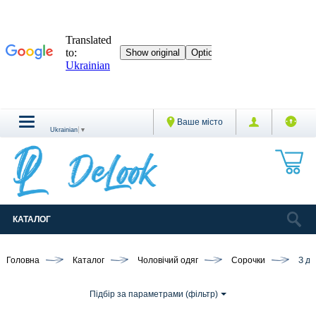
Ваше місто
Ukrainian
▼
КАТАЛОГ
Головна
Каталог
Чоловічий одяг
Сорочки
З до
Підбір за параметрами (фільтр)