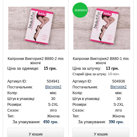
ЗНИЖКА
Капронки Виктория2 B880-2 mix
Капронки Виктория2 B880-1 mix
жіночі
жіночі
Ціна за одиницю:
15 грн.
Ціна за штучку:
13 грн.
15 грн.
Старий Ціна за штуку:
Артикул ID:
504941
Артикул ID:
504936
Вікторія2
Вікторія2
Постачальник:
Постачальник:
Колір:
мікс
Колір:
мікс
Штук в упаковці:
30
Штук в упаковці:
30
Розміри:
S-2XL
Розміри:
S-2XL
Сезон:
літо
Сезон:
літо
Тип:
Жіноча
Тип:
Жіноча
За упакування:
450 грн.
За упакування:
390 грн.
У кошик
У кошик