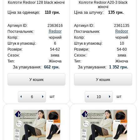
Колготи Redoor 128 black жіночі
Колготи Redoor A20-3 black
жіночі
Ціна за одиницю:
110 грн.
Ціна за штучку:
135 грн.
Артикул ID:
2363616
Артикул ID:
2361135
Redoor
Redoor
Постачальник:
Постачальник:
Колір:
чорний
Колір:
чорний
Штук в упаковці:
6
Штук в упаковці:
10
Розміри:
54-62
Розміри:
54-60
Сезон:
зима
Сезон:
зима
Тип:
Жіноча
Тип:
Жіноча
За упакування:
662 грн.
За упакування:
1 352 грн.
У кошик
У кошик
шт
шт