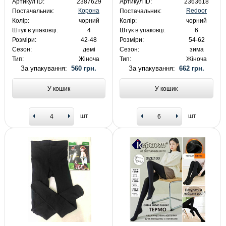
Артикул ID:
2387629
Артикул ID:
2363618
Корона
Redoor
Постачальник:
Постачальник:
Колір:
чорний
Колір:
чорний
Штук в упаковці:
4
Штук в упаковці:
6
Розміри:
42-48
Розміри:
54-62
Сезон:
демі
Сезон:
зима
Тип:
Жіноча
Тип:
Жіноча
За упакування:
560 грн.
За упакування:
662 грн.
У кошик
У кошик
шт
шт