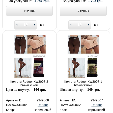
За упакування:
1 757 грн.
За упакування:
1 703 грн.
У кошик
У кошик
шт
шт
Колготи Redoor KW2007-2
Колготи Redoor KW2007-1
brown жіночі
brown жіночі
Ціна за штучку:
144 грн.
Ціна за штучку:
149 грн.
Артикул ID:
2349668
Артикул ID:
2349667
Redoor
Redoor
Постачальник:
Постачальник:
Колір:
коричневий
Колір:
коричневий