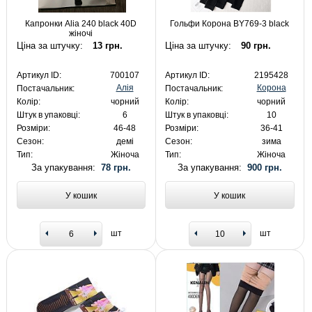
Капронки Alia 240 black 40D
Гольфи Корона BY769-3 black
жіночі
Ціна за штучку:
13 грн.
Ціна за штучку:
90 грн.
Артикул ID:
700107
Артикул ID:
2195428
Алія
Корона
Постачальник:
Постачальник:
Колір:
чорний
Колір:
чорний
Штук в упаковці:
6
Штук в упаковці:
10
Розміри:
46-48
Розміри:
36-41
Сезон:
демі
Сезон:
зима
Тип:
Жіноча
Тип:
Жіноча
За упакування:
78 грн.
За упакування:
900 грн.
У кошик
У кошик
шт
шт