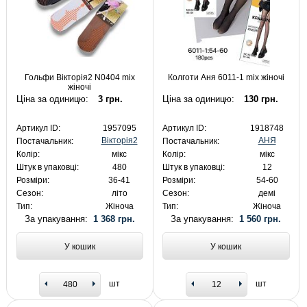
Гольфи Вікторія2 N0404 mix
Колготи Аня 6011-1 mix жіночі
жіночі
Ціна за одиницю:
3 грн.
Ціна за одиницю:
130 грн.
Артикул ID:
1957095
Артикул ID:
1918748
Вікторія2
АНЯ
Постачальник:
Постачальник:
Колір:
мікс
Колір:
мікс
Штук в упаковці:
480
Штук в упаковці:
12
Розміри:
36-41
Розміри:
54-60
Сезон:
літо
Сезон:
демі
Тип:
Жіноча
Тип:
Жіноча
За упакування:
1 368 грн.
За упакування:
1 560 грн.
У кошик
У кошик
шт
шт