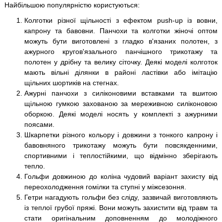
Найбільшою популярністю користуються:
Колготки різної щільності з ефектом push-up із вовни,
капрону та бавовни. Панчохи та колготки жіночі оптом
можуть бути виготовлені з гладко в'язаних полотен, з
ажурного кругов'язального панчішного трикотажу та
полотен у дрібну та велику сіточку. Деякі моделі колготок
мають вільні ділянки в районі ластівки або імітацію
щільних шортиків на стегнах.
Ажурні панчохи з силіконовими вставками та вшитою
щільною гумкою захованою за мереживною силіконовою
оборкою. Деякі моделі носять у комплекті з ажурними
поясами.
Шкарпетки різного кольору і довжини з тонкого капрону і
бавовняного трикотажу можуть бути повсякденними,
спортивними і теплостійкими, що відмінно зберігають
тепло.
Гольфи довжиною до коліна чудовий варіант захисту від
переохолодження гомілки та ступні у міжсезоння.
Гетри нагадують гольфи без сліду, зазвичай виготовляють
із теплої грубої пряжі. Вони можуть захистити від травм та
стати оригінальним доповненням до молодіжного