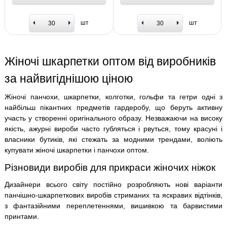
шт
шт
Жіночі шкарпетки оптом від виробників
за найвигіднішою ціною
Жіночі панчохи, шкарпетки, колготки, гольфи та гетри одні з
найбільш пікантних предметів гардеробу, що беруть активну
участь у створенні оригінального образу. Незважаючи на високу
якість, ажурні вироби часто губляться і рвуться, тому красуні і
власники бутиків, які стежать за модними трендами, воліють
купувати жіночі шкарпетки і панчохи оптом.
Різновиди виробів для прикраси жіночих ніжок
Дизайнери всього світу постійно розробляють нові варіанти
панчішно-шкарпеткових виробів стриманих та яскравих відтінків,
з фантазійними переплетеннями, вишивкою та барвистими
принтами.