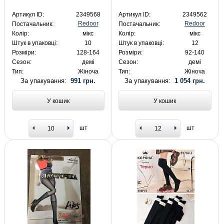
Артикул ID:
2349568
Артикул ID:
2349562
Redoor
Redoor
Постачальник:
Постачальник:
Колір:
мікс
Колір:
мікс
Штук в упаковці:
10
Штук в упаковці:
12
Розміри:
128-164
Розміри:
92-140
Сезон:
демі
Сезон:
демі
Тип:
Жіноча
Тип:
Жіноча
За упакування:
991 грн.
За упакування:
1 054 грн.
У кошик
У кошик
шт
шт