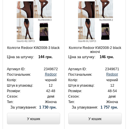
Колготи Redoor KW2008-3 black
Колготи Redoor KW2008-2 black
жіночі
Ціна за штучку:
144 грн.
Ціна за штучку:
146 грн.
Артикул ID:
2349672
Артикул ID:
2349671
Redoor
Redoor
Постачальник:
Постачальник:
Колір:
чорний
Колір:
чорний
Штук в упаковці:
12
Штук в упаковці:
12
Розміри:
42-48
Розміри:
48-54
Сезон:
демі
Сезон:
демі
Тип:
Жіноча
Тип:
Жіноча
За упакування:
1 730 грн.
За упакування:
1 757 грн.
У кошик
У кошик