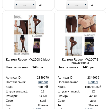
шт
шт
Колготи Redoor KW2008-1 black
Колготи Redoor KW2007-3
brown жіночі
Ціна за штучку:
146 грн.
Ціна за штуку:
142 грн.
Артикул ID:
2349670
Артикул ID:
2349669
Redoor
Redoor
Постачальник:
Постачальник:
Колір:
чорний
Колір:
коричневий
Штук в упаковці:
12
Штук в упаковці:
12
Розміри:
54-60
Розміри:
42-48
Сезон:
демі
Сезон:
демі
Тип:
Жіноча
Тип:
Жіноча