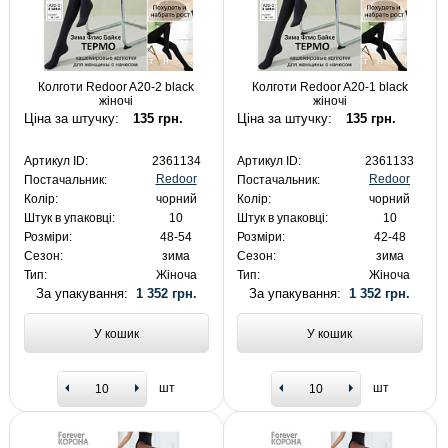
Колготи Redoor A20-2 black
Колготи Redoor A20-1 black
жіночі
жіночі
Ціна за штучку:
135 грн.
Ціна за штучку:
135 грн.
Артикул ID:
2361134
Артикул ID:
2361133
Redoor
Redoor
Постачальник:
Постачальник:
Колір:
чорний
Колір:
чорний
Штук в упаковці:
10
Штук в упаковці:
10
Розміри:
48-54
Розміри:
42-48
Сезон:
зима
Сезон:
зима
Тип:
Жіноча
Тип:
Жіноча
За упакування:
1 352 грн.
За упакування:
1 352 грн.
У кошик
У кошик
шт
шт