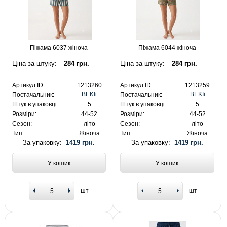
Піжама 6037 жіноча
Піжама 6044 жіноча
Ціна за штуку:
284 грн.
Ціна за штуку:
284 грн.
Артикул ID:
1213260
Артикул ID:
1213259
BEKIi
BEKIi
Постачальник:
Постачальник:
Штук в упаковці:
5
Штук в упаковці:
5
Розміри:
44-52
Розміри:
44-52
Сезон:
літо
Сезон:
літо
Тип:
Жіноча
Тип:
Жіноча
За упаковку:
1419 грн.
За упаковку:
1419 грн.
У кошик
У кошик
шт
шт