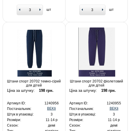
шт
шт
Штани спорт 20702 темно-сірий
Штани спорт 20702 фіолетовий
для дітей
для дітей
Ціна за штучку:
198 грн.
Ціна за штучку:
198 грн.
Артикул ID:
1240956
Артикул ID:
1240955
BEKIi
BEKIi
Постачальник:
Постачальник:
Штук в упаковці:
3
Штук в упаковці:
3
Розміри:
11-14 р
Розміри:
11-14 р
Сезон:
демі
Сезон:
демі
Тип:
підліток
Тип:
підліток