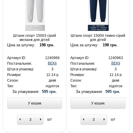
Штани спорт 15003 сірий
Штани спорт 15004 темно-сірий
меланж для дітей
для дітей
Ціна за штучку:
198 грн.
Ціна за штучку:
198 грн.
Артикул ID:
1240966
Артикул ID:
1240963
BEKIi
BEKIi
Постачальник:
Постачальник:
Штук в упаковці:
3
Штук в упаковці:
3
Розміри:
11-14 р
Розміри:
11-14 р
Сезон:
демі
Сезон:
демі
Тип:
підліток
Тип:
підліток
За упакування:
595 грн.
За упакування:
595 грн.
У кошик
У кошик
шт
шт