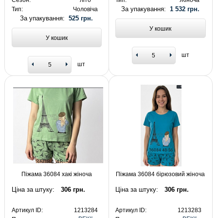
Сезон:
літо
Тип:
Жіноча
За упакування:
1 532 грн.
Тип:
Чоловіча
За упакування:
525 грн.
У кошик
У кошик
шт
шт
Піжама 36084 хакі жіноча
Піжама 36084 бірюзовий жіноча
Ціна за штуку:
306 грн.
Ціна за штуку:
306 грн.
Артикул ID:
1213284
Артикул ID:
1213283