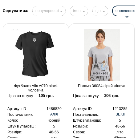
Сортувати за:
популярності
імені
ціні
оновленню
Футболка Alia A070 black
Піжама 36084 сірий жіноча
чоловіча
Ціна за штуку:
105 грн.
Ціна за штуку:
306 грн.
Артикул ID:
1486820
Артикул ID:
1213285
Алія
BEKIi
Постачальник:
Постачальник:
Колір:
чорний
Штук в упаковці:
5
Штук в упаковці:
5
Розміри:
48-56
Розміри:
48-56
Сезон:
літо