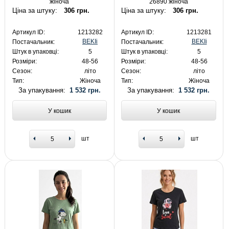
жіноча
26890 жіноча
Ціна за штуку:
306 грн.
Ціна за штуку:
306 грн.
Артикул ID:
1213282
Артикул ID:
1213281
BEKIi
BEKIi
Постачальник:
Постачальник:
Штук в упаковці:
5
Штук в упаковці:
5
Розміри:
48-56
Розміри:
48-56
Сезон:
літо
Сезон:
літо
Тип:
Жіноча
Тип:
Жіноча
За упакування:
1 532 грн.
За упакування:
1 532 грн.
У кошик
У кошик
шт
шт