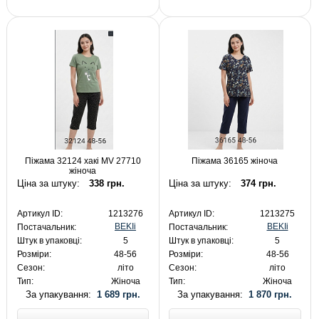
Піжама 32124 хакі MV 27710
Піжама 36165 жіноча
жіноча
Ціна за штуку:
338 грн.
Ціна за штуку:
374 грн.
Артикул ID:
1213276
Артикул ID:
1213275
BEKIi
BEKIi
Постачальник:
Постачальник:
Штук в упаковці:
5
Штук в упаковці:
5
Розміри:
48-56
Розміри:
48-56
Сезон:
літо
Сезон:
літо
Тип:
Жіноча
Тип:
Жіноча
За упакування:
1 689 грн.
За упакування:
1 870 грн.