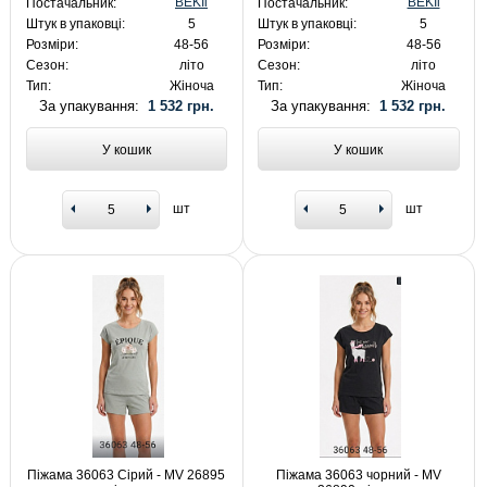
BEKIi
BEKIi
Постачальник:
Постачальник:
Штук в упаковці:
5
Штук в упаковці:
5
Розміри:
48-56
Розміри:
48-56
Сезон:
літо
Сезон:
літо
Тип:
Жіноча
Тип:
Жіноча
За упакування:
1 532 грн.
За упакування:
1 532 грн.
У кошик
У кошик
шт
шт
Піжама 36063 Сірий - MV 26895
Піжама 36063 чорний - MV