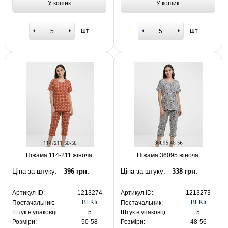
У кошик
У кошик
шт
шт
Піжама 114-211 жіноча
Піжама 36095 жіноча
Ціна за штуку:
396 грн.
Ціна за штуку:
338 грн.
Артикул ID:
1213274
Артикул ID:
1213273
BEKIi
BEKIi
Постачальник:
Постачальник:
Штук в упаковці:
5
Штук в упаковці:
5
Розміри:
50-58
Розміри:
48-56