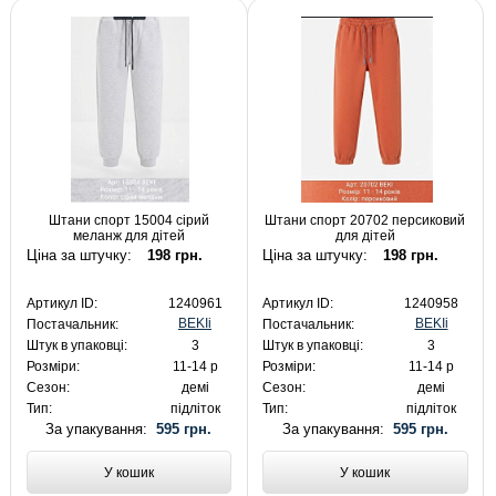
Штани спорт 15004 сірий
Штани спорт 20702 персиковий
меланж для дітей
для дітей
Ціна за штучку:
198 грн.
Ціна за штучку:
198 грн.
Артикул ID:
1240961
Артикул ID:
1240958
BEKIi
BEKIi
Постачальник:
Постачальник:
Штук в упаковці:
3
Штук в упаковці:
3
Розміри:
11-14 р
Розміри:
11-14 р
Сезон:
демі
Сезон:
демі
Тип:
підліток
Тип:
підліток
За упакування:
595 грн.
За упакування:
595 грн.
У кошик
У кошик