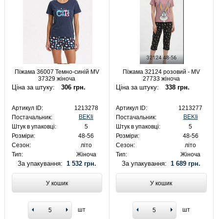
Піжама 36007 Темно-синій MV
Піжама 32124 розовий - MV
37329 жіноча
27733 жіноча
Ціна за штуку:
306 грн.
Ціна за штуку:
338 грн.
Артикул ID:
1213278
Артикул ID:
1213277
BEKIi
BEKIi
Постачальник:
Постачальник:
Штук в упаковці:
5
Штук в упаковці:
5
Розміри:
48-56
Розміри:
48-56
Сезон:
літо
Сезон:
літо
Тип:
Жіноча
Тип:
Жіноча
За упакування:
1 532 грн.
За упакування:
1 689 грн.
У кошик
У кошик
шт
шт