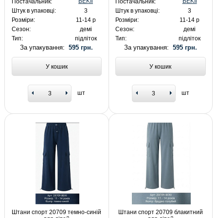
BEKIi
BEKIi
Постачальник:
Постачальник:
Штук в упаковці:
3
Штук в упаковці:
3
Розміри:
11-14 р
Розміри:
11-14 р
Сезон:
демі
Сезон:
демі
Тип:
підліток
Тип:
підліток
За упакування:
595 грн.
За упакування:
595 грн.
У кошик
У кошик
шт
шт
Штани спорт 20709 темно-синій
Штани спорт 20709 блакитний