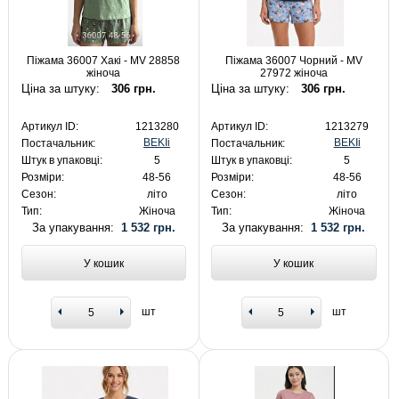
Піжама 36007 Хакі - MV 28858
Піжама 36007 Чорний - MV
жіноча
27972 жіноча
Ціна за штуку:
306 грн.
Ціна за штуку:
306 грн.
Артикул ID:
1213280
Артикул ID:
1213279
BEKIi
BEKIi
Постачальник:
Постачальник:
Штук в упаковці:
5
Штук в упаковці:
5
Розміри:
48-56
Розміри:
48-56
Сезон:
літо
Сезон:
літо
Тип:
Жіноча
Тип:
Жіноча
За упакування:
1 532 грн.
За упакування:
1 532 грн.
У кошик
У кошик
шт
шт