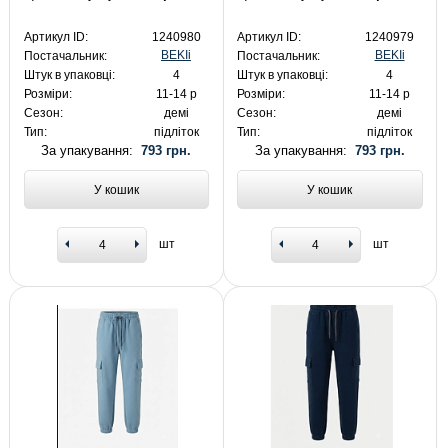
Артикул ID:
1240980
Артикул ID:
1240979
BEKIi
BEKIi
Постачальник:
Постачальник:
Штук в упаковці:
4
Штук в упаковці:
4
Розміри:
11-14 р
Розміри:
11-14 р
Сезон:
демі
Сезон:
демі
Тип:
підліток
Тип:
підліток
За упакування:
793 грн.
За упакування:
793 грн.
У кошик
У кошик
шт
шт