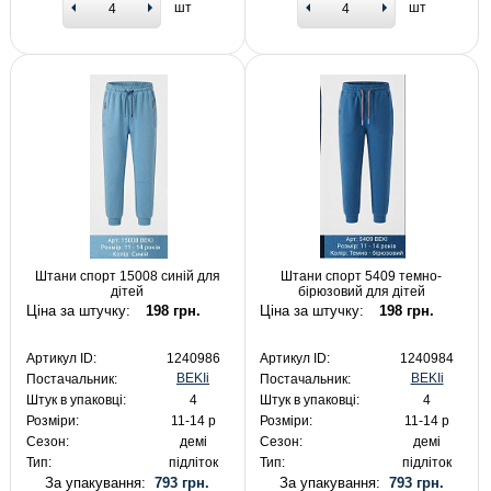
шт
шт
Штани спорт 15008 синій для
Штани спорт 5409 темно-
дітей
бірюзовий для дітей
Ціна за штучку:
198 грн.
Ціна за штучку:
198 грн.
Артикул ID:
1240986
Артикул ID:
1240984
BEKIi
BEKIi
Постачальник:
Постачальник:
Штук в упаковці:
4
Штук в упаковці:
4
Розміри:
11-14 р
Розміри:
11-14 р
Сезон:
демі
Сезон:
демі
Тип:
підліток
Тип:
підліток
За упакування:
793 грн.
За упакування:
793 грн.