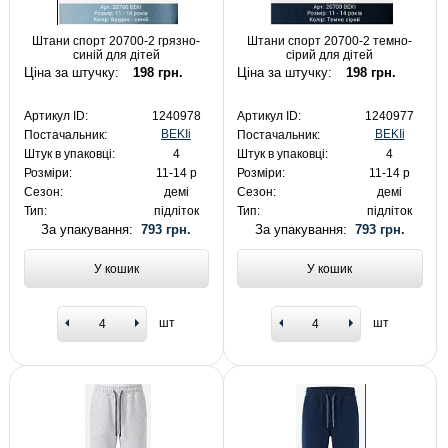
Штани спорт 20700-2 грязно-
Штани спорт 20700-2 темно-
синій для дітей
сірий для дітей
Ціна за штучку:
198 грн.
Ціна за штучку:
198 грн.
Артикул ID:
1240978
Артикул ID:
1240977
BEKIi
BEKIi
Постачальник:
Постачальник:
Штук в упаковці:
4
Штук в упаковці:
4
Розміри:
11-14 р
Розміри:
11-14 р
Сезон:
демі
Сезон:
демі
Тип:
підліток
Тип:
підліток
За упакування:
793 грн.
За упакування:
793 грн.
У кошик
У кошик
шт
шт