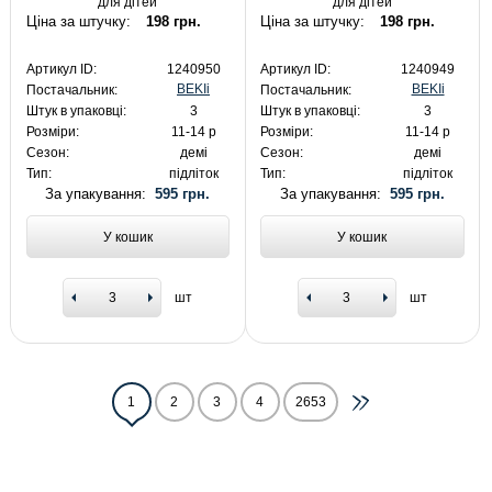
для дітей
для дітей
Ціна за штучку:
198 грн.
Ціна за штучку:
198 грн.
Артикул ID:
1240950
Артикул ID:
1240949
BEKIi
BEKIi
Постачальник:
Постачальник:
Штук в упаковці:
3
Штук в упаковці:
3
Розміри:
11-14 р
Розміри:
11-14 р
Сезон:
демі
Сезон:
демі
Тип:
підліток
Тип:
підліток
За упакування:
595 грн.
За упакування:
595 грн.
У кошик
У кошик
шт
шт
1
2
3
4
2653