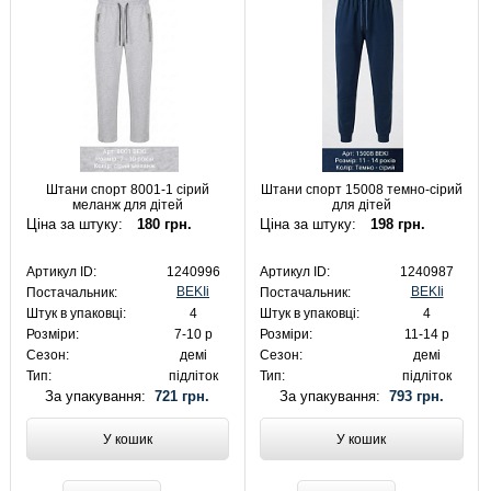
Штани спорт 8001-1 сірий
Штани спорт 15008 темно-сірий
меланж для дітей
для дітей
Ціна за штуку:
180 грн.
Ціна за штуку:
198 грн.
Артикул ID:
1240996
Артикул ID:
1240987
BEKIi
BEKIi
Постачальник:
Постачальник:
Штук в упаковці:
4
Штук в упаковці:
4
Розміри:
7-10 р
Розміри:
11-14 р
Сезон:
демі
Сезон:
демі
Тип:
підліток
Тип:
підліток
За упакування:
721 грн.
За упакування:
793 грн.
У кошик
У кошик