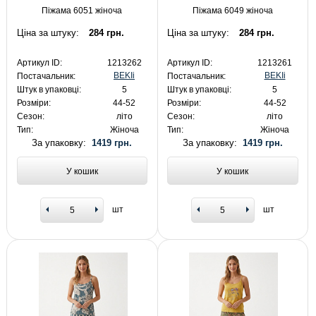
Піжама 6051 жіноча
Піжама 6049 жіноча
Ціна за штуку:
284 грн.
Ціна за штуку:
284 грн.
Артикул ID:
1213262
Артикул ID:
1213261
BEKIi
BEKIi
Постачальник:
Постачальник:
Штук в упаковці:
5
Штук в упаковці:
5
Розміри:
44-52
Розміри:
44-52
Сезон:
літо
Сезон:
літо
Тип:
Жіноча
Тип:
Жіноча
За упаковку:
1419 грн.
За упаковку:
1419 грн.
У кошик
У кошик
шт
шт