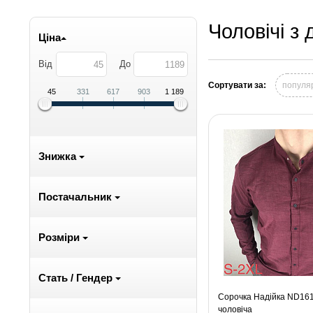
Чоловічі з
Ціна
Від
До
Сортувати за:
популя
45
331
617
903
1 189
Знижка
Постачальник
Розміри
Стать / Гендер
Сорочка Надійка ND161
чоловіча