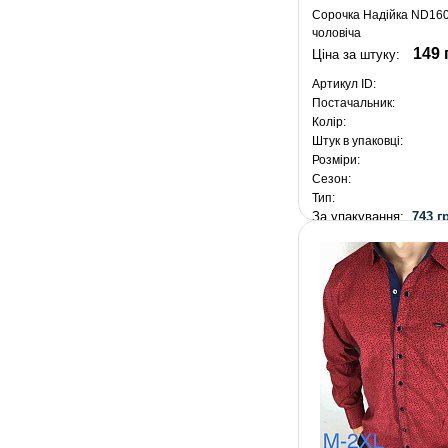
Сорочка Надійка ND160
чоловіча
149 
Ціна за штуку:
Артикул ID:
Постачальник:
Колір:
Штук в упаковці:
Розміри:
Сезон:
Тип:
За упакування:
743 г