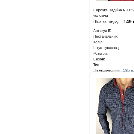
Сорочка Надійка ND159
чоловіча
149 
Ціна за штуку:
Артикул ID:
Постачальник:
Колір:
Штук в упаковці:
Розміри:
Сезон:
Тип:
За упакування:
595 г