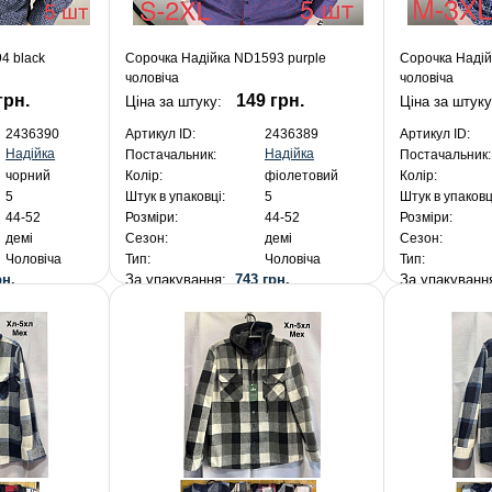
4 black
Сорочка Надійка ND1593 purple
Сорочка Надій
чоловіча
чоловіча
грн.
149 грн.
Ціна за штуку:
Ціна за штуку
2436390
Артикул ID:
2436389
Артикул ID:
Надійка
Надійка
Постачальник:
Постачальник:
чорний
Колір:
фіолетовий
Колір:
5
Штук в упаковці:
5
Штук в упаковц
44-52
Розміри:
44-52
Розміри:
демі
Сезон:
демі
Сезон:
Чоловіча
Тип:
Чоловіча
Тип:
рн.
За упакування:
743 грн.
За упакуван