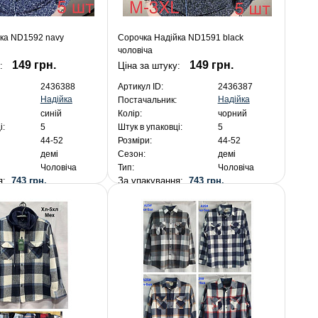
ка ND1592 navy
Сорочка Надійка ND1591 black
чоловіча
149 грн.
149 грн.
:
Ціна за штуку:
2436388
Артикул ID:
2436387
Надійка
Надійка
Постачальник:
синій
Колір:
чорний
і:
5
Штук в упаковці:
5
44-52
Розміри:
44-52
демі
Сезон:
демі
Чоловіча
Тип:
Чоловіча
ня:
743 грн.
За упакування:
743 грн.