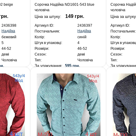
2 beige
Сорочка Надійка ND1601-543 blue
Сорочка Надій
чоловіча
чоловіча
грн.
149 грн.
Ціна за штуку:
Ціна за штуку
2436398
Артикул ID:
2436397
Артикул ID:
Надійка
Надійка
Постачальник:
Постачальник:
бежевий
Колір:
синій
Колір:
5
Штук в упаковці:
4
Штук в упаковц
44-52
Розміри:
46-52
Розміри:
демі
Сезон:
демі
Сезон:
Чоловіча
Тип:
Чоловіча
Тип:
рн.
За упакування:
595 грн.
За упакуван