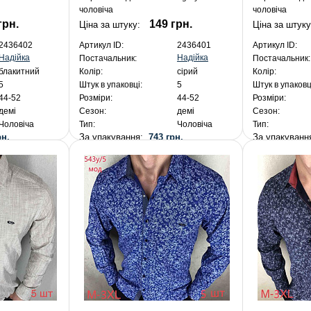
чоловіча
чоловіча
грн.
149 грн.
Ціна за штуку:
Ціна за штуку
2436402
Артикул ID:
2436401
Артикул ID:
Надійка
Надійка
Постачальник:
Постачальник:
блакитний
Колір:
сірий
Колір:
5
Штук в упаковці:
5
Штук в упаковц
44-52
Розміри:
44-52
Розміри:
демі
Сезон:
демі
Сезон:
Чоловіча
Тип:
Чоловіча
Тип:
рн.
За упакування:
743 грн.
За упакуван