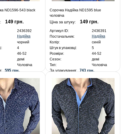
ка ND1596-543 black
Сорочка Надійка ND1595 blue
чоловіча
149 грн.
149 грн.
:
Ціна за штуку:
2436392
Артикул ID:
2436391
Надійка
Надійка
Постачальник:
чорний
Колір:
синій
і:
4
Штук в упаковці:
5
46-52
Розміри:
44-52
демі
Сезон:
демі
Чоловіча
Тип:
Чоловіча
ня:
595 грн.
За упакування:
743 грн.