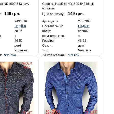
ка ND1600-543 navy
Сорочка Надійка ND1599-543 black
чоловіча
149 грн.
149 грн.
:
Ціна за штуку:
2436396
Артикул ID:
2436395
Надійка
Надійка
Постачальник:
синій
Колір:
чорний
і:
4
Штук в упаковці:
4
46-52
Розміри:
46-52
демі
Сезон:
демі
Чоловіча
Тип:
Чоловіча
ня:
595 грн.
За упакування:
595 грн.