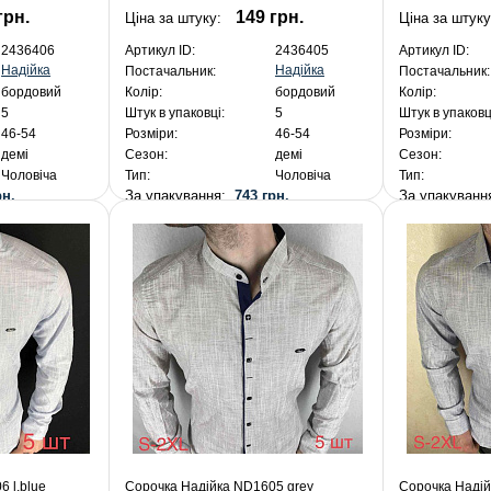
грн.
149 грн.
Ціна за штуку:
Ціна за штуку
2436406
Артикул ID:
2436405
Артикул ID:
Надійка
Надійка
Постачальник:
Постачальник:
бордовий
Колір:
бордовий
Колір:
5
Штук в упаковці:
5
Штук в упаковц
46-54
Розміри:
46-54
Розміри:
демі
Сезон:
демі
Сезон:
Чоловіча
Тип:
Чоловіча
Тип:
рн.
За упакування:
743 грн.
За упакуван
 l.blue
Сорочка Надійка ND1605 grey
Сорочка Надій