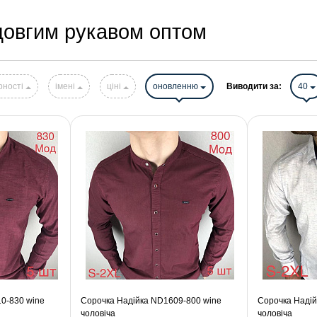
 довгим рукавом оптом
рності
імені
ціні
оновленню
Виводити за:
40
0-830 wine
Сорочка Надійка ND1609-800 wine
Сорочка Надій
чоловіча
чоловіча