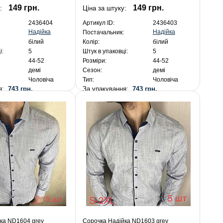
149 грн.
149 грн.
:
Ціна за штуку:
2436404
Артикул ID:
2436403
Надійка
Надійка
Постачальник:
білий
Колір:
білий
і:
5
Штук в упаковці:
5
44-52
Розміри:
44-52
демі
Сезон:
демі
Чоловіча
Тип:
Чоловіча
ня:
743 грн.
За упакування:
743 грн.
ка ND1604 grey
Сорочка Надійка ND1603 grey