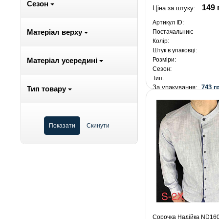
Сезон
149 
Ціна за штуку:
Артикул ID:
Матеріал верху
Постачальник:
Колір:
Штук в упаковці:
Розміри:
Матеріал усередині
Сезон:
Тип:
За упакування:
743 г
Тип товару
Сорочка Надійка ND1606