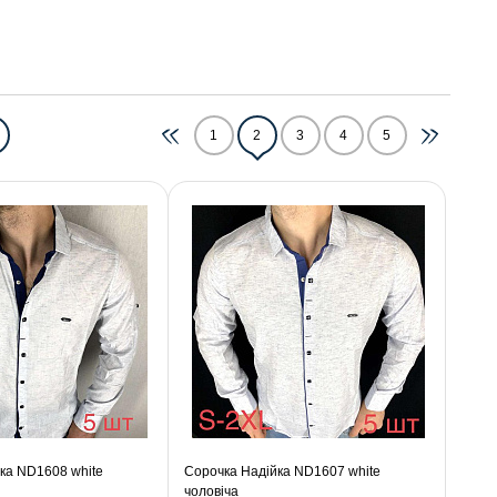
1
2
3
4
5
ка ND1608 white
Сорочка Надійка ND1607 white
чоловіча