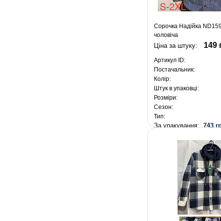
Сорочка Надійка ND159
чоловіча
149 
Ціна за штуку:
Артикул ID:
Постачальник:
Колір:
Штук в упаковці:
Розміри:
Сезон:
Тип:
За упакування:
743 г