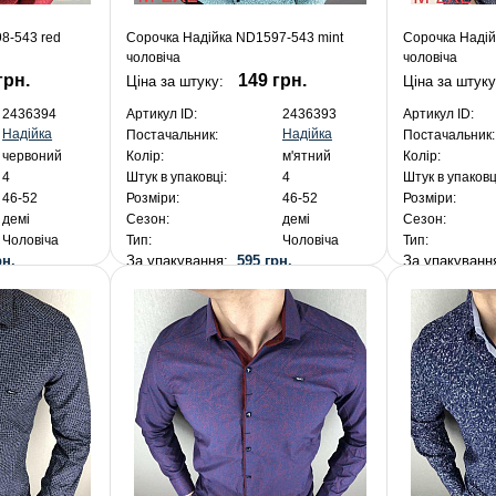
8-543 red
Сорочка Надійка ND1597-543 mint
Сорочка Надій
чоловіча
чоловіча
грн.
149 грн.
Ціна за штуку:
Ціна за штуку
2436394
Артикул ID:
2436393
Артикул ID:
Надійка
Надійка
Постачальник:
Постачальник:
червоний
Колір:
м'ятний
Колір:
4
Штук в упаковці:
4
Штук в упаковц
46-52
Розміри:
46-52
Розміри:
демі
Сезон:
демі
Сезон:
Чоловіча
Тип:
Чоловіча
Тип:
рн.
За упакування:
595 грн.
За упакуван