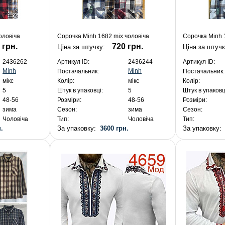
оловіча
Сорочка Minh 1682 mix чоловіча
Сорочка Minh 
 грн.
720 грн.
Ціна за штучку:
Ціна за штуч
2436262
Артикул ID:
2436244
Артикул ID:
Minh
Minh
Постачальник:
Постачальник:
мікс
Колір:
мікс
Колір:
5
Штук в упаковці:
5
Штук в упаковц
48-56
Розміри:
48-56
Розміри:
зима
Сезон:
зима
Сезон:
Чоловіча
Тип:
Чоловіча
Тип:
.
За упаковку:
3600 грн.
За упаковку