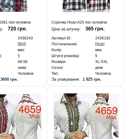
1681 mix чоловіча
Сорочка Hoan A25 mix чоловіча
720 грн.
365 грн.
ку:
Ціна за штучку:
2436243
Артикул ID:
2436192
Minh
Hoan
Постачальник:
мікс
Колір:
мікс
і:
5
Штук в упаковці:
5
48-56
Розміри:
XL-5XL
зима
Сезон:
демі
Чоловіча
Тип:
Чоловіча
:
3600 грн.
За упакування:
1 825 грн.