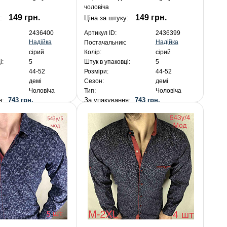
чоловіча
149 грн.
149 грн.
:
Ціна за штуку:
2436400
Артикул ID:
2436399
Надійка
Надійка
Постачальник:
сірий
Колір:
сірий
і:
5
Штук в упаковці:
5
44-52
Розміри:
44-52
демі
Сезон:
демі
Чоловіча
Тип:
Чоловіча
ня:
743 грн.
За упакування:
743 грн.