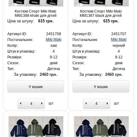
Костюм Спорт Miki Maki
Костюм Спорт Miki Maki
MM1388 khaki для дітей
MM1387 black для дітей
Ціна за штуку:
615 грн.
Ціна за штуку:
615 грн.
Артикул ID:
2451708
Артикул ID:
2451707
Miki Maki
Miki Maki
Постачальник:
Постачальник:
Колір:
хакі
Колір:
чорний
Штук в упаковці:
4
Штук в упаковці:
4
Розміри:
9-12
Розміри:
9-12
Сезон:
демі
Сезон:
демі
Тип:
Дитяча
Тип:
Дитяча
За упаковку:
2460 грн.
За упаковку:
2460 грн.
У кошик
У кошик
шт
шт