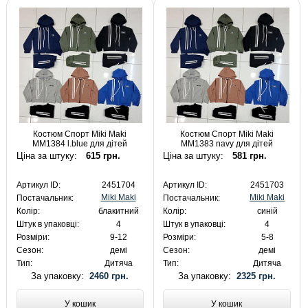
Костюм Спорт Miki Maki
Костюм Спорт Miki Maki
MM1384 l.blue для дітей
MM1383 navy для дітей
Ціна за штуку:
615 грн.
Ціна за штуку:
581 грн.
Артикул ID:
2451704
Артикул ID:
2451703
Miki Maki
Miki Maki
Постачальник:
Постачальник:
Колір:
блакитний
Колір:
синій
Штук в упаковці:
4
Штук в упаковці:
4
Розміри:
9-12
Розміри:
5-8
Сезон:
демі
Сезон:
демі
Тип:
Дитяча
Тип:
Дитяча
За упаковку:
2460 грн.
За упаковку:
2325 грн.
У кошик
У кошик