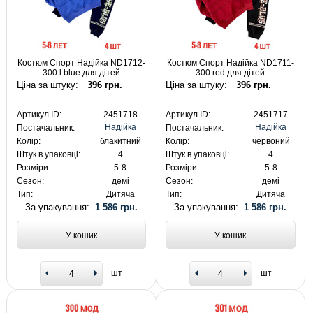
Костюм Спорт Надійка ND1712-
Костюм Спорт Надійка ND1711-
300 l.blue для дітей
300 red для дітей
Ціна за штуку:
396 грн.
Ціна за штуку:
396 грн.
Артикул ID:
2451718
Артикул ID:
2451717
Надійка
Надійка
Постачальник:
Постачальник:
Колір:
блакитний
Колір:
червоний
Штук в упаковці:
4
Штук в упаковці:
4
Розміри:
5-8
Розміри:
5-8
Сезон:
демі
Сезон:
демі
Тип:
Дитяча
Тип:
Дитяча
За упакування:
1 586 грн.
За упакування:
1 586 грн.
У кошик
У кошик
шт
шт