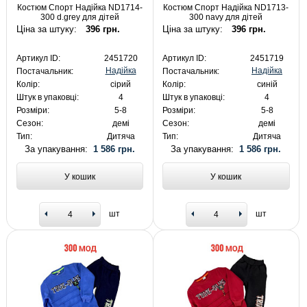
Костюм Спорт Надійка ND1714-
Костюм Спорт Надійка ND1713-
300 d.grey для дітей
300 navy для дітей
Ціна за штуку:
396 грн.
Ціна за штуку:
396 грн.
Артикул ID:
2451720
Артикул ID:
2451719
Надійка
Надійка
Постачальник:
Постачальник:
Колір:
сірий
Колір:
синій
Штук в упаковці:
4
Штук в упаковці:
4
Розміри:
5-8
Розміри:
5-8
Сезон:
демі
Сезон:
демі
Тип:
Дитяча
Тип:
Дитяча
За упакування:
1 586 грн.
За упакування:
1 586 грн.
У кошик
У кошик
шт
шт