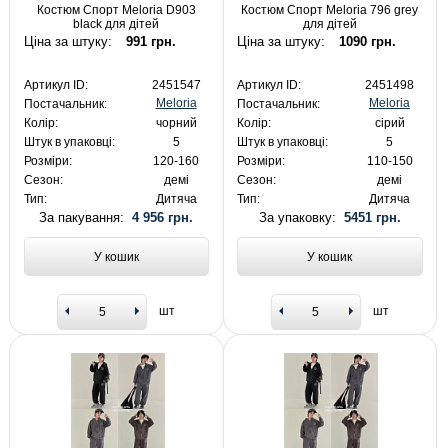
Костюм Спорт Meloria D903
Костюм Спорт Meloria 796 grey
black для дітей
для дітей
Ціна за штуку:
991 грн.
Ціна за штуку:
1090 грн.
Артикул ID:
2451547
Артикул ID:
2451498
Meloria
Meloria
Постачальник:
Постачальник:
Колір:
чорний
Колір:
сірий
Штук в упаковці:
5
Штук в упаковці:
5
Розміри:
120-160
Розміри:
110-150
Сезон:
демі
Сезон:
демі
Тип:
Дитяча
Тип:
Дитяча
За пакування:
4 956 грн.
За упаковку:
5451 грн.
У кошик
У кошик
шт
шт