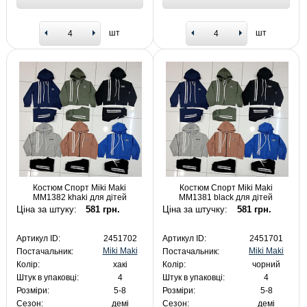
шт
шт
Костюм Спорт Miki Maki
Костюм Спорт Miki Maki
MM1382 khaki для дітей
MM1381 black для дітей
Ціна за штуку:
581 грн.
Ціна за штучку:
581 грн.
Артикул ID:
2451702
Артикул ID:
2451701
Miki Maki
Miki Maki
Постачальник:
Постачальник:
Колір:
хакі
Колір:
чорний
Штук в упаковці:
4
Штук в упаковці:
4
Розміри:
5-8
Розміри:
5-8
Сезон:
демі
Сезон:
демі