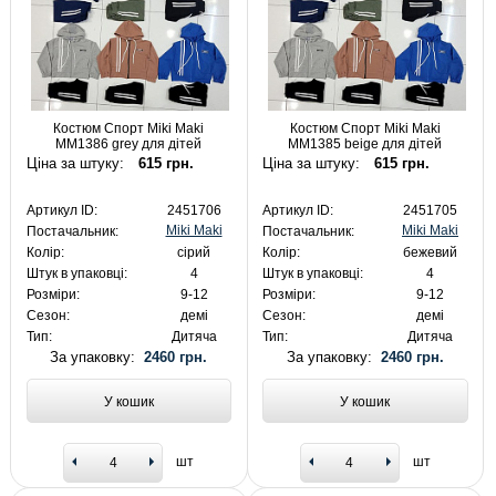
Костюм Спорт Miki Maki
Костюм Спорт Miki Maki
MM1386 grey для дітей
MM1385 beige для дітей
Ціна за штуку:
615 грн.
Ціна за штуку:
615 грн.
Артикул ID:
2451706
Артикул ID:
2451705
Miki Maki
Miki Maki
Постачальник:
Постачальник:
Колір:
сірий
Колір:
бежевий
Штук в упаковці:
4
Штук в упаковці:
4
Розміри:
9-12
Розміри:
9-12
Сезон:
демі
Сезон:
демі
Тип:
Дитяча
Тип:
Дитяча
За упаковку:
2460 грн.
За упаковку:
2460 грн.
У кошик
У кошик
шт
шт