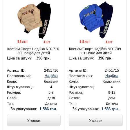
Костюм Спорт Надійка ND1710-
Костюм Спорт Надійка ND1709-
300 beige для дітей
301 l.blue для дітей
Ціна за штуку:
396 грн.
Ціна за штуку:
396 грн.
Артикул ID:
2451716
Артикул ID:
2451715
Надійка
Надійка
Постачальник:
Постачальник:
Колір:
бежевий
Колір:
блакитний
Штук в упаковці:
4
Штук в упаковці:
4
Розміри:
5-8
Розміри:
9-12
Сезон:
демі
Сезон:
демі
Тип:
Дитяча
Тип:
Дитяча
За упакування:
1 586 грн.
За упакування:
1 586 грн.
У кошик
У кошик