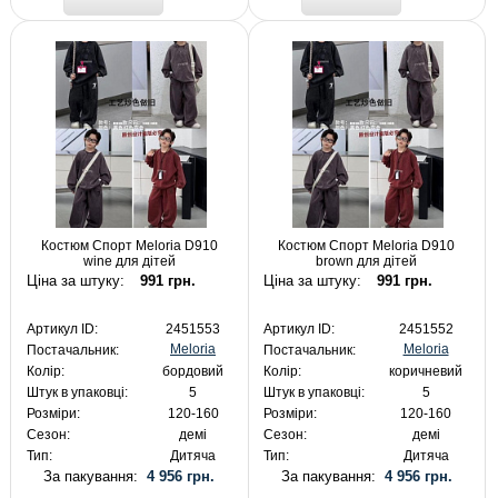
Костюм Спорт Meloria D910
Костюм Спорт Meloria D910
wine для дітей
brown для дітей
Ціна за штуку:
991 грн.
Ціна за штуку:
991 грн.
Артикул ID:
2451553
Артикул ID:
2451552
Meloria
Meloria
Постачальник:
Постачальник:
Колір:
бордовий
Колір:
коричневий
Штук в упаковці:
5
Штук в упаковці:
5
Розміри:
120-160
Розміри:
120-160
Сезон:
демі
Сезон:
демі
Тип:
Дитяча
Тип:
Дитяча
За пакування:
4 956 грн.
За пакування:
4 956 грн.