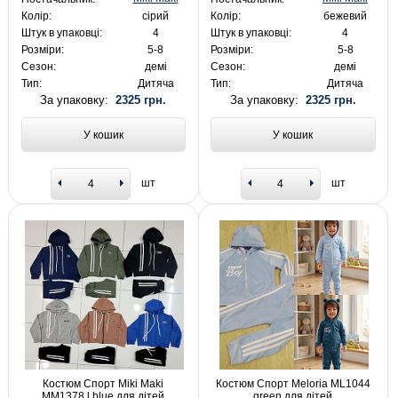
Колір:
сірий
Колір:
бежевий
Штук в упаковці:
4
Штук в упаковці:
4
Розміри:
5-8
Розміри:
5-8
Сезон:
демі
Сезон:
демі
Тип:
Дитяча
Тип:
Дитяча
За упаковку:
2325 грн.
За упаковку:
2325 грн.
У кошик
У кошик
шт
шт
Костюм Спорт Miki Maki
Костюм Спорт Meloria ML1044
MM1378 l.blue для дітей
green для дітей