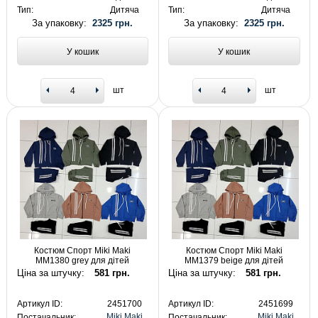
Тип:
Дитяча
Тип:
Дитяча
За упаковку:
2325 грн.
За упаковку:
2325 грн.
У кошик
У кошик
шт
шт
Костюм Спорт Miki Maki
Костюм Спорт Miki Maki
MM1380 grey для дітей
MM1379 beige для дітей
Ціна за штучку:
581 грн.
Ціна за штучку:
581 грн.
Артикул ID:
2451700
Артикул ID:
2451699
Miki Maki
Miki Maki
Постачальник:
Постачальник: