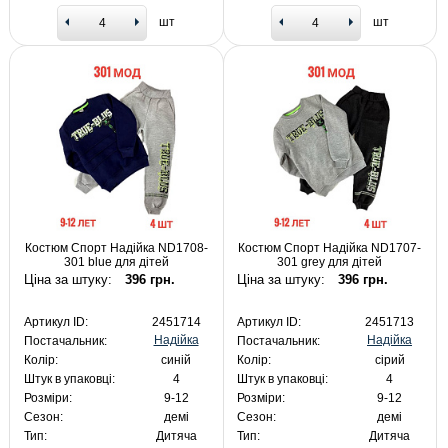
шт
шт
Костюм Спорт Надійка ND1708-
Костюм Спорт Надійка ND1707-
301 blue для дітей
301 grey для дітей
Ціна за штуку:
396 грн.
Ціна за штуку:
396 грн.
Артикул ID:
2451714
Артикул ID:
2451713
Надійка
Надійка
Постачальник:
Постачальник:
Колір:
синій
Колір:
сірий
Штук в упаковці:
4
Штук в упаковці:
4
Розміри:
9-12
Розміри:
9-12
Сезон:
демі
Сезон:
демі
Тип:
Дитяча
Тип:
Дитяча