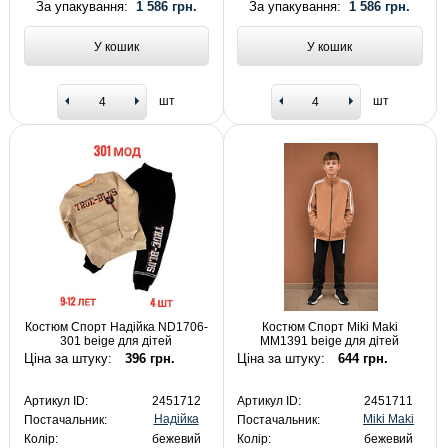
За упакування:
1 586 грн.
За упакування:
1 586 грн.
У кошик
У кошик
шт
шт
Костюм Спорт Надійка ND1706-
Костюм Спорт Miki Maki
301 beige для дітей
MM1391 beige для дітей
Ціна за штуку:
396 грн.
Ціна за штуку:
644 грн.
Артикул ID:
2451712
Артикул ID:
2451711
Надійка
Miki Maki
Постачальник:
Постачальник:
Колір:
бежевий
Колір:
бежевий