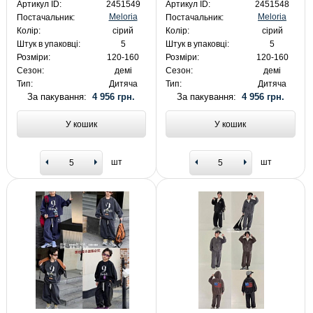
Артикул ID:
2451549
Артикул ID:
2451548
Meloria
Meloria
Постачальник:
Постачальник:
Колір:
сірий
Колір:
сірий
Штук в упаковці:
5
Штук в упаковці:
5
Розміри:
120-160
Розміри:
120-160
Сезон:
демі
Сезон:
демі
Тип:
Дитяча
Тип:
Дитяча
За пакування:
4 956 грн.
За пакування:
4 956 грн.
У кошик
У кошик
шт
шт