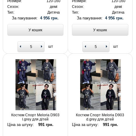
Розміри:
120-160
Розміри:
120-160
Сезон:
демі
Сезон:
демі
Тип:
Дитяча
Тип:
Дитяча
За пакування:
4 956 грн.
За пакування:
4 956 грн.
У кошик
У кошик
шт
шт
Костюм Спорт Meloria D903
Костюм Спорт Meloria D903
l.grey для дітей
d.grey для дітей
Ціна за штуку:
991 грн.
Ціна за штуку:
991 грн.