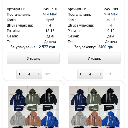
Артикул ID:
2451710
Артикул ID:
2451709
Miki Maki
Miki Maki
Постачальник:
Постачальник:
Колір:
сірий
Колір:
синій
Штук в упаковці:
4
Штук в упаковці:
4
Розміри:
13-16
Розміри:
9-12
Сезон:
демі
Сезон:
демі
Тип:
Дитяча
Тип:
Дитяча
За упакування:
2 577 грн.
За упаковку:
2460 грн.
У кошик
У кошик
шт
шт