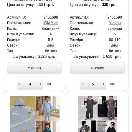
Ціна за штучку:
581 грн.
Ціна за штучку:
330 грн.
Артикул ID:
2451698
Артикул ID:
2451590
Miki Maki
Meloria
Постачальник:
Постачальник:
Колір:
блакитний
Колір:
зелений
Штук в упаковці:
4
Штук в упаковці:
5
Розміри:
5-8
Розміри:
80-110
Сезон:
демі
Сезон:
демі
Тип:
Дитяча
Тип:
Дитяча
За упаковку:
2325 грн.
За упакування:
1 650 грн.
У кошик
У кошик
шт
шт