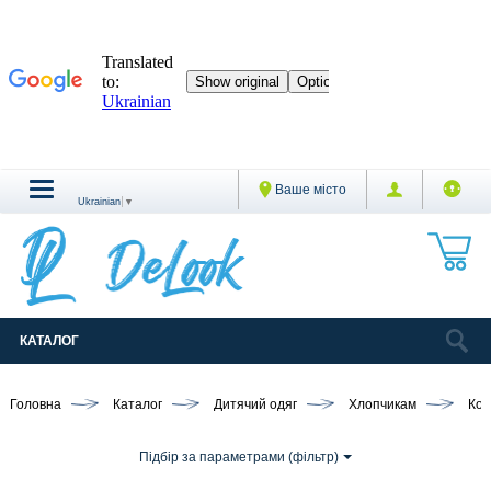
Ваше місто
Ukrainian
▼
КАТАЛОГ
Головна
Каталог
Дитячий одяг
Хлопчикам
Ко
Підбір за параметрами (фільтр)