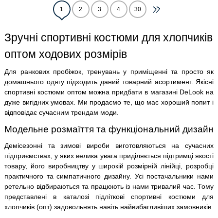
1
2
3
4
30
Зручні спортивні костюми для хлопчиків
оптом ходових розмірів
Для ранкових пробіжок, тренувань у приміщенні та просто як
домашнього одягу підходить даний товарний асортимент. Якісні
спортивні костюми оптом можна придбати в магазині DeLook на
дуже вигідних умовах. Ми продаємо те, що має хороший попит і
відповідає сучасним трендам моди.
Модельне розмаїття та функціональний дизайн
Демісезонні та зимові вироби виготовляються на сучасних
підприємствах, у яких велика увага приділяється підтримці якості
товару, його виробництву у широкій розмірній лінійці, розробці
практичного та симпатичного дизайну. Усі постачальники нами
ретельно відбираються та працюють із нами тривалий час. Тому
представлені в каталозі підліткові спортивні костюми для
хлопчиків (опт) задовольнять навіть найвибагливіших замовників.