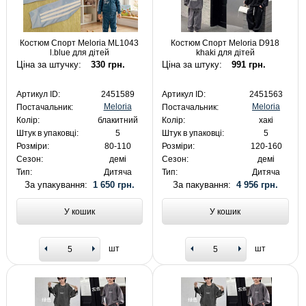
Костюм Спорт Meloria ML1043
Костюм Спорт Meloria D918
l.blue для дітей
khaki для дітей
Ціна за штучку:
330 грн.
Ціна за штуку:
991 грн.
Артикул ID:
2451589
Артикул ID:
2451563
Meloria
Meloria
Постачальник:
Постачальник:
Колір:
блакитний
Колір:
хакі
Штук в упаковці:
5
Штук в упаковці:
5
Розміри:
80-110
Розміри:
120-160
Сезон:
демі
Сезон:
демі
Тип:
Дитяча
Тип:
Дитяча
За упакування:
1 650 грн.
За пакування:
4 956 грн.
У кошик
У кошик
шт
шт