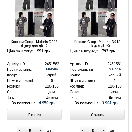
Костюм Спорт Meloria D918
Костюм Спорт Meloria D918
d.grey для дітей
black для дітей
Ціна за штуку:
991 грн.
Ціна за штучку:
793 грн.
Артикул ID:
2451562
Артикул ID:
2451561
Meloria
Meloria
Постачальник:
Постачальник:
Колір:
сірий
Колір:
чорний
Штук в упаковці:
5
Штук в упаковці:
5
Розміри:
120-160
Розміри:
120-160
Сезон:
демі
Сезон:
демі
Тип:
Дитяча
Тип:
Дитяча
За пакування:
4 956 грн.
За пакування:
3 964 грн.
У кошик
У кошик
шт
шт