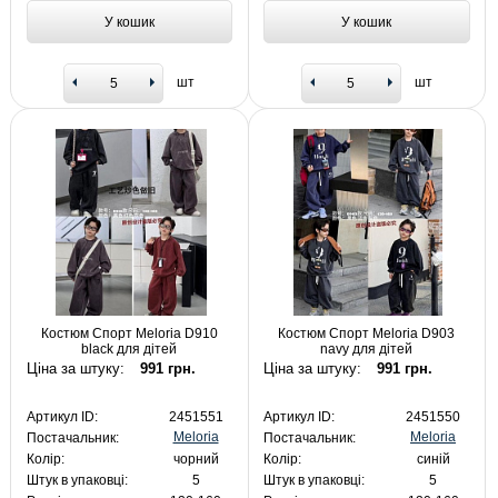
У кошик
У кошик
шт
шт
Костюм Спорт Meloria D910
Костюм Спорт Meloria D903
black для дітей
navy для дітей
Ціна за штуку:
991 грн.
Ціна за штуку:
991 грн.
Артикул ID:
2451551
Артикул ID:
2451550
Meloria
Meloria
Постачальник:
Постачальник:
Колір:
чорний
Колір:
синій
Штук в упаковці:
5
Штук в упаковці:
5