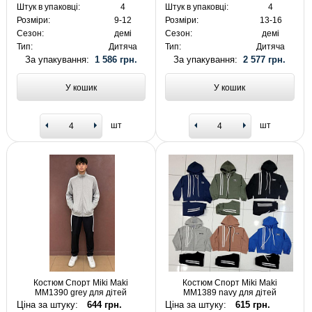
Штук в упаковці:
4
Штук в упаковці:
4
Розміри:
9-12
Розміри:
13-16
Сезон:
демі
Сезон:
демі
Тип:
Дитяча
Тип:
Дитяча
За упакування:
1 586 грн.
За упакування:
2 577 грн.
У кошик
У кошик
шт
шт
Костюм Спорт Miki Maki
Костюм Спорт Miki Maki
MM1390 grey для дітей
MM1389 navy для дітей
Ціна за штуку:
644 грн.
Ціна за штуку:
615 грн.