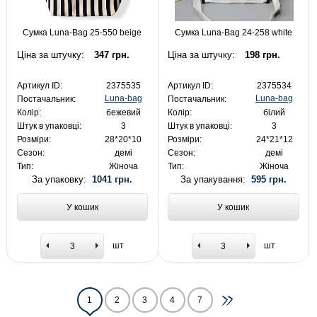
Сумка Luna-Bag 25-550 beige
Сумка Luna-Bag 24-258 white
Ціна за штучку:
347 грн.
Ціна за штучку:
198 грн.
Артикул ID:
2375535
Артикул ID:
2375534
Luna-bag
Luna-bag
Постачальник:
Постачальник:
Колір:
бежевий
Колір:
білий
Штук в упаковці:
3
Штук в упаковці:
3
Розміри:
28*20*10
Розміри:
24*21*12
Сезон:
демі
Сезон:
демі
Тип:
Жіноча
Тип:
Жіноча
За упаковку:
1041 грн.
За упакування:
595 грн.
У кошик
У кошик
шт
шт
1
2
3
4
7