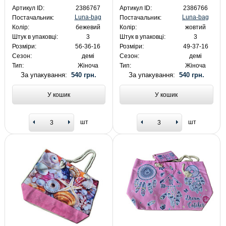
Артикул ID:
2386767
Артикул ID:
2386766
Luna-bag
Luna-bag
Постачальник:
Постачальник:
Колір:
бежевий
Колір:
жовтий
Штук в упаковці:
3
Штук в упаковці:
3
Розміри:
56-36-16
Розміри:
49-37-16
Сезон:
демі
Сезон:
демі
Тип:
Жіноча
Тип:
Жіноча
За упакування:
540 грн.
За упакування:
540 грн.
У кошик
У кошик
шт
шт