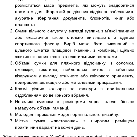
розміститься маса предметів, які можуть знадобитися
протягом дня. Жорсткий роздільник відділень забезпечить
акуратне зберігання документів, блокнотів, книг або
планшета.
Сумки вільного силуету у вигляді вузлика з м'якої тканини
або еластичної шкіри стильно виглядають з одягом
спортивного фасону. Виріб може бути виконаний із
цільного шматка плащової тканини, з комбінації щільно
зшитих шкіряних клаптів з текстильними вставками.
Об'ємні сумки для пляжного відпочинку із соломки,
екошкіри, текстилю, нейлонових ниток з набивним
візерунком у вигляді етнічного або квіткового орнаменту,
прикрашені аплікацією або металевими прикрасами.
Клатчі різних кольорів та фактури з оригінальним
оздобленням до вечірнього вбрання.
Невеликі сумочки з ремінцями через плече більше
нагадують об'ємні гаманці.
Молодіжні прикольні моделі оригінального дизайну.
Містка сумка «листоноша» з широким ремінцем
практичний варіант на кожен день.
Жіночі сумки оптом в Україні дуже різноманітні. Це далеко не