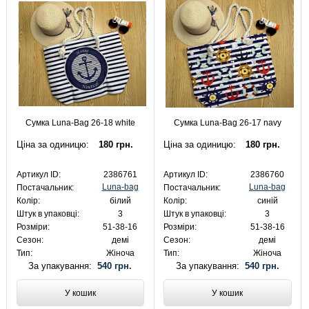
Сумка Luna-Bag 26-18 white
Сумка Luna-Bag 26-17 navy
Ціна за одиницю:
180 грн.
Ціна за одиницю:
180 грн.
Артикул ID:
2386761
Артикул ID:
2386760
Luna-bag
Luna-bag
Постачальник:
Постачальник:
Колір:
білий
Колір:
синій
Штук в упаковці:
3
Штук в упаковці:
3
Розміри:
51-38-16
Розміри:
51-38-16
Сезон:
демі
Сезон:
демі
Тип:
Жіноча
Тип:
Жіноча
За упакування:
540 грн.
За упакування:
540 грн.
У кошик
У кошик