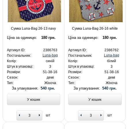
Сумка Luna-Bag 26-13 navy
Сумка Luna-Bag 26-16 white
Ціна за одиницю:
180 грн.
Ціна за одиницю:
180 грн.
Артикул ID:
2386763
Артикул ID:
2386762
Luna-bag
Luna-bag
Постачальник:
Постачальник:
Колір:
синій
Колір:
білий
Штук в упаковці:
3
Штук в упаковці:
3
Розміри:
51-38-16
Розміри:
51-38-16
Сезон:
демі
Сезон:
демі
Тип:
Жіноча
Тип:
Жіноча
За упакування:
540 грн.
За упакування:
540 грн.
У кошик
У кошик
шт
шт