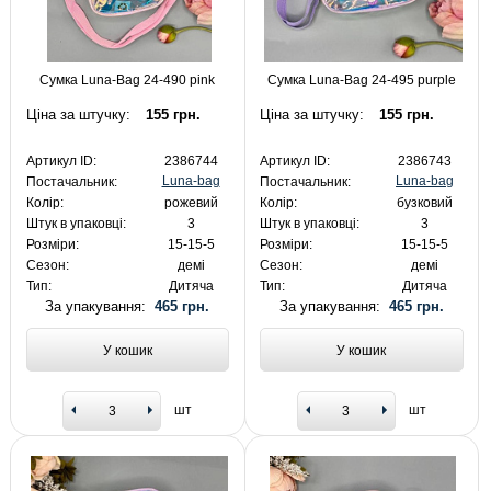
Сумка Luna-Bag 24-490 pink
Сумка Luna-Bag 24-495 purple
Ціна за штучку:
155 грн.
Ціна за штучку:
155 грн.
Артикул ID:
2386744
Артикул ID:
2386743
Luna-bag
Luna-bag
Постачальник:
Постачальник:
Колір:
рожевий
Колір:
бузковий
Штук в упаковці:
3
Штук в упаковці:
3
Розміри:
15-15-5
Розміри:
15-15-5
Сезон:
демі
Сезон:
демі
Тип:
Дитяча
Тип:
Дитяча
За упакування:
465 грн.
За упакування:
465 грн.
У кошик
У кошик
шт
шт