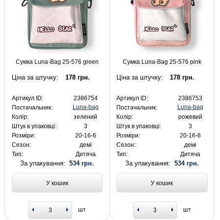
Сумка Luna-Bag 25-576 green
Сумка Luna-Bag 25-576 pink
Ціна за штучку:
178 грн.
Ціна за штучку:
178 грн.
Артикул ID:
2386754
Артикул ID:
2386753
Luna-bag
Luna-bag
Постачальник:
Постачальник:
Колір:
зелений
Колір:
рожевий
Штук в упаковці:
3
Штук в упаковці:
3
Розміри:
20-16-6
Розміри:
20-16-6
Сезон:
демі
Сезон:
демі
Тип:
Дитяча
Тип:
Дитяча
За упакування:
534 грн.
За упакування:
534 грн.
У кошик
У кошик
шт
шт