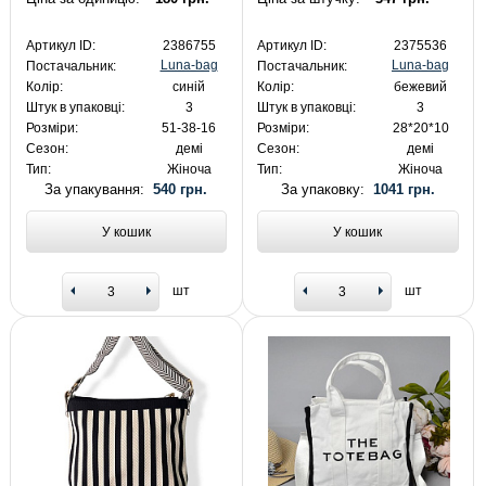
Артикул ID:
2386755
Артикул ID:
2375536
Luna-bag
Luna-bag
Постачальник:
Постачальник:
Колір:
синій
Колір:
бежевий
Штук в упаковці:
3
Штук в упаковці:
3
Розміри:
51-38-16
Розміри:
28*20*10
Сезон:
демі
Сезон:
демі
Тип:
Жіноча
Тип:
Жіноча
За упакування:
540 грн.
За упаковку:
1041 грн.
У кошик
У кошик
шт
шт