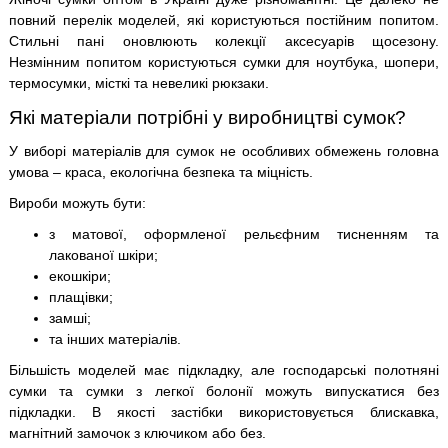
повний перелік моделей, які користуються постійним попитом.
Стильні пані оновлюють колекції аксесуарів щосезону.
Незмінним попитом користуються сумки для ноутбука, шопери,
термосумки, місткі та невеликі рюкзаки.
Які матеріали потрібні у виробництві сумок?
У виборі матеріалів для сумок не особливих обмежень головна
умова – краса, екологічна безпека та міцність.
Вироби можуть бути:
з матової, оформленої рельєфним тисненням та
лакованої шкіри;
екошкіри;
плащівки;
замші;
та інших матеріалів.
Більшість моделей має підкладку, але господарські полотняні
сумки та сумки з легкої болонії можуть випускатися без
підкладки. В якості застібки використовується блискавка,
магнітний замочок з ключиком або без.