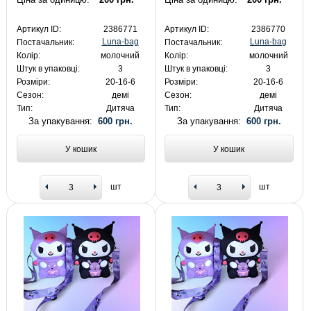
Артикул ID:
2386771
Артикул ID:
2386770
Luna-bag
Luna-bag
Постачальник:
Постачальник:
Колір:
молочний
Колір:
молочний
Штук в упаковці:
3
Штук в упаковці:
3
Розміри:
20-16-6
Розміри:
20-16-6
Сезон:
демі
Сезон:
демі
Тип:
Дитяча
Тип:
Дитяча
За упакування:
600 грн.
За упакування:
600 грн.
У кошик
У кошик
шт
шт