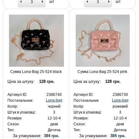
шт
шт
Сумка Luna-Bag 25-524 black
Сумка Luna-Bag 25-524 pink
Ціна за штуку:
128 грн.
Ціна за штуку:
128 грн.
Артикул ID:
2386740
Артикул ID:
2386739
Luna-bag
Luna-bag
Постачальник:
Постачальник:
Колір:
чорний
Колір:
рожевий
Штук в упаковці:
3
Штук в упаковці:
3
Розміри:
12-10-4
Розміри:
12-10-4
Сезон:
демі
Сезон:
демі
Тип:
Дитяча
Тип:
Дитяча
За упакування:
384 грн.
За упакування:
384 грн.