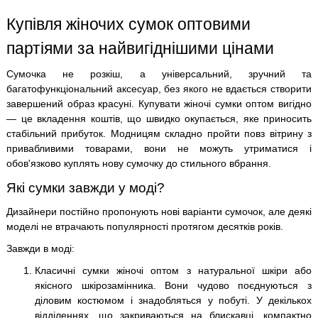
Купівля жіночих сумок оптовими
партіями за найвигіднішими цінами
Сумочка не розкіш, а універсальний, зручний та
багатофункціональний аксесуар, без якого не вдається створити
завершений образ красуні. Купувати жіночі сумки оптом вигідно
— це вкладення коштів, що швидко окупається, яке приносить
стабільний прибуток. Модницям складно пройти повз вітрину з
привабливими товарами, вони не можуть утриматися і
обов'язково куплять нову сумочку до стильного вбрання.
Які сумки завжди у моді?
Дизайнери постійно пропонують нові варіанти сумочок, але деякі
моделі не втрачають популярності протягом десятків років.
Завжди в моді:
Класичні сумки жіночі оптом з натуральної шкіри або
якісного шкірозамінника. Вони чудово поєднуються з
діловим костюмом і знадобляться у побуті. У декількох
відділеннях, що закриваються на блискавці, компактно