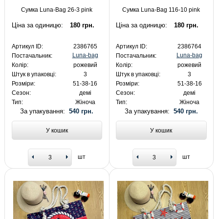
Сумка Luna-Bag 26-3 pink
Сумка Luna-Bag 116-10 pink
Ціна за одиницю:
180 грн.
Ціна за одиницю:
180 грн.
Артикул ID:
2386765
Артикул ID:
2386764
Luna-bag
Luna-bag
Постачальник:
Постачальник:
Колір:
рожевий
Колір:
рожевий
Штук в упаковці:
3
Штук в упаковці:
3
Розміри:
51-38-16
Розміри:
51-38-16
Сезон:
демі
Сезон:
демі
Тип:
Жіноча
Тип:
Жіноча
За упакування:
540 грн.
За упакування:
540 грн.
У кошик
У кошик
шт
шт