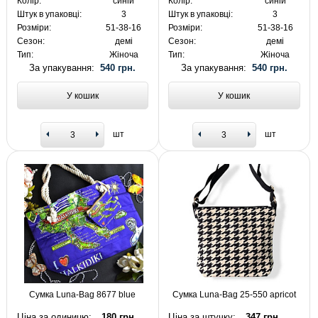
Колір:
синій
Колір:
синій
Штук в упаковці:
3
Штук в упаковці:
3
Розміри:
51-38-16
Розміри:
51-38-16
Сезон:
демі
Сезон:
демі
Тип:
Жіноча
Тип:
Жіноча
За упакування:
540 грн.
За упакування:
540 грн.
У кошик
У кошик
шт
шт
Сумка Luna-Bag 8677 blue
Сумка Luna-Bag 25-550 apricot
Ціна за одиницю:
180 грн.
Ціна за штучку:
347 грн.