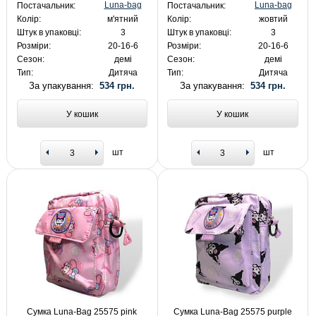
Luna-bag
Luna-bag
Постачальник:
Постачальник:
Колір:
м'ятний
Колір:
жовтий
Штук в упаковці:
3
Штук в упаковці:
3
Розміри:
20-16-6
Розміри:
20-16-6
Сезон:
демі
Сезон:
демі
Тип:
Дитяча
Тип:
Дитяча
За упакування:
534 грн.
За упакування:
534 грн.
У кошик
У кошик
шт
шт
Сумка Luna-Bag 25575 pink
Сумка Luna-Bag 25575 purple