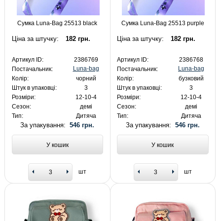
Сумка Luna-Bag 25513 black
Сумка Luna-Bag 25513 purple
Ціна за штучку:
182 грн.
Ціна за штучку:
182 грн.
Артикул ID:
2386769
Артикул ID:
2386768
Luna-bag
Luna-bag
Постачальник:
Постачальник:
Колір:
чорний
Колір:
бузковий
Штук в упаковці:
3
Штук в упаковці:
3
Розміри:
12-10-4
Розміри:
12-10-4
Сезон:
демі
Сезон:
демі
Тип:
Дитяча
Тип:
Дитяча
За упакування:
546 грн.
За упакування:
546 грн.
У кошик
У кошик
шт
шт