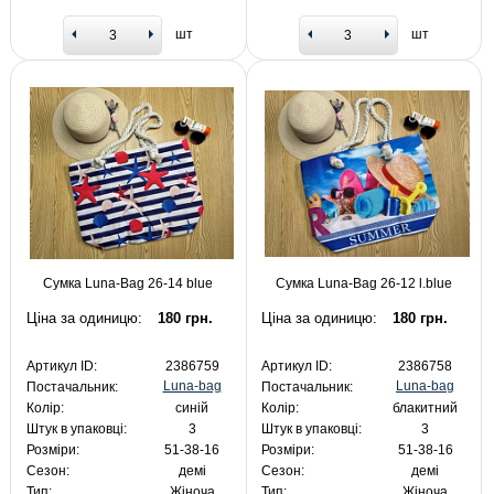
шт
шт
Сумка Luna-Bag 26-14 blue
Сумка Luna-Bag 26-12 l.blue
Ціна за одиницю:
180 грн.
Ціна за одиницю:
180 грн.
Артикул ID:
2386759
Артикул ID:
2386758
Luna-bag
Luna-bag
Постачальник:
Постачальник:
Колір:
синій
Колір:
блакитний
Штук в упаковці:
3
Штук в упаковці:
3
Розміри:
51-38-16
Розміри:
51-38-16
Сезон:
демі
Сезон:
демі
Тип:
Жіноча
Тип:
Жіноча