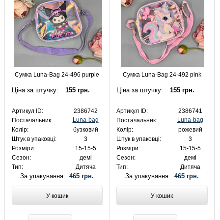
Сумка Luna-Bag 24-496 purple
Сумка Luna-Bag 24-492 pink
Ціна за штучку:
155 грн.
Ціна за штучку:
155 грн.
Артикул ID:
2386742
Артикул ID:
2386741
Luna-bag
Luna-bag
Постачальник:
Постачальник:
Колір:
бузковий
Колір:
рожевий
Штук в упаковці:
3
Штук в упаковці:
3
Розміри:
15-15-5
Розміри:
15-15-5
Сезон:
демі
Сезон:
демі
Тип:
Дитяча
Тип:
Дитяча
За упакування:
465 грн.
За упакування:
465 грн.
У кошик
У кошик