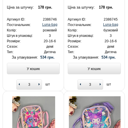
Ціна за штучку:
178 грн.
Ціна за штучку:
178 грн.
Артикул ID:
2386746
Артикул ID:
2386745
Luna-bag
Luna-bag
Постачальник:
Постачальник:
Колір:
рожевий
Колір:
бузковий
Штук в упаковці:
3
Штук в упаковці:
3
Розміри:
20-16-6
Розміри:
20-16-6
Сезон:
демі
Сезон:
демі
Тип:
Дитяча
Тип:
Дитяча
За упакування:
534 грн.
За упакування:
534 грн.
У кошик
У кошик
шт
шт