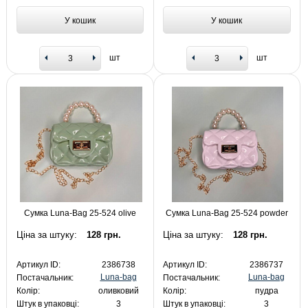
У кошик
У кошик
шт
шт
Сумка Luna-Bag 25-524 olive
Сумка Luna-Bag 25-524 powder
Ціна за штуку:
128 грн.
Ціна за штуку:
128 грн.
Артикул ID:
2386738
Артикул ID:
2386737
Luna-bag
Luna-bag
Постачальник:
Постачальник:
Колір:
оливковий
Колір:
пудра
Штук в упаковці:
3
Штук в упаковці:
3