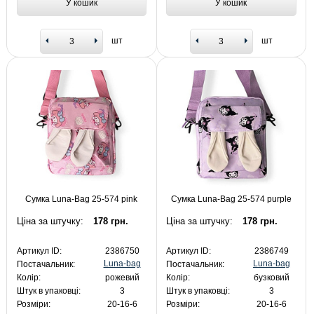
У кошик
У кошик
шт
шт
Сумка Luna-Bag 25-574 pink
Сумка Luna-Bag 25-574 purple
Ціна за штучку:
178 грн.
Ціна за штучку:
178 грн.
Артикул ID:
2386750
Артикул ID:
2386749
Luna-bag
Luna-bag
Постачальник:
Постачальник:
Колір:
рожевий
Колір:
бузковий
Штук в упаковці:
3
Штук в упаковці:
3
Розміри:
20-16-6
Розміри:
20-16-6