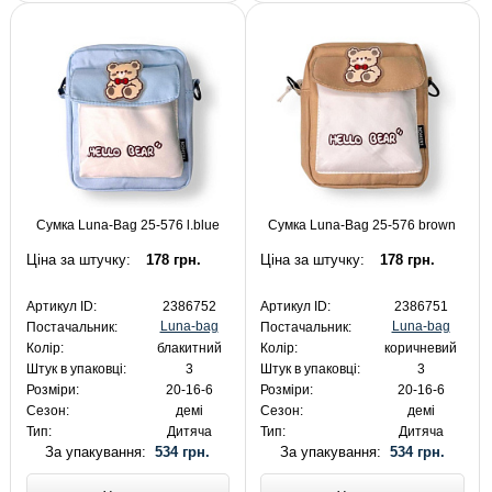
Сумка Luna-Bag 25-576 l.blue
Сумка Luna-Bag 25-576 brown
Ціна за штучку:
178 грн.
Ціна за штучку:
178 грн.
Артикул ID:
2386752
Артикул ID:
2386751
Luna-bag
Luna-bag
Постачальник:
Постачальник:
Колір:
блакитний
Колір:
коричневий
Штук в упаковці:
3
Штук в упаковці:
3
Розміри:
20-16-6
Розміри:
20-16-6
Сезон:
демі
Сезон:
демі
Тип:
Дитяча
Тип:
Дитяча
За упакування:
534 грн.
За упакування:
534 грн.