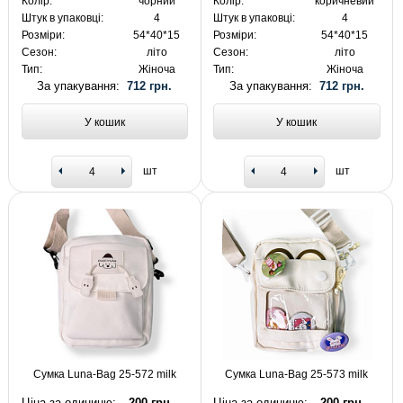
Колір:
чорний
Колір:
коричневий
Штук в упаковці:
4
Штук в упаковці:
4
Розміри:
54*40*15
Розміри:
54*40*15
Сезон:
літо
Сезон:
літо
Тип:
Жіноча
Тип:
Жіноча
За упакування:
712 грн.
За упакування:
712 грн.
У кошик
У кошик
шт
шт
Сумка Luna-Bag 25-572 milk
Сумка Luna-Bag 25-573 milk
Ціна за одиницю:
200 грн.
Ціна за одиницю:
200 грн.