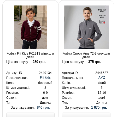
Кофта Fili Kids FK1913 wine для
Кофта Спорт Amz 72-3 grey для
дітей
дітей
Ціна за штуку:
280 грн.
Ціна за штуку:
375 грн.
Артикул ID:
2449134
Артикул ID:
2446527
Fili kids
AMZ
Постачальник:
Постачальник:
Колір:
бордовий
Колір:
сірий
Штук в упаковці:
3
Штук в упаковці:
5
Розміри:
6-9
Розміри:
12-16
Сезон:
демі
Сезон:
демі
Тип:
Дитяча
Тип:
Дитяча
За упакування:
840 грн.
За упакування:
1 875 грн.