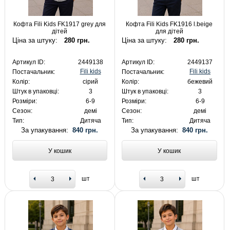
Кофта Fili Kids FK1917 grey для
Кофта Fili Kids FK1916 l.beige
дітей
для дітей
Ціна за штуку:
280 грн.
Ціна за штуку:
280 грн.
Артикул ID:
2449138
Артикул ID:
2449137
Fili kids
Fili kids
Постачальник:
Постачальник:
Колір:
сірий
Колір:
бежевий
Штук в упаковці:
3
Штук в упаковці:
3
Розміри:
6-9
Розміри:
6-9
Сезон:
демі
Сезон:
демі
Тип:
Дитяча
Тип:
Дитяча
За упакування:
840 грн.
За упакування:
840 грн.
У кошик
У кошик
шт
шт