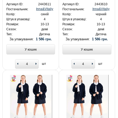
Артикул ID:
2443611
Артикул ID:
2443610
Inna&Vitaliy
Inna&Vitaliy
Постачальник:
Постачальник:
Колір:
синій
Колір:
чорний
Штук в упаковці:
4
Штук в упаковці:
4
Розміри:
10-13
Розміри:
10-13
Сезон:
демі
Сезон:
демі
Тип:
Дитяча
Тип:
Дитяча
За упакування:
1 586 грн.
За упакування:
1 586 грн.
У кошик
У кошик
шт
шт