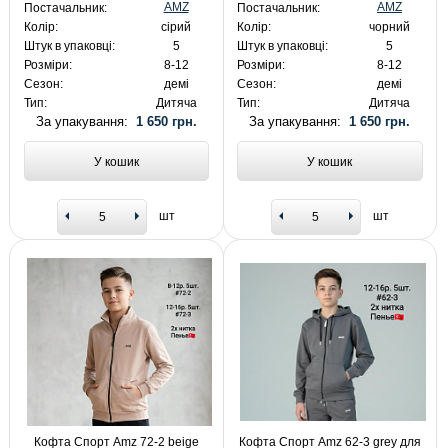
AMZ
AMZ
Постачальник:
Постачальник:
Колір:
сірий
Колір:
чорний
Штук в упаковці:
5
Штук в упаковці:
5
Розміри:
8-12
Розміри:
8-12
Сезон:
демі
Сезон:
демі
Тип:
Дитяча
Тип:
Дитяча
За упакування:
1 650 грн.
За упакування:
1 650 грн.
У кошик
У кошик
шт
шт
Кофта Спорт Amz 72-2 beige
Кофта Спорт Amz 62-3 grey для