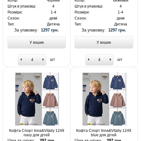
Колір:
чорний
Колір:
бежевий
Штук в упаковці:
4
Штук в упаковці:
4
Розміри:
1-4
Розміри:
1-4
Сезон:
демі
Сезон:
демі
Тип:
Дитяча
Тип:
Дитяча
За упаковку:
1297 грн.
За упаковку:
1297 грн.
У кошик
У кошик
шт
шт
Кофта Спорт Inna&Vitaliy 1249
Кофта Спорт Inna&Vitaliy 1249
navy для дітей
blue для дітей
Ціна за штуку:
297 грн.
Ціна за штуку:
297 грн.