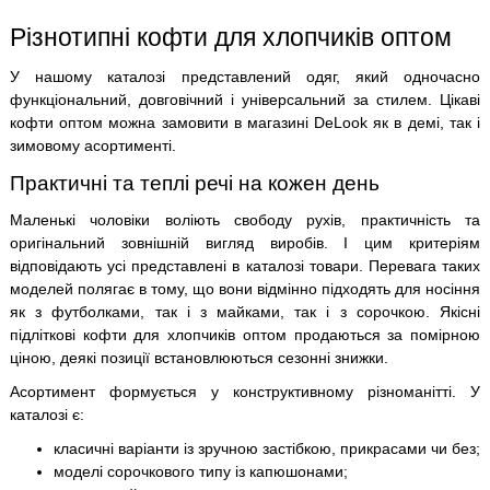
Різнотипні кофти для хлопчиків оптом
У нашому каталозі представлений одяг, який одночасно
функціональний, довговічний і універсальний за стилем. Цікаві
кофти оптом можна замовити в магазині DeLook як в демі, так і
зимовому асортименті.
Практичні та теплі речі на кожен день
Маленькі чоловіки воліють свободу рухів, практичність та
оригінальний зовнішній вигляд виробів. І цим критеріям
відповідають усі представлені в каталозі товари. Перевага таких
моделей полягає в тому, що вони відмінно підходять для носіння
як з футболками, так і з майками, так і з сорочкою. Якісні
підліткові кофти для хлопчиків оптом продаються за помірною
ціною, деякі позиції встановлюються сезонні знижки.
Асортимент формується у конструктивному різноманітті. У
каталозі є:
класичні варіанти із зручною застібкою, прикрасами чи без;
моделі сорочкового типу із капюшонами;