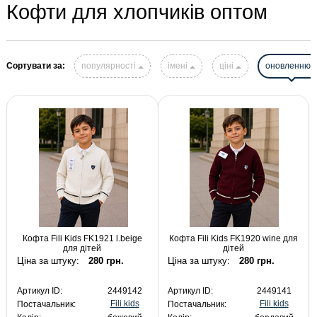
Кофти для хлопчиків оптом
Сортувати за:
популярності
імені
ціні
оновленню
Кофта Fili Kids FK1921 l.beige
Кофта Fili Kids FK1920 wine для
для дітей
дітей
Ціна за штуку:
280 грн.
Ціна за штуку:
280 грн.
Артикул ID:
2449142
Артикул ID:
2449141
Fili kids
Fili kids
Постачальник:
Постачальник: