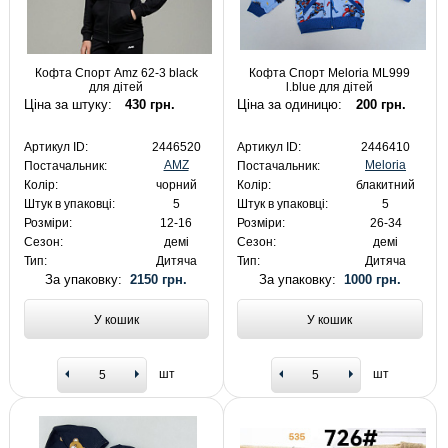
Кофта Спорт Amz 62-3 black
Кофта Спорт Meloria ML999
для дітей
l.blue для дітей
Ціна за штуку:
430 грн.
Ціна за одиницю:
200 грн.
Артикул ID:
2446520
Артикул ID:
2446410
AMZ
Meloria
Постачальник:
Постачальник:
Колір:
чорний
Колір:
блакитний
Штук в упаковці:
5
Штук в упаковці:
5
Розміри:
12-16
Розміри:
26-34
Сезон:
демі
Сезон:
демі
Тип:
Дитяча
Тип:
Дитяча
За упаковку:
2150 грн.
За упаковку:
1000 грн.
У кошик
У кошик
шт
шт