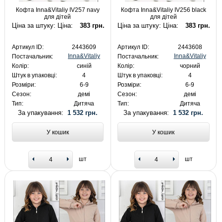
Кофта Inna&Vitaliy IV257 navy
Кофта Inna&Vitaliy IV256 black
для дітей
для дітей
Ціна за штуку: Ціна:
383 грн.
Ціна за штуку: Ціна:
383 грн.
Артикул ID:
2443609
Артикул ID:
2443608
Inna&Vitaliy
Inna&Vitaliy
Постачальник:
Постачальник:
Колір:
синій
Колір:
чорний
Штук в упаковці:
4
Штук в упаковці:
4
Розміри:
6-9
Розміри:
6-9
Сезон:
демі
Сезон:
демі
Тип:
Дитяча
Тип:
Дитяча
За упакування:
1 532 грн.
За упакування:
1 532 грн.
У кошик
У кошик
шт
шт