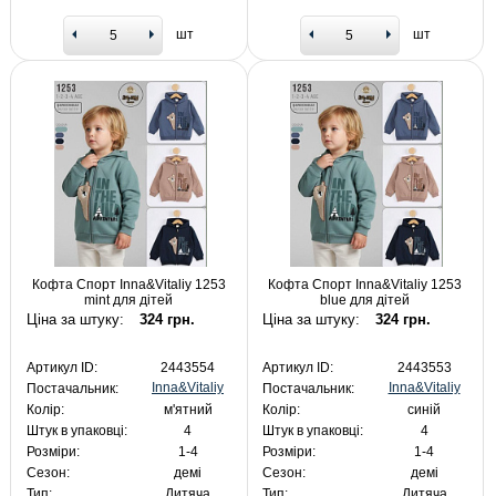
шт
шт
Кофта Спорт Inna&Vitaliy 1253
Кофта Спорт Inna&Vitaliy 1253
mint для дітей
blue для дітей
Ціна за штуку:
324 грн.
Ціна за штуку:
324 грн.
Артикул ID:
2443554
Артикул ID:
2443553
Inna&Vitaliy
Inna&Vitaliy
Постачальник:
Постачальник:
Колір:
м'ятний
Колір:
синій
Штук в упаковці:
4
Штук в упаковці:
4
Розміри:
1-4
Розміри:
1-4
Сезон:
демі
Сезон:
демі
Тип:
Дитяча
Тип:
Дитяча