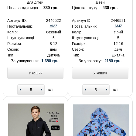
для дітей
дітей
Ціна за одиницю:
330 грн.
Ціна за штуку:
430 грн.
Артикул ID:
2446522
Артикул ID:
2446521
AMZ
AMZ
Постачальник:
Постачальник:
Колір:
бежевий
Колір:
сірий
Штук в упаковці:
5
Штук в упаковці:
5
Розміри:
8-12
Розміри:
12-16
Сезон:
демі
Сезон:
демі
Тип:
Дитяча
Тип:
Дитяча
За упакування:
1 650 грн.
За упаковку:
2150 грн.
У кошик
У кошик
шт
шт