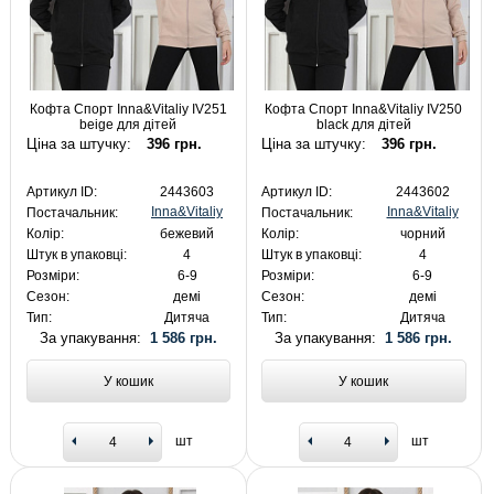
Кофта Спорт Inna&Vitaliy IV251
Кофта Спорт Inna&Vitaliy IV250
beige для дітей
black для дітей
Ціна за штучку:
396 грн.
Ціна за штучку:
396 грн.
Артикул ID:
2443603
Артикул ID:
2443602
Inna&Vitaliy
Inna&Vitaliy
Постачальник:
Постачальник:
Колір:
бежевий
Колір:
чорний
Штук в упаковці:
4
Штук в упаковці:
4
Розміри:
6-9
Розміри:
6-9
Сезон:
демі
Сезон:
демі
Тип:
Дитяча
Тип:
Дитяча
За упакування:
1 586 грн.
За упакування:
1 586 грн.
У кошик
У кошик
шт
шт