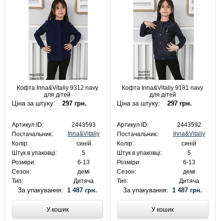
Кофта Inna&Vitaliy 9312 navy
Кофта Inna&Vitaliy 9181 navy
для дітей
для дітей
Ціна за штуку:
297 грн.
Ціна за штуку:
297 грн.
Артикул ID:
2443593
Артикул ID:
2443592
Inna&Vitaliy
Inna&Vitaliy
Постачальник:
Постачальник:
Колір:
синій
Колір:
синій
Штук в упаковці:
5
Штук в упаковці:
5
Розміри:
6-13
Розміри:
6-13
Сезон:
демі
Сезон:
демі
Тип:
Дитяча
Тип:
Дитяча
За упакування:
1 487 грн.
За упакування:
1 487 грн.
У кошик
У кошик