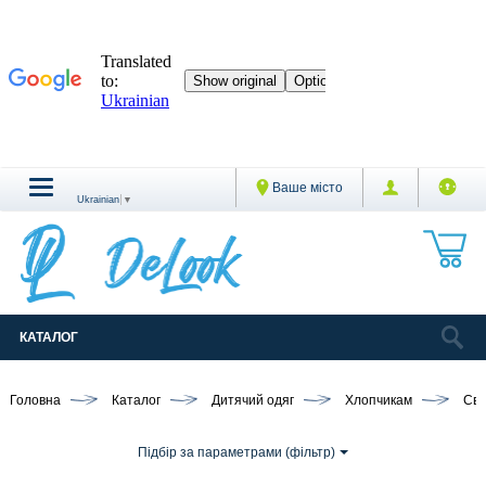
Ваше місто
Ukrainian
▼
КАТАЛОГ
Головна
Каталог
Дитячий одяг
Хлопчикам
Све
Підбір за параметрами (фільтр)