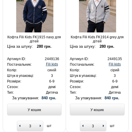
Кофта Fili Kids FK1915 navy для
Кофта Fili Kids FK1914 grey для
дітей
дітей
Ціна за штуку:
280 грн.
Ціна за штуку:
280 грн.
Артикул ID:
2449136
Артикул ID:
2449135
Fili kids
Fili kids
Постачальник:
Постачальник:
Колір:
синій
Колір:
сірий
Штук в упаковці:
3
Штук в упаковці:
3
Розміри:
6-9
Розміри:
6-9
Сезон:
демі
Сезон:
демі
Тип:
Дитяча
Тип:
Дитяча
За упакування:
840 грн.
За упакування:
840 грн.
У кошик
У кошик
шт
шт