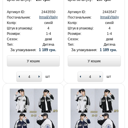
Артикул ID:
2443550
Артикул ID:
2443547
Inna&Vitaliy
Inna&Vitaliy
Постачальник:
Постачальник:
Колір:
синій
Колір:
синій
Штук в упаковці:
4
Штук в упаковці:
4
Розміри:
1-4
Розміри:
1-4
Сезон:
демі
Сезон:
демі
Тип:
Дитяча
Тип:
Дитяча
За упакування:
1 189 грн.
За упакування:
1 189 грн.
У кошик
У кошик
шт
шт