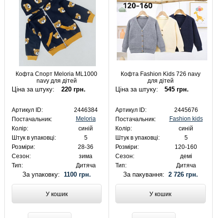
Кофта Спорт Meloria ML1000
Кофта Fashion Kids 726 navy
navy для дітей
для дітей
Ціна за штуку:
220 грн.
Ціна за штуку:
545 грн.
Артикул ID:
2446384
Артикул ID:
2445676
Meloria
Fashion kids
Постачальник:
Постачальник:
Колір:
синій
Колір:
синій
Штук в упаковці:
5
Штук в упаковці:
5
Розміри:
28-36
Розміри:
120-160
Сезон:
зима
Сезон:
демі
Тип:
Дитяча
Тип:
Дитяча
За упаковку:
1100 грн.
За пакування:
2 726 грн.
У кошик
У кошик