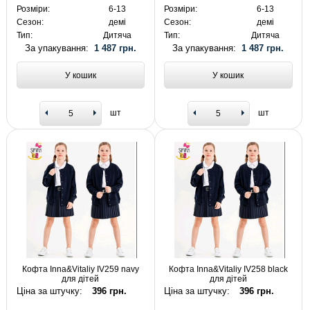
Розміри:
6-13
Розміри:
6-13
Сезон:
демі
Сезон:
демі
Тип:
Дитяча
Тип:
Дитяча
За упакування:
1 487 грн.
За упакування:
1 487 грн.
У кошик
У кошик
шт
шт
Кофта Inna&Vitaliy IV259 navy
Кофта Inna&Vitaliy IV258 black
для дітей
для дітей
Ціна за штучку:
396 грн.
Ціна за штучку:
396 грн.