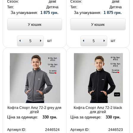
Сезон:
демі
Сезон:
демі
Тип:
Дитяча
Тип:
Дитяча
За упакування:
1 875 грн.
За упакування:
1 875 грн.
У кошик
У кошик
шт
шт
Кофта Спорт Amz 72-2 grey для
Кофта Спорт Amz 72-2 black
дітей
для дітей
Ціна за одиницю:
330 грн.
Ціна за одиницю:
330 грн.
Артикул ID:
2446524
Артикул ID:
2446523