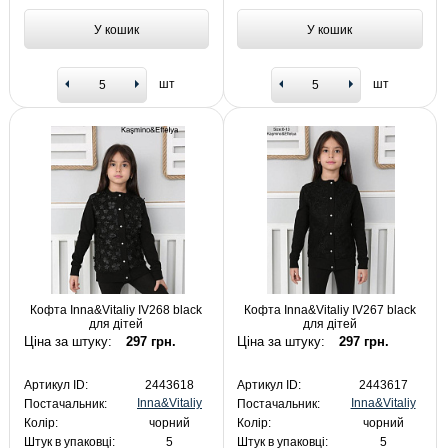
У кошик
У кошик
шт
шт
Кофта Inna&Vitaliy IV268 black
Кофта Inna&Vitaliy IV267 black
для дітей
для дітей
Ціна за штуку:
297 грн.
Ціна за штуку:
297 грн.
Артикул ID:
2443618
Артикул ID:
2443617
Inna&Vitaliy
Inna&Vitaliy
Постачальник:
Постачальник:
Колір:
чорний
Колір:
чорний
Штук в упаковці:
5
Штук в упаковці:
5