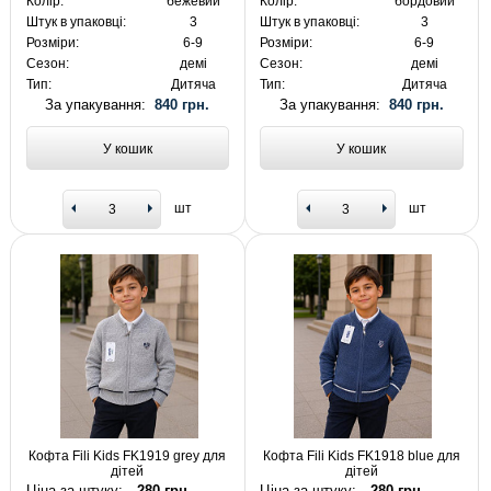
Колір:
бежевий
Колір:
бордовий
Штук в упаковці:
3
Штук в упаковці:
3
Розміри:
6-9
Розміри:
6-9
Сезон:
демі
Сезон:
демі
Тип:
Дитяча
Тип:
Дитяча
За упакування:
840 грн.
За упакування:
840 грн.
У кошик
У кошик
шт
шт
Кофта Fili Kids FK1919 grey для
Кофта Fili Kids FK1918 blue для
дітей
дітей
Ціна за штуку:
280 грн.
Ціна за штуку:
280 грн.