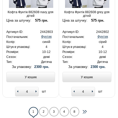
Кофта Фунтік 882608 navy для
Кофта Фунтік 882608 grey для
дітей
дітей
Ціна за штучку:
575 грн.
Ціна за штучку:
575 грн.
Артикул ID:
2442803
Артикул ID:
2442802
Фунтик
Фунтик
Постачальник:
Постачальник:
Колір:
синій
Колір:
сірий
Штук в упаковці:
4
Штук в упаковці:
4
Розміри:
10-12
Розміри:
10-12
Сезон:
демі
Сезон:
демі
Тип:
Дитяча
Тип:
Дитяча
За упаковку:
2300 грн.
За упаковку:
2300 грн.
У кошик
У кошик
шт
шт
1
2
3
4
8