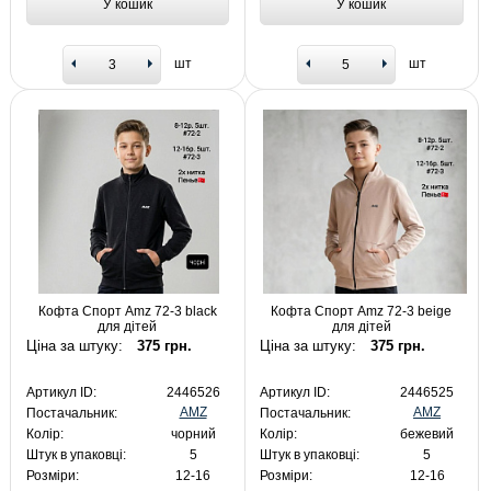
У кошик
У кошик
шт
шт
Кофта Спорт Amz 72-3 black
Кофта Спорт Amz 72-3 beige
для дітей
для дітей
Ціна за штуку:
375 грн.
Ціна за штуку:
375 грн.
Артикул ID:
2446526
Артикул ID:
2446525
AMZ
AMZ
Постачальник:
Постачальник:
Колір:
чорний
Колір:
бежевий
Штук в упаковці:
5
Штук в упаковці:
5
Розміри:
12-16
Розміри:
12-16