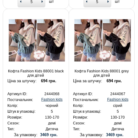
шт
шт
Кофта Fashion Kids 88001 black
Кофта Fashion Kids 88001 grey
для дітей
для дітей
Ціна за штучку:
694 грн.
Ціна за штучку:
694 грн.
Артикул ID:
2444068
Артикул ID:
2444067
Fashion kids
Fashion kids
Постачальник:
Постачальник:
Колір:
чорний
Колір:
сірий
Штук в упаковці:
5
Штук в упаковці:
5
Розміри:
130-170
Розміри:
130-170
Сезон:
демі
Сезон:
демі
Тип:
Дитяча
Тип:
Дитяча
За упаковку:
3469 грн.
За упаковку:
3469 грн.