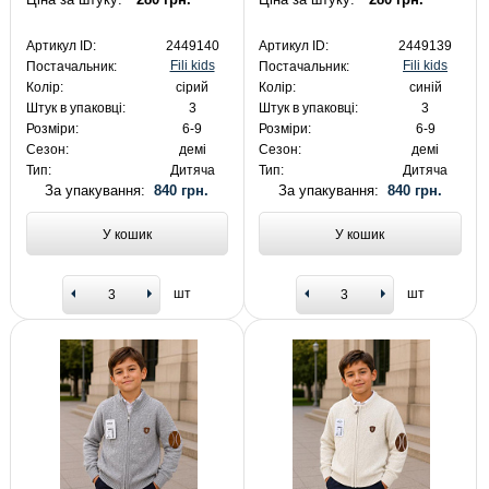
Артикул ID:
2449140
Артикул ID:
2449139
Fili kids
Fili kids
Постачальник:
Постачальник:
Колір:
сірий
Колір:
синій
Штук в упаковці:
3
Штук в упаковці:
3
Розміри:
6-9
Розміри:
6-9
Сезон:
демі
Сезон:
демі
Тип:
Дитяча
Тип:
Дитяча
За упакування:
840 грн.
За упакування:
840 грн.
У кошик
У кошик
шт
шт