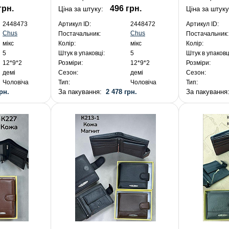
грн.
496 грн.
Ціна за штуку:
Ціна за штуку
2448473
Артикул ID:
2448472
Артикул ID:
Chus
Chus
Постачальник:
Постачальник:
мікс
Колір:
мікс
Колір:
5
Штук в упаковці:
5
Штук в упаковц
12*9*2
Розміри:
12*9*2
Розміри:
демі
Сезон:
демі
Сезон:
Чоловіча
Тип:
Чоловіча
Тип:
рн.
За пакування:
2 478 грн.
За пакуванн