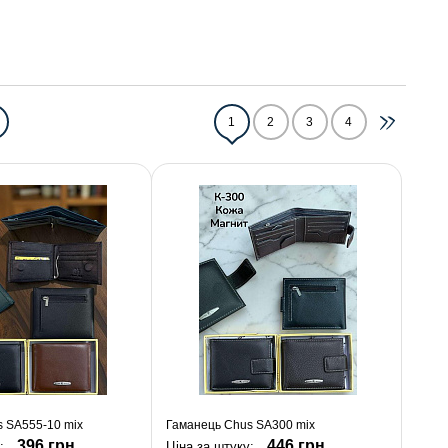
1
2
3
4
 SA555-10 mix
Гаманець Chus SA300 mix
396 грн.
446 грн.
:
Ціна за штуку: