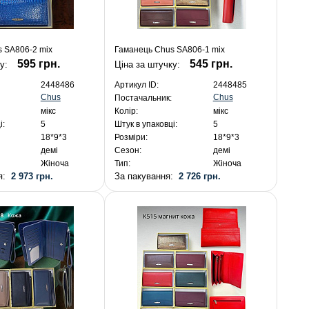
 SA806-2 mix
Гаманець Chus SA806-1 mix
595 грн.
545 грн.
ку:
Ціна за штучку:
2448486
Артикул ID:
2448485
Chus
Chus
Постачальник:
мікс
Колір:
мікс
і:
5
Штук в упаковці:
5
18*9*3
Розміри:
18*9*3
демі
Сезон:
демі
Жіноча
Тип:
Жіноча
ня:
2 973 грн.
За пакування:
2 726 грн.