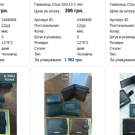
mix
Гаманець Chus SA213-1 mix
Гаманець Chu
грн.
396 грн.
Ціна за штуку:
Ціна за штуку
2448469
Артикул ID:
2448468
Артикул ID:
Chus
Chus
Постачальник:
Постачальник:
мікс
Колір:
мікс
Колір:
5
Штук в упаковці:
5
Штук в упаковц
12*9*2
Розміри:
12*9*2
Розміри:
демі
Сезон:
демі
Сезон:
Чоловіча
Тип:
Чоловіча
Тип:
рн.
За упакування:
1 982 грн.
За упакуван