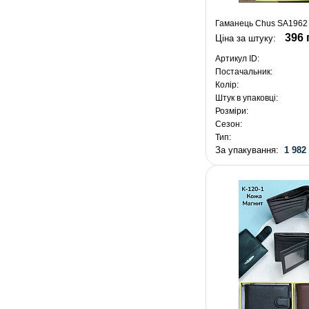
Гаманець Chus SA1962 
396 
Ціна за штуку:
Артикул ID:
Постачальник:
Колір:
Штук в упаковці:
Розміри:
Сезон:
Тип:
За упакування:
1 982