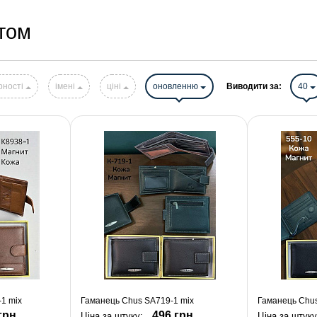
том
рності
імені
ціні
оновленню
Виводити за:
40
1 mix
Гаманець Chus SA719-1 mix
Гаманець Chus
грн.
496 грн.
Ціна за штуку:
Ціна за штуку