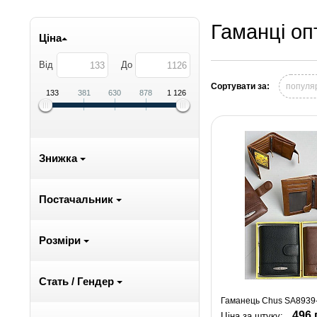
Гаманці оп
Ціна
Від
До
Сортувати за:
популя
133
381
630
878
1 126
Знижка
Постачальник
Розміри
Стать / Гендер
Гаманець Chus SA8939-
496 
Ціна за штуку: