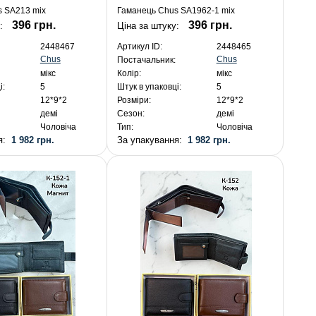
s SA213 mix
Гаманець Chus SA1962-1 mix
396 грн.
396 грн.
:
Ціна за штуку:
2448467
Артикул ID:
2448465
Chus
Chus
Постачальник:
мікс
Колір:
мікс
і:
5
Штук в упаковці:
5
12*9*2
Розміри:
12*9*2
демі
Сезон:
демі
Чоловіча
Тип:
Чоловіча
ня:
1 982 грн.
За упакування:
1 982 грн.