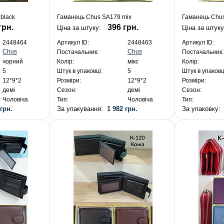
black
Гаманець Chus SA179 mix
Гаманець Chus
грн.
396 грн.
Ціна за штуку:
Ціна за штуку
2448464
Артикул ID:
2448463
Артикул ID:
Chus
Chus
Постачальник:
Постачальник:
чорний
Колір:
мікс
Колір:
5
Штук в упаковці:
5
Штук в упаковц
12*9*2
Розміри:
12*9*2
Розміри:
демі
Сезон:
демі
Сезон:
Чоловіча
Тип:
Чоловіча
Тип:
 грн.
За упакування:
1 982 грн.
За упаковку