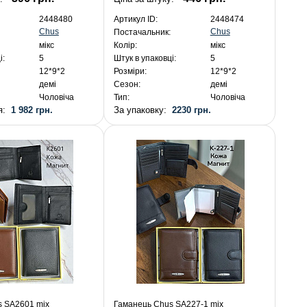
2448480
Артикул ID:
2448474
Chus
Chus
Постачальник:
мікс
Колір:
мікс
і:
5
Штук в упаковці:
5
12*9*2
Розміри:
12*9*2
демі
Сезон:
демі
Чоловіча
Тип:
Чоловіча
ня:
1 982 грн.
За упаковку:
2230 грн.
s SA2601 mix
Гаманець Chus SA227-1 mix