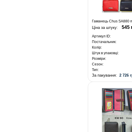
Гаманець Chus SA880 
545 
Ціна за штуку:
Артикул ID:
Постачальник:
Колір:
Штук в упаковці:
Розміри:
Сезон:
Тип:
За пакування:
2 726 г