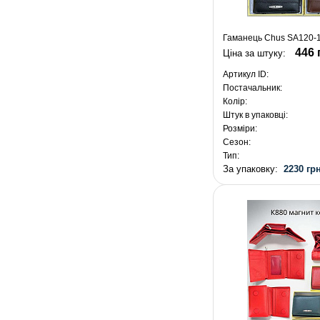
Гаманець Chus SA120-1
446 
Ціна за штуку:
Артикул ID:
Постачальник:
Колір:
Штук в упаковці:
Розміри:
Сезон:
Тип:
За упаковку:
2230 грн