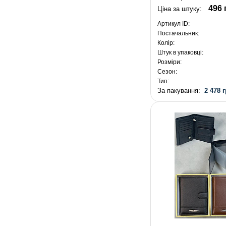
496 
Ціна за штуку:
Артикул ID:
Постачальник:
Колір:
Штук в упаковці:
Розміри:
Сезон:
Тип:
За пакування:
2 478 г