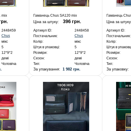
 mix
Гаманець Chus SA120 mix
Гаманець Chu
грн.
396 грн.
Ціна за штуку:
Ціна за штуку
2448459
Артикул ID:
2448458
Артикул ID:
Chus
Chus
Постачальник:
Постачальник:
мікс
Колір:
мікс
Колір:
5
Штук в упаковці:
5
Штук в упаковц
12*9*2
Розміри:
12*9*2
Розміри:
демі
Сезон:
демі
Сезон:
Чоловіча
Тип:
Чоловіча
Тип:
.
За упакування:
1 982 грн.
За упаковку