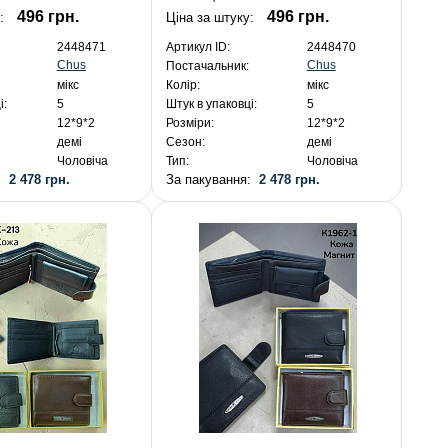
496 грн.
496 грн.
:
Ціна за штуку:
2448471
Артикул ID:
2448470
Chus
Chus
Постачальник:
мікс
Колір:
мікс
і:
5
Штук в упаковці:
5
12*9*2
Розміри:
12*9*2
демі
Сезон:
демі
Чоловіча
Тип:
Чоловіча
я:
2 478 грн.
За пакування:
2 478 грн.