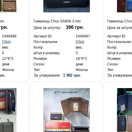
mix
Гаманець Chus SA806-3 mix
Гаманець Chus
грн.
396 грн.
Ціна за штучку:
Ціна за штуч
2448488
Артикул ID:
2448487
Артикул ID:
Chus
Chus
Постачальник:
Постачальник:
мікс
Колір:
мікс
Колір:
5
Штук в упаковці:
5
Штук в упаковц
12*9*3
Розміри:
18*9*3
Розміри:
демі
Сезон:
демі
Сезон:
Жіноча
Тип:
Жіноча
Тип:
рн.
За упакування:
1 982 грн.
За упакуван