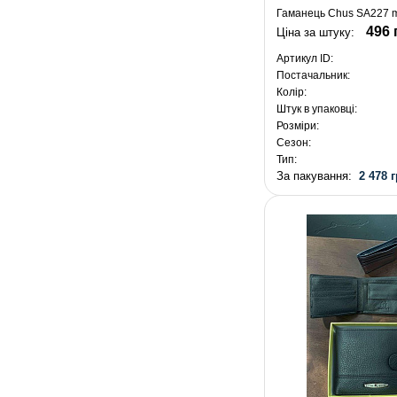
Гаманець Chus SA227 
496 
Ціна за штуку:
Артикул ID:
Постачальник:
Колір:
Штук в упаковці:
Розміри:
Сезон:
Тип:
За пакування:
2 478 г