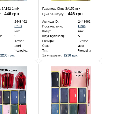
 SA152-1 mix
Гаманець Chus SA152 mix
446 грн.
446 грн.
:
Ціна за штуку:
2448462
Артикул ID:
2448461
Chus
Chus
Постачальник:
мікс
Колір:
мікс
і:
5
Штук в упаковці:
5
12*9*2
Розміри:
12*9*2
демі
Сезон:
демі
Чоловіча
Тип:
Чоловіча
:
2230 грн.
За упаковку:
2230 грн.