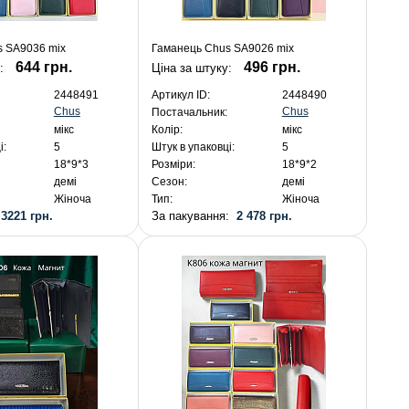
s SA9036 mix
Гаманець Chus SA9026 mix
644 грн.
496 грн.
:
Ціна за штуку:
2448491
Артикул ID:
2448490
Chus
Chus
Постачальник:
мікс
Колір:
мікс
і:
5
Штук в упаковці:
5
18*9*3
Розміри:
18*9*2
демі
Сезон:
демі
Жіноча
Тип:
Жіноча
:
3221 грн.
За пакування:
2 478 грн.