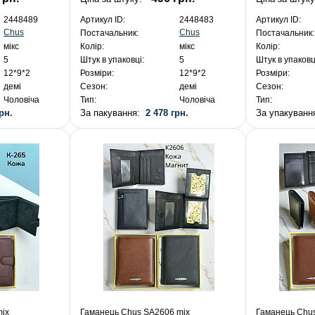
2448489
Артикул ID:
2448483
Артикул ID:
Chus
Chus
Постачальник:
Постачальник:
мікс
Колір:
мікс
Колір:
5
Штук в упаковці:
5
Штук в упаковц
12*9*2
Розміри:
12*9*2
Розміри:
демі
Сезон:
демі
Сезон:
Чоловіча
Тип:
Чоловіча
Тип:
рн.
За пакування:
2 478 грн.
За упакуван
mix
Гаманець Chus SA2606 mix
Гаманець Chu