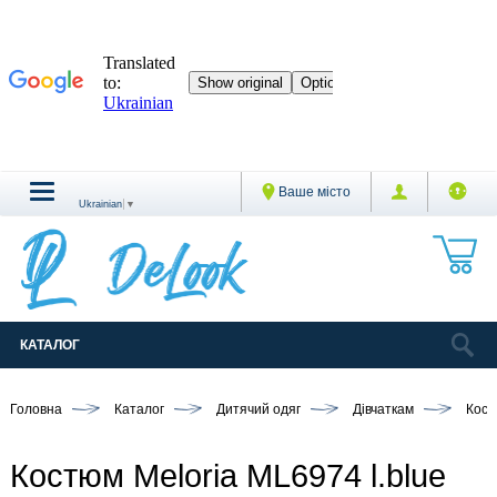
Ваше місто
Ukrainian
▼
КАТАЛОГ
Головна
Каталог
Дитячий одяг
Дівчаткам
Кост
Костюм Meloria ML6974 l.blue