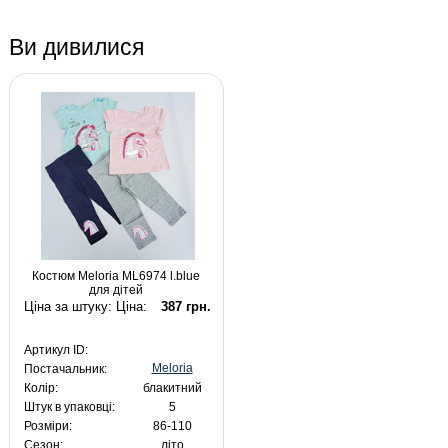
Ви дивилися
Костюм Meloria ML6974 l.blue
для дітей
Ціна за штуку: Ціна:
387 грн.
Артикул ID:
Meloria
Постачальник:
Колір:
блакитний
Штук в упаковці:
5
Розміри:
86-110
Сезон:
літо