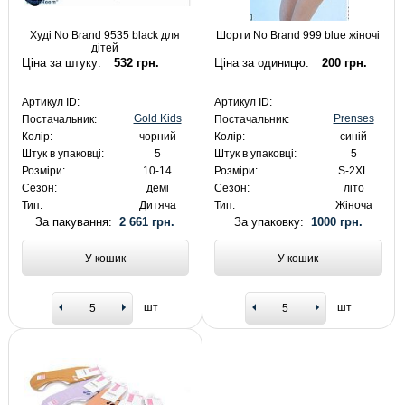
Худі No Brand 9535 black для
Шорти No Brand 999 blue жіночі
дітей
Ціна за штуку:
532 грн.
Ціна за одиницю:
200 грн.
Артикул ID:
Артикул ID:
Gold Kids
Prenses
Постачальник:
Постачальник:
Колір:
чорний
Колір:
синій
Штук в упаковці:
5
Штук в упаковці:
5
Розміри:
10-14
Розміри:
S-2XL
Сезон:
демі
Сезон:
літо
Тип:
Дитяча
Тип:
Жіноча
За пакування:
2 661 грн.
За упаковку:
1000 грн.
У кошик
У кошик
шт
шт