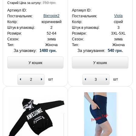
750 грн.
Старий Ціна за штуку:
Артикул ID:
Артикул ID:
Вікторія2
Viola
Постачальник:
Постачальник:
Колір:
коричневий
Колір:
сірий
Штук в упаковці:
2
Штук в упаковці:
3
Розміри:
52-64
Розміри:
3XL-5XL
Сезон:
зима
Сезон:
зима
Тип:
Жіноча
Тип:
Жіноча
За упаковку:
1480 грн.
За упакування:
540 грн.
У кошик
У кошик
шт
шт