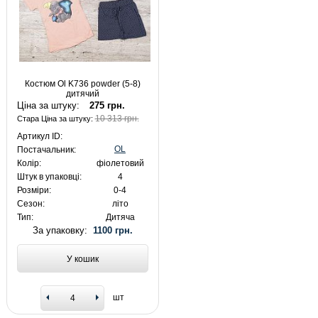
Костюм Ol K736 powder (5-8)
дитячий
Ціна за штуку:
275 грн.
10 313 грн.
Стара Ціна за штуку:
Артикул ID:
OL
Постачальник:
Колір:
фіолетовий
Штук в упаковці:
4
Розміри:
0-4
Сезон:
літо
Тип:
Дитяча
За упаковку:
1100 грн.
У кошик
шт