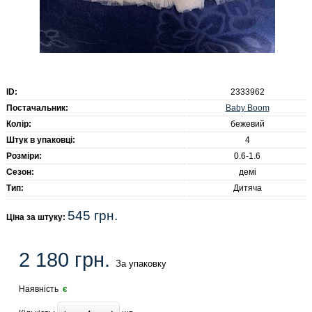
ID:
2333962
Baby Boom
Постачальник:
Колір:
бежевий
Штук в упаковці:
4
Розміри:
0.6-1.6
Сезон:
демі
Тип:
Дитяча
545 грн.
Ціна за штуку:
2 180 грн.
За упаковку
Наявність
є