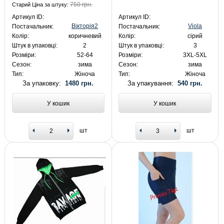
750 грн.
Старий Ціна за штуку:
Артикул ID:
Артикул ID:
Вікторія2
Viola
Постачальник:
Постачальник:
Колір:
коричневий
Колір:
сірий
Штук в упаковці:
2
Штук в упаковці:
3
Розміри:
52-64
Розміри:
3XL-5XL
Сезон:
зима
Сезон:
зима
Тип:
Жіноча
Тип:
Жіноча
За упаковку:
1480 грн.
За упакування:
540 грн.
У кошик
У кошик
шт
шт