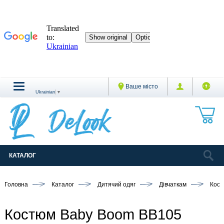
Ваше місто
Ukrainian
▼
КАТАЛОГ
Головна
Каталог
Дитячий одяг
Дівчаткам
Кост
Костюм Baby Boom BB105