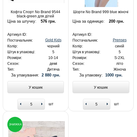
Кофта Спорт No Brand 9544
Шорти No Brand 999 blue жіночі
black-green для дітей
Ціна за штучку:
576 грн.
Ціна за одиницю:
200 грн.
Артикул ID:
Артикул ID:
Gold Kids
Prenses
Постачальник:
Постачальник:
Колір:
чорний
Колір:
синій
Штук в упаковці:
5
Штук в упаковці:
5
Розміри:
10-14
Розміри:
S-2XL
Сезон:
демі
Сезон:
літо
Тип:
Дитяча
Тип:
Жіноча
За упакування:
2 880 грн.
За упаковку:
1000 грн.
У кошик
У кошик
шт
шт
ЗНИЖКА