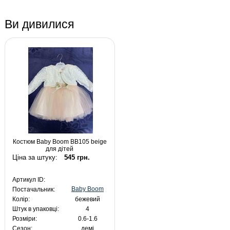
Ви дивилися
Костюм Baby Boom BB105 beige
для дітей
Ціна за штуку:
545 грн.
Артикул ID:
Baby Boom
Постачальник:
Колір:
бежевий
Штук в упаковці:
4
Розміри:
0.6-1.6
Сезон:
демі