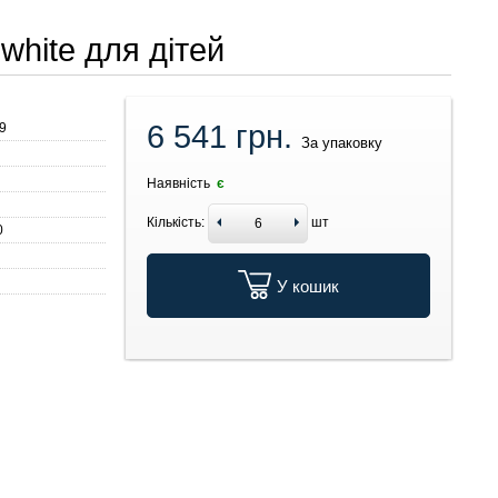
white для дітей
6 541 грн.
9
За упаковку
Наявність
є
Кількість:
шт
0
У кошик