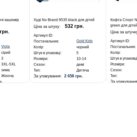
очі кашемір
Худі No Brand 9535 black для дітей
Кофта Спорт No
green для діте
532 грн.
Ціна за штуку:
грн.
Ціна за штучк
Артикул ID:
Gold Kids
Артикул ID:
Постачальник:
Viola
Постачальник:
Колір:
чорний
сірий
Колір:
Штук в упаковці:
5
3
Штук в упаковці
Розміри:
10-14
3XL-5XL
Розміри:
Сезон:
демі
зима
Сезон:
Тип:
Дитяча
За упакування:
2 658 грн.
Жіноча
Тип:
н.
За упакуванн