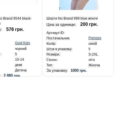
 Brand 9544 black-
Шорти No Brand 999 blue жіночі
й
200 грн.
Ціна за одиницю:
576 грн.
у:
Артикул ID:
Prenses
Постачальник:
Gold Kids
Колір:
синій
чорний
Штук в упаковці:
5
:
5
Розміри:
S-2XL
10-14
Сезон:
літо
демі
Тип:
Жіноча
За упаковку:
1000 грн.
Дитяча
я:
2 880 грн.