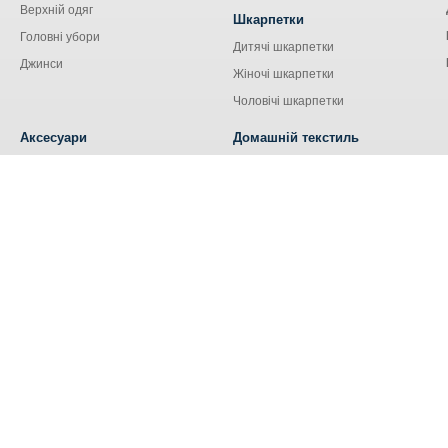
Верхній одяг
Шкарпетки
Головні убори
Дитячі шкарпетки
Джинси
Жіночі шкарпетки
Чоловічі шкарпетки
Аксесуари
Домашній текстиль
Сумки
Кухонний текстиль
Аксесуари для сім'ї
Наволочки
Ремені та пояси
Наматрацники
Шнурки
Носові хустки
Ковдри