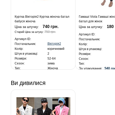
Куртка Вікторія2 Куртка жіноча батал
Гамаші Viola Гамаші жін
бабуся жіноча
батал для жінок
740 грн.
180 
Ціна за штучку:
Ціна за штучку:
750 грн.
Старий Ціна за штуку:
Артикул ID:
Артикул ID:
Постачальник:
Вікторія2
Постачальник:
Колір:
Колір:
коричневий
Штук в упаковці:
Штук в упаковці:
2
Розміри:
Розміри:
52-64
Сезон:
Сезон:
зима
Тип:
За упакування:
540 гр
Тип:
Жіноча
За упаковку:
1480 грн.
Ви дивилися