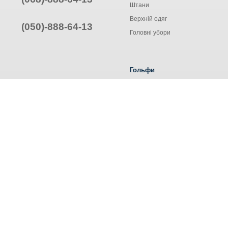
Штани
Верхній одяг
(050)-888-64-13
Головні убори
Гольфи
Жіночі гольфи
Чоловічі гольфи
Труси ALEXA
© Інтернет-магазин одягу, 2025