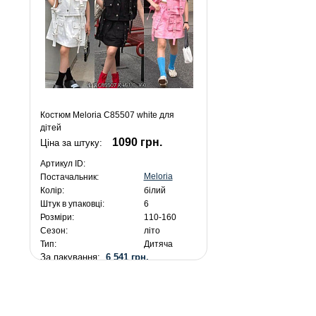
Костюм Meloria C85507 white для
дітей
1090 грн.
Ціна за штуку:
Артикул ID:
Meloria
Постачальник:
Колір:
білий
Штук в упаковці:
6
Розміри:
110-160
Сезон:
літо
Тип:
Дитяча
За пакування:
6 541 грн.