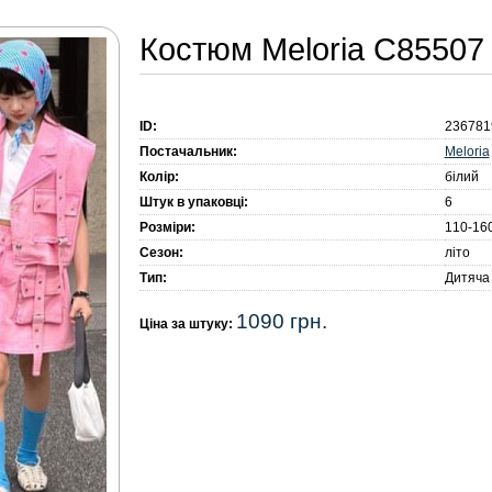
Костюм Meloria C85507 
ID:
236781
Meloria
Постачальник:
Колір:
білий
Штук в упаковці:
6
Розміри:
110-16
Сезон:
літо
Тип:
Дитяча
1090 грн.
Ціна за штуку: