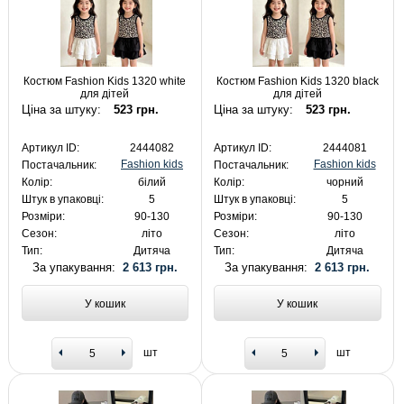
Костюм Fashion Kids 1320 white
Костюм Fashion Kids 1320 black
для дітей
для дітей
Ціна за штуку:
523 грн.
Ціна за штуку:
523 грн.
Артикул ID:
2444082
Артикул ID:
2444081
Fashion kids
Fashion kids
Постачальник:
Постачальник:
Колір:
білий
Колір:
чорний
Штук в упаковці:
5
Штук в упаковці:
5
Розміри:
90-130
Розміри:
90-130
Сезон:
літо
Сезон:
літо
Тип:
Дитяча
Тип:
Дитяча
За упакування:
2 613 грн.
За упакування:
2 613 грн.
У кошик
У кошик
шт
шт