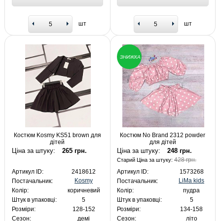
шт
шт
ЗНИЖКА
Костюм Kosmy KS51 brown для
Костюм No Brand 2312 powder
дітей
для дітей
Ціна за штуку:
265 грн.
Ціна за штуку:
248 грн.
428 грн.
Старий Ціна за штуку:
Артикул ID:
2418612
Артикул ID:
1573268
Kosmy
LiMa kids
Постачальник:
Постачальник:
Колір:
коричневий
Колір:
пудра
Штук в упаковці:
5
Штук в упаковці:
5
Розміри:
128-152
Розміри:
134-158
Сезон:
демі
Сезон:
літо