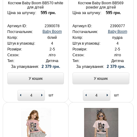
Костюм Baby Boom BB570 white
Костюм Baby Boom BB569
для дітей
powder для дітей
Ціна за штучку:
595 грн.
Ціна за штучку:
595 грн.
Артикул ID:
2390078
Артикул ID:
2390077
Baby Boom
Baby Boom
Постачальник:
Постачальник:
Колір:
білий
Колір:
пудра
Штук в упаковці:
4
Штук в упаковці:
4
Розміри:
2-5
Розміри:
2-5
Сезон:
літо
Сезон:
літо
Тип:
Дитяча
Тип:
Дитяча
За упакування:
2 379 грн.
За упакування:
2 379 грн.
У кошик
У кошик
шт
шт