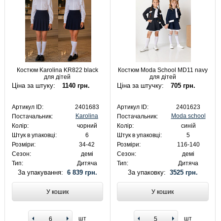
Костюм Karolina KR822 black
Костюм Moda School MD11 navy
для дітей
для дітей
Ціна за штуку:
1140 грн.
Ціна за штучку:
705 грн.
Артикул ID:
2401683
Артикул ID:
2401623
Karolina
Moda school
Постачальник:
Постачальник:
Колір:
чорний
Колір:
синій
Штук в упаковці:
6
Штук в упаковці:
5
Розміри:
34-42
Розміри:
116-140
Сезон:
демі
Сезон:
демі
Тип:
Дитяча
Тип:
Дитяча
За упакування:
6 839 грн.
За упаковку:
3525 грн.
У кошик
У кошик
шт
шт