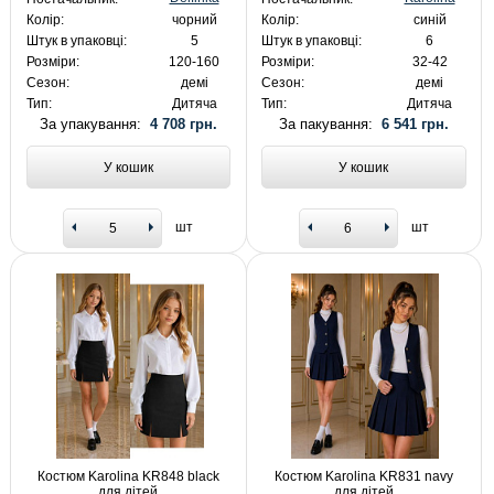
Колір:
чорний
Колір:
синій
Штук в упаковці:
5
Штук в упаковці:
6
Розміри:
120-160
Розміри:
32-42
Сезон:
демі
Сезон:
демі
Тип:
Дитяча
Тип:
Дитяча
За упакування:
4 708 грн.
За пакування:
6 541 грн.
У кошик
У кошик
шт
шт
Костюм Karolina KR848 black
Костюм Karolina KR831 navy
для дітей
для дітей