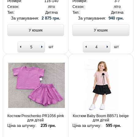
Розміри:
116-140
Розміри:
3-7
Сезон:
літо
Сезон:
літо
Тип:
Дитяча
Тип:
Дитяча
За упакування:
2 875 грн.
За упакування:
940 грн.
У кошик
У кошик
шт
шт
Костюм Proschenko PR1056 pink
Костюм Baby Boom BB571 beige
для дітей
для дітей
Ціна за штучку:
235 грн.
Ціна за штучку:
595 грн.