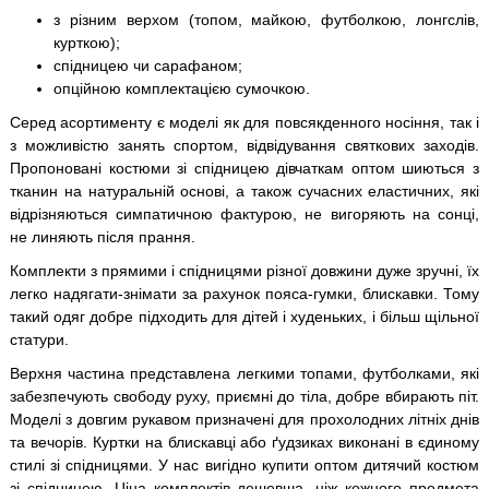
з різним верхом (топом, майкою, футболкою, лонгслів,
курткою);
спідницею чи сарафаном;
опційною комплектацією сумочкою.
Серед асортименту є моделі як для повсякденного носіння, так і
з можливістю занять спортом, відвідування святкових заходів.
Пропоновані костюми зі спідницею дівчаткам оптом шиються з
тканин на натуральній основі, а також сучасних еластичних, які
відрізняються симпатичною фактурою, не вигоряють на сонці,
не линяють після прання.
Комплекти з прямими і спідницями різної довжини дуже зручні, їх
легко надягати-знімати за рахунок пояса-гумки, блискавки. Тому
такий одяг добре підходить для дітей і худеньких, і більш щільної
статури.
Верхня частина представлена ​​легкими топами, футболками, які
забезпечують свободу руху, приємні до тіла, добре вбирають піт.
Моделі з довгим рукавом призначені для прохолодних літніх днів
та вечорів. Куртки на блискавці або ґудзиках виконані в єдиному
стилі зі спідницями. У нас вигідно купити оптом дитячий костюм
зі спідницею. Ціна комплектів дешевша, ніж кожного предмета