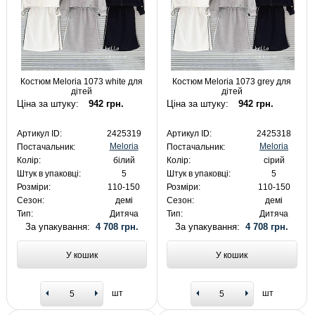
Костюм Meloria 1073 white для
Костюм Meloria 1073 grey для
дітей
дітей
Ціна за штуку:
942 грн.
Ціна за штуку:
942 грн.
Артикул ID:
2425319
Артикул ID:
2425318
Meloria
Meloria
Постачальник:
Постачальник:
Колір:
білий
Колір:
сірий
Штук в упаковці:
5
Штук в упаковці:
5
Розміри:
110-150
Розміри:
110-150
Сезон:
демі
Сезон:
демі
Тип:
Дитяча
Тип:
Дитяча
За упакування:
4 708 грн.
За упакування:
4 708 грн.
У кошик
У кошик
шт
шт