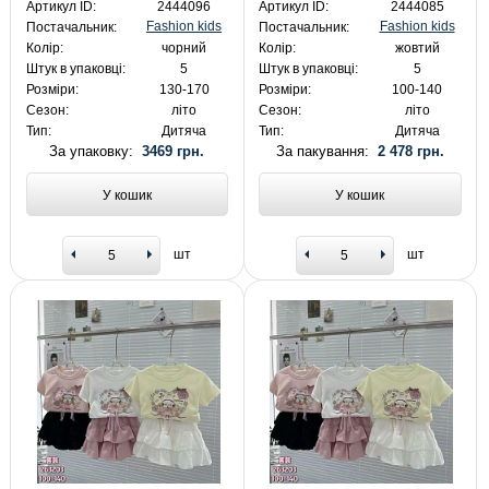
Артикул ID:
2444096
Артикул ID:
2444085
Fashion kids
Fashion kids
Постачальник:
Постачальник:
Колір:
чорний
Колір:
жовтий
Штук в упаковці:
5
Штук в упаковці:
5
Розміри:
130-170
Розміри:
100-140
Сезон:
літо
Сезон:
літо
Тип:
Дитяча
Тип:
Дитяча
За упаковку:
3469 грн.
За пакування:
2 478 грн.
У кошик
У кошик
шт
шт