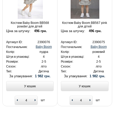
Костюм Baby Boom BB568
Костюм Baby Boom BB567 pink
powder для дітей
для дітей
Ціна за штучку:
496 грн.
Ціна за штучку:
496 грн.
Артикул ID:
2390076
Артикул ID:
2390075
Baby Boom
Baby Boom
Постачальник:
Постачальник:
Колір:
пудра
Колір:
рожевий
Штук в упаковці:
4
Штук в упаковці:
4
Розміри:
2-5
Розміри:
2-5
Сезон:
літо
Сезон:
літо
Тип:
Дитяча
Тип:
Дитяча
За упакування:
1 982 грн.
За упакування:
1 982 грн.
У кошик
У кошик
шт
шт