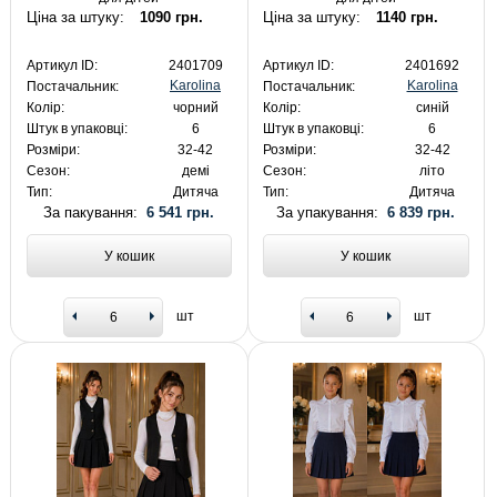
Ціна за штуку:
1090 грн.
Ціна за штуку:
1140 грн.
Артикул ID:
2401709
Артикул ID:
2401692
Karolina
Karolina
Постачальник:
Постачальник:
Колір:
чорний
Колір:
синій
Штук в упаковці:
6
Штук в упаковці:
6
Розміри:
32-42
Розміри:
32-42
Сезон:
демі
Сезон:
літо
Тип:
Дитяча
Тип:
Дитяча
За пакування:
6 541 грн.
За упакування:
6 839 грн.
У кошик
У кошик
шт
шт