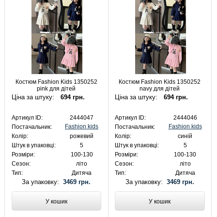
Костюм Fashion Kids 1350252
Костюм Fashion Kids 1350252
pink для дітей
navy для дітей
Ціна за штуку:
694 грн.
Ціна за штуку:
694 грн.
Артикул ID:
2444047
Артикул ID:
2444046
Fashion kids
Fashion kids
Постачальник:
Постачальник:
Колір:
рожевий
Колір:
синій
Штук в упаковці:
5
Штук в упаковці:
5
Розміри:
100-130
Розміри:
100-130
Сезон:
літо
Сезон:
літо
Тип:
Дитяча
Тип:
Дитяча
За упаковку:
3469 грн.
За упаковку:
3469 грн.
У кошик
У кошик