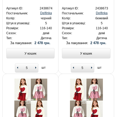
Артикул ID:
2438674
Артикул ID:
2438673
Delfinka
Delfinka
Постачальник:
Постачальник:
Колір:
чорний
Колір:
бежевий
Штук в упаковці:
5
Штук в упаковці:
5
Розміри:
116-140
Розміри:
116-140
Сезон:
демі
Сезон:
демі
Тип:
Дитяча
Тип:
Дитяча
За пакування:
2 478 грн.
За пакування:
2 478 грн.
У кошик
У кошик
шт
шт