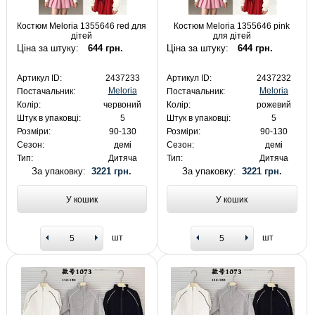
Костюм Meloria 1355646 red для
Костюм Meloria 1355646 pink
дітей
для дітей
Ціна за штуку:
644 грн.
Ціна за штуку:
644 грн.
Артикул ID:
2437233
Артикул ID:
2437232
Meloria
Meloria
Постачальник:
Постачальник:
Колір:
червоний
Колір:
рожевий
Штук в упаковці:
5
Штук в упаковці:
5
Розміри:
90-130
Розміри:
90-130
Сезон:
демі
Сезон:
демі
Тип:
Дитяча
Тип:
Дитяча
За упаковку:
3221 грн.
За упаковку:
3221 грн.
У кошик
У кошик
шт
шт