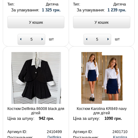
Тип:
Дитяча
Тип:
Дитяча
За упакування:
1 325 грн.
За упакування:
1 239 грн.
У кошик
У кошик
шт
шт
Костюм Delfinka 86008 black для
Костюм Karolina KR849 navy
дітей
для дітей
Ціна за штуку:
942 грн.
Ціна за штуку:
1090 грн.
Артикул ID:
2410499
Артикул ID:
2401710
Delfinka
Karolina
Постачальник:
Постачальник: