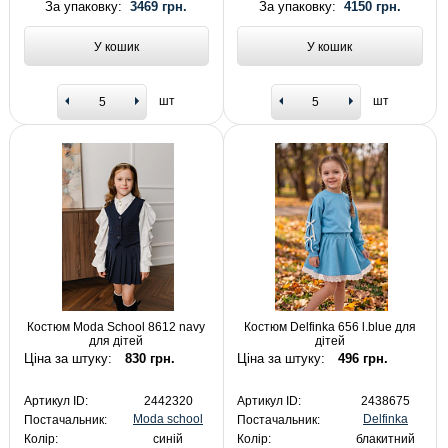
За упаковку:
3469 грн.
За упаковку:
4150 грн.
У кошик
У кошик
шт
шт
Костюм Moda School 8612 navy
Костюм Delfinka 656 l.blue для
для дітей
дітей
Ціна за штуку:
830 грн.
Ціна за штуку:
496 грн.
Артикул ID:
2442320
Артикул ID:
2438675
Moda school
Delfinka
Постачальник:
Постачальник:
Колір:
синій
Колір:
блакитний