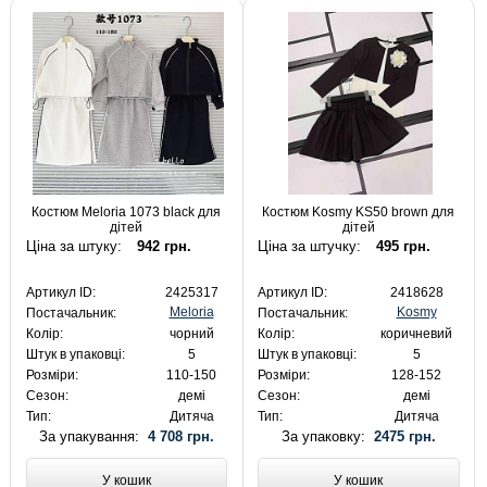
Костюм Meloria 1073 black для
Костюм Kosmy KS50 brown для
дітей
дітей
Ціна за штуку:
942 грн.
Ціна за штучку:
495 грн.
Артикул ID:
2425317
Артикул ID:
2418628
Meloria
Kosmy
Постачальник:
Постачальник:
Колір:
чорний
Колір:
коричневий
Штук в упаковці:
5
Штук в упаковці:
5
Розміри:
110-150
Розміри:
128-152
Сезон:
демі
Сезон:
демі
Тип:
Дитяча
Тип:
Дитяча
За упакування:
4 708 грн.
За упаковку:
2475 грн.
У кошик
У кошик