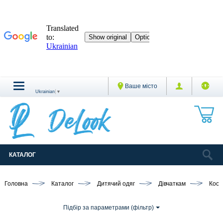
Ваше місто
Ukrainian
▼
КАТАЛОГ
Головна
Каталог
Дитячий одяг
Дівчаткам
Кост
Підбір за параметрами (фільтр)