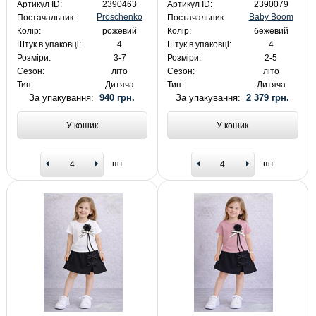
Артикул ID:
2390463
Артикул ID:
2390079
Proschenko
Baby Boom
Постачальник:
Постачальник:
Колір:
рожевий
Колір:
бежевий
Штук в упаковці:
4
Штук в упаковці:
4
Розміри:
3-7
Розміри:
2-5
Сезон:
літо
Сезон:
літо
Тип:
Дитяча
Тип:
Дитяча
За упакування:
940 грн.
За упакування:
2 379 грн.
У кошик
У кошик
шт
шт