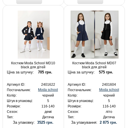
Костюм Moda School MD10
Костюм Moda School MD07
black для дітей
black для дітей
Ціна за штучку:
705 грн.
Ціна за штучку:
575 грн.
Артикул ID:
2401622
Артикул ID:
2401604
Moda school
Moda school
Постачальник:
Постачальник:
Колір:
чорний
Колір:
чорний
Штук в упаковці:
5
Штук в упаковці:
5
Розміри:
116-140
Розміри:
116-140
Сезон:
демі
Сезон:
літо
Тип:
Дитяча
Тип:
Дитяча
За упаковку:
3525 грн.
За упакування:
2 875 грн.