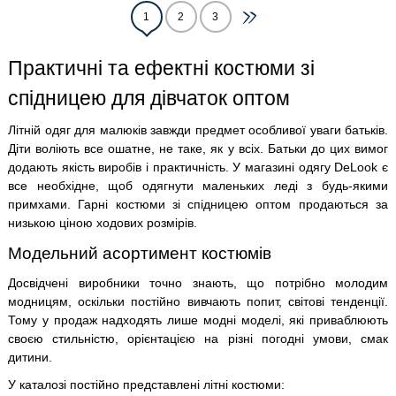
1
2
3
Практичні та ефектні костюми зі
спідницею для дівчаток оптом
Літній одяг для малюків завжди предмет особливої ​​уваги батьків.
Діти воліють все ошатне, не таке, як у всіх. Батьки до цих вимог
додають якість виробів і практичність. У магазині одягу DeLook є
все необхідне, щоб одягнути маленьких леді з будь-якими
примхами. Гарні костюми зі спідницею оптом продаються за
низькою ціною ходових розмірів.
Модельний асортимент костюмів
Досвідчені виробники точно знають, що потрібно молодим
модницям, оскільки постійно вивчають попит, світові тенденції.
Тому у продаж надходять лише модні моделі, які приваблюють
своєю стильністю, орієнтацією на різні погодні умови, смак
дитини.
У каталозі постійно представлені літні костюми: