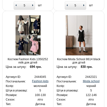
шт
шт
Костюм Fashion Kids 1350252
Костюм Moda School 8614 black
milk для дітей
для дітей
Ціна за штуку:
694 грн.
Ціна за штуку:
830 грн.
Артикул ID:
2444045
Артикул ID:
2442321
Fashion kids
Moda school
Постачальник:
Постачальник:
Колір:
молочний
Колір:
чорний
Штук в упаковці:
5
Штук в упаковці:
5
Розміри:
100-130
Розміри:
122-146
Сезон:
літо
Сезон:
літо
Тип:
Дитяча
Тип:
Дитяча