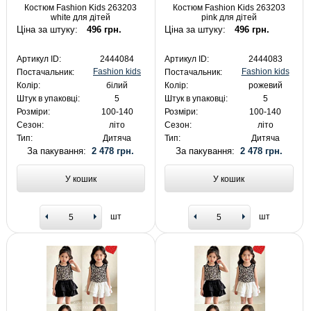
Костюм Fashion Kids 263203
Костюм Fashion Kids 263203
white для дітей
pink для дітей
Ціна за штуку:
496 грн.
Ціна за штуку:
496 грн.
Артикул ID:
2444084
Артикул ID:
2444083
Fashion kids
Fashion kids
Постачальник:
Постачальник:
Колір:
білий
Колір:
рожевий
Штук в упаковці:
5
Штук в упаковці:
5
Розміри:
100-140
Розміри:
100-140
Сезон:
літо
Сезон:
літо
Тип:
Дитяча
Тип:
Дитяча
За пакування:
2 478 грн.
За пакування:
2 478 грн.
У кошик
У кошик
шт
шт