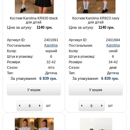
Костюм Karolina KR830 black
Костюм Karolina KR823 navy
для дітей
для дітей
Ціна за штуку:
1140 грн.
Ціна за штуку:
1140 грн.
Артикул ID:
2401691
Артикул ID:
2401684
Karolina
Karolina
Постачальник:
Постачальник:
Колір:
чорний
Колір:
синій
Штук в упаковці:
6
Штук в упаковці:
6
Розміри:
32-42
Розміри:
34-42
Сезон:
літо
Сезон:
демі
Тип:
Дитяча
Тип:
Дитяча
За упакування:
6 839 грн.
За упакування:
6 839 грн.
У кошик
У кошик
шт
шт