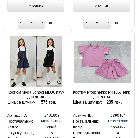
У кошик
У кошик
шт
шт
Костюм Moda School MD06 navy
Костюм Proschenko PR1057 pink
для дітей
для дітей
Ціна за штучку:
575 грн.
Ціна за штучку:
235 грн.
Артикул ID:
2401603
Артикул ID:
2390464
Moda school
Proschenko
Постачальник:
Постачальник:
Колір:
синій
Колір:
рожевий
Штук в упаковці:
5
Штук в упаковці:
4