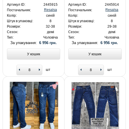
Артикул ID:
2445915
Артикул ID:
2445914
Resalsa
Resalsa
Постачальник:
Постачальник:
Колір:
синій
Колір:
синій
Штук в упаковці:
8
Штук в упаковці:
8
Розміри:
32-38
Розміри:
29-38
Сезон:
демі
Сезон:
демі
Тип:
Чоловіча
Тип:
Чоловіча
За упакування:
6 956 грн.
За упакування:
6 956 грн.
У кошик
У кошик
шт
шт