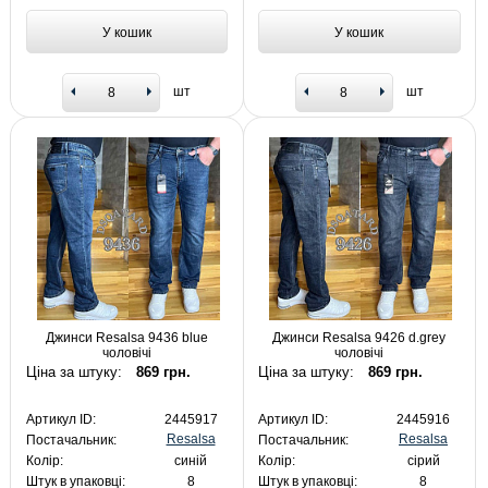
У кошик
У кошик
шт
шт
Джинси Resalsa 9436 blue
Джинси Resalsa 9426 d.grey
чоловічі
чоловічі
Ціна за штуку:
869 грн.
Ціна за штуку:
869 грн.
Артикул ID:
2445917
Артикул ID:
2445916
Resalsa
Resalsa
Постачальник:
Постачальник:
Колір:
синій
Колір:
сірий
Штук в упаковці:
8
Штук в упаковці:
8