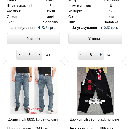
Колір:
синій
Колір:
блакитний
Штук в упаковці:
8
Штук в упаковці:
8
Розміри:
34-38
Розміри:
34-38
Сезон:
демі
Сезон:
демі
Тип:
Чоловіча
Тип:
Чоловіча
За пакування:
4 757 грн.
За упакування:
7 532 грн.
У кошик
У кошик
шт
шт
Джинси Lili 8835 l.blue чоловічі
Джинси Lili 8954 black чоловічі
Ціна за штуку:
942 грн.
Ціна за штучку:
869 грн.