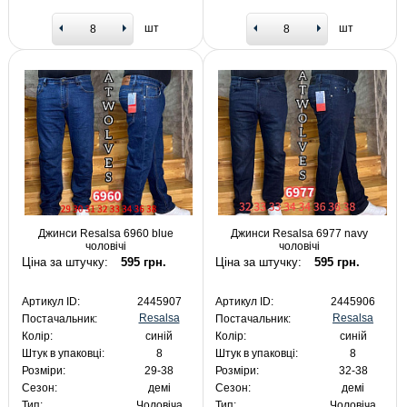
шт
шт
Джинси Resalsa 6960 blue
Джинси Resalsa 6977 navy
чоловічі
чоловічі
Ціна за штучку:
595 грн.
Ціна за штучку:
595 грн.
Артикул ID:
2445907
Артикул ID:
2445906
Resalsa
Resalsa
Постачальник:
Постачальник:
Колір:
синій
Колір:
синій
Штук в упаковці:
8
Штук в упаковці:
8
Розміри:
29-38
Розміри:
32-38
Сезон:
демі
Сезон:
демі
Тип:
Чоловіча
Тип:
Чоловіча