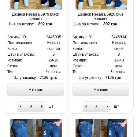
Джинси Resalsa 5979 black
Джинси Resalsa 5920 blue
чоловічі
чоловічі
Ціна за штуку:
892 грн.
Ціна за штуку:
892 грн.
Артикул ID:
2445935
Артикул ID:
2445934
Resalsa
Resalsa
Постачальник:
Постачальник:
Колір:
чорний
Колір:
синій
Штук в упаковці:
8
Штук в упаковці:
8
Розміри:
29-38
Розміри:
32-40
Сезон:
демі
Сезон:
демі
Тип:
Чоловіча
Тип:
Чоловіча
За упаковку:
7136 грн.
За упаковку:
7136 грн.
У кошик
У кошик
шт
шт