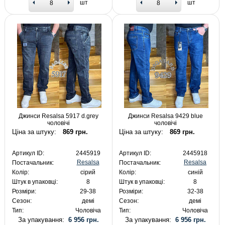
шт
шт
Джинси Resalsa 5917 d.grey
Джинси Resalsa 9429 blue
чоловічі
чоловічі
Ціна за штуку:
869 грн.
Ціна за штуку:
869 грн.
Артикул ID:
2445919
Артикул ID:
2445918
Resalsa
Resalsa
Постачальник:
Постачальник:
Колір:
сірий
Колір:
синій
Штук в упаковці:
8
Штук в упаковці:
8
Розміри:
29-38
Розміри:
32-38
Сезон:
демі
Сезон:
демі
Тип:
Чоловіча
Тип:
Чоловіча
За упакування:
6 956 грн.
За упакування:
6 956 грн.