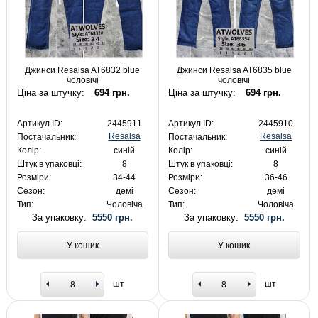
Джинси Resalsa AT6832 blue
Джинси Resalsa AT6835 blue
чоловічі
чоловічі
Ціна за штучку:
694 грн.
Ціна за штучку:
694 грн.
Артикул ID:
2445911
Артикул ID:
2445910
Resalsa
Resalsa
Постачальник:
Постачальник:
Колір:
синій
Колір:
синій
Штук в упаковці:
8
Штук в упаковці:
8
Розміри:
34-44
Розміри:
36-46
Сезон:
демі
Сезон:
демі
Тип:
Чоловіча
Тип:
Чоловіча
За упаковку:
5550 грн.
За упаковку:
5550 грн.
У кошик
У кошик
шт
шт