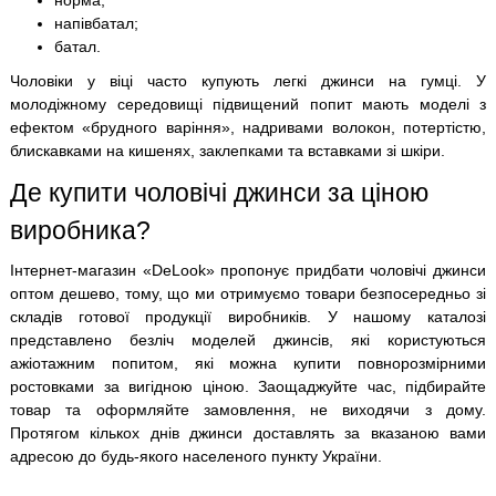
напівбатал;
батал.
Чоловіки у віці часто купують легкі джинси на гумці. У
молодіжному середовищі підвищений попит мають моделі з
ефектом «брудного варіння», надривами волокон, потертістю,
блискавками на кишенях, заклепками та вставками зі шкіри.
Де купити чоловічі джинси за ціною
виробника?
Інтернет-магазин «DeLook» пропонує придбати чоловічі джинси
оптом дешево, тому, що ми отримуємо товари безпосередньо зі
складів готової продукції виробників. У нашому каталозі
представлено безліч моделей джинсів, які користуються
ажіотажним попитом, які можна купити повнорозмірними
ростовками за вигідною ціною. Заощаджуйте час, підбирайте
товар та оформляйте замовлення, не виходячи з дому.
Протягом кількох днів джинси доставлять за вказаною вами
адресою до будь-якого населеного пункту України.