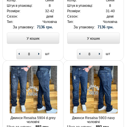
Колір:
синій
Колір:
синій
Штук в упаковці:
8
Штук в упаковці:
8
Розміри:
32-42
Розміри:
31-40
Сезон:
демі
Сезон:
демі
Тип:
Чоловіча
Тип:
Чоловіча
За упаковку:
7136 грн.
За упаковку:
7136 грн.
У кошик
У кошик
шт
шт
Джинси Resalsa 5904 d.grey
Джинси Resalsa 5903 navy
чоловічі
чоловічі
Ціна за штуку:
892 грн.
Ціна за штуку:
892 грн.