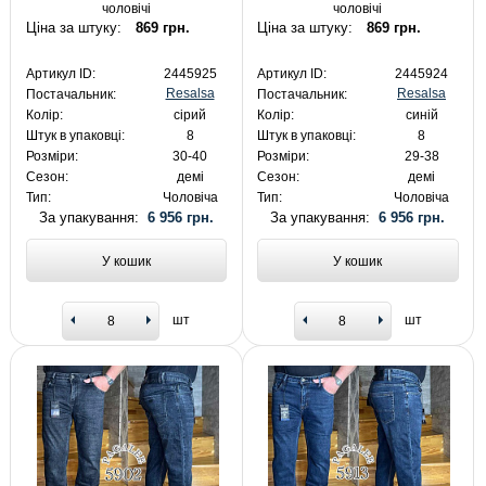
чоловічі
чоловічі
Ціна за штуку:
869 грн.
Ціна за штуку:
869 грн.
Артикул ID:
2445925
Артикул ID:
2445924
Resalsa
Resalsa
Постачальник:
Постачальник:
Колір:
сірий
Колір:
синій
Штук в упаковці:
8
Штук в упаковці:
8
Розміри:
30-40
Розміри:
29-38
Сезон:
демі
Сезон:
демі
Тип:
Чоловіча
Тип:
Чоловіча
За упакування:
6 956 грн.
За упакування:
6 956 грн.
У кошик
У кошик
шт
шт