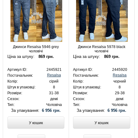
Джинси Resalsa 5946 grey
Джинси Resalsa 5978 black
чоловічі
чоловічі
Ціна за штуку:
869 грн.
Ціна за штуку:
869 грн.
Артикул ID:
2445921
Артикул ID:
2445920
Resalsa
Resalsa
Постачальник:
Постачальник:
Колір:
сірий
Колір:
чорний
Штук в упаковці:
8
Штук в упаковці:
8
Розміри:
31-38
Розміри:
29-38
Сезон:
демі
Сезон:
демі
Тип:
Чоловіча
Тип:
Чоловіча
За упакування:
6 956 грн.
За упакування:
6 956 грн.
У кошик
У кошик