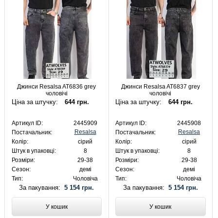
Джинси Resalsa AT6836 grey
Джинси Resalsa AT6837 grey
чоловічі
чоловічі
Ціна за штучку:
644 грн.
Ціна за штучку:
644 грн.
Артикул ID:
2445909
Артикул ID:
2445908
Resalsa
Resalsa
Постачальник:
Постачальник:
Колір:
сірий
Колір:
сірий
Штук в упаковці:
8
Штук в упаковці:
8
Розміри:
29-38
Розміри:
29-38
Сезон:
демі
Сезон:
демі
Тип:
Чоловіча
Тип:
Чоловіча
За пакування:
5 154 грн.
За пакування:
5 154 грн.
У кошик
У кошик