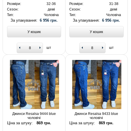
Розміри:
32-36
Розміри:
31-38
Сезон:
демі
Сезон:
демі
Тип:
Чоловіча
Тип:
Чоловіча
За упакування:
6 956 грн.
За упакування:
6 956 грн.
У кошик
У кошик
шт
шт
Джинси Resalsa 9444 blue
Джинси Resalsa 9433 blue
чоловічі
чоловічі
Ціна за штуку:
869 грн.
Ціна за штуку:
869 грн.