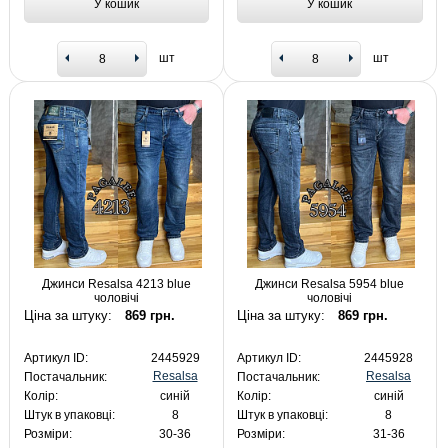
У кошик
У кошик
шт
шт
Джинси Resalsa 4213 blue
Джинси Resalsa 5954 blue
чоловічі
чоловічі
Ціна за штуку:
869 грн.
Ціна за штуку:
869 грн.
Артикул ID:
2445929
Артикул ID:
2445928
Resalsa
Resalsa
Постачальник:
Постачальник:
Колір:
синій
Колір:
синій
Штук в упаковці:
8
Штук в упаковці:
8
Розміри:
30-36
Розміри:
31-36