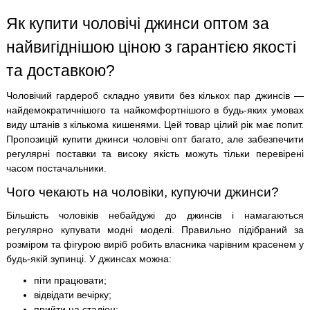
Як купити чоловічі джинси оптом за
найвигіднішою ціною з гарантією якості
та доставкою?
Чоловічий гардероб складно уявити без кількох пар джинсів —
найдемократичнішого та найкомфортнішого в будь-яких умовах
виду штанів з кількома кишенями. Цей товар цілий рік має попит.
Пропозицій купити джинси чоловічі опт багато, але забезпечити
регулярні поставки та високу якість можуть тільки перевірені
часом постачальники.
Чого чекають на чоловіки, купуючи джинси?
Більшість чоловіків небайдужі до джинсів і намагаються
регулярно купувати модні моделі. Правильно підібраний за
розміром та фігурою виріб робить власника чарівним красенем у
будь-якій зупинці. У джинсах можна:
піти працювати;
відвідати вечірку;
прийти на стадіон;