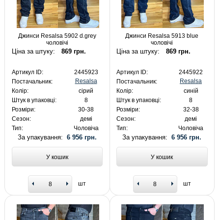
Джинси Resalsa 5902 d.grey
Джинси Resalsa 5913 blue
чоловічі
чоловічі
Ціна за штуку:
869 грн.
Ціна за штуку:
869 грн.
Артикул ID:
2445923
Артикул ID:
2445922
Resalsa
Resalsa
Постачальник:
Постачальник:
Колір:
сірий
Колір:
синій
Штук в упаковці:
8
Штук в упаковці:
8
Розміри:
30-38
Розміри:
32-38
Сезон:
демі
Сезон:
демі
Тип:
Чоловіча
Тип:
Чоловіча
За упакування:
6 956 грн.
За упакування:
6 956 грн.
У кошик
У кошик
шт
шт