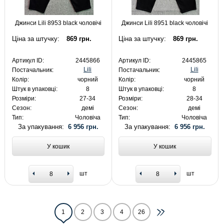
Джинси Lili 8953 black чоловічі
Джинси Lili 8951 black чоловічі
Ціна за штучку:
869 грн.
Ціна за штучку:
869 грн.
Артикул ID:
2445866
Артикул ID:
2445865
Lili
Lili
Постачальник:
Постачальник:
Колір:
чорний
Колір:
чорний
Штук в упаковці:
8
Штук в упаковці:
8
Розміри:
27-34
Розміри:
28-34
Сезон:
демі
Сезон:
демі
Тип:
Чоловіча
Тип:
Чоловіча
За упакування:
6 956 грн.
За упакування:
6 956 грн.
У кошик
У кошик
шт
шт
1
2
3
4
26