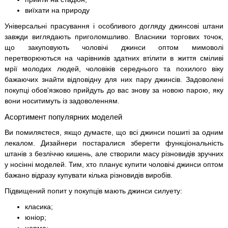
виїхати на природу
Універсальні прасування і особливого догляду джинсові штани
завжди виглядають приголомшливо. Власники торгових точок,
що закуповують чоловічі джинси оптом мимоволі
перетворюються на чарівників здатних втілити в життя сміливі
мрії молодих людей, чоловіків середнього та похилого віку
бажаючих знайти відповідну для них пару джинсів. Задоволені
покупці обов'язково прийдуть до вас знову за новою парою, яку
вони носитимуть із задоволенням.
Асортимент популярних моделей
Ви помиляєтеся, якщо думаєте, що всі джинси пошиті за одним
лекалом. Дизайнери постаралися зберегти функціональність
штанів з безліччю кишень, але створили масу різновидів зручних
у носінні моделей. Тим, хто планує купити чоловічі джинси оптом
бажано відразу купувати кілька різновидів виробів.
Підвищений попит у покупців мають джинси силуету:
класика;
юніор;
норма;