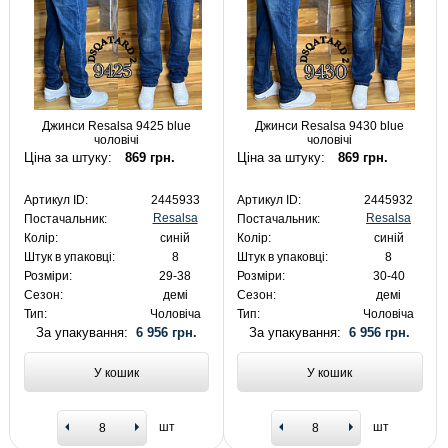
Джинси Resalsa 9425 blue
Джинси Resalsa 9430 blue
чоловічі
чоловічі
Ціна за штуку:
869 грн.
Ціна за штуку:
869 грн.
Артикул ID:
2445933
Артикул ID:
2445932
Resalsa
Resalsa
Постачальник:
Постачальник:
Колір:
синій
Колір:
синій
Штук в упаковці:
8
Штук в упаковці:
8
Розміри:
29-38
Розміри:
30-40
Сезон:
демі
Сезон:
демі
Тип:
Чоловіча
Тип:
Чоловіча
За упакування:
6 956 грн.
За упакування:
6 956 грн.
У кошик
У кошик
шт
шт