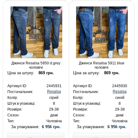
Джинси Resalsa 5950 d.grey
Джинси Resalsa 5911 blue
чоловічі
чоловічі
Ціна за штуку:
869 грн.
Ціна за штуку:
869 грн.
Артикул ID:
2445931
Артикул ID:
2445930
Resalsa
Resalsa
Постачальник:
Постачальник:
Колір:
сірий
Колір:
синій
Штук в упаковці:
8
Штук в упаковці:
8
Розміри:
29-38
Розміри:
29-38
Сезон:
демі
Сезон:
демі
Тип:
Чоловіча
Тип:
Чоловіча
За упакування:
6 956 грн.
За упакування:
6 956 грн.