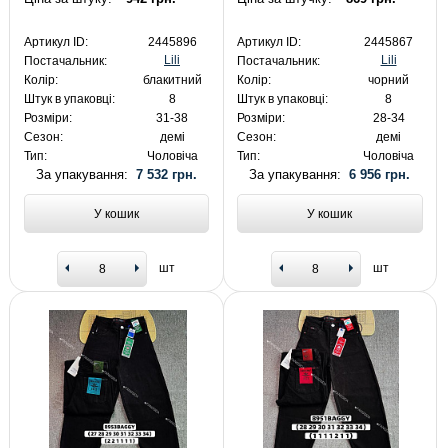
Артикул ID:
2445896
Артикул ID:
2445867
Lili
Lili
Постачальник:
Постачальник:
Колір:
блакитний
Колір:
чорний
Штук в упаковці:
8
Штук в упаковці:
8
Розміри:
31-38
Розміри:
28-34
Сезон:
демі
Сезон:
демі
Тип:
Чоловіча
Тип:
Чоловіча
За упакування:
7 532 грн.
За упакування:
6 956 грн.
У кошик
У кошик
шт
шт