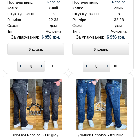
Resalsa
Resalsa
Постачальник:
Постачальник:
Колір:
синій
Колір:
синій
Штук в упаковці:
8
Штук в упаковці:
8
Розміри:
32-38
Розміри:
32-38
Сезон:
демі
Сезон:
демі
Тип:
Чоловіча
Тип:
Чоловіча
За упакування:
6 956 грн.
За упакування:
6 956 грн.
У кошик
У кошик
шт
шт
Джинси Resalsa 5932 grey
Джинси Resalsa 5989 blue