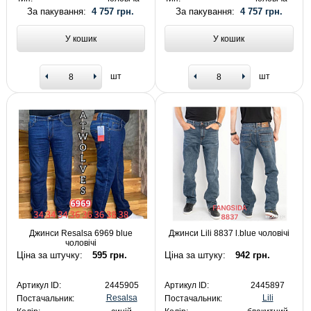
За пакування:
4 757 грн.
За пакування:
4 757 грн.
У кошик
У кошик
шт
шт
Джинси Resalsa 6969 blue
Джинси Lili 8837 l.blue чоловічі
чоловічі
Ціна за штучку:
595 грн.
Ціна за штуку:
942 грн.
Артикул ID:
2445905
Артикул ID:
2445897
Resalsa
Lili
Постачальник:
Постачальник: