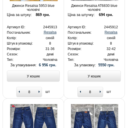
Джинси Resalsa 5953 blue
Джинси Resalsa AT6830 blue
чоловічі
чоловічі
Ціна за штуку:
869 грн.
Ціна за штучку:
694 грн.
Артикул ID:
2445913
Артикул ID:
2445912
Resalsa
Resalsa
Постачальник:
Постачальник:
Колір:
синій
Колір:
синій
Штук в упаковці:
8
Штук в упаковці:
8
Розміри:
31-36
Розміри:
32-42
Сезон:
демі
Сезон:
демі
Тип:
Чоловіча
Тип:
Чоловіча
За упакування:
6 956 грн.
За упаковку:
5550 грн.
У кошик
У кошик
шт
шт