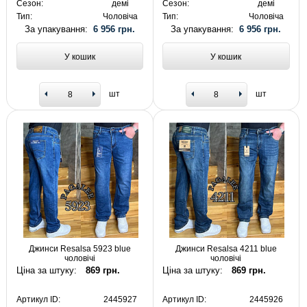
Сезон:
демі
Сезон:
демі
Тип:
Чоловіча
Тип:
Чоловіча
За упакування:
6 956 грн.
За упакування:
6 956 грн.
У кошик
У кошик
шт
шт
Джинси Resalsa 5923 blue
Джинси Resalsa 4211 blue
чоловічі
чоловічі
Ціна за штуку:
869 грн.
Ціна за штуку:
869 грн.
Артикул ID:
2445927
Артикул ID:
2445926