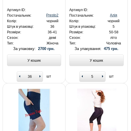
Артикул ID:
Артикул ID:
Presto2
Алія
Постачальник:
Постачальник:
Колір:
чорний
Колір:
чорний
Штук в упаковці:
36
Штук в упаковці:
5
Розміри:
36-41
Розміри:
50-58
Сезон:
демі
Сезон:
літо
Тип:
Жіноча
Тип:
Чоловіча
За упаковку:
2700 грн.
За упакування:
475 грн.
У кошик
У кошик
шт
шт