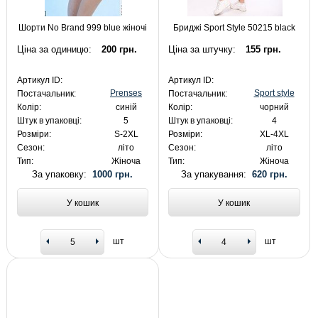
Шорти No Brand 999 blue жіночі
Бриджі Sport Style 50215 black
Ціна за одиницю:
200 грн.
Ціна за штучку:
155 грн.
Артикул ID:
Артикул ID:
Prenses
Sport style
Постачальник:
Постачальник:
Колір:
синій
Колір:
чорний
Штук в упаковці:
5
Штук в упаковці:
4
Розміри:
S-2XL
Розміри:
XL-4XL
Сезон:
літо
Сезон:
літо
Тип:
Жіноча
Тип:
Жіноча
За упаковку:
1000 грн.
За упакування:
620 грн.
У кошик
У кошик
шт
шт