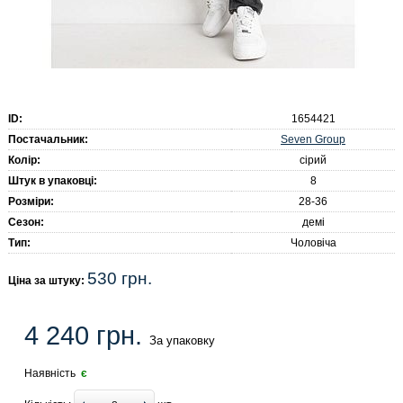
ID:
1654421
Seven Group
Постачальник:
Колір:
сірий
Штук в упаковці:
8
Розміри:
28-36
Сезон:
демі
Тип:
Чоловіча
530 грн.
Ціна за штуку:
4 240 грн.
За упаковку
Наявність
є