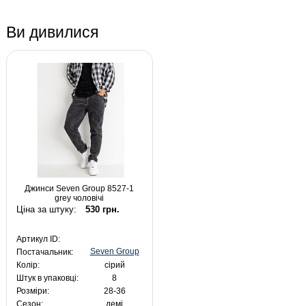
Ви дивилися
Джинси Seven Group 8527-1
grey чоловічі
Ціна за штуку:
530 грн.
Артикул ID:
Seven Group
Постачальник:
Колір:
сірий
Штук в упаковці:
8
Розміри:
28-36
Сезон:
демі