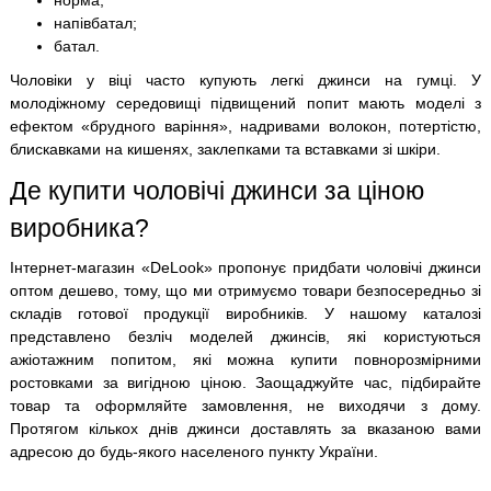
напівбатал;
батал.
Чоловіки у віці часто купують легкі джинси на гумці. У
молодіжному середовищі підвищений попит мають моделі з
ефектом «брудного варіння», надривами волокон, потертістю,
блискавками на кишенях, заклепками та вставками зі шкіри.
Де купити чоловічі джинси за ціною
виробника?
Інтернет-магазин «DeLook» пропонує придбати чоловічі джинси
оптом дешево, тому, що ми отримуємо товари безпосередньо зі
складів готової продукції виробників. У нашому каталозі
представлено безліч моделей джинсів, які користуються
ажіотажним попитом, які можна купити повнорозмірними
ростовками за вигідною ціною. Заощаджуйте час, підбирайте
товар та оформляйте замовлення, не виходячи з дому.
Протягом кількох днів джинси доставлять за вказаною вами
адресою до будь-якого населеного пункту України.