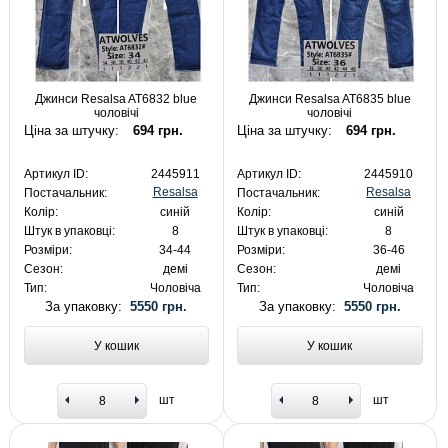
Джинси Resalsa AT6832 blue
Джинси Resalsa AT6835 blue
чоловічі
чоловічі
Ціна за штучку:
694 грн.
Ціна за штучку:
694 грн.
Артикул ID:
2445911
Артикул ID:
2445910
Resalsa
Resalsa
Постачальник:
Постачальник:
Колір:
синій
Колір:
синій
Штук в упаковці:
8
Штук в упаковці:
8
Розміри:
34-44
Розміри:
36-46
Сезон:
демі
Сезон:
демі
Тип:
Чоловіча
Тип:
Чоловіча
За упаковку:
5550 грн.
За упаковку:
5550 грн.
У кошик
У кошик
шт
шт