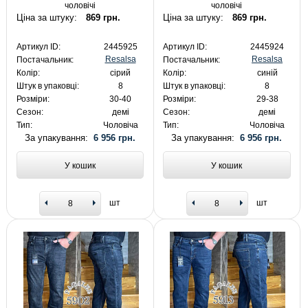
чоловічі
чоловічі
Ціна за штуку:
869 грн.
Ціна за штуку:
869 грн.
Артикул ID:
2445925
Артикул ID:
2445924
Resalsa
Resalsa
Постачальник:
Постачальник:
Колір:
сірий
Колір:
синій
Штук в упаковці:
8
Штук в упаковці:
8
Розміри:
30-40
Розміри:
29-38
Сезон:
демі
Сезон:
демі
Тип:
Чоловіча
Тип:
Чоловіча
За упакування:
6 956 грн.
За упакування:
6 956 грн.
У кошик
У кошик
шт
шт