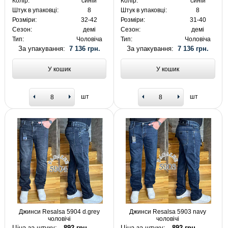
Колір:
синій
Колір:
синій
Штук в упаковці:
8
Штук в упаковці:
8
Розміри:
32-42
Розміри:
31-40
Сезон:
демі
Сезон:
демі
Тип:
Чоловіча
Тип:
Чоловіча
За упакування:
7 136 грн.
За упакування:
7 136 грн.
У кошик
У кошик
шт
шт
Джинси Resalsa 5904 d.grey
Джинси Resalsa 5903 navy
чоловічі
чоловічі
Ціна за штуку:
892 грн.
Ціна за штуку:
892 грн.