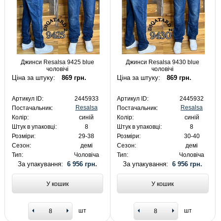
Джинси Resalsa 9425 blue
Джинси Resalsa 9430 blue
чоловічі
чоловічі
Ціна за штуку:
869 грн.
Ціна за штуку:
869 грн.
Артикул ID:
2445933
Артикул ID:
2445932
Resalsa
Resalsa
Постачальник:
Постачальник:
Колір:
синій
Колір:
синій
Штук в упаковці:
8
Штук в упаковці:
8
Розміри:
29-38
Розміри:
30-40
Сезон:
демі
Сезон:
демі
Тип:
Чоловіча
Тип:
Чоловіча
За упакування:
6 956 грн.
За упакування:
6 956 грн.
У кошик
У кошик
шт
шт