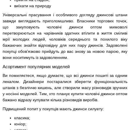
виїхати на природу
Універсальні прасування і особливого догляду джинсові штани
завжди виглядають приголомшливо. Власники торгових точок,
що закуповують чоловічі джинси оптом мимоволі
перетворюються на чарівників здатних втілити в життя сміливі
мрії молодих людей, чоловіків середнього та похилого віку
бажаючих знайти відповідну для них пару джинсів. Задоволені
покупці обов'язково прийдуть до вас знову за новою парою, яку
вони носитимуть із задоволенням.
Асортимент популярних моделей
Ви помиляєтеся, якщо думаєте, що всі джинси пошиті за одним
лекалом. Дизайнери постаралися зберегти функціональність
штанів з безліччю кишень, але створили масу різновидів зручних
у носінні моделей. Тим, хто планує купити чоловічі джинси оптом
бажано відразу купувати кілька різновидів виробів.
Підвищений попит у покупців мають джинси силуету:
класика;
юніор;
норма;