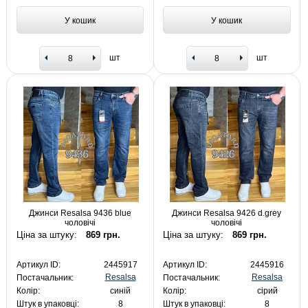
У кошик
У кошик
шт
шт
Джинси Resalsa 9436 blue
Джинси Resalsa 9426 d.grey
чоловічі
чоловічі
Ціна за штуку:
869 грн.
Ціна за штуку:
869 грн.
Артикул ID:
2445917
Артикул ID:
2445916
Resalsa
Resalsa
Постачальник:
Постачальник:
Колір:
синій
Колір:
сірий
Штук в упаковці:
8
Штук в упаковці:
8