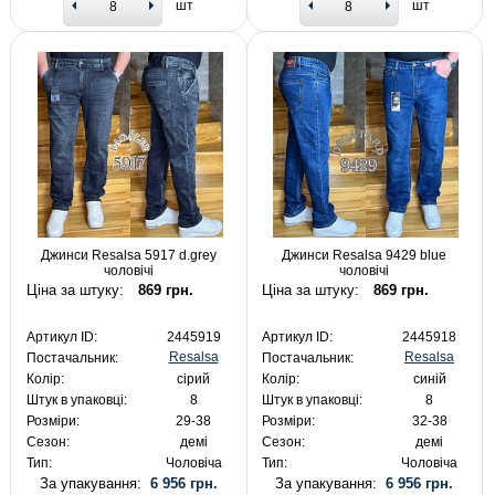
шт
шт
Джинси Resalsa 5917 d.grey
Джинси Resalsa 9429 blue
чоловічі
чоловічі
Ціна за штуку:
869 грн.
Ціна за штуку:
869 грн.
Артикул ID:
2445919
Артикул ID:
2445918
Resalsa
Resalsa
Постачальник:
Постачальник:
Колір:
сірий
Колір:
синій
Штук в упаковці:
8
Штук в упаковці:
8
Розміри:
29-38
Розміри:
32-38
Сезон:
демі
Сезон:
демі
Тип:
Чоловіча
Тип:
Чоловіча
За упакування:
6 956 грн.
За упакування:
6 956 грн.