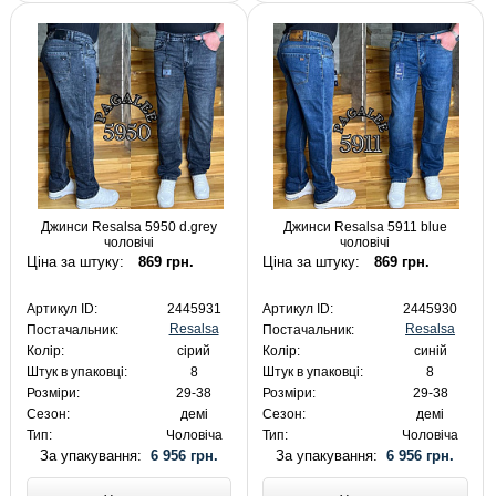
Джинси Resalsa 5950 d.grey
Джинси Resalsa 5911 blue
чоловічі
чоловічі
Ціна за штуку:
869 грн.
Ціна за штуку:
869 грн.
Артикул ID:
2445931
Артикул ID:
2445930
Resalsa
Resalsa
Постачальник:
Постачальник:
Колір:
сірий
Колір:
синій
Штук в упаковці:
8
Штук в упаковці:
8
Розміри:
29-38
Розміри:
29-38
Сезон:
демі
Сезон:
демі
Тип:
Чоловіча
Тип:
Чоловіча
За упакування:
6 956 грн.
За упакування:
6 956 грн.