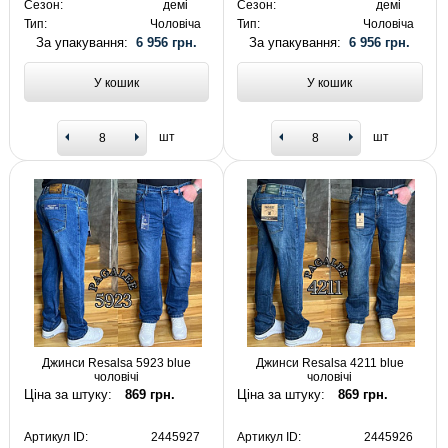
Сезон:
демі
Сезон:
демі
Тип:
Чоловіча
Тип:
Чоловіча
За упакування:
6 956 грн.
За упакування:
6 956 грн.
У кошик
У кошик
шт
шт
Джинси Resalsa 5923 blue
Джинси Resalsa 4211 blue
чоловічі
чоловічі
Ціна за штуку:
869 грн.
Ціна за штуку:
869 грн.
Артикул ID:
2445927
Артикул ID:
2445926