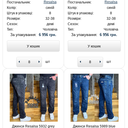
Resalsa
Resalsa
Постачальник:
Постачальник:
Колір:
синій
Колір:
синій
Штук в упаковці:
8
Штук в упаковці:
8
Розміри:
32-38
Розміри:
32-38
Сезон:
демі
Сезон:
демі
Тип:
Чоловіча
Тип:
Чоловіча
За упакування:
6 956 грн.
За упакування:
6 956 грн.
У кошик
У кошик
шт
шт
Джинси Resalsa 5932 grey
Джинси Resalsa 5989 blue