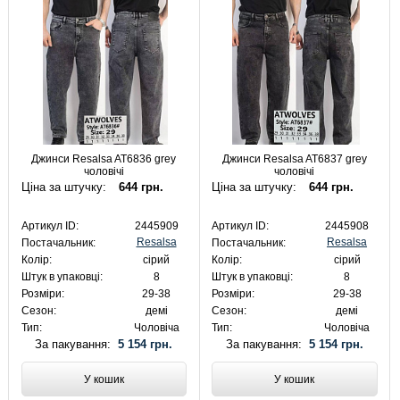
Джинси Resalsa AT6836 grey
Джинси Resalsa AT6837 grey
чоловічі
чоловічі
Ціна за штучку:
644 грн.
Ціна за штучку:
644 грн.
Артикул ID:
2445909
Артикул ID:
2445908
Resalsa
Resalsa
Постачальник:
Постачальник:
Колір:
сірий
Колір:
сірий
Штук в упаковці:
8
Штук в упаковці:
8
Розміри:
29-38
Розміри:
29-38
Сезон:
демі
Сезон:
демі
Тип:
Чоловіча
Тип:
Чоловіча
За пакування:
5 154 грн.
За пакування:
5 154 грн.
У кошик
У кошик