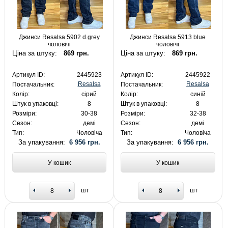
Джинси Resalsa 5902 d.grey
Джинси Resalsa 5913 blue
чоловічі
чоловічі
Ціна за штуку:
869 грн.
Ціна за штуку:
869 грн.
Артикул ID:
2445923
Артикул ID:
2445922
Resalsa
Resalsa
Постачальник:
Постачальник:
Колір:
сірий
Колір:
синій
Штук в упаковці:
8
Штук в упаковці:
8
Розміри:
30-38
Розміри:
32-38
Сезон:
демі
Сезон:
демі
Тип:
Чоловіча
Тип:
Чоловіча
За упакування:
6 956 грн.
За упакування:
6 956 грн.
У кошик
У кошик
шт
шт