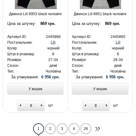
Джинси Lili 8953 black чоловічі
Джинси Lili 8951 black чоловічі
Ціна за штучку:
869 грн.
Ціна за штучку:
869 грн.
Артикул ID:
2445866
Артикул ID:
2445865
Lili
Lili
Постачальник:
Постачальник:
Колір:
чорний
Колір:
чорний
Штук в упаковці:
8
Штук в упаковці:
8
Розміри:
27-34
Розміри:
28-34
Сезон:
демі
Сезон:
демі
Тип:
Чоловіча
Тип:
Чоловіча
За упакування:
6 956 грн.
За упакування:
6 956 грн.
У кошик
У кошик
шт
шт
1
2
3
4
26