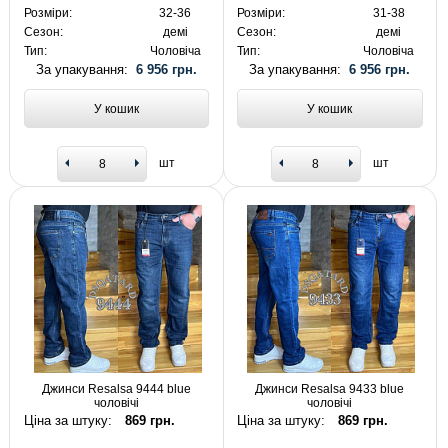
Розміри:
32-36
Розміри:
31-38
Сезон:
демі
Сезон:
демі
Тип:
Чоловіча
Тип:
Чоловіча
За упакування:
6 956 грн.
За упакування:
6 956 грн.
У кошик
У кошик
шт
шт
Джинси Resalsa 9444 blue
Джинси Resalsa 9433 blue
чоловічі
чоловічі
Ціна за штуку:
869 грн.
Ціна за штуку:
869 грн.