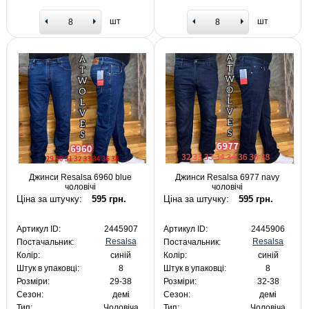
шт
шт
Джинси Resalsa 6960 blue
Джинси Resalsa 6977 navy
чоловічі
чоловічі
Ціна за штучку:
595 грн.
Ціна за штучку:
595 грн.
Артикул ID:
2445907
Артикул ID:
2445906
Resalsa
Resalsa
Постачальник:
Постачальник:
Колір:
синій
Колір:
синій
Штук в упаковці:
8
Штук в упаковці:
8
Розміри:
29-38
Розміри:
32-38
Сезон:
демі
Сезон:
демі
Тип:
Чоловіча
Тип:
Чоловіча