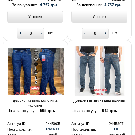
За пакування:
4 757 грн.
За пакування:
4 757 грн.
У кошик
У кошик
шт
шт
Джинси Resalsa 6969 blue
Джинси Lili 8837 l.blue чоловічі
чоловічі
Ціна за штучку:
595 грн.
Ціна за штуку:
942 грн.
Артикул ID:
2445905
Артикул ID:
2445897
Resalsa
Lili
Постачальник:
Постачальник: