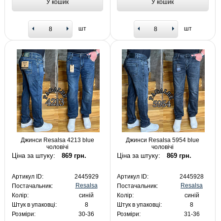
У кошик
У кошик
шт
шт
Джинси Resalsa 4213 blue
Джинси Resalsa 5954 blue
чоловічі
чоловічі
Ціна за штуку:
869 грн.
Ціна за штуку:
869 грн.
Артикул ID:
2445929
Артикул ID:
2445928
Resalsa
Resalsa
Постачальник:
Постачальник:
Колір:
синій
Колір:
синій
Штук в упаковці:
8
Штук в упаковці:
8
Розміри:
30-36
Розміри:
31-36