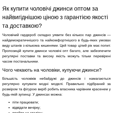
Як купити чоловічі джинси оптом за
найвигіднішою ціною з гарантією якості
та доставкою?
Чоловічий гардероб складно уявити без кількох пар джинсів —
найдемократичнішого та найкомфортнішого в будь-яких умовах
виду штанів з кількома кишенями. Цей товар цілий рік має попит.
Пропозицій купити джинси чоловічі опт багато, але забезпечити
регулярні поставки та високу якість можуть тільки перевірені
часом постачальники.
Чого чекають на чоловіки, купуючи джинси?
Більшість чоловіків небайдужі до джинсів і намагаються
регулярно купувати модні моделі. Правильно підібраний за
розміром та фігурою виріб робить власника чарівним красенем у
будь-якій зупинці. У джинсах можна:
піти працювати;
відвідати вечірку;
прийти на стадіон;