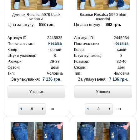
Джинси Resalsa 5979 black
Джинси Resalsa 5920 blue
чоловічі
чоловічі
Ціна за штуку:
892 грн.
Ціна за штуку:
892 грн.
Артикул ID:
2445935
Артикул ID:
2445934
Resalsa
Resalsa
Постачальник:
Постачальник:
Колір:
чорний
Колір:
синій
Штук в упаковці:
8
Штук в упаковці:
8
Розміри:
29-38
Розміри:
32-40
Сезон:
демі
Сезон:
демі
Тип:
Чоловіча
Тип:
Чоловіча
За упакування:
7 136 грн.
За упакування:
7 136 грн.
У кошик
У кошик
шт
шт