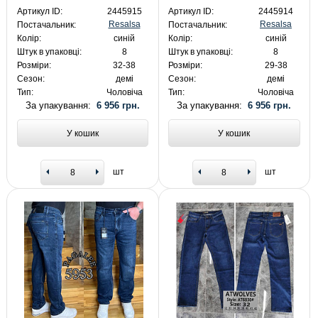
Артикул ID:
2445915
Артикул ID:
2445914
Resalsa
Resalsa
Постачальник:
Постачальник:
Колір:
синій
Колір:
синій
Штук в упаковці:
8
Штук в упаковці:
8
Розміри:
32-38
Розміри:
29-38
Сезон:
демі
Сезон:
демі
Тип:
Чоловіча
Тип:
Чоловіча
За упакування:
6 956 грн.
За упакування:
6 956 грн.
У кошик
У кошик
шт
шт