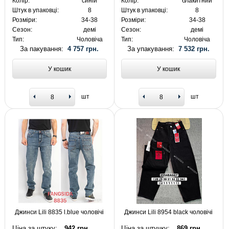
Колір:
синій
Колір:
блакитний
Штук в упаковці:
8
Штук в упаковці:
8
Розміри:
34-38
Розміри:
34-38
Сезон:
демі
Сезон:
демі
Тип:
Чоловіча
Тип:
Чоловіча
За пакування:
4 757 грн.
За упакування:
7 532 грн.
У кошик
У кошик
шт
шт
Джинси Lili 8835 l.blue чоловічі
Джинси Lili 8954 black чоловічі
Ціна за штуку:
942 грн.
Ціна за штучку:
869 грн.