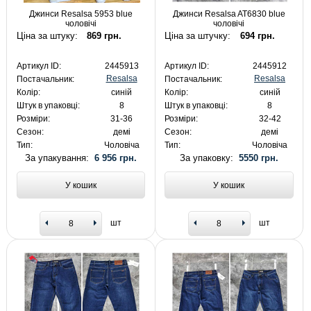
Джинси Resalsa 5953 blue
Джинси Resalsa AT6830 blue
чоловічі
чоловічі
Ціна за штуку:
869 грн.
Ціна за штучку:
694 грн.
Артикул ID:
2445913
Артикул ID:
2445912
Resalsa
Resalsa
Постачальник:
Постачальник:
Колір:
синій
Колір:
синій
Штук в упаковці:
8
Штук в упаковці:
8
Розміри:
31-36
Розміри:
32-42
Сезон:
демі
Сезон:
демі
Тип:
Чоловіча
Тип:
Чоловіча
За упакування:
6 956 грн.
За упаковку:
5550 грн.
У кошик
У кошик
шт
шт