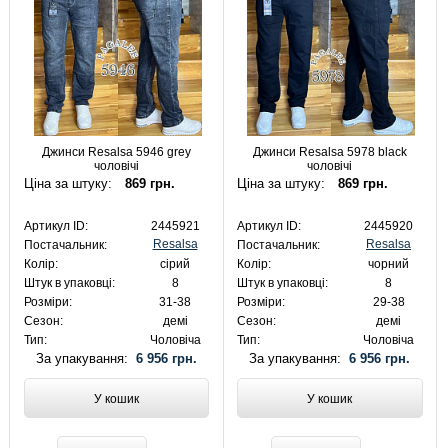
Джинси Resalsa 5946 grey
Джинси Resalsa 5978 black
чоловічі
чоловічі
Ціна за штуку:
869 грн.
Ціна за штуку:
869 грн.
Артикул ID:
2445921
Артикул ID:
2445920
Resalsa
Resalsa
Постачальник:
Постачальник:
Колір:
сірий
Колір:
чорний
Штук в упаковці:
8
Штук в упаковці:
8
Розміри:
31-38
Розміри:
29-38
Сезон:
демі
Сезон:
демі
Тип:
Чоловіча
Тип:
Чоловіча
За упакування:
6 956 грн.
За упакування:
6 956 грн.
У кошик
У кошик