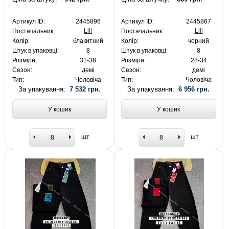
Артикул ID:
2445896
Артикул ID:
2445867
Lili
Lili
Постачальник:
Постачальник:
Колір:
блакитний
Колір:
чорний
Штук в упаковці:
8
Штук в упаковці:
8
Розміри:
31-38
Розміри:
28-34
Сезон:
демі
Сезон:
демі
Тип:
Чоловіча
Тип:
Чоловіча
За упакування:
7 532 грн.
За упакування:
6 956 грн.
У кошик
У кошик
шт
шт