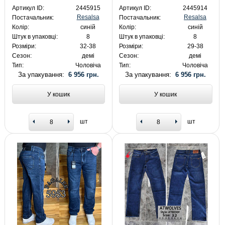
Артикул ID:
2445915
Артикул ID:
2445914
Resalsa
Resalsa
Постачальник:
Постачальник:
Колір:
синій
Колір:
синій
Штук в упаковці:
8
Штук в упаковці:
8
Розміри:
32-38
Розміри:
29-38
Сезон:
демі
Сезон:
демі
Тип:
Чоловіча
Тип:
Чоловіча
За упакування:
6 956 грн.
За упакування:
6 956 грн.
У кошик
У кошик
шт
шт