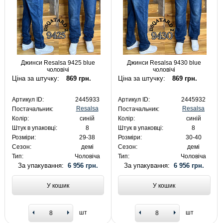
Джинси Resalsa 9425 blue
Джинси Resalsa 9430 blue
чоловічі
чоловічі
Ціна за штучку:
869 грн.
Ціна за штучку:
869 грн.
Артикул ID:
2445933
Артикул ID:
2445932
Resalsa
Resalsa
Постачальник:
Постачальник:
Колір:
синій
Колір:
синій
Штук в упаковці:
8
Штук в упаковці:
8
Розміри:
29-38
Розміри:
30-40
Сезон:
демі
Сезон:
демі
Тип:
Чоловіча
Тип:
Чоловіча
За упакування:
6 956 грн.
За упакування:
6 956 грн.
У кошик
У кошик
шт
шт