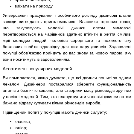
виїхати на природу
Універсальні прасування і особливого догляду джинсові штани
завжди виглядають приголомшливо. Власники торгових точок,
що закуповують чоловічі джинси оптом мимоволі
перетворюються на чарівників здатних втілити в життя сміливі
мрії молодих людей, чоловіків середнього та похилого віку
бажаючих знайти відповідну для них пару джинсів. Задоволені
покупці обов'язково прийдуть до вас знову за новою парою, яку
вони носитимуть із задоволенням.
Асортимент популярних моделей
Ви помиляєтеся, якщо думаєте, що всі джинси пошиті за одним
лекалом. Дизайнери постаралися зберегти функціональність
штанів з безліччю кишень, але створили масу різновидів зручних
у носінні моделей. Тим, хто планує купити чоловічі джинси оптом
бажано відразу купувати кілька різновидів виробів.
Підвищений попит у покупців мають джинси силуету:
класика;
юніор;
норма;