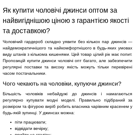
Як купити чоловічі джинси оптом за
найвигіднішою ціною з гарантією якості
та доставкою?
Чоловічий гардероб складно уявити без кількох пар джинсів —
найдемократичнішого та найкомфортнішого в будь-яких умовах
виду штанів з кількома кишенями. Цей товар цілий рік має попит.
Пропозицій купити джинси чоловічі опт багато, але забезпечити
регулярні поставки та високу якість можуть тільки перевірені
часом постачальники.
Чого чекають на чоловіки, купуючи джинси?
Більшість чоловіків небайдужі до джинсів і намагаються
регулярно купувати модні моделі. Правильно підібраний за
розміром та фігурою виріб робить власника чарівним красенем у
будь-якій зупинці. У джинсах можна:
піти працювати;
відвідати вечірку;
прийти на стадіон;