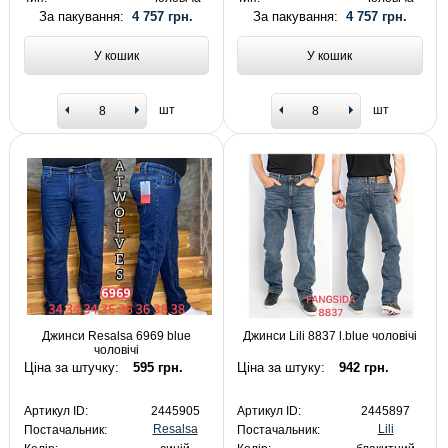
За пакування:
4 757 грн.
За пакування:
4 757 грн.
У кошик
У кошик
шт
шт
Джинси Resalsa 6969 blue
Джинси Lili 8837 l.blue чоловічі
чоловічі
Ціна за штучку:
595 грн.
Ціна за штуку:
942 грн.
Артикул ID:
2445905
Артикул ID:
2445897
Resalsa
Lili
Постачальник:
Постачальник: