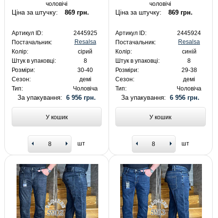
чоловічі
чоловічі
Ціна за штучку:
869 грн.
Ціна за штучку:
869 грн.
Артикул ID:
2445925
Артикул ID:
2445924
Resalsa
Resalsa
Постачальник:
Постачальник:
Колір:
сірий
Колір:
синій
Штук в упаковці:
8
Штук в упаковці:
8
Розміри:
30-40
Розміри:
29-38
Сезон:
демі
Сезон:
демі
Тип:
Чоловіча
Тип:
Чоловіча
За упакування:
6 956 грн.
За упакування:
6 956 грн.
У кошик
У кошик
шт
шт