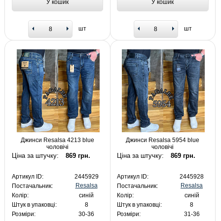
У кошик
У кошик
шт
шт
Джинси Resalsa 4213 blue
Джинси Resalsa 5954 blue
чоловічі
чоловічі
Ціна за штучку:
869 грн.
Ціна за штучку:
869 грн.
Артикул ID:
2445929
Артикул ID:
2445928
Resalsa
Resalsa
Постачальник:
Постачальник:
Колір:
синій
Колір:
синій
Штук в упаковці:
8
Штук в упаковці:
8
Розміри:
30-36
Розміри:
31-36