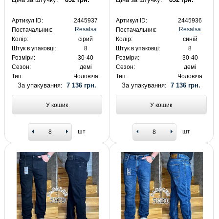
Артикул ID:
2445937
Артикул ID:
2445936
Resalsa
Resalsa
Постачальник:
Постачальник:
Колір:
сірий
Колір:
синій
Штук в упаковці:
8
Штук в упаковці:
8
Розміри:
30-40
Розміри:
30-40
Сезон:
демі
Сезон:
демі
Тип:
Чоловіча
Тип:
Чоловіча
За упакування:
7 136 грн.
За упакування:
7 136 грн.
У кошик
У кошик
шт
шт