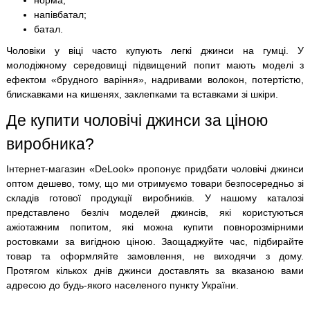
напівбатал;
батал.
Чоловіки у віці часто купують легкі джинси на гумці. У
молодіжному середовищі підвищений попит мають моделі з
ефектом «брудного варіння», надривами волокон, потертістю,
блискавками на кишенях, заклепками та вставками зі шкіри.
Де купити чоловічі джинси за ціною
виробника?
Інтернет-магазин «DeLook» пропонує придбати чоловічі джинси
оптом дешево, тому, що ми отримуємо товари безпосередньо зі
складів готової продукції виробників. У нашому каталозі
представлено безліч моделей джинсів, які користуються
ажіотажним попитом, які можна купити повнорозмірними
ростовками за вигідною ціною. Заощаджуйте час, підбирайте
товар та оформляйте замовлення, не виходячи з дому.
Протягом кількох днів джинси доставлять за вказаною вами
адресою до будь-якого населеного пункту України.