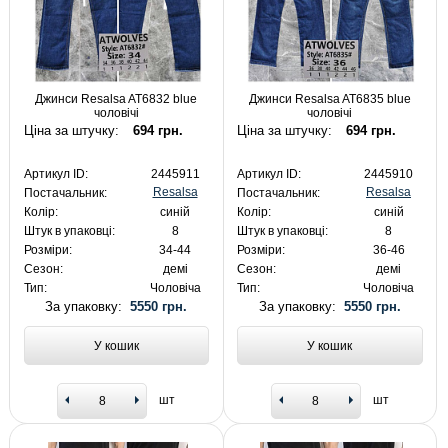
Джинси Resalsa AT6832 blue
Джинси Resalsa AT6835 blue
чоловічі
чоловічі
Ціна за штучку:
694 грн.
Ціна за штучку:
694 грн.
Артикул ID:
2445911
Артикул ID:
2445910
Resalsa
Resalsa
Постачальник:
Постачальник:
Колір:
синій
Колір:
синій
Штук в упаковці:
8
Штук в упаковці:
8
Розміри:
34-44
Розміри:
36-46
Сезон:
демі
Сезон:
демі
Тип:
Чоловіча
Тип:
Чоловіча
За упаковку:
5550 грн.
За упаковку:
5550 грн.
У кошик
У кошик
шт
шт