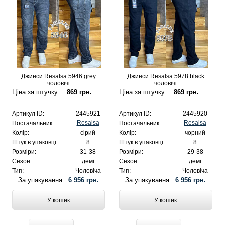
Джинси Resalsa 5946 grey
Джинси Resalsa 5978 black
чоловічі
чоловічі
Ціна за штучку:
869 грн.
Ціна за штучку:
869 грн.
Артикул ID:
2445921
Артикул ID:
2445920
Resalsa
Resalsa
Постачальник:
Постачальник:
Колір:
сірий
Колір:
чорний
Штук в упаковці:
8
Штук в упаковці:
8
Розміри:
31-38
Розміри:
29-38
Сезон:
демі
Сезон:
демі
Тип:
Чоловіча
Тип:
Чоловіча
За упакування:
6 956 грн.
За упакування:
6 956 грн.
У кошик
У кошик