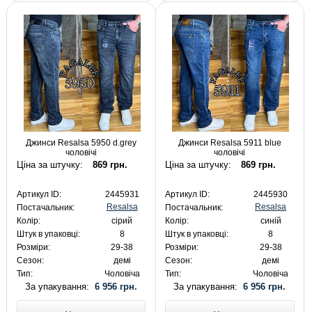
Джинси Resalsa 5950 d.grey
Джинси Resalsa 5911 blue
чоловічі
чоловічі
Ціна за штучку:
869 грн.
Ціна за штучку:
869 грн.
Артикул ID:
2445931
Артикул ID:
2445930
Resalsa
Resalsa
Постачальник:
Постачальник:
Колір:
сірий
Колір:
синій
Штук в упаковці:
8
Штук в упаковці:
8
Розміри:
29-38
Розміри:
29-38
Сезон:
демі
Сезон:
демі
Тип:
Чоловіча
Тип:
Чоловіча
За упакування:
6 956 грн.
За упакування:
6 956 грн.