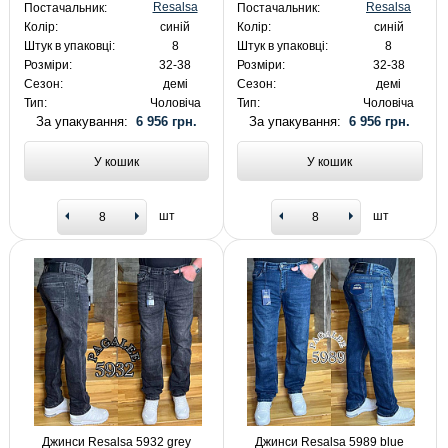
Resalsa
Resalsa
Постачальник:
Постачальник:
Колір:
синій
Колір:
синій
Штук в упаковці:
8
Штук в упаковці:
8
Розміри:
32-38
Розміри:
32-38
Сезон:
демі
Сезон:
демі
Тип:
Чоловіча
Тип:
Чоловіча
За упакування:
6 956 грн.
За упакування:
6 956 грн.
У кошик
У кошик
шт
шт
Джинси Resalsa 5932 grey
Джинси Resalsa 5989 blue