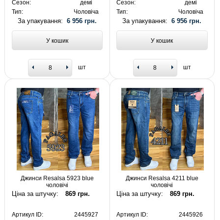
Сезон:
демі
Сезон:
демі
Тип:
Чоловіча
Тип:
Чоловіча
За упакування:
6 956 грн.
За упакування:
6 956 грн.
У кошик
У кошик
шт
шт
Джинси Resalsa 5923 blue
Джинси Resalsa 4211 blue
чоловічі
чоловічі
Ціна за штучку:
869 грн.
Ціна за штучку:
869 грн.
Артикул ID:
2445927
Артикул ID:
2445926