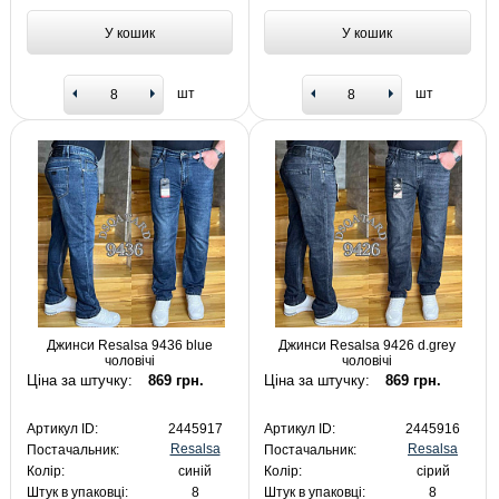
У кошик
У кошик
шт
шт
Джинси Resalsa 9436 blue
Джинси Resalsa 9426 d.grey
чоловічі
чоловічі
Ціна за штучку:
869 грн.
Ціна за штучку:
869 грн.
Артикул ID:
2445917
Артикул ID:
2445916
Resalsa
Resalsa
Постачальник:
Постачальник:
Колір:
синій
Колір:
сірий
Штук в упаковці:
8
Штук в упаковці:
8