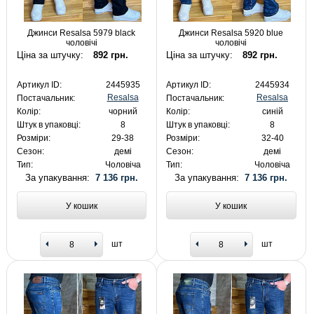
Джинси Resalsa 5979 black
Джинси Resalsa 5920 blue
чоловічі
чоловічі
Ціна за штучку:
892 грн.
Ціна за штучку:
892 грн.
Артикул ID:
2445935
Артикул ID:
2445934
Resalsa
Resalsa
Постачальник:
Постачальник:
Колір:
чорний
Колір:
синій
Штук в упаковці:
8
Штук в упаковці:
8
Розміри:
29-38
Розміри:
32-40
Сезон:
демі
Сезон:
демі
Тип:
Чоловіча
Тип:
Чоловіча
За упакування:
7 136 грн.
За упакування:
7 136 грн.
У кошик
У кошик
шт
шт