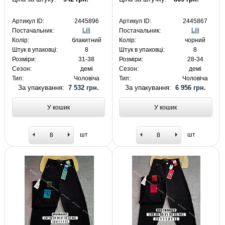
Артикул ID:
2445896
Артикул ID:
2445867
Lili
Lili
Постачальник:
Постачальник:
Колір:
блакитний
Колір:
чорний
Штук в упаковці:
8
Штук в упаковці:
8
Розміри:
31-38
Розміри:
28-34
Сезон:
демі
Сезон:
демі
Тип:
Чоловіча
Тип:
Чоловіча
За упакування:
7 532 грн.
За упакування:
6 956 грн.
У кошик
У кошик
шт
шт