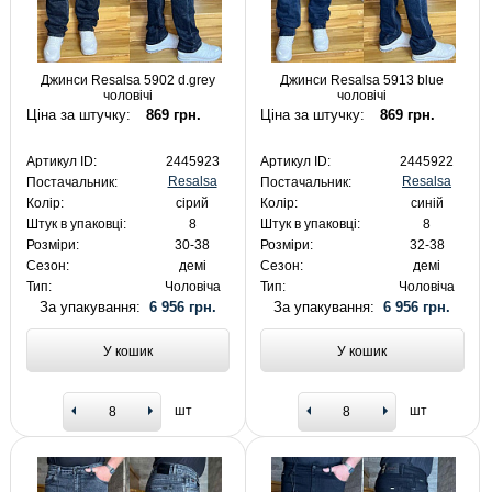
Джинси Resalsa 5902 d.grey
Джинси Resalsa 5913 blue
чоловічі
чоловічі
Ціна за штучку:
869 грн.
Ціна за штучку:
869 грн.
Артикул ID:
2445923
Артикул ID:
2445922
Resalsa
Resalsa
Постачальник:
Постачальник:
Колір:
сірий
Колір:
синій
Штук в упаковці:
8
Штук в упаковці:
8
Розміри:
30-38
Розміри:
32-38
Сезон:
демі
Сезон:
демі
Тип:
Чоловіча
Тип:
Чоловіча
За упакування:
6 956 грн.
За упакування:
6 956 грн.
У кошик
У кошик
шт
шт