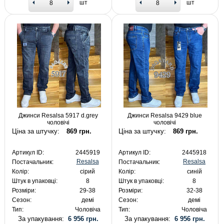
шт
шт
Джинси Resalsa 5917 d.grey
Джинси Resalsa 9429 blue
чоловічі
чоловічі
Ціна за штучку:
869 грн.
Ціна за штучку:
869 грн.
Артикул ID:
2445919
Артикул ID:
2445918
Resalsa
Resalsa
Постачальник:
Постачальник:
Колір:
сірий
Колір:
синій
Штук в упаковці:
8
Штук в упаковці:
8
Розміри:
29-38
Розміри:
32-38
Сезон:
демі
Сезон:
демі
Тип:
Чоловіча
Тип:
Чоловіча
За упакування:
6 956 грн.
За упакування:
6 956 грн.