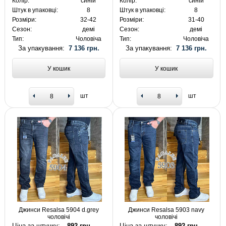
Колір:
синій
Колір:
синій
Штук в упаковці:
8
Штук в упаковці:
8
Розміри:
32-42
Розміри:
31-40
Сезон:
демі
Сезон:
демі
Тип:
Чоловіча
Тип:
Чоловіча
За упакування:
7 136 грн.
За упакування:
7 136 грн.
У кошик
У кошик
шт
шт
Джинси Resalsa 5904 d.grey
Джинси Resalsa 5903 navy
чоловічі
чоловічі
Ціна за штучку:
892 грн.
Ціна за штучку:
892 грн.