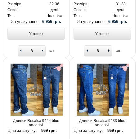
Розміри:
32-36
Розміри:
31-38
Сезон:
демі
Сезон:
демі
Тип:
Чоловіча
Тип:
Чоловіча
За упакування:
6 956 грн.
За упакування:
6 956 грн.
У кошик
У кошик
шт
шт
Джинси Resalsa 9444 blue
Джинси Resalsa 9433 blue
чоловічі
чоловічі
Ціна за штучку:
869 грн.
Ціна за штучку:
869 грн.