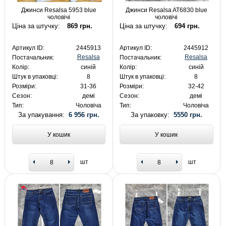
Джинси Resalsa 5953 blue
Джинси Resalsa AT6830 blue
чоловічі
чоловічі
Ціна за штучку:
869 грн.
Ціна за штучку:
694 грн.
Артикул ID:
2445913
Артикул ID:
2445912
Resalsa
Resalsa
Постачальник:
Постачальник:
Колір:
синій
Колір:
синій
Штук в упаковці:
8
Штук в упаковці:
8
Розміри:
31-36
Розміри:
32-42
Сезон:
демі
Сезон:
демі
Тип:
Чоловіча
Тип:
Чоловіча
За упакування:
6 956 грн.
За упаковку:
5550 грн.
У кошик
У кошик
шт
шт