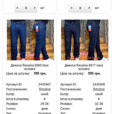
шт
шт
Джинси Resalsa 6960 blue
Джинси Resalsa 6977 navy
чоловічі
чоловічі
Ціна за штучку:
595 грн.
Ціна за штучку:
595 грн.
Артикул ID:
2445907
Артикул ID:
2445906
Resalsa
Resalsa
Постачальник:
Постачальник:
Колір:
синій
Колір:
синій
Штук в упаковці:
8
Штук в упаковці:
8
Розміри:
29-38
Розміри:
32-38
Сезон:
демі
Сезон:
демі
Тип:
Чоловіча
Тип:
Чоловіча