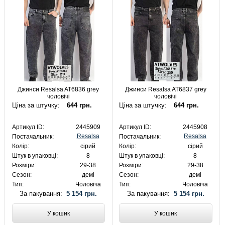
Джинси Resalsa AT6836 grey
Джинси Resalsa AT6837 grey
чоловічі
чоловічі
Ціна за штучку:
644 грн.
Ціна за штучку:
644 грн.
Артикул ID:
2445909
Артикул ID:
2445908
Resalsa
Resalsa
Постачальник:
Постачальник:
Колір:
сірий
Колір:
сірий
Штук в упаковці:
8
Штук в упаковці:
8
Розміри:
29-38
Розміри:
29-38
Сезон:
демі
Сезон:
демі
Тип:
Чоловіча
Тип:
Чоловіча
За пакування:
5 154 грн.
За пакування:
5 154 грн.
У кошик
У кошик