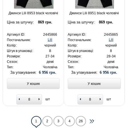
Джинси Lili 8953 black чоловічі
Джинси Lili 8951 black чоловічі
Ціна за штучку:
869 грн.
Ціна за штучку:
869 грн.
Артикул ID:
2445866
Артикул ID:
2445865
Lili
Lili
Постачальник:
Постачальник:
Колір:
чорний
Колір:
чорний
Штук в упаковці:
8
Штук в упаковці:
8
Розміри:
27-34
Розміри:
28-34
Сезон:
демі
Сезон:
демі
Тип:
Чоловіча
Тип:
Чоловіча
За упакування:
6 956 грн.
За упакування:
6 956 грн.
У кошик
У кошик
шт
шт
1
2
3
4
26