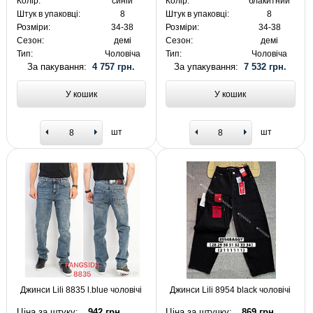
Колір:
синій
Колір:
блакитний
Штук в упаковці:
8
Штук в упаковці:
8
Розміри:
34-38
Розміри:
34-38
Сезон:
демі
Сезон:
демі
Тип:
Чоловіча
Тип:
Чоловіча
За пакування:
4 757 грн.
За упакування:
7 532 грн.
У кошик
У кошик
шт
шт
Джинси Lili 8835 l.blue чоловічі
Джинси Lili 8954 black чоловічі
Ціна за штуку:
942 грн.
Ціна за штучку:
869 грн.