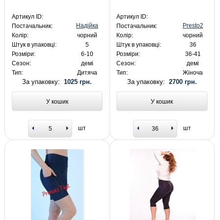
Артикул ID:
Артикул ID:
Надійка
Presto2
Постачальник:
Постачальник:
Колір:
чорний
Колір:
чорний
Штук в упаковці:
5
Штук в упаковці:
36
Розміри:
6-10
Розміри:
36-41
Сезон:
демі
Сезон:
демі
Тип:
Дитяча
Тип:
Жіноча
За упаковку:
1025 грн.
За упаковку:
2700 грн.
У кошик
У кошик
шт
шт