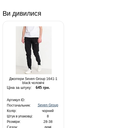
Ви дивилися
Джоггери Seven Group 1641-1
black чоловічі
Ціна за штуку:
645 грн.
Артикул ID:
Seven Group
Постачальник:
Колір:
чорний
Штук в упаковці:
8
Розміри:
28-38
Сезон:
демі