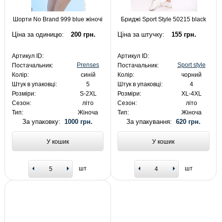
Шорти No Brand 999 blue жіночі
Бриджі Sport Style 50215 black
Ціна за одиницю:
200 грн.
Ціна за штучку:
155 грн.
Артикул ID:
Артикул ID:
Prenses
Sport style
Постачальник:
Постачальник:
Колір:
синій
Колір:
чорний
Штук в упаковці:
5
Штук в упаковці:
4
Розміри:
S-2XL
Розміри:
XL-4XL
Сезон:
літо
Сезон:
літо
Тип:
Жіноча
Тип:
Жіноча
За упаковку:
1000 грн.
За упакування:
620 грн.
У кошик
У кошик
шт
шт