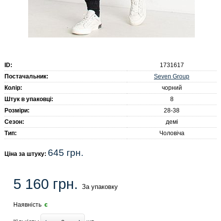
ID:
1731617
Seven Group
Постачальник:
Колір:
чорний
Штук в упаковці:
8
Розміри:
28-38
Сезон:
демі
Тип:
Чоловіча
645 грн.
Ціна за штуку:
5 160 грн.
За упаковку
Наявність
є