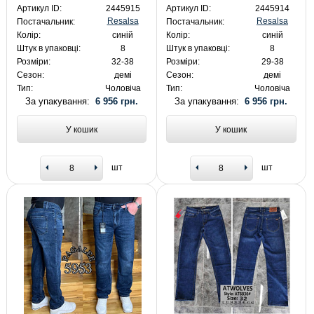
Артикул ID:
2445915
Артикул ID:
2445914
Resalsa
Resalsa
Постачальник:
Постачальник:
Колір:
синій
Колір:
синій
Штук в упаковці:
8
Штук в упаковці:
8
Розміри:
32-38
Розміри:
29-38
Сезон:
демі
Сезон:
демі
Тип:
Чоловіча
Тип:
Чоловіча
За упакування:
6 956 грн.
За упакування:
6 956 грн.
У кошик
У кошик
шт
шт