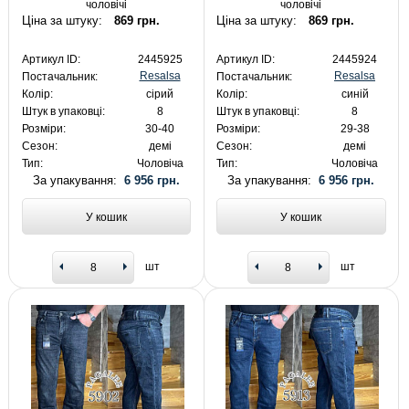
чоловічі
чоловічі
Ціна за штуку:
869 грн.
Ціна за штуку:
869 грн.
Артикул ID:
2445925
Артикул ID:
2445924
Resalsa
Resalsa
Постачальник:
Постачальник:
Колір:
сірий
Колір:
синій
Штук в упаковці:
8
Штук в упаковці:
8
Розміри:
30-40
Розміри:
29-38
Сезон:
демі
Сезон:
демі
Тип:
Чоловіча
Тип:
Чоловіча
За упакування:
6 956 грн.
За упакування:
6 956 грн.
У кошик
У кошик
шт
шт