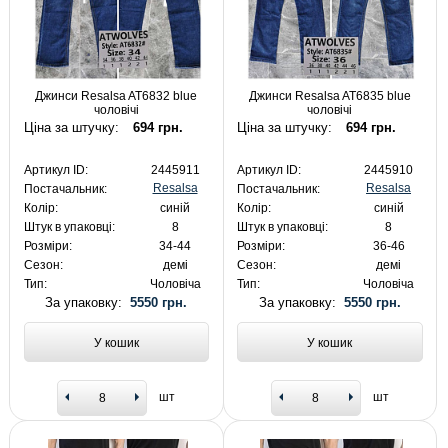
Джинси Resalsa AT6832 blue
Джинси Resalsa AT6835 blue
чоловічі
чоловічі
Ціна за штучку:
694 грн.
Ціна за штучку:
694 грн.
Артикул ID:
2445911
Артикул ID:
2445910
Resalsa
Resalsa
Постачальник:
Постачальник:
Колір:
синій
Колір:
синій
Штук в упаковці:
8
Штук в упаковці:
8
Розміри:
34-44
Розміри:
36-46
Сезон:
демі
Сезон:
демі
Тип:
Чоловіча
Тип:
Чоловіча
За упаковку:
5550 грн.
За упаковку:
5550 грн.
У кошик
У кошик
шт
шт