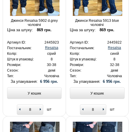
Джинси Resalsa 5902 d.grey
Джинси Resalsa 5913 blue
чоловічі
чоловічі
Ціна за штуку:
869 грн.
Ціна за штуку:
869 грн.
Артикул ID:
2445923
Артикул ID:
2445922
Resalsa
Resalsa
Постачальник:
Постачальник:
Колір:
сірий
Колір:
синій
Штук в упаковці:
8
Штук в упаковці:
8
Розміри:
30-38
Розміри:
32-38
Сезон:
демі
Сезон:
демі
Тип:
Чоловіча
Тип:
Чоловіча
За упакування:
6 956 грн.
За упакування:
6 956 грн.
У кошик
У кошик
шт
шт