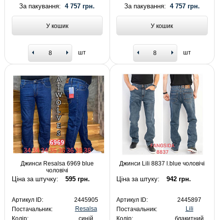
За пакування:
4 757 грн.
За пакування:
4 757 грн.
У кошик
У кошик
шт
шт
Джинси Resalsa 6969 blue
Джинси Lili 8837 l.blue чоловічі
чоловічі
Ціна за штучку:
595 грн.
Ціна за штуку:
942 грн.
Артикул ID:
2445905
Артикул ID:
2445897
Resalsa
Lili
Постачальник:
Постачальник:
Колір:
синій
Колір:
блакитний