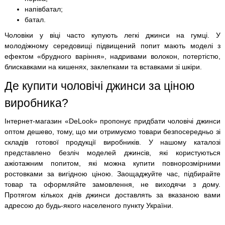
напівбатал;
батал.
Чоловіки у віці часто купують легкі джинси на гумці. У
молодіжному середовищі підвищений попит мають моделі з
ефектом «брудного варіння», надривами волокон, потертістю,
блискавками на кишенях, заклепками та вставками зі шкіри.
Де купити чоловічі джинси за ціною
виробника?
Інтернет-магазин «DeLook» пропонує придбати чоловічі джинси
оптом дешево, тому, що ми отримуємо товари безпосередньо зі
складів готової продукції виробників. У нашому каталозі
представлено безліч моделей джинсів, які користуються
ажіотажним попитом, які можна купити повнорозмірними
ростовками за вигідною ціною. Заощаджуйте час, підбирайте
товар та оформляйте замовлення, не виходячи з дому.
Протягом кількох днів джинси доставлять за вказаною вами
адресою до будь-якого населеного пункту України.