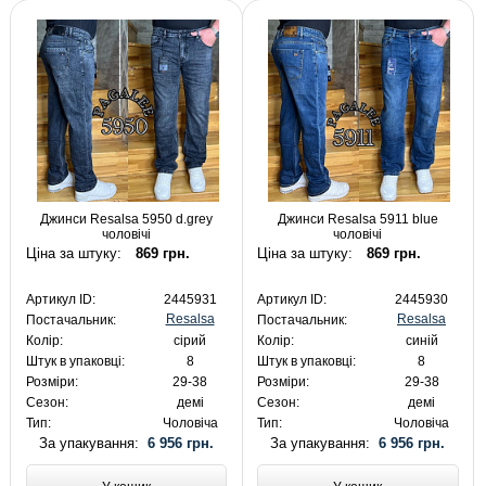
Джинси Resalsa 5950 d.grey
Джинси Resalsa 5911 blue
чоловічі
чоловічі
Ціна за штуку:
869 грн.
Ціна за штуку:
869 грн.
Артикул ID:
2445931
Артикул ID:
2445930
Resalsa
Resalsa
Постачальник:
Постачальник:
Колір:
сірий
Колір:
синій
Штук в упаковці:
8
Штук в упаковці:
8
Розміри:
29-38
Розміри:
29-38
Сезон:
демі
Сезон:
демі
Тип:
Чоловіча
Тип:
Чоловіча
За упакування:
6 956 грн.
За упакування:
6 956 грн.