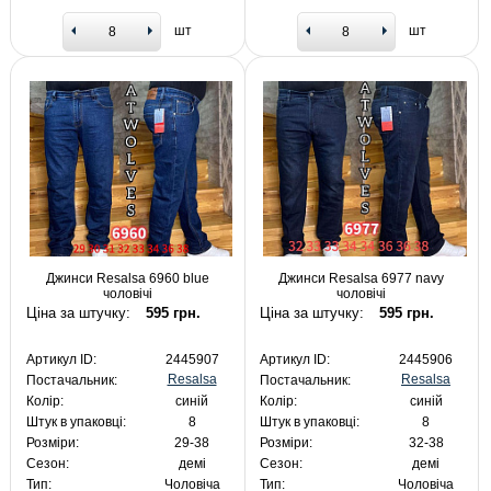
шт
шт
Джинси Resalsa 6960 blue
Джинси Resalsa 6977 navy
чоловічі
чоловічі
Ціна за штучку:
595 грн.
Ціна за штучку:
595 грн.
Артикул ID:
2445907
Артикул ID:
2445906
Resalsa
Resalsa
Постачальник:
Постачальник:
Колір:
синій
Колір:
синій
Штук в упаковці:
8
Штук в упаковці:
8
Розміри:
29-38
Розміри:
32-38
Сезон:
демі
Сезон:
демі
Тип:
Чоловіча
Тип:
Чоловіча