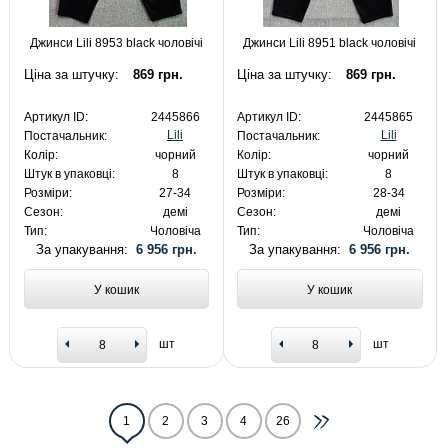
Джинси Lili 8953 black чоловічі
Джинси Lili 8951 black чоловічі
Ціна за штучку:
869 грн.
Ціна за штучку:
869 грн.
Артикул ID:
2445866
Артикул ID:
2445865
Lili
Lili
Постачальник:
Постачальник:
Колір:
чорний
Колір:
чорний
Штук в упаковці:
8
Штук в упаковці:
8
Розміри:
27-34
Розміри:
28-34
Сезон:
демі
Сезон:
демі
Тип:
Чоловіча
Тип:
Чоловіча
За упакування:
6 956 грн.
За упакування:
6 956 грн.
У кошик
У кошик
шт
шт
1
2
3
4
26