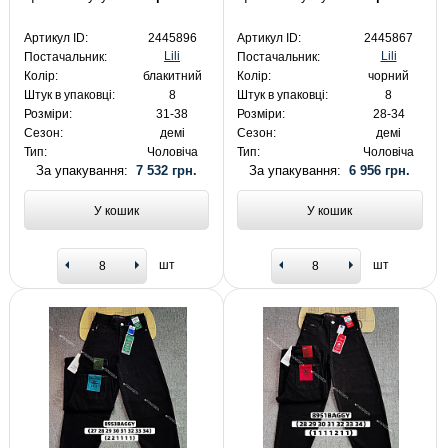
Артикул ID:
2445896
Артикул ID:
2445867
Lili
Lili
Постачальник:
Постачальник:
Колір:
блакитний
Колір:
чорний
Штук в упаковці:
8
Штук в упаковці:
8
Розміри:
31-38
Розміри:
28-34
Сезон:
демі
Сезон:
демі
Тип:
Чоловіча
Тип:
Чоловіча
За упакування:
7 532 грн.
За упакування:
6 956 грн.
У кошик
У кошик
шт
шт