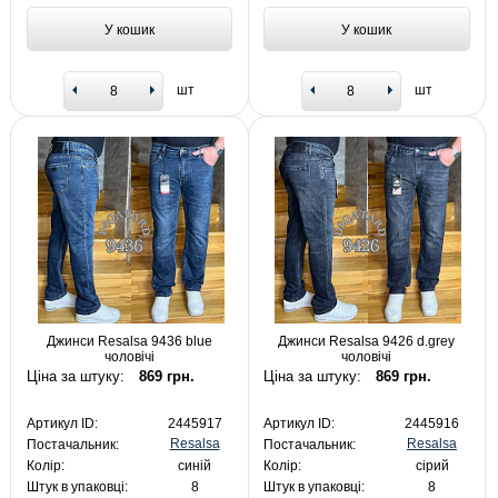
У кошик
У кошик
шт
шт
Джинси Resalsa 9436 blue
Джинси Resalsa 9426 d.grey
чоловічі
чоловічі
Ціна за штуку:
869 грн.
Ціна за штуку:
869 грн.
Артикул ID:
2445917
Артикул ID:
2445916
Resalsa
Resalsa
Постачальник:
Постачальник:
Колір:
синій
Колір:
сірий
Штук в упаковці:
8
Штук в упаковці:
8