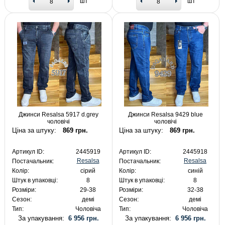
шт
шт
Джинси Resalsa 5917 d.grey
Джинси Resalsa 9429 blue
чоловічі
чоловічі
Ціна за штуку:
869 грн.
Ціна за штуку:
869 грн.
Артикул ID:
2445919
Артикул ID:
2445918
Resalsa
Resalsa
Постачальник:
Постачальник:
Колір:
сірий
Колір:
синій
Штук в упаковці:
8
Штук в упаковці:
8
Розміри:
29-38
Розміри:
32-38
Сезон:
демі
Сезон:
демі
Тип:
Чоловіча
Тип:
Чоловіча
За упакування:
6 956 грн.
За упакування:
6 956 грн.