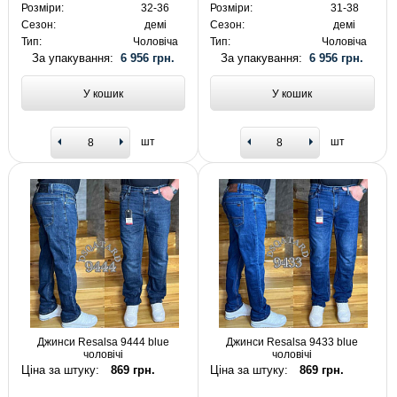
Розміри:
32-36
Розміри:
31-38
Сезон:
демі
Сезон:
демі
Тип:
Чоловіча
Тип:
Чоловіча
За упакування:
6 956 грн.
За упакування:
6 956 грн.
У кошик
У кошик
шт
шт
Джинси Resalsa 9444 blue
Джинси Resalsa 9433 blue
чоловічі
чоловічі
Ціна за штуку:
869 грн.
Ціна за штуку:
869 грн.