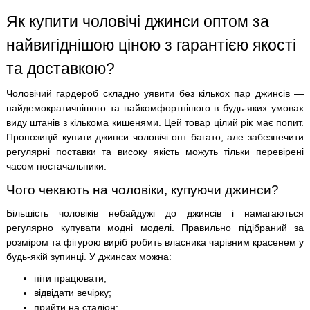
Як купити чоловічі джинси оптом за
найвигіднішою ціною з гарантією якості
та доставкою?
Чоловічий гардероб складно уявити без кількох пар джинсів —
найдемократичнішого та найкомфортнішого в будь-яких умовах
виду штанів з кількома кишенями. Цей товар цілий рік має попит.
Пропозицій купити джинси чоловічі опт багато, але забезпечити
регулярні поставки та високу якість можуть тільки перевірені
часом постачальники.
Чого чекають на чоловіки, купуючи джинси?
Більшість чоловіків небайдужі до джинсів і намагаються
регулярно купувати модні моделі. Правильно підібраний за
розміром та фігурою виріб робить власника чарівним красенем у
будь-якій зупинці. У джинсах можна:
піти працювати;
відвідати вечірку;
прийти на стадіон;