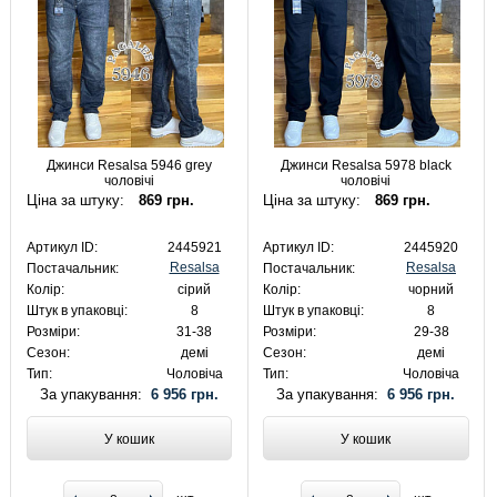
Джинси Resalsa 5946 grey
Джинси Resalsa 5978 black
чоловічі
чоловічі
Ціна за штуку:
869 грн.
Ціна за штуку:
869 грн.
Артикул ID:
2445921
Артикул ID:
2445920
Resalsa
Resalsa
Постачальник:
Постачальник:
Колір:
сірий
Колір:
чорний
Штук в упаковці:
8
Штук в упаковці:
8
Розміри:
31-38
Розміри:
29-38
Сезон:
демі
Сезон:
демі
Тип:
Чоловіча
Тип:
Чоловіча
За упакування:
6 956 грн.
За упакування:
6 956 грн.
У кошик
У кошик