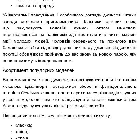
виїхати на природу
Універсальні прасування і особливого догляду джинсові штани
завжди виглядають приголомшливо. Власники торгових точок,
що закуповують чоловічі джинси оптом мимоволі
перетворюються на чарівників здатних втілити в життя сміливі
мрії молодих людей, чоловіків середнього та похилого віку
бажаючих знайти відповідну для них пару джинсів. Задоволені
покупці обов'язково прийдуть до вас знову за новою парою, яку
вони носитимуть із задоволенням.
Асортимент популярних моделей
Ви помиляєтеся, якщо думаєте, що всі джинси пошиті за одним
лекалом. Дизайнери постаралися зберегти функціональність
штанів з безліччю кишень, але створили масу різновидів зручних
у носінні моделей. Тим, хто планує купити чоловічі джинси оптом
бажано відразу купувати кілька різновидів виробів.
Підвищений попит у покупців мають джинси силуету:
класика;
юніор;
норма;