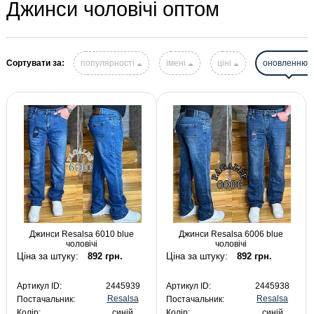
Джинси чоловічі оптом
Сортувати за:
популярності
імені
ціні
оновленню
Джинси Resalsa 6010 blue
Джинси Resalsa 6006 blue
чоловічі
чоловічі
Ціна за штуку:
892 грн.
Ціна за штуку:
892 грн.
Артикул ID:
2445939
Артикул ID:
2445938
Resalsa
Resalsa
Постачальник:
Постачальник:
Колір:
синій
Колір:
синій