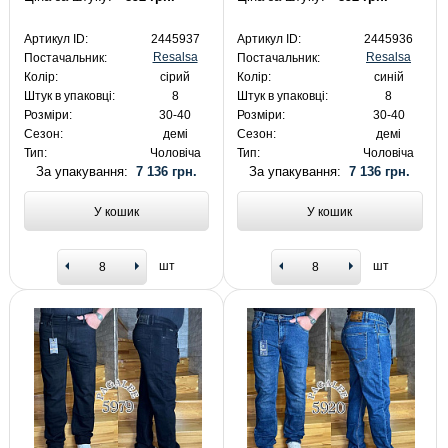
Артикул ID:
2445937
Артикул ID:
2445936
Resalsa
Resalsa
Постачальник:
Постачальник:
Колір:
сірий
Колір:
синій
Штук в упаковці:
8
Штук в упаковці:
8
Розміри:
30-40
Розміри:
30-40
Сезон:
демі
Сезон:
демі
Тип:
Чоловіча
Тип:
Чоловіча
За упакування:
7 136 грн.
За упакування:
7 136 грн.
У кошик
У кошик
шт
шт