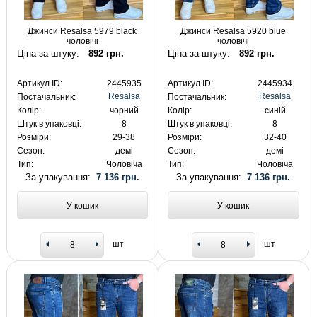
Джинси Resalsa 5979 black
Джинси Resalsa 5920 blue
чоловічі
чоловічі
Ціна за штуку:
892 грн.
Ціна за штуку:
892 грн.
Артикул ID:
2445935
Артикул ID:
2445934
Resalsa
Resalsa
Постачальник:
Постачальник:
Колір:
чорний
Колір:
синій
Штук в упаковці:
8
Штук в упаковці:
8
Розміри:
29-38
Розміри:
32-40
Сезон:
демі
Сезон:
демі
Тип:
Чоловіча
Тип:
Чоловіча
За упакування:
7 136 грн.
За упакування:
7 136 грн.
У кошик
У кошик
шт
шт