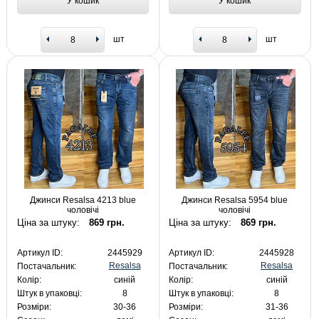
У кошик
У кошик
шт
шт
Джинси Resalsa 4213 blue
Джинси Resalsa 5954 blue
чоловічі
чоловічі
Ціна за штуку:
869 грн.
Ціна за штуку:
869 грн.
Артикул ID:
2445929
Артикул ID:
2445928
Resalsa
Resalsa
Постачальник:
Постачальник:
Колір:
синій
Колір:
синій
Штук в упаковці:
8
Штук в упаковці:
8
Розміри:
30-36
Розміри:
31-36