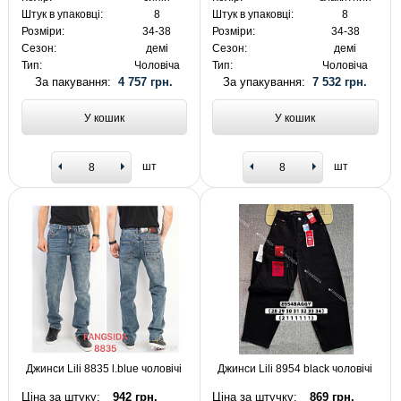
Штук в упаковці:
8
Штук в упаковці:
8
Розміри:
34-38
Розміри:
34-38
Сезон:
демі
Сезон:
демі
Тип:
Чоловіча
Тип:
Чоловіча
За пакування:
4 757 грн.
За упакування:
7 532 грн.
У кошик
У кошик
шт
шт
Джинси Lili 8835 l.blue чоловічі
Джинси Lili 8954 black чоловічі
Ціна за штуку:
942 грн.
Ціна за штучку:
869 грн.