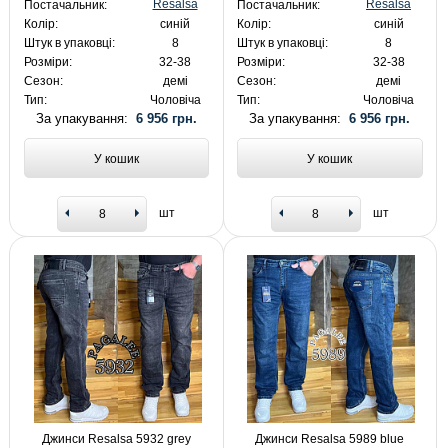
Resalsa
Resalsa
Постачальник:
Постачальник:
Колір:
синій
Колір:
синій
Штук в упаковці:
8
Штук в упаковці:
8
Розміри:
32-38
Розміри:
32-38
Сезон:
демі
Сезон:
демі
Тип:
Чоловіча
Тип:
Чоловіча
За упакування:
6 956 грн.
За упакування:
6 956 грн.
У кошик
У кошик
шт
шт
Джинси Resalsa 5932 grey
Джинси Resalsa 5989 blue