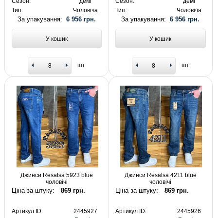
Сезон:
демі
Сезон:
демі
Тип:
Чоловіча
Тип:
Чоловіча
За упакування:
6 956 грн.
За упакування:
6 956 грн.
У кошик
У кошик
шт
шт
Джинси Resalsa 5923 blue
Джинси Resalsa 4211 blue
чоловічі
чоловічі
Ціна за штуку:
869 грн.
Ціна за штуку:
869 грн.
Артикул ID:
2445927
Артикул ID:
2445926