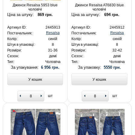
Джинси Resalsa 5953 blue
Джинси Resalsa AT6830 blue
чоловічі
чоловічі
Ціна за штуку:
869 грн.
Ціна за штучку:
694 грн.
Артикул ID:
2445913
Артикул ID:
2445912
Resalsa
Resalsa
Постачальник:
Постачальник:
Колір:
синій
Колір:
синій
Штук в упаковці:
8
Штук в упаковці:
8
Розміри:
31-36
Розміри:
32-42
Сезон:
демі
Сезон:
демі
Тип:
Чоловіча
Тип:
Чоловіча
За упакування:
6 956 грн.
За упаковку:
5550 грн.
У кошик
У кошик
шт
шт