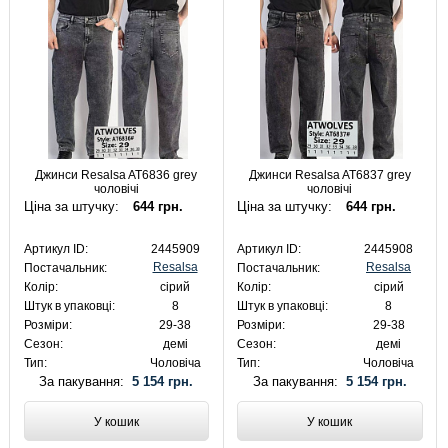
Джинси Resalsa AT6836 grey
Джинси Resalsa AT6837 grey
чоловічі
чоловічі
Ціна за штучку:
644 грн.
Ціна за штучку:
644 грн.
Артикул ID:
2445909
Артикул ID:
2445908
Resalsa
Resalsa
Постачальник:
Постачальник:
Колір:
сірий
Колір:
сірий
Штук в упаковці:
8
Штук в упаковці:
8
Розміри:
29-38
Розміри:
29-38
Сезон:
демі
Сезон:
демі
Тип:
Чоловіча
Тип:
Чоловіча
За пакування:
5 154 грн.
За пакування:
5 154 грн.
У кошик
У кошик