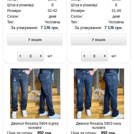
Штук в упаковці:
8
Штук в упаковці:
8
Розміри:
32-42
Розміри:
31-40
Сезон:
демі
Сезон:
демі
Тип:
Чоловіча
Тип:
Чоловіча
За упакування:
7 136 грн.
За упакування:
7 136 грн.
У кошик
У кошик
шт
шт
Джинси Resalsa 5904 d.grey
Джинси Resalsa 5903 navy
чоловічі
чоловічі
Ціна за штуку:
892 грн.
Ціна за штуку:
892 грн.