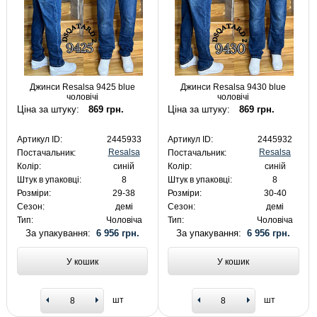
Джинси Resalsa 9425 blue
Джинси Resalsa 9430 blue
чоловічі
чоловічі
Ціна за штуку:
869 грн.
Ціна за штуку:
869 грн.
Артикул ID:
2445933
Артикул ID:
2445932
Resalsa
Resalsa
Постачальник:
Постачальник:
Колір:
синій
Колір:
синій
Штук в упаковці:
8
Штук в упаковці:
8
Розміри:
29-38
Розміри:
30-40
Сезон:
демі
Сезон:
демі
Тип:
Чоловіча
Тип:
Чоловіча
За упакування:
6 956 грн.
За упакування:
6 956 грн.
У кошик
У кошик
шт
шт