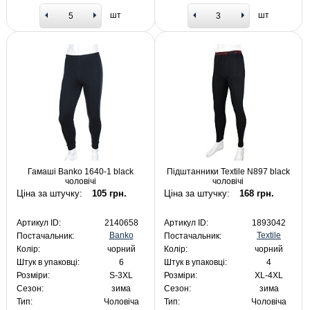
шт
шт
Гамаші Banko 1640-1 black
Підштанники Textile N897 black
чоловічі
чоловічі
Ціна за штучку:
105 грн.
Ціна за штучку:
168 грн.
Артикул ID:
2140658
Артикул ID:
1893042
Banko
Textile
Постачальник:
Постачальник:
Колір:
чорний
Колір:
чорний
Штук в упаковці:
6
Штук в упаковці:
4
Розміри:
S-3XL
Розміри:
XL-4XL
Сезон:
зима
Сезон:
зима
Тип:
Чоловіча
Тип:
Чоловіча