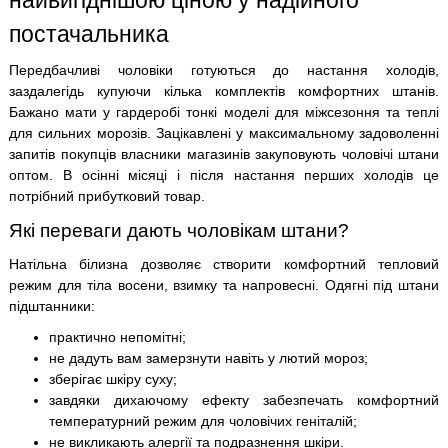
найвигіднішою ціною у надійного
постачальника
Передбачливі чоловіки готуються до настання холодів,
заздалегідь купуючи кілька комплектів комфортних штанів.
Бажано мати у гардеробі тонкі моделі для міжсезоння та теплі
для сильних морозів. Зацікавлені у максимальному задоволенні
запитів покупців власники магазинів закуповують чоловічі штани
оптом. В осінні місяці і після настання перших холодів це
потрібний прибутковий товар.
Які переваги дають чоловікам штани?
Натільна білизна дозволяє створити комфортний тепловий
режим для тіла восени, взимку та напровесні. Одягні під штани
підштанники:
практично непомітні;
не дадуть вам замерзнути навіть у лютий мороз;
зберігає шкіру суху;
завдяки дихаючому ефекту забезпечать комфортний
температурний режим для чоловічих геніталій;
не викликають алергії та подразнення шкіри.