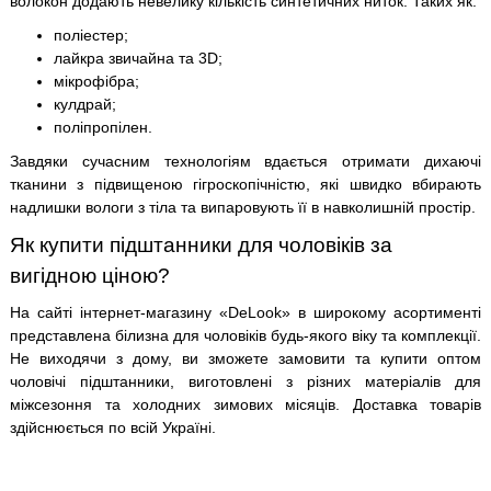
волокон додають невелику кількість синтетичних ниток. Таких як:
поліестер;
лайкра звичайна та 3D;
мікрофібра;
кулдрай;
поліпропілен.
Завдяки сучасним технологіям вдається отримати дихаючі
тканини з підвищеною гігроскопічністю, які швидко вбирають
надлишки вологи з тіла та випаровують її в навколишній простір.
Як купити підштанники для чоловіків за
вигідною ціною?
На сайті інтернет-магазину «DeLook» в широкому асортименті
представлена ​​білизна для чоловіків будь-якого віку та комплекції.
Не виходячи з дому, ви зможете замовити та купити оптом
чоловічі підштанники, виготовлені з різних матеріалів для
міжсезоння та холодних зимових місяців. Доставка товарів
здійснюється по всій Україні.