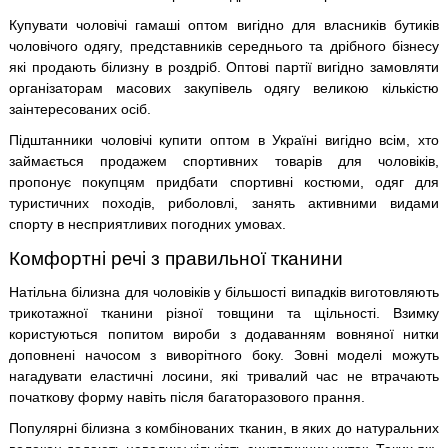
Купувати чоловічі гамаші оптом вигідно для власників бутиків
чоловічого одягу, представників середнього та дрібного бізнесу
які продають білизну в роздріб. Оптові партії вигідно замовляти
організаторам масових закупівель одягу великою кількістю
заінтересованих осіб.
Підштанники чоловічі купити оптом в Україні вигідно всім, хто
займається продажем спортивних товарів для чоловіків,
пропонує покупцям придбати спортивні костюми, одяг для
туристичних походів, риболовлі, занять активними видами
спорту в несприятливих погодних умовах.
Комфортні речі з правильної тканини
Натільна білизна для чоловіків у більшості випадків виготовляють
трикотажної тканини різної товщини та щільності. Взимку
користуються попитом вироби з додаванням вовняної нитки
доповнені начосом з виворітного боку. Зовні моделі можуть
нагадувати еластичні лосини, які тривалий час не втрачають
початкову форму навіть після багаторазового прання.
Популярні білизна з комбінованих тканин, в яких до натуральних