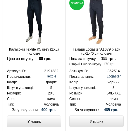
ЗНИЖКА
Кальсони Textile K5 grey (2XL)
Гамаші Logaster A1679 black
чоловічі
(5XL-7XL) чоловічі
Ціна за штучку:
80 грн.
Ціна за штучку:
155 грн.
170 грн.
Старий Ціна за штуку:
Артикул ID:
2191382
Артикул ID:
862514
Textile
Logaster
Постачальник:
Постачальник:
Колір:
графіт
Колір:
чорний
Штук в упаковці:
5
Штук в упаковці:
3
Розміри:
2XL
Розміри:
5XL-7XL
Сезон:
зима
Сезон:
зима
Тип:
Чоловіча
Тип:
Чоловіча
За упакування:
400 грн.
За упакування:
465 грн.
У кошик
У кошик