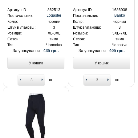
Артикул ID:
862513
Артикул ID:
1686938
Logaster
Banko
Постачальник:
Постачальник:
Колір:
чорний
Колір:
чорний
Штук в упаковці:
3
Штук в упаковці:
3
Розміри:
XL-3XL
Розміри:
5XL-7XL
Сезон:
зима
Сезон:
зима
Тип:
Чоловіча
Тип:
Чоловіча
За упакування:
435 грн.
За упакування:
405 грн.
У кошик
У кошик
шт
шт