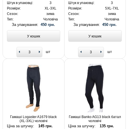
Штук в упаковці:
3
Штук в упаковці:
3
Розміри:
XL-3XL
Розміри:
5XL-7XL
Сезон:
зима
Сезон:
зима
Тип:
Чоловіча
Тип:
Чоловіча
За упакування:
450 грн.
За упакування:
450 грн.
У кошик
У кошик
шт
шт
Гамаші Logaster A1679 black
Гамаші Banko AG13 black батал
(XL-3XL) чоловічі
чоловічі
Ціна за штучку:
145 грн.
Ціна за штучку:
135 грн.