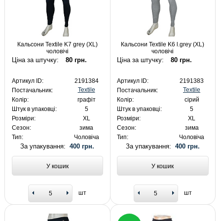
Кальсони Textile K7 grey (XL)
Кальсони Textile K6 l.grey (XL)
чоловічі
чоловічі
Ціна за штучку:
80 грн.
Ціна за штучку:
80 грн.
Артикул ID:
2191384
Артикул ID:
2191383
Textile
Textile
Постачальник:
Постачальник:
Колір:
графіт
Колір:
сірий
Штук в упаковці:
5
Штук в упаковці:
5
Розміри:
XL
Розміри:
XL
Сезон:
зима
Сезон:
зима
Тип:
Чоловіча
Тип:
Чоловіча
За упакування:
400 грн.
За упакування:
400 грн.
У кошик
У кошик
шт
шт