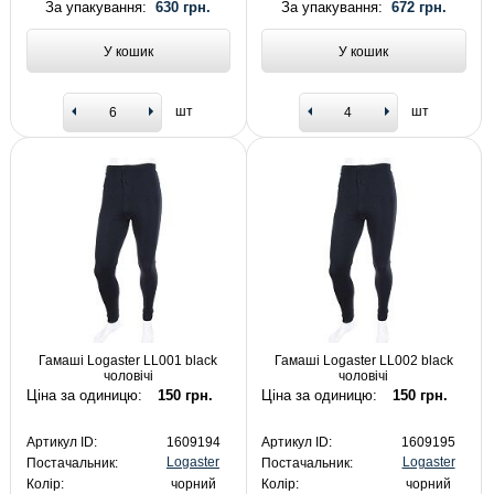
За упакування:
630 грн.
За упакування:
672 грн.
У кошик
У кошик
шт
шт
Гамаші Logaster LL001 black
Гамаші Logaster LL002 black
чоловічі
чоловічі
Ціна за одиницю:
150 грн.
Ціна за одиницю:
150 грн.
Артикул ID:
1609194
Артикул ID:
1609195
Logaster
Logaster
Постачальник:
Постачальник:
Колір:
чорний
Колір:
чорний