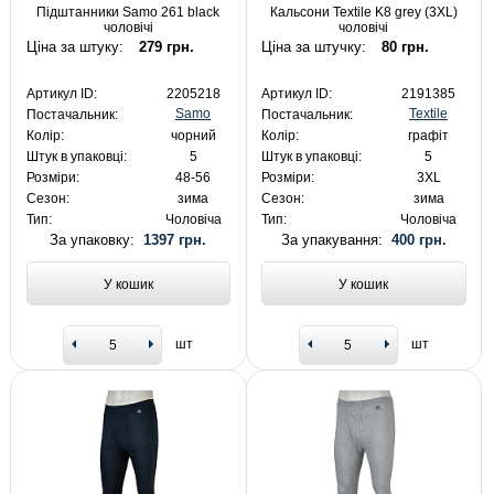
Підштанники Samo 261 black
Кальсони Textile K8 grey (3XL)
чоловічі
чоловічі
Ціна за штуку:
279 грн.
Ціна за штучку:
80 грн.
Артикул ID:
2205218
Артикул ID:
2191385
Samo
Textile
Постачальник:
Постачальник:
Колір:
чорний
Колір:
графіт
Штук в упаковці:
5
Штук в упаковці:
5
Розміри:
48-56
Розміри:
3XL
Сезон:
зима
Сезон:
зима
Тип:
Чоловіча
Тип:
Чоловіча
За упаковку:
1397 грн.
За упакування:
400 грн.
У кошик
У кошик
шт
шт