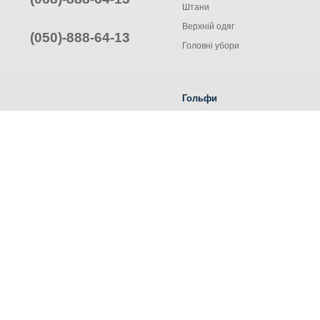
Штани
Верхній одяг
(050)-888-64-13
Головні убори
Гольфи
Жіночі гольфи
Чоловічі гольфи
Труси ALEXA
© Інтернет-магазин одягу, 2025