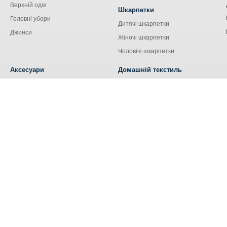
Верхній одяг
Шкарпетки
Головні убори
Дитячі шкарпетки
Джинси
Жіночі шкарпетки
Чоловічі шкарпетки
Аксесуари
Домашній текстиль
Сумки
Кухонний текстиль
Аксесуари для сім'ї
Наволочки
Ремені та пояси
Наматрацники
Шнурки
Носові хустки
Ковдри