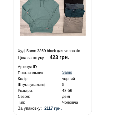
Худі Samo 3869 black для чоловіків
423 грн.
Ціна за штуку:
Артикул ID:
Samo
Постачальник:
Колір:
чорний
Штук в упаковці:
5
Розміри:
48-56
Сезон:
демі
Тип:
Чоловіча
За упаковку:
2117 грн.