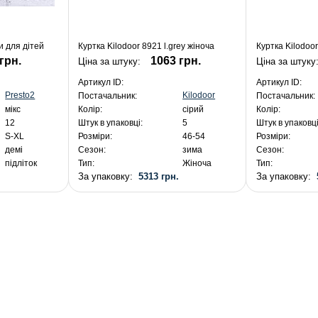
и для дітей
Куртка Kilodoor 8921 l.grey жіноча
Куртка Kilodoor
грн.
1063 грн.
Ціна за штуку:
Ціна за штуку
Артикул ID:
Артикул ID:
Presto2
Kilodoor
Постачальник:
Постачальник:
мікс
Колір:
сірий
Колір:
12
Штук в упаковці:
5
Штук в упаковці
S-XL
Розміри:
46-54
Розміри:
демі
Сезон:
зима
Сезон:
підліток
Тип:
Жіноча
Тип:
.
За упаковку:
5313 грн.
За упаковку: