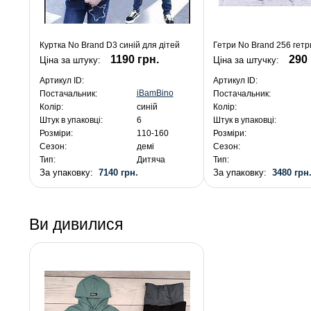
Куртка No Brand D3 синій для дітей
Гетри No Brand 256 гетр
1190 грн.
290 
Ціна за штуку:
Ціна за штучку:
Артикул ID:
Артикул ID:
iBamBino
Постачальник:
Постачальник:
Колір:
синій
Колір:
Штук в упаковці:
6
Штук в упаковці:
Розміри:
110-160
Розміри:
Сезон:
демі
Сезон:
Тип:
Дитяча
Тип:
За упаковку:
7140 грн.
За упаковку:
3480 грн
Ви дивилися