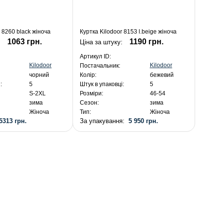
 8260 black жіноча
Куртка Kilodoor 8153 l.beige жіноча
1063 грн.
1190 грн.
:
Ціна за штуку:
Артикул ID:
Kilodoor
Kilodoor
Постачальник:
чорний
Колір:
бежевий
:
5
Штук в упаковці:
5
S-2XL
Розміри:
46-54
зима
Сезон:
зима
Жіноча
Тип:
Жіноча
5313 грн.
За упакування:
5 950 грн.