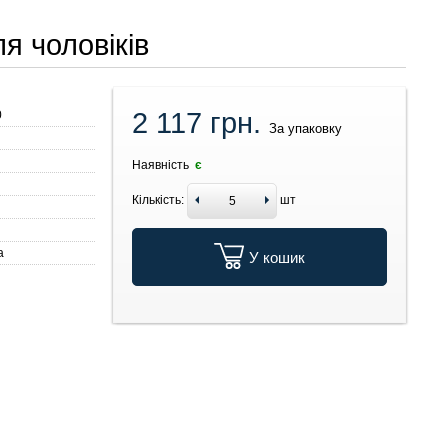
я чоловіків
2 117 грн.
0
За упаковку
Наявність
є
Кількість:
шт
а
У кошик