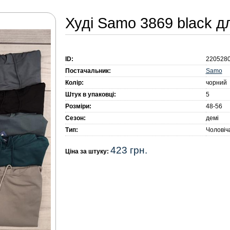
Худі Samo 3869 black дл
ID:
220528
Samo
Постачальник:
Колір:
чорний
Штук в упаковці:
5
Розміри:
48-56
Сезон:
демі
Тип:
Чоловіч
423 грн.
Ціна за штуку: