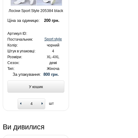
Лосіни Sport Style 205384 black
Ціна за одиницю:
200 грн.
Артикул ID:
Sport style
Постачальник:
Колір:
чорний
Штук в упаковці:
4
Розміри:
XL-4XL
Сезон:
демі
Тип:
Жіноча
За упакування:
800 грн.
У кошик
шт
Ви дивилися