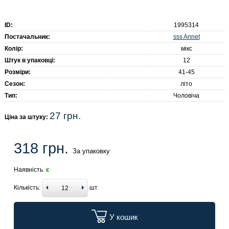
ID:
1995314
sss Annet
Постачальник:
Колір:
мікс
Штук в упаковці:
12
Розміри:
41-45
Сезон:
літо
Тип:
Чоловіча
27 грн.
Ціна за штуку:
318 грн.
За упаковку
Наявність
є
Кількість:
шт
У кошик