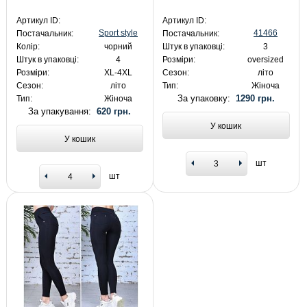
Артикул ID:
Артикул ID:
Sport style
41466
Постачальник:
Постачальник:
Колір:
чорний
Штук в упаковці:
3
Штук в упаковці:
4
Розміри:
oversized
Розміри:
XL-4XL
Сезон:
літо
Сезон:
літо
Тип:
Жіноча
За упаковку:
1290 грн.
Тип:
Жіноча
За упакування:
620 грн.
У кошик
У кошик
шт
шт