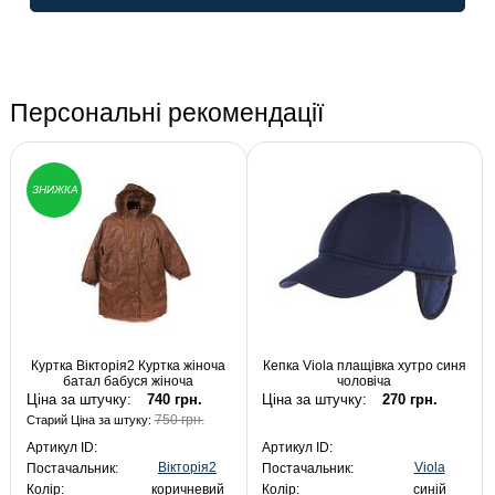
Персональні рекомендації
ЗНИЖКА
Куртка Вікторія2 Куртка жіноча
Кепка Viola плащівка хутро синя
батал бабуся жіноча
чоловіча
Ціна за штучку:
740 грн.
Ціна за штучку:
270 грн.
750 грн.
Старий Ціна за штуку:
Артикул ID:
Артикул ID:
Вікторія2
Viola
Постачальник:
Постачальник:
Колір:
коричневий
Колір:
синій