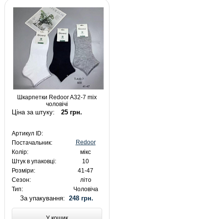
Шкарпетки Redoor A32-7 mix
чоловічі
Ціна за штуку:
25 грн.
Артикул ID:
Redoor
Постачальник:
Колір:
мікс
Штук в упаковці:
10
Розміри:
41-47
Сезон:
літо
Тип:
Чоловіча
За упакування:
248 грн.
У кошик