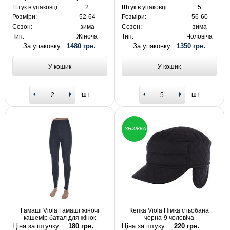
Штук в упаковці:
2
Штук в упаковці:
5
Розміри:
52-64
Розміри:
56-60
Сезон:
зима
Сезон:
зима
Тип:
Жіноча
Тип:
Чоловіча
За упаковку:
1480 грн.
За упаковку:
1350 грн.
У кошик
У кошик
шт
шт
ЗНИЖКА
Гамаші Viola Гамаші жіночі
Кепка Viola Німка стьобана
кашемір батал для жінок
чорна-9 чоловіча
Ціна за штучку:
180 грн.
Ціна за штуку:
220 грн.