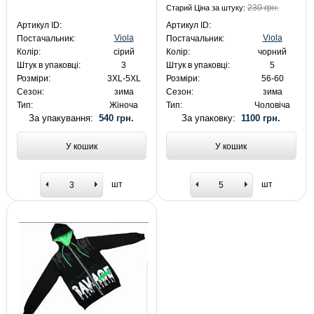
230 грн.
Старий Ціна за штуку:
Артикул ID:
Артикул ID:
Viola
Viola
Постачальник:
Постачальник:
Колір:
сірий
Колір:
чорний
Штук в упаковці:
3
Штук в упаковці:
5
Розміри:
3XL-5XL
Розміри:
56-60
Сезон:
зима
Сезон:
зима
Тип:
Жіноча
Тип:
Чоловіча
За упакування:
540 грн.
За упаковку:
1100 грн.
У кошик
У кошик
шт
шт