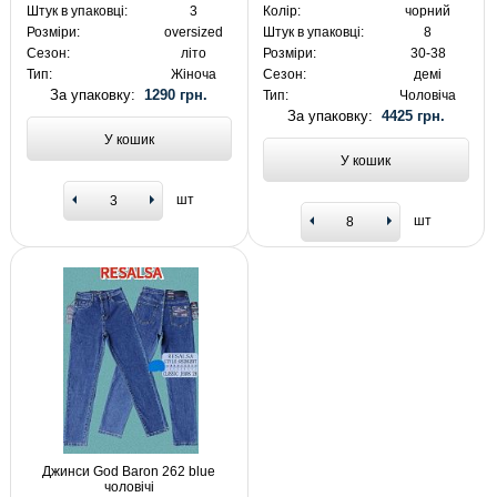
Штук в упаковці:
3
Колір:
чорний
Розміри:
oversized
Штук в упаковці:
8
Сезон:
літо
Розміри:
30-38
Тип:
Жіноча
Сезон:
демі
За упаковку:
1290 грн.
Тип:
Чоловіча
За упаковку:
4425 грн.
У кошик
У кошик
шт
шт
Джинси God Baron 262 blue
чоловічі