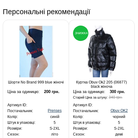
Персональні рекомендації
ЗНИЖКА
Шорти No Brand 999 blue жіночі
Куртка Obuv Ok2 205 (06877)
black жіноча
Ціна за одиницю:
200 грн.
Ціна за одиницю:
300 грн.
340 грн.
Старий Ціна за штуку:
Артикул ID:
Артикул ID:
Prenses
Obuv OK2
Постачальник:
Постачальник:
Колір:
синій
Колір:
чорний
Штук в упаковці:
5
Штук в упаковці:
5
Розміри:
S-2XL
Розміри:
S-2XL
Сезон:
літо
Сезон:
демі